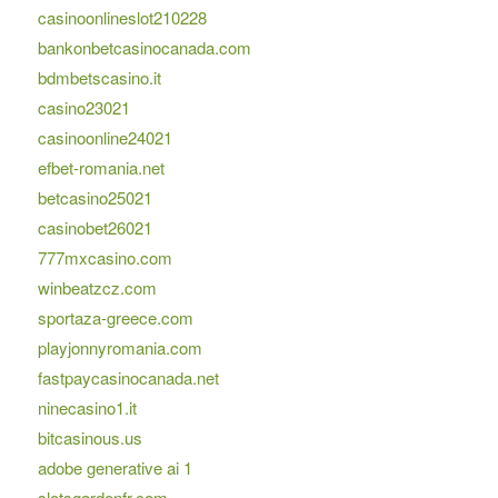
casinoonlineslot210228
bankonbetcasinocanada.com
bdmbetscasino.it
casino23021
casinoonline24021
efbet-romania.net
betcasino25021
casinobet26021
777mxcasino.com
winbeatzcz.com
sportaza-greece.com
playjonnyromania.com
fastpaycasinocanada.net
ninecasino1.it
bitcasinous.us
adobe generative ai 1
slotsgardenfr.com