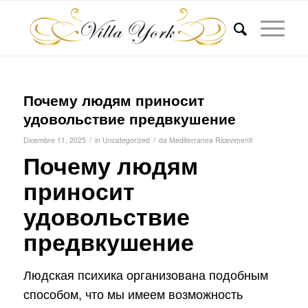
Почему людям приносит
удовольствие предвкушение
/
/
Dicembre 11, 2025
in
Uncategorized
da
Mediterranea Ricevimenti
Почему людям
приносит
удовольствие
предвкушение
Людская психика организована подобным
способом, что мы имеем возможность