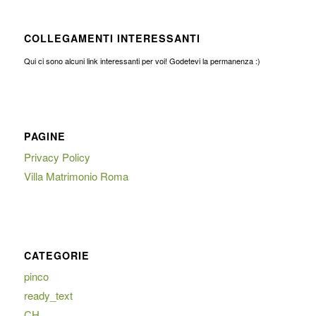
COLLEGAMENTI INTERESSANTI
Qui ci sono alcuni link interessanti per voi! Godetevi la permanenza :)
PAGINE
Privacy Policy
Villa Matrimonio Roma
CATEGORIE
pinco
ready_text
CH