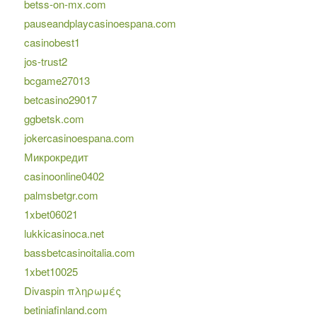
betss-on-mx.com
pauseandplaycasinoespana.com
casinobest1
jos-trust2
bcgame27013
betcasino29017
ggbetsk.com
jokercasinoespana.com
Микрокредит
casinoonline0402
palmsbetgr.com
1xbet06021
lukkicasinoca.net
bassbetcasinoitalia.com
1xbet10025
Divaspin πληρωμές
betiniafinland.com