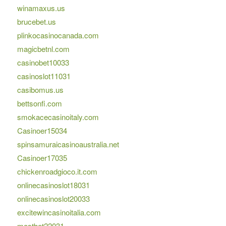
winamaxus.us
brucebet.us
plinkocasinocanada.com
magicbetnl.com
casinobet10033
casinoslot11031
casibomus.us
bettsonfi.com
smokacecasinoitaly.com
Casinoer15034
spinsamuraicasinoaustralia.net
Casinoer17035
chickenroadgioco.it.com
onlinecasinoslot18031
onlinecasinoslot20033
excitewincasinoitalia.com
mostbet22031