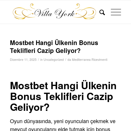
Mostbet Hangi Ülkenin Bonus
Teklifleri Cazip Geliyor?
/
/
Dicembre 11, 2025
in
Uncategorized
da
Mediterranea Ricevimenti
Mostbet Hangi Ülkenin
Bonus Teklifleri Cazip
Geliyor?
Oyun dünyasında, yeni oyuncuları çekmek ve
mevcut oyuncularını elde tutmak için bonus