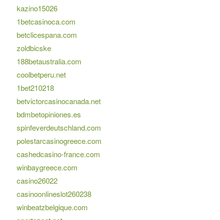
kazino15026
1betcasinoca.com
betclicespana.com
zoldbicske
188betaustralia.com
coolbetperu.net
1bet210218
betvictorcasinocanada.net
bdmbetopiniones.es
spinfeverdeutschland.com
polestarcasinogreece.com
cashedcasino-france.com
winbaygreece.com
casino26022
casinoonlineslot260238
winbeatzbelgique.com