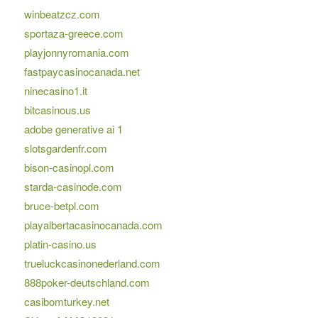
winbeatzcz.com
sportaza-greece.com
playjonnyromania.com
fastpaycasinocanada.net
ninecasino1.it
bitcasinous.us
adobe generative ai 1
slotsgardenfr.com
bison-casinopl.com
starda-casinode.com
bruce-betpl.com
playalbertacasinocanada.com
platin-casino.us
trueluckcasinonederland.com
888poker-deutschland.com
casibomturkey.net