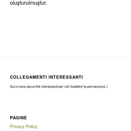
oluşturulmuştur.
COLLEGAMENTI INTERESSANTI
Qui ci sono alcuni link interessanti per voi! Godetevi la permanenza :)
PAGINE
Privacy Policy