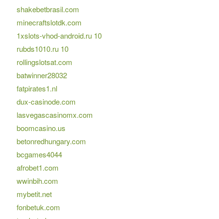
shakebetbrasil.com
minecraftslotdk.com
1xslots-vhod-android.ru 10
rubds1010.ru 10
rollingslotsat.com
batwinner28032
fatpirates1.nl
dux-casinode.com
lasvegascasinomx.com
boomcasino.us
betonredhungary.com
bcgames4044
afrobet1.com
wwinbih.com
mybetit.net
fonbetuk.com