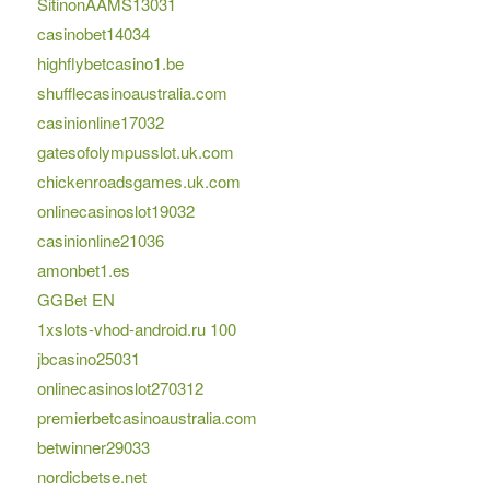
SitinonAAMS13031
casinobet14034
highflybetcasino1.be
shufflecasinoaustralia.com
casinionline17032
gatesofolympusslot.uk.com
chickenroadsgames.uk.com
onlinecasinoslot19032
casinionline21036
amonbet1.es
GGBet EN
1xslots-vhod-android.ru 100
jbcasino25031
onlinecasinoslot270312
premierbetcasinoaustralia.com
betwinner29033
nordicbetse.net