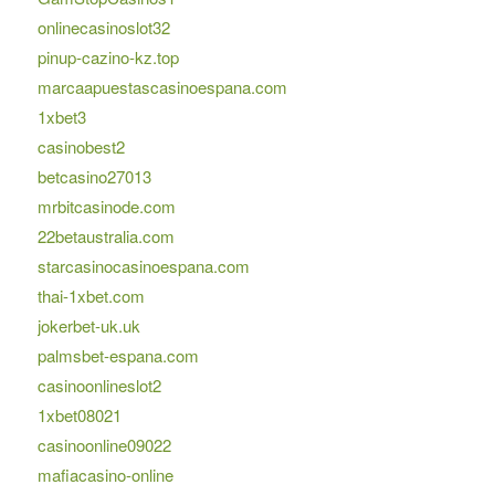
onlinecasinoslot32
pinup-cazino-kz.top
marcaapuestascasinoespana.com
1xbet3
casinobest2
betcasino27013
mrbitcasinode.com
22betaustralia.com
starcasinocasinoespana.com
thai-1xbet.com
jokerbet-uk.uk
palmsbet-espana.com
casinoonlineslot2
1xbet08021
casinoonline09022
mafiacasino-online