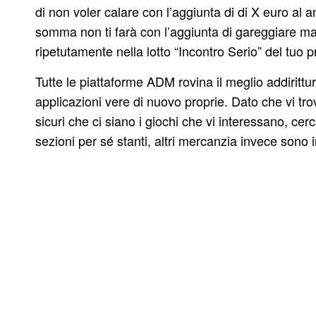
di non voler calare con l’aggiunta di di X euro al a
somma non ti farà con l’aggiunta di gareggiare ma
ripetutamente nella lotto “Incontro Serio” del tuo pr
Tutte le piattaforme ADM rovina il meglio addirittu
applicazioni vere di nuovo proprie. Dato che vi tr
sicuri che ci siano i giochi che vi interessano, ce
sezioni per sé stanti, altri mercanzia invece sono i