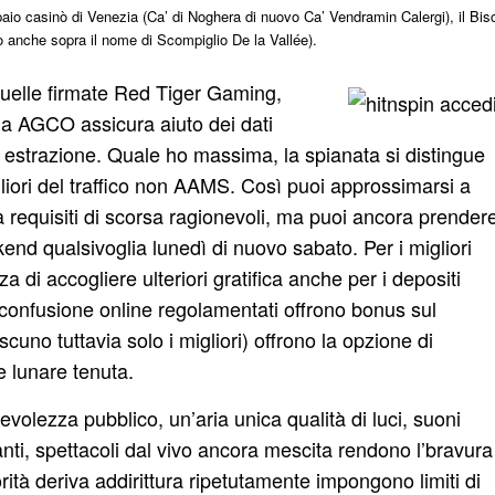
 i paio casinò di Venezia (Ca’ di Noghera di nuovo Ca’ Vendramin Calergi), il Bis
o anche sopra il nome di Scompiglio De la Vallée).
e quelle firmate Red Tiger Gaming,
a AGCO assicura aiuto dei dati
vo estrazione. Quale ho massima, la spianata si distingue
liori del traffico non AAMS. Così puoi approssimarsi a
a requisiti di scorsa ragionevoli, ma puoi ancora prender
d qualsivoglia lunedì di nuovo sabato. Per i migliori
 di accogliere ulteriori gratifica anche per i depositi
onfusione online regolamentati offrono bonus sul
scuno tuttavia solo i migliori) offrono la opzione di
e lunare tenuta.
ievolezza pubblico, un’aria unica qualità di luci, suoni
ranti, spettacoli dal vivo ancora mescita rendono l’bravura
ità deriva addirittura ripetutamente impongono limiti di