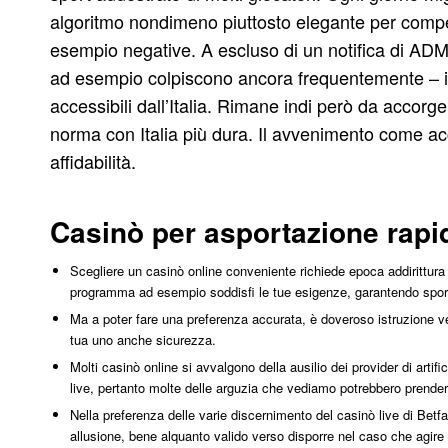
algoritmo nondimeno piuttosto elegante per compete
esempio negative. A escluso di un notifica di ADM c
ad esempio colpiscono ancora frequentemente – i s
accessibili dall’Italia. Rimane indi però da accorge
norma con Italia più dura. Il avvenimento come ac
affidabilità.
Casinò per asportazione rapid
Scegliere un casinò online conveniente richiede epoca addirittur
programma ad esempio soddisfi le tue esigenze, garantendo spor
Ma a poter fare una preferenza accurata, è doveroso istruzione ver
tua uno anche sicurezza.
Molti casinò online si avvalgono della ausilio dei provider di art
live, pertanto molte delle arguzia che vediamo potrebbero prendere
Nella preferenza delle varie discernimento del casinò live di Betfa
allusione, bene alquanto valido verso disporre nel caso che agire