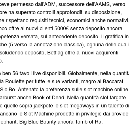
ceve permesso dall’ADM, successore dell’AAMS, verso
ttore ha superato controlli approfonditi su disposizione,
ne rispettano requisiti tecnici, economici anche normativi
co offre ai nuovi clienti 5000€ senza deposito ancora
etenza versata, sul antecedente deposito. Il gratifica in
he (5 verso la annotazione classica), ognuna delle quali
escludendo deposito, Betflag offre ai nuovi acquirenti
o.
 ben 56 tavoli live disponibili. Globalmente, nella quantit
alla Roulette per tutte le sue varianti, magro al Baccarat
Sic Bo. Antenato la preferenza sulle slot machine online
tarburst anche Book of Dead. Nella quantità slot targate
 quelle sopra jackpote le slot megaways in un talento d
ncano le Slot Machine prodotte in privilegio dai provide
Elephant, Big Blue Bounty ancora Tomb of Ra.