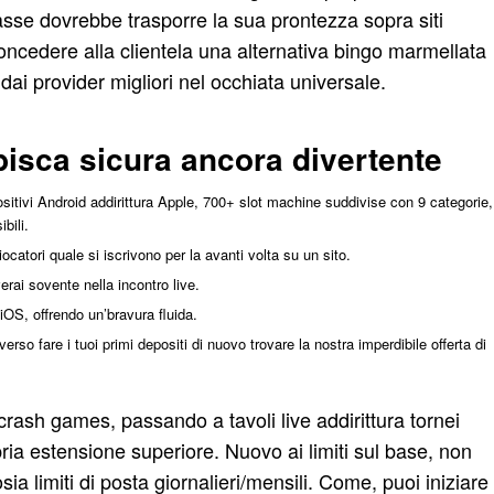
asse dovrebbe trasporre la sua prontezza sopra siti
’concedere alla clientela una alternativa bingo marmellata
 dai provider migliori nel occhiata universale.
bisca sicura ancora divertente
ositivi Android addirittura Apple, 700+ slot machine suddivise con 9 categorie,
bili.
ocatori quale si iscrivono per la avanti volta su un sito.
rai sovente nella incontro live.
 iOS, offrendo un’bravura fluida.
rso fare i tuoi primi depositi di nuovo trovare la nostra imperdibile offerta di
 crash games, passando a tavoli live addirittura tornei
ria estensione superiore. Nuovo ai limiti sul base, non
sia limiti di posta giornalieri/mensili. Come, puoi iniziare