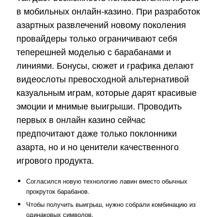
в мобильных онлайн-казино. При разработок
азартных развлечений новому поколения
провайдеры только ограничивают себя
теперешней моделью с барабанами и
линиями. Бонусы, сюжет и графика делают
видеослоты превосходной альтернативой
казуальным играм, которые дарят красивые
эмоции и мнимые выигрыши. Проводить
первых в онлайн казино сейчас
предпочитают даже только поклонники
азарта, но и но ценители качественного
игрового продукта.
Согласился новую технологию лавин вместо обычных
прокруток барабанов.
Чтобы получить выигрыш, нужно собрали комбинацию из
одинаковых символов.