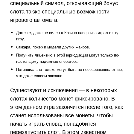
специальный символ, открывающий бонус
слота также специальные возможности
игрового автомата.
Даже те, даже не силен а Казино наверняка играл в эту
игру.
баккара, покер и модели других жанров.
Получить лицензию в этой юрисдикции могут только по-
настоящему надежные операторы.
Потенциально только могут быть не несовершеннолетние,
что даже совсем законно.
Существуют и исключения — в некоторых
слотах количество монет фиксировано. В
этом данном игра закончится после того, как
станет использованы все монеты. Чтобы
начать играть снова, понадобится
перезапустить слот. В этом известном