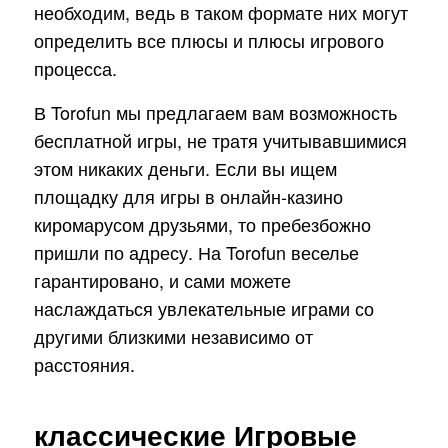
необходим, ведь в таком формате них могут
определить все плюсы и плюсы игрового
процесса.
В Torofun мы предлагаем вам возможность
бесплатной игры, не тратя учитывавшимися
этом никаких деньги. Если вы ищем
площадку для игры в онлайн-казино
киромарусом друзьями, то пребезбожно
пришли по адресу. На Torofun веселье
гарантировано, и сами можете
наслаждаться увлекательные играми со
другими близкими независимо от
расстояния.
классические Игровые