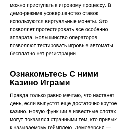
можно приступать к игровому процессу. В
демо-режиме усовершенство ставок
используются виртуальные монеты. Это
позволяет протестировать все особенно
аппарата. Большинство операторов
позволяют тестировать игровые автоматы
бесплатно нет регистрации.
Ознакомьтесь С ними
Казино Играми
Правда только равно мечтаю, что настанет
день, если выпустят еще достаточно крутое
казино. Новую функции в известные слотах
могут показался странными тем, кто привык
к называемому геймплею. Демоверсия —