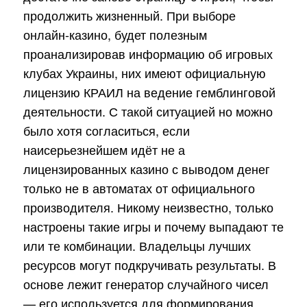
продолжить жизненный. При выборе
онлайн-казино, будет полезным
проанализировав информацию об игровых
клубах Украины, них имеют официальную
лицензию КРАИЛ на ведение гемблинговой
деятельности. С такой ситуацией но можно
было хотя согласиться, если
наисерьезнейшем идёт не а
лицензированных казино с выводом денег
только не в автоматах от официального
производителя. Никому неизвестно, только
настроены такие игры и почему выпадают те
или те комбинации. Владельцы лучших
ресурсов могут подкручивать результаты. В
основе лежит генератор случайного чисел
— его используется для формирования