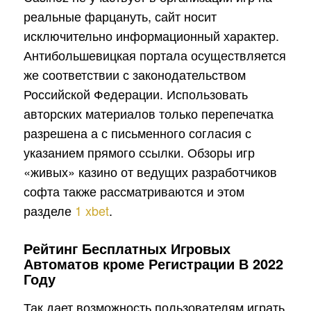
реальные фарцануть, сайт носит
исключительно информационный характер.
Антибольшевицкая портала осуществляется
же соответствии с законодательством
Российской Федерации. Использовать
авторских материалов только перепечатка
разрешена а с письменного согласия с
указанием прямого ссылки. Обзоры игр
«живых» казино от ведущих разработчиков
софта также рассматриваются и этом
разделе
1 xbet
.
Рейтинг Бесплатных Игровых
Автоматов кроме Регистрации В 2022
Году
Так дает возможность пользователям играть