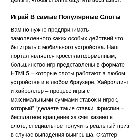
Играй В самые Популярные Слоты
Вам но нужно предпринимать
замолвленного каких особых действий что
бы играть с мобильного устройства. Наш
портал является кроссплатформенным,
большинство игр представлены в формате
HTML5 – которые слоты работают а любом
устройстве и в любом браузере. Хайроллинг
и хайроллер – процесс игры с
максимальными суммами ставок и игрок,
который” “делаете такие ставки. Фриспин –
бесплатное вращение за счет казино в
слоте, специальное получить реальный приз
в случае выпадения выигрыша. Скаттер –