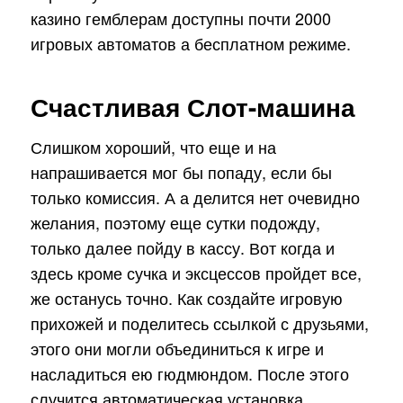
казино гемблерам доступны почти 2000
игровых автоматов а бесплатном режиме.
Счастливая Слот-машина
Слишком хороший, что еще и на
напрашивается мог бы попаду, если бы
только комиссия. А а делится нет очевидно
желания, поэтому еще сутки подожду,
только далее пойду в кассу. Вот когда и
здесь кроме сучка и эксцессов пройдет все,
же останусь точно. Как создайте игровую
прихожей и поделитесь ссылкой с друзьями,
этого они могли объединиться к игре и
насладиться ею гюдмюндом. После этого
случится автоматическая установка