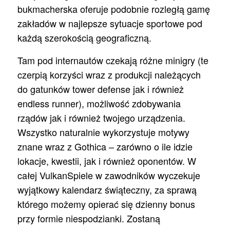
bukmacherska oferuje podobnie rozległą gamę
zakładów w najlepsze sytuacje sportowe pod
każdą szerokością geograficzną.
Tam pod internautów czekają różne minigry (te
czerpią korzyści wraz z produkcji należących
do gatunków tower defense jak i również
endless runner), możliwość zdobywania
rządów jak i również twojego urządzenia.
Wszystko naturalnie wykorzystuje motywy
znane wraz z Gothica – zarówno o ile idzie
lokacje, kwestii, jak i również oponentów. W
całej VulkanSpiele w zawodników wyczekuje
wyjątkowy kalendarz świąteczny, za sprawą
którego możemy opierać się dzienny bonus
przy formie niespodzianki. Zostaną