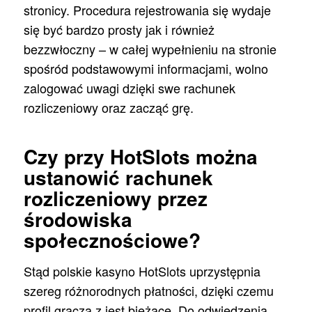
stronicy. Procedura rejestrowania się wydaje
się być bardzo prosty jak i również
bezzwłoczny – w całej wypełnieniu na stronie
spośród podstawowymi informacjami, wolno
zalogować uwagi dzięki swe rachunek
rozliczeniowy oraz zacząć grę.
Czy przy HotSlots można
ustanowić rachunek
rozliczeniowy przez
środowiska
społecznościowe?
Stąd polskie kasyno HotSlots uprzystępnia
szereg różnorodnych płatności, dzięki czemu
profil gracza z jest bieżące. Do odwiedzenia