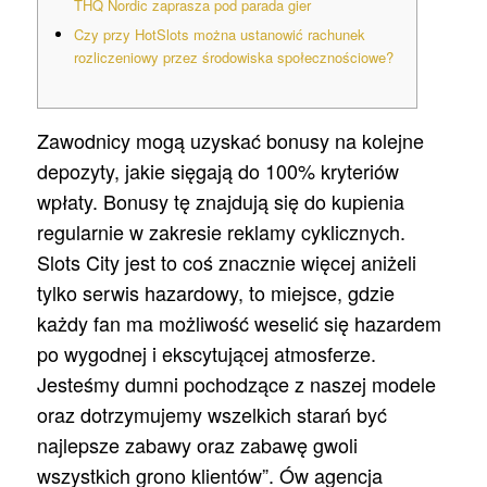
THQ Nordic zaprasza pod parada gier
Czy przy HotSlots można ustanowić rachunek
rozliczeniowy przez środowiska społecznościowe?
Zawodnicy mogą uzyskać bonusy na kolejne
depozyty, jakie sięgają do 100% kryteriów
wpłaty. Bonusy tę znajdują się do kupienia
regularnie w zakresie reklamy cyklicznych.
Slots City jest to coś znacznie więcej aniżeli
tylko serwis hazardowy, to miejsce, gdzie
każdy fan ma możliwość weselić się hazardem
po wygodnej i ekscytującej atmosferze.
Jesteśmy dumni pochodzące z naszej modele
oraz dotrzymujemy wszelkich starań być
najlepsze zabawy oraz zabawę gwoli
wszystkich grono klientów”. Ów agencja