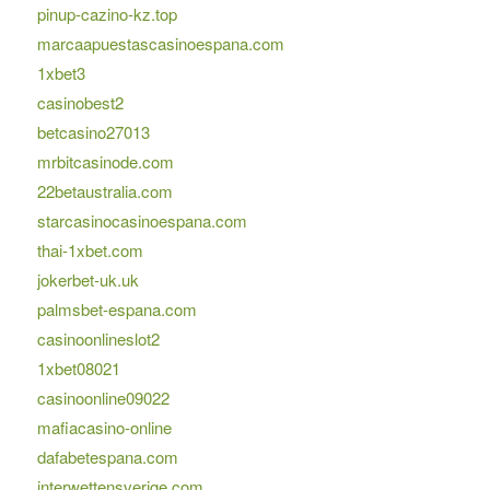
pinup-cazino-kz.top
marcaapuestascasinoespana.com
1xbet3
casinobest2
betcasino27013
mrbitcasinode.com
22betaustralia.com
starcasinocasinoespana.com
thai-1xbet.com
jokerbet-uk.uk
palmsbet-espana.com
casinoonlineslot2
1xbet08021
casinoonline09022
mafiacasino-online
dafabetespana.com
interwettensverige.com