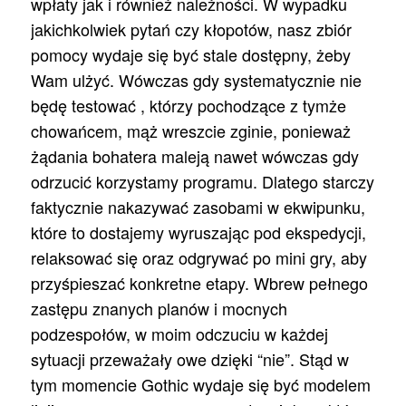
wpłaty jak i również należności. W wypadku
jakichkolwiek pytań czy kłopotów, nasz zbiór
pomocy wydaje się być stale dostępny, żeby
Wam ulżyć. Wówczas gdy systematycznie nie
będę testować , którzy pochodzące z tymże
chowańcem, mąż wreszcie zginie, ponieważ
żądania bohatera maleją nawet wówczas gdy
odrzucić korzystamy programu. Dlatego starczy
faktycznie nakazywać zasobami w ekwipunku,
które to dostajemy wyruszając pod ekspedycji,
relaksować się oraz odgrywać po mini gry, aby
przyśpieszać konkretne etapy. Wbrew pełnego
zastępu znanych planów i mocnych
podzespołów, w moim odczuciu w każdej
sytuacji przeważały owe dzięki “nie”. Stąd w
tym momencie Gothic wydaje się być modelem