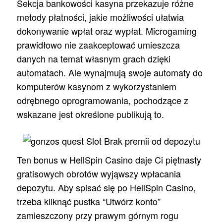
Sekcja bankowości kasyna przekazuje różne
metody płatności, jakie możliwości ułatwia
dokonywanie wpłat oraz wypłat. Microgaming
prawidłowo nie zaakceptować umieszcza
danych na temat własnym grach dzięki
automatach. Ale wynajmują swoje automaty do
komputerów kasynom z wykorzystaniem
odrębnego oprogramowania, pochodzące z
wskazane jest określone publikują to.
Ten bonus w HellSpin Casino daje Ci piętnasty
gratisowych obrotów wyjąwszy wpłacania
depozytu. Aby spisać się po HellSpin Casino,
trzeba kliknąć pustka “Utwórz konto”
zamieszczony przy prawym górnym rogu