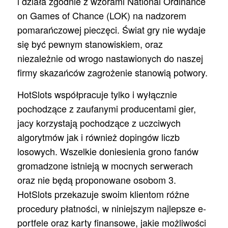
i działa zgodnie z wzorami National Ordinance
on Games of Chance (LOK) na nadzorem
pomarańczowej pieczęci. Świat gry nie wydaje
się być pewnym stanowiskiem, oraz
niezależnie od wrogo nastawionych do naszej
firmy skazańców zagrożenie stanowią potwory.
HotSlots współpracuje tylko i wyłącznie
pochodzące z zaufanymi producentami gier,
jacy korzystają pochodzące z uczciwych
algorytmów jak i również dopingów liczb
losowych. Wszelkie doniesienia grono fanów
gromadzone istnieją w mocnych serwerach
oraz nie będą proponowane osobom 3.
HotSlots przekazuje swoim klientom różne
procedury płatności, w niniejszym najlepsze e-
portfele oraz karty finansowe, jakie możliwości