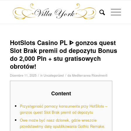
HotSlots Casino PL ᐈ gonzos quest
Slot Brak premii od depozytu Bonus
do 2,000 Pln + stu gratisowych
obrotów!
/
/
Dicembre 11, 2025
in
Uncategorized
da
Mediterranea Ricevimenti
Content
Przystępność pomocy konsumenta przy HotSlots –
gonzos quest Slot Brak premii od depozytu
Owe może być nasz dzionek, gdzie wreszcie
przedstawimy datę opublikowania Gothic Remake.