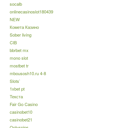
socalb
onlinecasinoslot180439
NEW
Комета Казино
Sober living
CIB
bbrbet mx
mono slot
mostbet tr
mbousosh10.ru 4-8
Slots`
1xbet pt
Текста
Fair Go Casino
casinobet10
casinobet21
Onlyspins