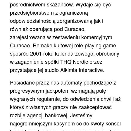
pośrednictwem skazańców. Wydaje się być
przedsiębiorstwem z ograniczoną
odpowiedzialnością zorganizowaną jak i
również operującą pod Curacao,
zarejestrowaną w zestawieniu komercyjnym
Curacao. Remake kultowej role-playing game
spośród 2001 roku kalendarzowego, obrobiony
w zagadnienie spółki THQ Nordic przez
przystające jej studio Alkimia Interactive.
Posiadane przez nas automaty pochodzące z
progresywnym jackpotem wzmagają pulę
wygranych regularnie, do odwiedzenia chwili aż
któryś z własnych graczy nie zaakceptować
rozbije agencji bankowej. Jesteśmy
najogromniejszym kasynem co do kwoty konsol