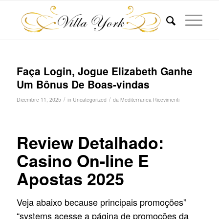
Faça Login, Jogue Elizabeth Ganhe
Um Bônus De Boas-vindas
/
/
Dicembre 11, 2025
in
Uncategorized
da
Mediterranea Ricevimenti
Review Detalhado:
Casino On-line E
Apostas 2025
Veja abaixo because principais promoções”
“systems acesse a página de promoções da