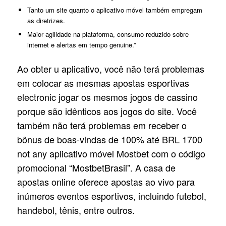
Tanto um site quanto o aplicativo móvel também empregam
as diretrizes.
Maior agilidade na plataforma, consumo reduzido sobre
internet e alertas em tempo genuine.”
Ao obter u aplicativo, você não terá problemas
em colocar as mesmas apostas esportivas
electronic jogar os mesmos jogos de cassino
porque são idênticos aos jogos do site. Você
também não terá problemas em receber o
bônus de boas-vindas de 100% até BRL 1700
not any aplicativo móvel Mostbet com o código
promocional “MostbetBrasil”. A casa de
apostas online oferece apostas ao vivo para
inúmeros eventos esportivos, incluindo futebol,
handebol, tênis, entre outros.