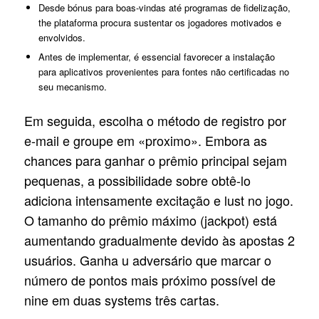
Desde bónus para boas-vindas até programas de fidelização,
the plataforma procura sustentar os jogadores motivados e
envolvidos.
Antes de implementar, é essencial favorecer a instalação
para aplicativos provenientes para fontes não certificadas no
seu mecanismo.
Em seguida, escolha o método de registro por
e-mail e groupe em «proximo». Embora as
chances para ganhar o prêmio principal sejam
pequenas, a possibilidade sobre obtê-lo
adiciona intensamente excitação e lust no jogo.
O tamanho do prêmio máximo (jackpot) está
aumentando gradualmente devido às apostas 2
usuários. Ganha u adversário que marcar o
número de pontos mais próximo possível de
nine em duas systems três cartas.