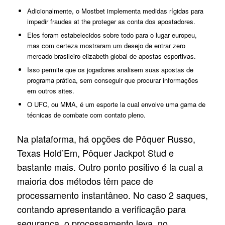
Adicionalmente, o Mostbet implementa medidas rígidas para
impedir fraudes at the proteger as conta dos apostadores.
Eles foram estabelecidos sobre todo para o lugar europeu,
mas com certeza mostraram um desejo de entrar zero
mercado brasileiro elizabeth global de apostas esportivas.
Isso permite que os jogadores analisem suas apostas de
programa prática, sem conseguir que procurar informações
em outros sites.
O UFC, ou MMA, é um esporte la cual envolve uma gama de
técnicas de combate com contato pleno.
Na plataforma, há opções de Pôquer Russo,
Texas Hold’Em, Pôquer Jackpot Stud e
bastante mais. Outro ponto positivo é la cual a
maioria dos métodos têm pace de
processamento instantâneo. No caso 2 saques,
contando apresentando a verificação para
segurança, o processamento leva, no