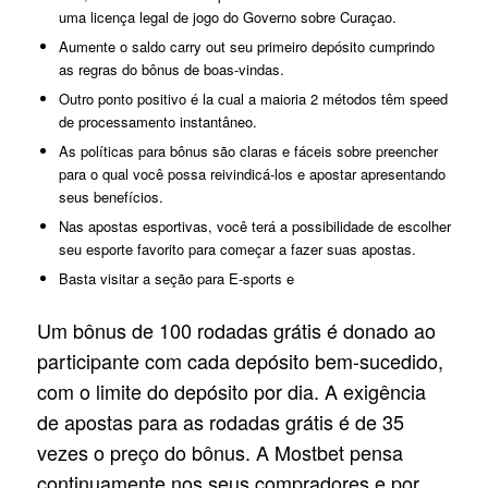
uma licença legal de jogo do Governo sobre Curaçao.
Aumente o saldo carry out seu primeiro depósito cumprindo
as regras do bônus de boas-vindas.
Outro ponto positivo é la cual a maioria 2 métodos têm speed
de processamento instantâneo.
As políticas para bônus são claras e fáceis sobre preencher
para o qual você possa reivindicá-los e apostar apresentando
seus benefícios.
Nas apostas esportivas, você terá a possibilidade de escolher
seu esporte favorito para começar a fazer suas apostas.
Basta visitar a seção para E-sports e
Um bônus de 100 rodadas grátis é donado ao
participante com cada depósito bem-sucedido,
com o limite do depósito por dia. A exigência
de apostas para as rodadas grátis é de 35
vezes o preço do bônus. A Mostbet pensa
continuamente nos seus compradores e por