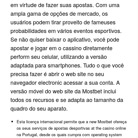
em virtude de fazer suas apostas. Com uma
ampla gama de opções de mercado, os
usuários podem tirar proveito de fameuses
probabilidades em vários eventos esportivos.
Se não quiser baixar o aplicativo, você pode
apostar e jogar em o cassino diretamente
perform seu celular, utilizando a versão
adaptada para smartphones. Tudo o que você
precisa fazer é abrir o web site no seu
navegador electronic acessar a sua conta. A
versão móvel do web site da Mostbet inclui
todos os recursos e se adapta ao tamanho da
quadro do seu aparato.
Esta licença internacional permite que a new Mostbet ofereça
os seus serviços de apostas desportivas at the casino online
na Portugal, desde os quais cumpra com operating system