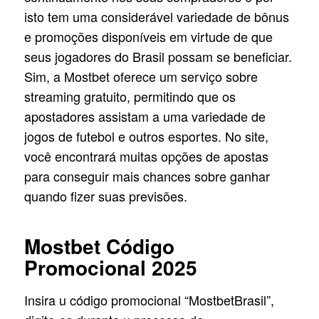
isto tem uma considerável variedade de bônus
e promoções disponíveis em virtude de que
seus jogadores do Brasil possam se beneficiar.
Sim, a Mostbet oferece um serviço sobre
streaming gratuito, permitindo que os
apostadores assistam a uma variedade de
jogos de futebol e outros esportes. No site,
você encontrará muitas opções de apostas
para conseguir mais chances sobre ganhar
quando fizer suas previsões.
Mostbet Código
Promocional 2025
Insira u código promocional “MostbetBrasil”,