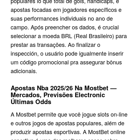
populares lo que total de gols, handicaps, e
apostas focadas em jogadores específicos e
suas performances individuais no ano de
campo. Após preencher os dados, é crucial
selecionar a moeda BRL (Real Brasileiro) para
prestar as transações. Ao finalizar o
inspección, o usuário pode igualmente inserir
um código promocional pra assegurar bônus
adicionais.
Apostas Nba 2025/26 Na Mostbet —
Mercados, Previsões Electronic
Últimas Odds
A Mostbet permite que você jogue slots on-line
e outros jogos de apostas populares, além de
produzir apostas esportivas. A MostBet online