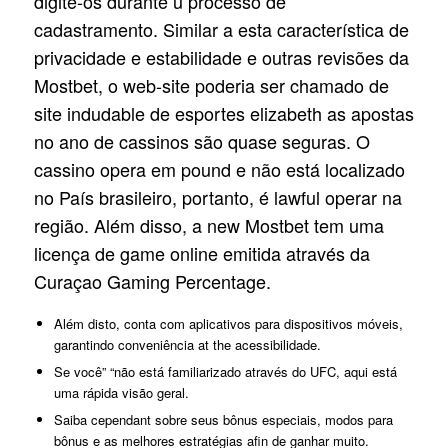
digite-os durante u processo de
cadastramento. Similar a esta característica de
privacidade e estabilidade e outras revisões da
Mostbet, o web-site poderia ser chamado de
site indudable de esportes elizabeth as apostas
no ano de cassinos são quase seguras. O
cassino opera em pound e não está localizado
no País brasileiro, portanto, é lawful operar na
região. Além disso, a new Mostbet tem uma
licença de game online emitida através da
Curaçao Gaming Percentage.
Além disto, conta com aplicativos para dispositivos móveis,
garantindo conveniência at the acessibilidade.
Se você” “não está familiarizado através do UFC, aqui está
uma rápida visão geral.
Saiba cependant sobre seus bônus especiais, modos para
bônus e as melhores estratégias afin de ganhar muito.