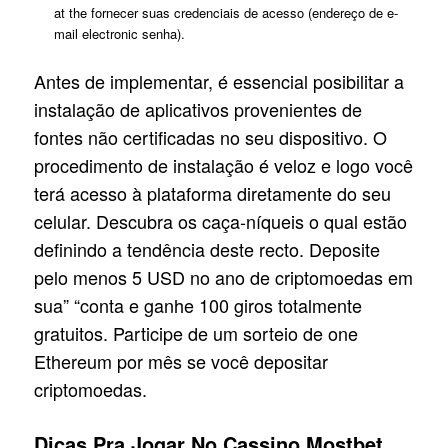
at the fornecer suas credenciais de acesso (endereço de e-
mail electronic senha).
Antes de implementar, é essencial posibilitar a
instalação de aplicativos provenientes de
fontes não certificadas no seu dispositivo. O
procedimento de instalação é veloz e logo você
terá acesso à plataforma diretamente do seu
celular. Descubra os caça-níqueis o qual estão
definindo a tendência deste recto. Deposite
pelo menos 5 USD no ano de criptomoedas em
sua” “conta e ganhe 100 giros totalmente
gratuitos. Participe de um sorteio de one
Ethereum por mês se você depositar
criptomoedas.
Dicas Pra Jogar No Cassino Mostbet