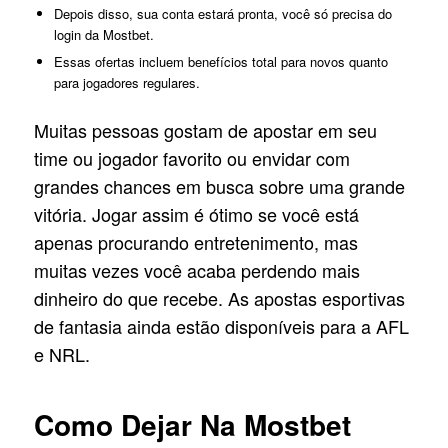
Depois disso, sua conta estará pronta, você só precisa do
login da Mostbet.
Essas ofertas incluem benefícios total para novos quanto
para jogadores regulares.
Muitas pessoas gostam de apostar em seu
time ou jogador favorito ou envidar com
grandes chances em busca sobre uma grande
vitória. Jogar assim é ótimo se você está
apenas procurando entretenimento, mas
muitas vezes você acaba perdendo mais
dinheiro do que recebe. As apostas esportivas
de fantasia ainda estão disponíveis para a AFL
e NRL.
Como Dejar Na Mostbet