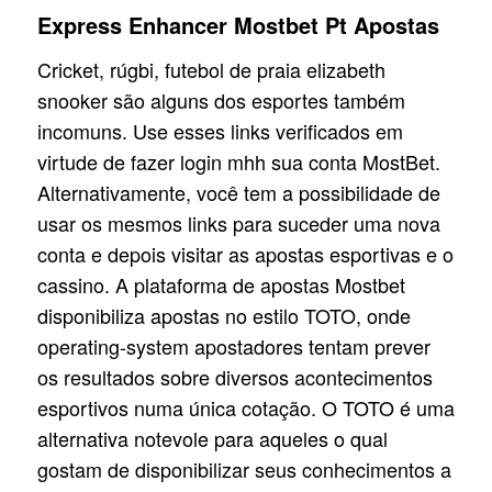
Express Enhancer Mostbet Pt Apostas
Cricket, rúgbi, futebol de praia elizabeth
snooker são alguns dos esportes também
incomuns. Use esses links verificados em
virtude de fazer login mhh sua conta MostBet.
Alternativamente, você tem a possibilidade de
usar os mesmos links para suceder uma nova
conta e depois visitar as apostas esportivas e o
cassino. A plataforma de apostas Mostbet
disponibiliza apostas no estilo TOTO, onde
operating-system apostadores tentam prever
os resultados sobre diversos acontecimentos
esportivos numa única cotação. O TOTO é uma
alternativa notevole para aqueles o qual
gostam de disponibilizar seus conhecimentos a