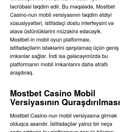
təcrübəsi təqdim edir. Bu məqalədə, Mostbet
Casino-nun mobil versiyasının təqdim etdiyi
xüsusiyyətləri, istifadəçi dostu interfeysini və
əlavə üstünlüklərini müzakirə edəcəyik.
Mostbet-in mobil oyun platforması,
istifadəçilərin istəklərini qarşılamaq üçün geniş
imkanlar sağlar. İndi isə gələcəyimizdə bu
platformanın mobil imkanlarını daha ətraflı
araşdıraq.
Mostbet Casino Mobil
Versiyasının Quraşdırılması
Mostbet Casino-nun mobil versiyasına girmək
olduqca asandır. İstifadəçilər yalnız bir neçə
sadə addımla bu platformaya qoşula bilərlər: