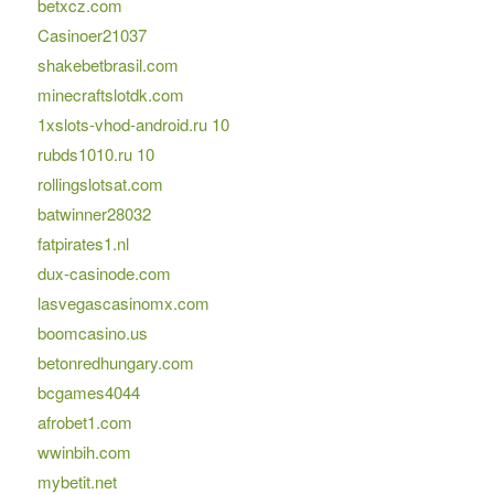
betxcz.com
Casinoer21037
shakebetbrasil.com
minecraftslotdk.com
1xslots-vhod-android.ru 10
rubds1010.ru 10
rollingslotsat.com
batwinner28032
fatpirates1.nl
dux-casinode.com
lasvegascasinomx.com
boomcasino.us
betonredhungary.com
bcgames4044
afrobet1.com
wwinbih.com
mybetit.net