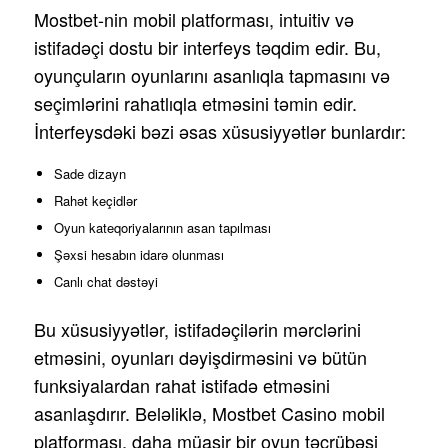
Mostbet-nin mobil platforması, intuitiv və
istifadəçi dostu bir interfeys təqdim edir. Bu,
oyunçuların oyunlarını asanlıqla tapmasını və
seçimlərini rahatlıqla etməsini təmin edir.
İnterfeysdəki bəzi əsas xüsusiyyətlər bunlardır:
Sade dizayn
Rahət keçidlər
Oyun kateqoriyalarının asan tapılması
Şəxsi hesabın idarə olunması
Canlı chat dəstəyi
Bu xüsusiyyətlər, istifadəçilərin mərclərini
etməsini, oyunları dəyişdirməsini və bütün
funksiyalardan rahat istifadə etməsini
asanlaşdırır. Beləliklə, Mostbet Casino mobil
platforması, daha müasir bir oyun təcrübəsi