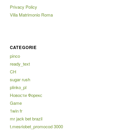
Privacy Policy
Villa Matrimonio Roma
CATEGORIE
pinco
ready_text
CH
sugar rush
plinko_pl
Новости Форекс
Game
1win fr
mr jack bet brazil
t.mesriobet_promocod 3000