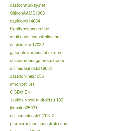
casibomturkey.net
SitinonAAMS13031
casinobet14034
highflybetcasino1.be
shufflecasinoaustralia.com
casinionline17032
gatesofolympusslot.uk.com
chickenroadsgames.uk.com
onlinecasinoslot19032
casinionline21036
amonbet1.es
GGBet EN
1xslots-vhod-android.ru 100
jbcasino25031
onlinecasinoslot270312
premierbetcasinoaustralia.com