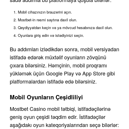
Mobil cihazınızın brauzerini açın.
Mostbet-in rəsmi saytına daxil olun.
Qeydiyyatdan keçin və ya mövcud hesabınıza daxil olun.
Oyunlara giriş edin və istədiyinizi seçin.
Bu addımları izlədikdən sonra, mobil versiyadan
istifadə edərək müxtəlif oyunların zövqünü
çıxara bilərsiniz. Həmçinin, mobil proqramı
yükləmək üçün Google Play və App Store gibi
platformalardan istifadə edə bilərsiniz.
Mobil Oyunların Çeşidliliyi
Mostbet Casino mobil tətbiqi, istifadəçilərinə
geniş oyun çeşidi təqdim edir. İstifadəçilər
aşağıdakı oyun kateqoriyalarından seçə bilərlər: