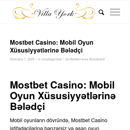
Mostbet Casino: Mobil Oyun
Xüsusiyyətlərinə Bələdçi
/
/
Dicembre 7, 2025
in
Uncategorized
da
Mediterranea Ricevimenti
Mostbet Casino: Mobil
Oyun Xüsusiyyətlərinə
Bələdçi
Mobil oyunların dövründə, Mostbet Casino
istifadəçilərinə bənzərsiz və asan oyun