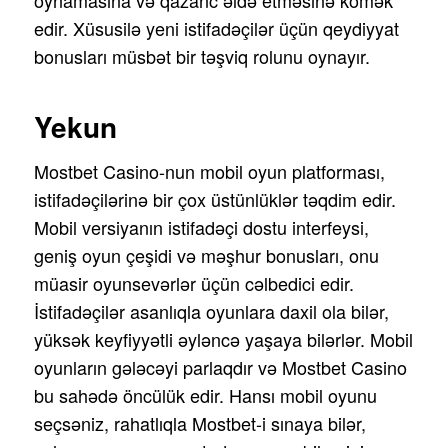
edir. Xüsusilə yeni istifadəçilər üçün qeydiyyat
bonusları müsbət bir təşviq rolunu oynayır.
Yekun
Mostbet Casino-nun mobil oyun platforması,
istifadəçilərinə bir çox üstünlüklər təqdim edir.
Mobil versiyanın istifadəçi dostu interfeysi,
geniş oyun çeşidi və məşhur bonusları, onu
müasir oyunsevərlər üçün cəlbedici edir.
İstifadəçilər asanlıqla oyunlara daxil ola bilər,
yüksək keyfiyyətli əyləncə yaşaya bilərlər. Mobil
oyunların gələcəyi parlaqdır və Mostbet Casino
bu sahədə öncülük edir. Hansı mobil oyunu
seçsəniz, rahatlıqla Mostbet-i sınaya bilər,