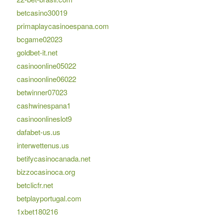
betcasino30019
primaplaycasinoespana.com
bcgame02023
goldbet-it.net
casinoonline05022
casinoonline06022
betwinner07023
cashwinespana1
casinoonlineslot9
dafabet-us.us
interwettenus.us
betifycasinocanada.net
bizzocasinoca.org
betclicfr.net
betplayportugal.com
1xbet180216