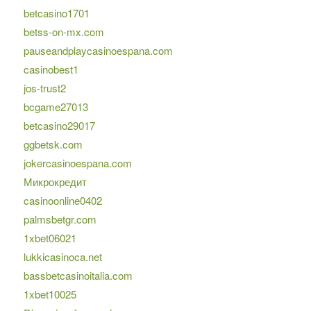
betcasino1701
betss-on-mx.com
pauseandplaycasinoespana.com
casinobest1
jos-trust2
bcgame27013
betcasino29017
ggbetsk.com
jokercasinoespana.com
Микрокредит
casinoonline0402
palmsbetgr.com
1xbet06021
lukkicasinoca.net
bassbetcasinoitalia.com
1xbet10025