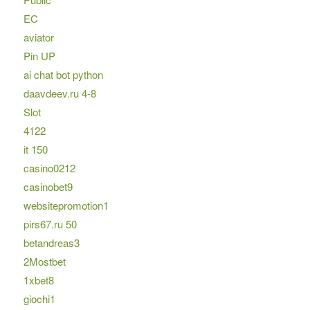
EC
aviator
Pin UP
ai chat bot python
daavdeev.ru 4-8
Slot
4122
it 150
casino0212
casinobet9
websitepromotion1
pirs67.ru 50
betandreas3
2Mostbet
1xbet8
giochi1