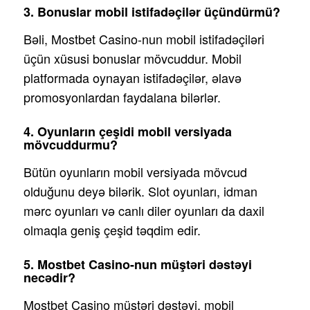
3. Bonuslar mobil istifadəçilər üçündürmü?
Bəli, Mostbet Casino-nun mobil istifadəçiləri
üçün xüsusi bonuslar mövcuddur. Mobil
platformada oynayan istifadəçilər, əlavə
promosyonlardan faydalana bilərlər.
4. Oyunların çeşidi mobil versiyada
mövcuddurmu?
Bütün oyunların mobil versiyada mövcud
olduğunu deyə bilərik. Slot oyunları, idman
mərc oyunları və canlı diler oyunları da daxil
olmaqla geniş çeşid təqdim edir.
5. Mostbet Casino-nun müştəri dəstəyi
necədir?
Mostbet Casino müştəri dəstəyi, mobil