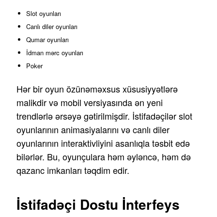
Slot oyunları
Canlı diler oyunları
Qumar oyunları
İdman mərc oyunları
Poker
Hər bir oyun özünəməxsus xüsusiyyətlərə
malikdir və mobil versiyasında ən yeni
trendlərlə ərsəyə gətirilmişdir. İstifadəçilər slot
oyunlarının animasiyalarını və canlı diler
oyunlarının interaktivliyini asanlıqla təsbit edə
bilərlər. Bu, oyunçulara həm əyləncə, həm də
qazanc imkanları təqdim edir.
İstifadəçi Dostu İnterfeys