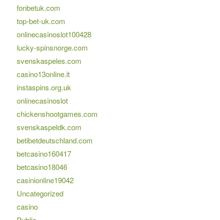
fonbetuk.com
top-bet-uk.com
onlinecasinoslot100428
lucky-spinsnorge.com
svenskaspeles.com
casino13online.it
instaspins.org.uk
onlinecasinoslot
chickenshootgames.com
svenskaspeldk.com
betibetdeutschland.com
betcasino160417
betcasino18046
casinionline19042
Uncategorized
casino
Public