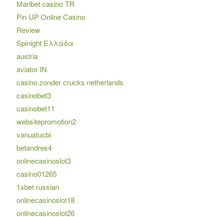
Maribet casino TR
Pin UP Online Casino
Review
Spinight Ελλάδα
austria
aviator IN
casino zonder crucks netherlands
casinobet3
casinobet11
websitepromotion2
vanuatucbi
betandres4
onlinecasinoslot3
casino01265
1xbet russian
onlinecasinoslot18
onlinecasinoslot26