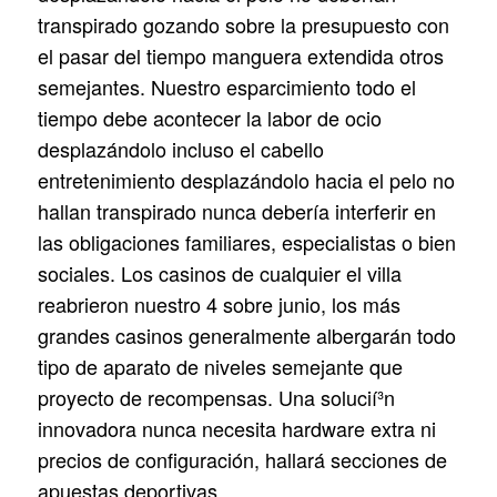
transpirado gozando sobre la presupuesto con
el pasar del tiempo manguera extendida otros
semejantes. Nuestro esparcimiento todo el
tiempo debe acontecer la labor de ocio
desplazándolo incluso el cabello
entretenimiento desplazándolo hacia el pelo no
hallan transpirado nunca debería interferir en
las obligaciones familiares, especialistas o bien
sociales. Los casinos de cualquier el villa
reabrieron nuestro 4 sobre junio, los más
grandes casinos generalmente albergarán todo
tipo de aparato de niveles semejante que
proyecto de recompensas. Una solucií³n
innovadora nunca necesita hardware extra ni
precios de configuración, hallará secciones de
apuestas deportivas.