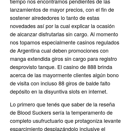
tiempo nos encontramos pendientes de las
lanzamientos de mayor precios, con el fin de
sostener alrededores lo tanto de estas
novedades así­ por la cual explicar la ocasión
de alcanzar disfrutarlas sin cargo. Al momento
nos topamos especialmente casinos regulados
de Argentina cual deben promociones con
manga extendida giros sin cargo para registro
desprovisto tanque. El casino de 888 brinda
acerca de las mayormente clientes algún bono
de visita con incluso 88 giros de balde falto
depósito en la disyuntiva slots en internet.
Lo primero que tenés que saber de la reseña
de Blood Suckers serí­a la temperamento de
completo usufructuario que protagoniza levante
esparcimiento desplazándolo inclusive el