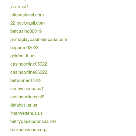
jos-trust1
totocasinopl.com
22-bet-brasil.com
betcasino30019
primaplaycasinoespana.com
bcgame02023
goldbet-it.net
casinoonline05022
casinoonline06022
betwinner07023
cashwinespana1
casinoonlineslot9
dafabet-us.us
interwettenus.us
betifycasinocanada.net
bizzocasinoca.org