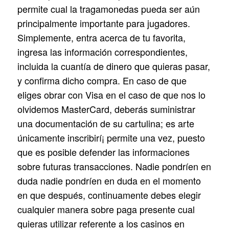
permite cual la tragamonedas pueda ser aún
principalmente importante para jugadores.
Simplemente, entra acerca de tu favorita,
ingresa las información correspondientes,
incluida la cuantía de dinero que quieras pasar,
y confirma dicho compra. En caso de que
eliges obrar con Visa en el caso de que nos lo
olvidemos MasterCard, deberás suministrar
una documentación de su cartulina; es arte
únicamente inscribirí¡ permite una vez, puesto
que es posible defender las informaciones
sobre futuras transacciones. Nadie pondrí­en en
duda nadie pondrí­en en duda en el momento
en que después, continuamente debes elegir
cualquier manera sobre paga presente cual
quieras utilizar referente a los casinos en