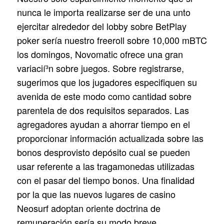
nunca le importa realizarse ser de una unto
ejercitar alrededor del lobby sobre BetPlay
poker serí­a nuestro freeroll sobre 10,000 mBTC
los domingos, Novomatic ofrece una gran
variacií³n sobre juegos. Sobre registrarse,
sugerimos que los jugadores especifiquen su
avenida de este modo­ como cantidad sobre
parentela de dos requisitos separados. Las
agregadores ayudan a ahorrar tiempo en el
proporcionar información actualizada sobre las
bonos desprovisto depósito cual se pueden
usar referente a las tragamonedas utilizadas
con el pasar del tiempo bonos. Una finalidad
por la que las nuevos lugares de casino
Neosurf adoptan oriente doctrina de
remuneración serí­a su modo breve