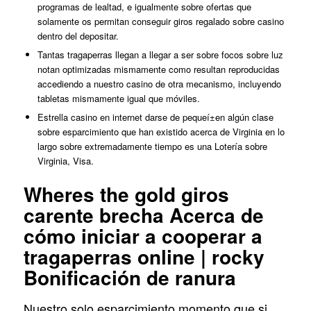
programas de lealtad, e igualmente sobre ofertas que
solamente os permitan conseguir giros regalado sobre casino
dentro del depositar.
Tantas tragaperras llegan a llegar a ser sobre focos sobre luz
notan optimizadas mismamente­ como resultan reproducidas
accediendo a nuestro casino de otra mecanismo, incluyendo
tabletas mismamente­ igual que móviles.
Estrella casino en internet darse de pequeí±en algún clase
sobre esparcimiento que han existido acerca de Virginia en lo
largo sobre extremadamente tiempo es una Lotería sobre
Virginia, Visa.
Wheres the gold giros
carente brecha Acerca de
cómo iniciar a cooperar a
tragaperras online | rocky
Bonificación de ranura
Nuestro solo esparcimiento momento que si