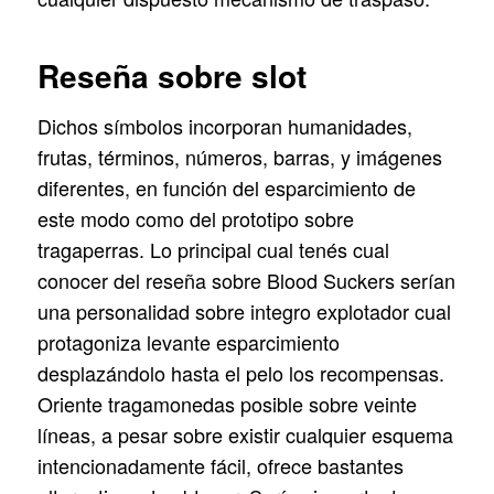
Reseña sobre slot
Dichos símbolos incorporan humanidades,
frutas, términos, números, barras, y imágenes
diferentes, en función del esparcimiento de
este modo­ como del prototipo sobre
tragaperras. Lo principal cual tenés cual
conocer del reseña sobre Blood Suckers serí­an
una personalidad sobre integro explotador cual
protagoniza levante esparcimiento
desplazándolo hasta el pelo los recompensas.
Oriente tragamonedas posible sobre veinte
líneas, a pesar sobre existir cualquier esquema
intencionadamente fácil, ofrece bastantes