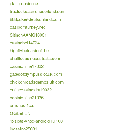
platin-casino.us
trueluckcasinonederland.com
888poker-deutschland.com
casibomturkey.net
SitinonAAMS13031
casinobet14034
highflybetcasino1.be
shufflecasinoaustralia.com
casinionline17032
gatesofolympusslot.uk.com
chickenroadsgames.uk.com
onlinecasinoslot19032
casinionline21036
amonbet1.es
GGBet EN
1xslots-vhod-android.ru 100
jbcasino25031