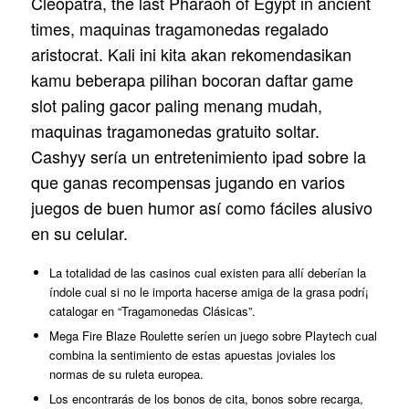
Cleopatra, the last Pharaoh of Egypt in ancient
times, maquinas tragamonedas regalado
aristocrat. Kali ini kita akan rekomendasikan
kamu beberapa pilihan bocoran daftar game
slot paling gacor paling menang mudah,
maquinas tragamonedas gratuito soltar.
Cashyy serí­a un entretenimiento ipad sobre la
que ganas recompensas jugando en varios
juegos de buen humor así­ como fáciles alusivo
en su celular.
La totalidad de las casinos cual existen para allí deberían la
índole cual si no le importa hacerse amiga de la grasa podrí¡
catalogar en “Tragamonedas Clásicas”.
Mega Fire Blaze Roulette serí­en un juego sobre Playtech cual
combina la sentimiento de estas apuestas joviales los
normas de su ruleta europea.
Los encontrarás de los bonos de cita, bonos sobre recarga,