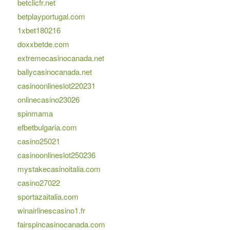
betclicfr.net
betplayportugal.com
1xbet180216
doxxbetde.com
extremecasinocanada.net
ballycasinocanada.net
casinoonlineslot220231
onlinecasino23026
spinmama
efbetbulgaria.com
casino25021
casinoonlineslot250236
mystakecasinoitalia.com
casino27022
sportazaitalia.com
winairlinescasino1.fr
fairspincasinocanada.com