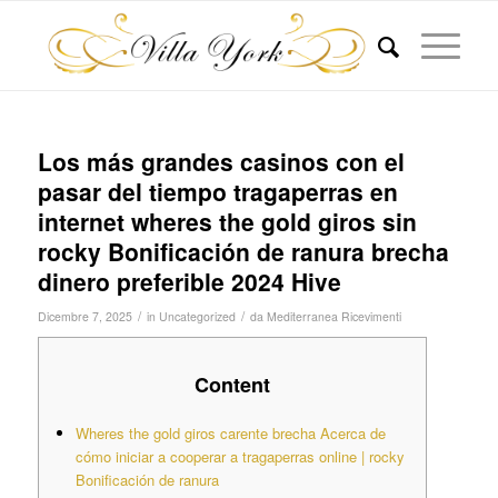
Los más grandes casinos con el
pasar del tiempo tragaperras en
internet wheres the gold giros sin
rocky Bonificación de ranura brecha
dinero preferible 2024 Hive
/
/
Dicembre 7, 2025
in
Uncategorized
da
Mediterranea Ricevimenti
Content
Wheres the gold giros carente brecha Acerca de
cómo iniciar a cooperar a tragaperras online | rocky
Bonificación de ranura