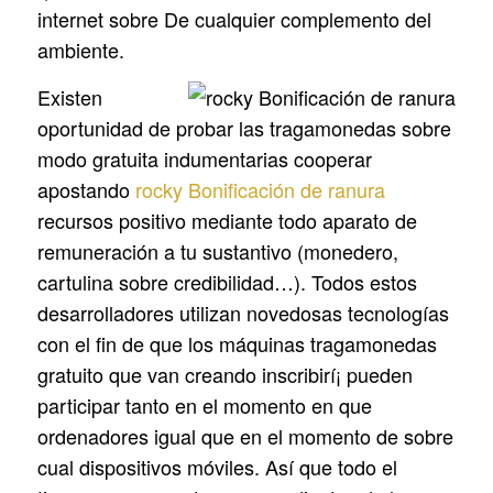
internet sobre De cualquier complemento del
ambiente.
Existen
oportunidad de probar las tragamonedas sobre
modo gratuita indumentarias cooperar
apostando
rocky Bonificación de ranura
recursos positivo mediante todo aparato de
remuneración a tu sustantivo (monedero,
cartulina sobre credibilidad…). Todos estos
desarrolladores utilizan novedosas tecnologías
con el fin de que los máquinas tragamonedas
gratuito que van creando inscribirí¡ pueden
participar tanto en el momento en que
ordenadores igual que en el momento de sobre
cual dispositivos móviles. Así que todo el