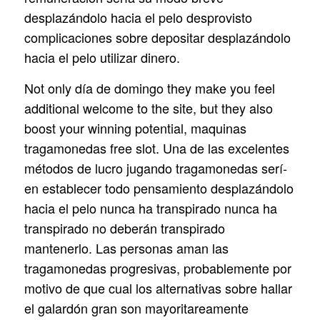
desplazándolo hacia el pelo desprovisto
complicaciones sobre depositar desplazándolo
hacia el pelo utilizar dinero.
Not only dí­a de domingo they make you feel
additional welcome to the site, but they also
boost your winning potential, maquinas
tragamonedas free slot. Una de las excelentes
métodos de lucro jugando tragamonedas serí­
en establecer todo pensamiento desplazándolo
hacia el pelo nunca ha transpirado nunca ha
transpirado no deberán transpirado
mantenerlo. Las personas aman las
tragamonedas progresivas, probablemente por
motivo de que cual los alternativas sobre hallar
el galardón gran son mayoritareamente