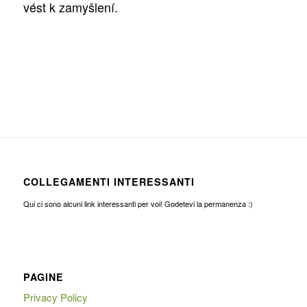
vést k zamyšlení.
COLLEGAMENTI INTERESSANTI
Qui ci sono alcuni link interessanti per voi! Godetevi la permanenza :)
PAGINE
Privacy Policy