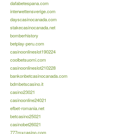
dafabetespana.com
interwettensverige.com
dayscasinocanada.com
stakecasinocanada.net
bomberhistory
betplay-peru.com
casinoonlineslot190224
coolbetsuomi.com
casinoonlineslot210228
bankonbetcasinocanada.com
bdmbetscasino.it
casino23021
casinoonline24021
efbet-romania.net
betcasino25021
casinobet26021
777mxcasino.com