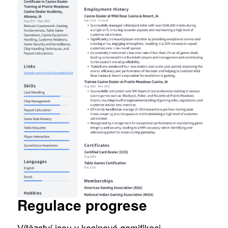
Regulace progrese
Vítězství jsou v kasinové gamifikaci