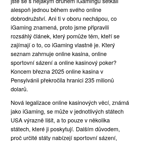
jste se s nějakým druhem iGamingu setkali
alespoň jednou během svého online
dobrodružství. Ani ti v oboru nechápou, co
iGaming znamená, proto jsme připravili
rozsáhlý článek, který pomůže těm, kteří se
zajímají o to, co iGaming vlastně je. Který
seznam zahrnuje online kasina, online
sportovní sázení a online kasinový poker?
Koncem března 2025 online kasina v
Pensylvánii překročila hranici 235 milionů
dolarů.
Nová legalizace online kasinových věcí, známá
jako iGaming, se může v jednotlivých státech
USA výrazně lišit, a to pouze v několika
státech, které ji poskytují. Dalším důvodem,
proč určité státy nabízejí sportovní sázení,