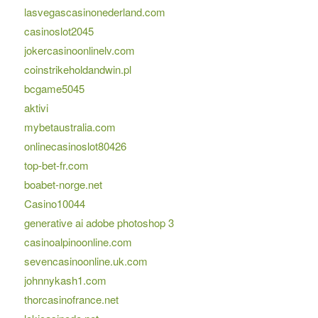
lasvegascasinonederland.com
casinoslot2045
jokercasinoonlinelv.com
coinstrikeholdandwin.pl
bcgame5045
aktivi
mybetaustralia.com
onlinecasinoslot80426
top-bet-fr.com
boabet-norge.net
Casino10044
generative ai adobe photoshop 3
casinoalpinoonline.com
sevencasinoonline.uk.com
johnnykash1.com
thorcasinofrance.net