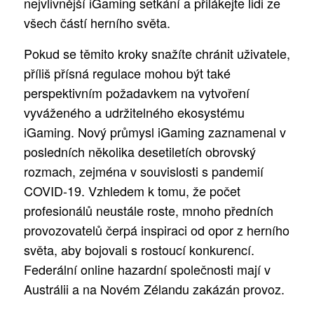
nejvlivnější iGaming setkání a přilákejte lidi ze
všech částí herního světa.
Pokud se těmito kroky snažíte chránit uživatele,
příliš přísná regulace mohou být také
perspektivním požadavkem na vytvoření
vyváženého a udržitelného ekosystému
iGaming. Nový průmysl iGaming zaznamenal v
posledních několika desetiletích obrovský
rozmach, zejména v souvislosti s pandemií
COVID-19. Vzhledem k tomu, že počet
profesionálů neustále roste, mnoho předních
provozovatelů čerpá inspiraci od opor z herního
světa, aby bojovali s rostoucí konkurencí.
Federální online hazardní společnosti mají v
Austrálii a na Novém Zélandu zakázán provoz.