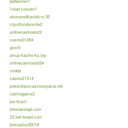
betwinner1
1xbet russian1
skovorodkaclub.ru 50
cityoflondonmile2
onlinecasinoslot2
casino01264
giochi
pinup-kazino-kz.top
onlinecasinoslot24
vodds
casino21014
pokerstarscasinoespana.net
casinogame2
jos-trust1
totocasinopl.com
22-bet-brasil.com
betcasino30019