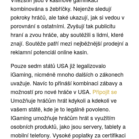
kombinována s žebříčky. Nejenže sledují
pokroky hráčů, ale také ukazují, jak si vedou v
porovnání s ostatními. Zvyšují tak publicitu
hraní a zvou hráče, aby soutěžili s lidmi, které
znají. Soutěže patří mezi nejběžnější prodejní a
reklamní potenciál online kasin.
Pouze sedm států USA již legalizovalo
iGaming, nicméně mnoho dalších o zákonech
uvažuje. Navíc to přináší kombinaci zábavy a
možností pro nové hráče v USA.
Připojit se
Umožňuje hráčům hrát kdykoli a kdekoli ve
vašem státě, kde je to legálně povoleno.
IGaming umožňuje hráčům hrát s využitím
osobních produktů, jako jsou servery, tablety a
mobilní telefony. Vysoké poplatky za certifikaci