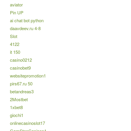
aviator
Pin UP
ai chat bot python
daavdeev.ru 4-8
Slot
4122
it 150
casino0212
casinobet9
websitepromotion1
pirs67.ru 50
betandreas3
2Mostbet
1xbet8
giochi1
onlinecasinoslot17
GamStopCasinos1