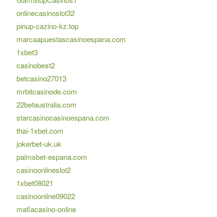
onlinecasinoslot32
pinup-cazino-kz.top
marcaapuestascasinoespana.com
1xbet3
casinobest2
betcasino27013
mrbitcasinode.com
22betaustralia.com
starcasinocasinoespana.com
thai-1xbet.com
jokerbet-uk.uk
palmsbet-espana.com
casinoonlineslot2
1xbet08021
casinoonline09022
mafiacasino-online