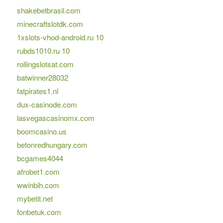
shakebetbrasil.com
minecraftslotdk.com
1xslots-vhod-android.ru 10
rubds1010.ru 10
rollingslotsat.com
batwinner28032
fatpirates1.nl
dux-casinode.com
lasvegascasinomx.com
boomcasino.us
betonredhungary.com
bcgames4044
afrobet1.com
wwinbih.com
mybetit.net
fonbetuk.com