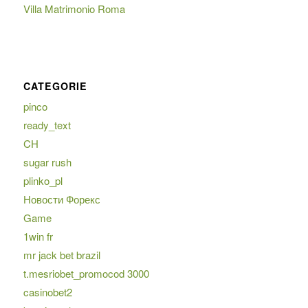
Villa Matrimonio Roma
CATEGORIE
pinco
ready_text
CH
sugar rush
plinko_pl
Новости Форекс
Game
1win fr
mr jack bet brazil
t.mesriobet_promocod 3000
casinobet2