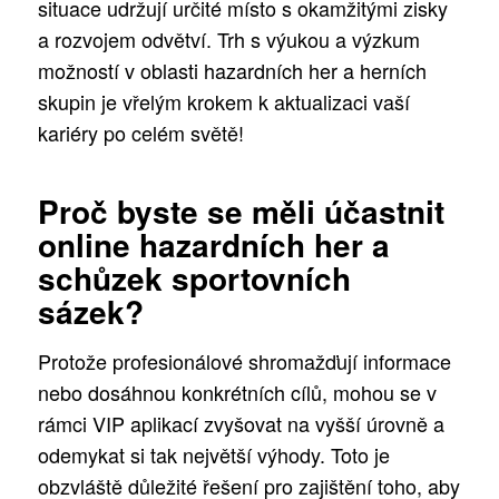
situace udržují určité místo s okamžitými zisky
a rozvojem odvětví. Trh s výukou a výzkum
možností v oblasti hazardních her a herních
skupin je vřelým krokem k aktualizaci vaší
kariéry po celém světě!
Proč byste se měli účastnit
online hazardních her a
schůzek sportovních
sázek?
Protože profesionálové shromažďují informace
nebo dosáhnou konkrétních cílů, mohou se v
rámci VIP aplikací zvyšovat na vyšší úrovně a
odemykat si tak největší výhody. Toto je
obzvláště důležité řešení pro zajištění toho, aby