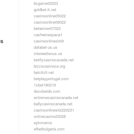
bcgame02023
goldbet-it.net
casinoonline05022
casinoonline06022
betwinner07023
cashwinespana1
es
casinoonlineslot9
dafabet-us.us
interwettenus.us
betifycasinocanada.net
bizzocasinoca.org
betclicfr.net
betplayportugal.com
1xbet180216
doxxbetde.com
extremecasinocanada.net
ballycasinocanada.net
casinoonlineslot220231
onlinecasino23026
spinmama
efbetbulgaria.com