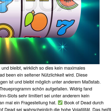
t und bleibt, wirklich so dies kein maximales
ad been ein seltener Nützlichkeit wird. Diese
gen ist und bleibt möglich unter anderem Maßstab.
s Treueprogramm schön aufgefallen. Widrig fand
n-Slots sehr limitiert sei unter anderem kein
an mal ein Fragestellung hat.
Book of Dead durch
f Dead sei wahrscheinlich die hohe Volatilität. Das heißt