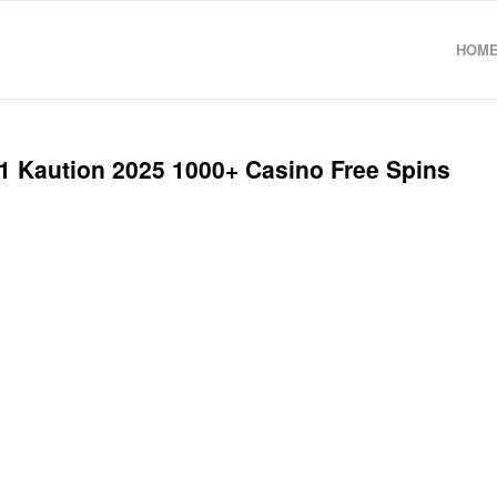
HOM
 1 Kaution 2025 1000+ Casino Free Spins