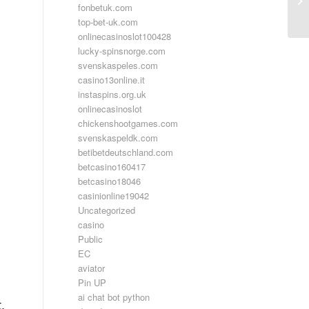
fonbetuk.com
По
top-bet-uk.com
onlinecasinoslot100428
lucky-spinsnorge.com
svenskaspeles.com
casino13online.it
instaspins.org.uk
onlinecasinoslot
chickenshootgames.com
svenskaspeldk.com
betibetdeutschland.com
betcasino160417
betcasino18046
casinionline19042
Uncategorized
casino
Public
EC
aviator
Pin UP
ai chat bot python
,