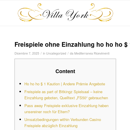
Freispiele ohne Einzahlung ho ho ho $
/
/
Dicembre 7, 2025
in
Uncategorized
da
Mediterranea Ricevimenti
Content
Ho ho ho $ 1 Kaution | Andere Prämie Angebote
Freispiele as part of Bitkingz Spielsaal – keine
Einzahlung geboten, Quelltext „FS50“ gebrauchen
Pass away Freispiele exklusive Einzahlung haben
unsereiner noch für Eltern?
Umsatzbedingungen within Verbunden Casino
Freispiele abzüglich Einzahlung