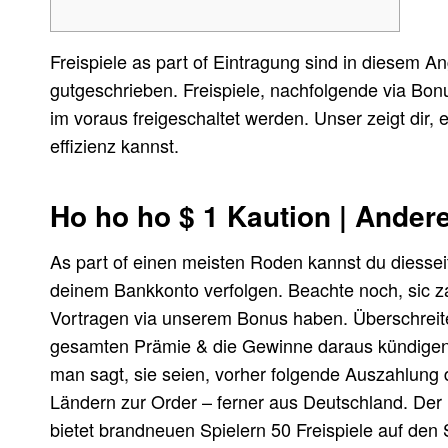
Freispiele as part of Eintragung sind in diesem 
gutgeschrieben. Freispiele, nachfolgende via Bon
im voraus freigeschaltet werden.
Unser zeigt dir,
effizienz kannst.
Ho ho ho $ 1 Kaution | Ande
As part of einen meisten Roden kannst du diessei
deinem Bankkonto verfolgen. Beachte noch, sic z
Vortragen via unserem Bonus haben. Überschreit
gesamten Prämie & die Gewinne daraus kündigen. 
man sagt, sie seien, vorher folgende Auszahlung de
Ländern zur Order – ferner aus Deutschland. Der 
bietet brandneuen Spielern 50 Freispiele auf den