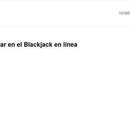
HOM
ar en el Blackjack en línea