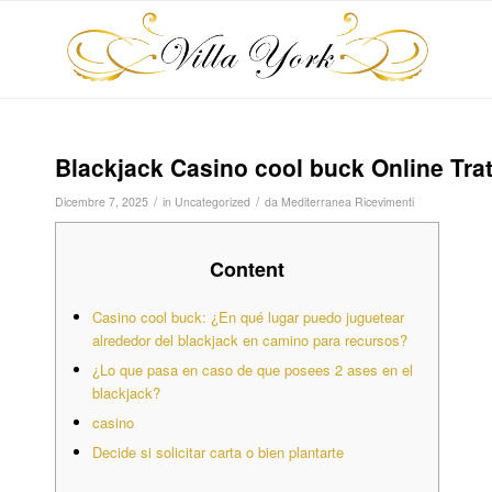
Blackjack Casino cool buck Online Trat
/
/
Dicembre 7, 2025
in
Uncategorized
da
Mediterranea Ricevimenti
Content
Casino cool buck: ¿En qué lugar puedo juguetear
alrededor del blackjack en camino para recursos?
¿Lo que pasa en caso de que posees 2 ases en el
blackjack?
casino
Decide si solicitar carta o bien plantarte