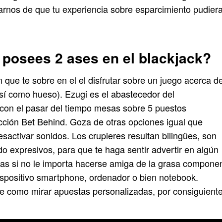
arnos de que tu experiencia sobre esparcimiento pudier
posees 2 ases en el blackjack?
 que te sobre en el el disfrutar sobre un juego acerca d
sí­ como hueso). Ezugi es el abastecedor del
o con el pasar del tiempo mesas sobre 5 puestos
ección Bet Behind. Goza de otras opciones igual que
sactivar sonidos. Los crupieres resultan bilingües, son
 expresivos, para que te haga sentir advertir en algún
as si no le importa hacerse amiga de la grasa compone
ispositivo smartphone, ordenador o bien notebook.
re como mirar apuestas personalizadas, por consiguient