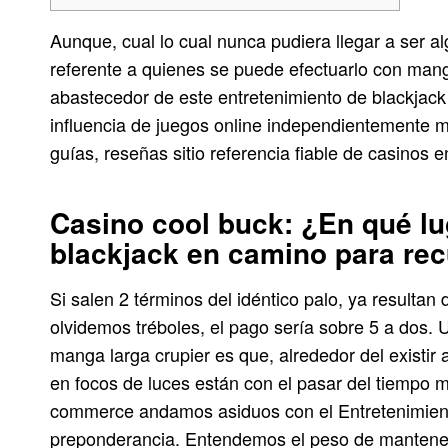
Aunque, cual lo cual nunca pudiera llegar a ser a
referente a quienes se puede efectuarlo con manga
abastecedor de este entretenimiento de blackjack 
influencia de juegos online independientemente 
guías, reseñas sitio referencia fiable de casinos 
Casino cool buck: ¿En qué lu
blackjack en camino para re
Si salen 2 términos del idéntico palo, ya resultan
olvidemos tréboles, el pago serí­a sobre 5 a dos. 
manga larga crupier es que, alrededor del existir a
en focos de luces están con el pasar del tiempo
commerce andamos asiduos con el Entretenimiento
preponderancia. Entendemos el peso de mantener