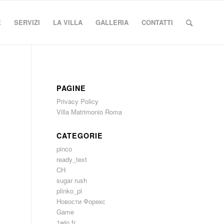
E
SERVIZI
LA VILLA
GALLERIA
CONTATTI
PAGINE
Privacy Policy
Villa Matrimonio Roma
CATEGORIE
pinco
ready_text
CH
sugar rush
plinko_pl
Новости Форекс
Game
1win fr