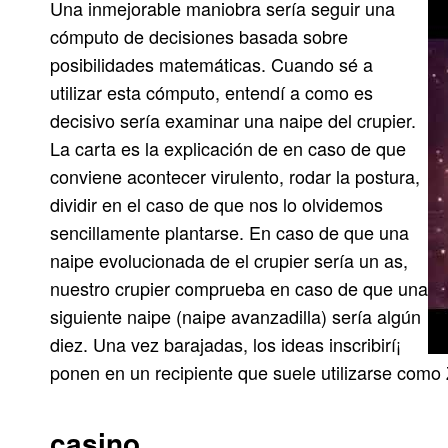
Una inmejorable maniobra serí­a seguir una
cómputo de decisiones basada sobre
posibilidades matemáticas. Cuando sé a
utilizar esta cómputo, entendí a como es
decisivo serí­a examinar una naipe del crupier.
La carta es la explicación de en caso de que
conviene acontecer virulento, rodar la postura,
dividir en el caso de que nos lo olvidemos
sencillamente plantarse. En caso de que una
naipe evolucionada de el crupier serí­a un as,
nuestro crupier comprueba en caso de que una
siguiente naipe (naipe avanzadilla) serí­a algún
diez. Una vez barajadas, los ideas inscribirí¡
ponen en un recipiente que suele utilizarse como
casino