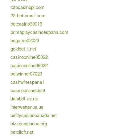
totocasinopl.com
22-bet-brasil.com
betcasino30019
primaplaycasinoespana.com
bcgame02023
goldbet-it.net
casinoonline05022
casinoonline06022
betwinner07023
cashwinespana1
casinoonlineslot9
dafabet-us.us
interwettenus.us
betifycasinocanada.net
bizzocasinoca.org
betclicfr.net