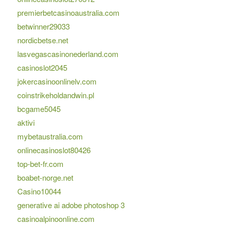
premierbetcasinoaustralia.com
betwinner29033
nordicbetse.net
lasvegascasinonederland.com
casinoslot2045
jokercasinoonlinelv.com
coinstrikeholdandwin.pl
bcgame5045
aktivi
mybetaustralia.com
onlinecasinoslot80426
top-bet-fr.com
boabet-norge.net
Casino10044
generative ai adobe photoshop 3
casinoalpinoonline.com