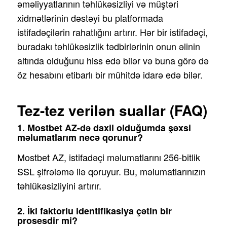
əməliyyatlarının təhlükəsizliyi və müştəri
xidmətlərinin dəstəyi bu platformada
istifadəçilərin rahatlığını artırır. Hər bir istifadəçi,
buradakı təhlükəsizlik tədbirlərinin onun əlinin
altında olduğunu hiss edə bilər və buna görə də
öz hesabını etibarlı bir mühitdə idarə edə bilər.
Tez-tez verilən suallar (FAQ)
1. Mostbet AZ-də daxil olduğumda şəxsi
məlumatlarım necə qorunur?
Mostbet AZ, istifadəçi məlumatlarını 256-bitlik
SSL şifrələmə ilə qoruyur. Bu, məlumatlarınızın
təhlükəsizliyini artırır.
2. İki faktorlu identifikasiya çətin bir
prosesdir mi?