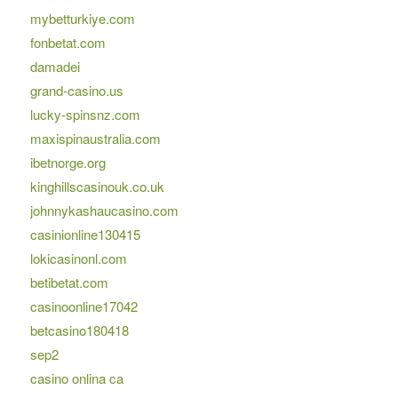
mybetturkiye.com
fonbetat.com
damadei
grand-casino.us
lucky-spinsnz.com
maxispinaustralia.com
ibetnorge.org
kinghillscasinouk.co.uk
johnnykashaucasino.com
casinionline130415
lokicasinonl.com
betibetat.com
casinoonline17042
betcasino180418
sep2
casino onlina ca