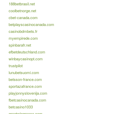
188betbrasil.net
coolbetnorge.net
cbet-canada.com
betplayscasinocanada.com
casinobdmbets.fr
myempirede.com
spinbarafr.net
efbetdeutschland.com
winbaycasinopt.com
trustpilot
lunubetsuomi.com
betsson-france.com
sportazafrance.com
playjonnyslovenija.com
fbetcasinocanada.com
betcasino1033
greatwingreece.com