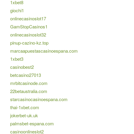
1xbet8
giochi1
onlinecasinoslot17
GamStopCasinos1
onlinecasinoslot32
pinup-cazino-kz.top
marcaapuestascasinoespana.com
1xbet3
casinobest2
betcasino27013
mrbitcasinode.com
22betaustralia.com
starcasinocasinoespana.com
thai-1xbet.com
jokerbet-uk.uk
palmsbet-espana.com
casinoonlineslot2