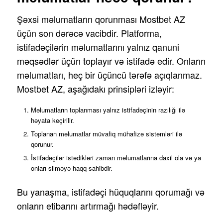
Şəxsi məlumatların qorunması Mostbet AZ
üçün son dərəcə vacibdir. Platforma,
istifadəçilərin məlumatlarını yalnız qanuni
məqsədlər üçün toplayır və istifadə edir. Onların
məlumatları, heç bir üçüncü tərəfə açıqlanmaz.
Mostbet AZ, aşağıdakı prinsipləri izləyir:
Məlumatların toplanması yalnız istifadəçinin razılığı ilə
həyata keçirilir.
Toplanan məlumatlar müvafiq mühafizə sistemləri ilə
qorunur.
İstifadəçilər istədikləri zaman məlumatlarına daxil ola və ya
onları silməyə haqq sahibdir.
Bu yanaşma, istifadəçi hüquqlarını qorumağı və
onların etibarını artırmağı hədəfləyir.