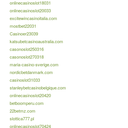
onlinecasinoslot18031
onlinecasinoslot20033
excitewincasinoitalia.com
mostbet22031
Casinoer23039
katsubetcasinoaustralia.com
casonoslot250316
casonoslot270318
maria-casino-sverige.com
nordicbetdanmark.com
casinoslot31033
stanleybetcasinobelgique.com
onlinecasinoslot20420
betboomperu.com
22betmz.com
slottica777.pl
onlinecasinoslot70424