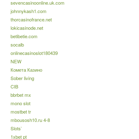
sevencasinoonline.uk.com
johnnykash1.com
thorcasinofrance.net
lokicasinode.net
betibetie.com
socalb
onlinecasinoslot180439
NEW
Комета Казино
Sober living
CIB
bbrbet mx
mono slot
mostbet tr
mbousosh10.ru 4-8
Slots`
1xbet pt