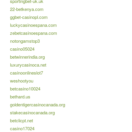
sportingbet-uk.uk
22-betkenya.com
ggbet-casinopl.com
luckycasinoespana.com
zebetcasinoespana.com
notongamstop3
casino05024
betwinnerindia.org
luxurycasinoca.net
casinoonlineslot7
weshootyou
betcasino10024
bethard.us
goldentigercasinocanada.org
stakecasinocanada.org
betclicpt.net
casino17024