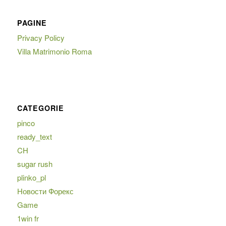
PAGINE
Privacy Policy
Villa Matrimonio Roma
CATEGORIE
pinco
ready_text
CH
sugar rush
plinko_pl
Новости Форекс
Game
1win fr