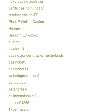
ricky casino australia
verde casino hungary
Maribet casino TR
Pin UP Online Casino
Review
Spinight Ελλάδα
austria
aviator IN
casino zonder crucks netherlands
casinobet3
casinobet11
websitepromotion2
vanuatucbi
betandres4
onlinecasinoslot3
casino01265
1xbet russian