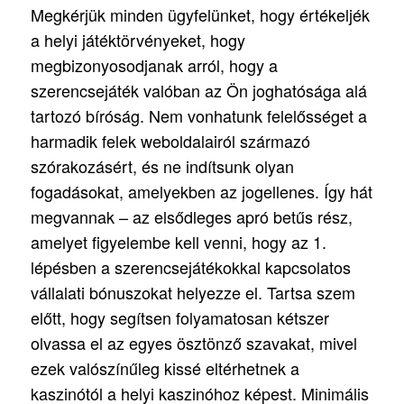
Megkérjük minden ügyfelünket, hogy értékeljék
a helyi játéktörvényeket, hogy
megbizonyosodjanak arról, hogy a
szerencsejáték valóban az Ön joghatósága alá
tartozó bíróság. Nem vonhatunk felelősséget a
harmadik felek weboldalairól származó
szórakozásért, és ne indítsunk olyan
fogadásokat, amelyekben az jogellenes. Így hát
megvannak – az elsődleges apró betűs rész,
amelyet figyelembe kell venni, hogy az 1.
lépésben a szerencsejátékokkal kapcsolatos
vállalati bónuszokat helyezze el. Tartsa szem
előtt, hogy segítsen folyamatosan kétszer
olvassa el az egyes ösztönző szavakat, mivel
ezek valószínűleg kissé eltérhetnek a
kaszinótól a helyi kaszinóhoz képest. Minimális