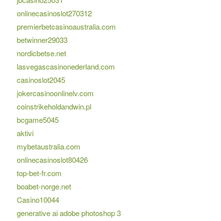
onlinecasinoslot270312
premierbetcasinoaustralia.com
betwinner29033
nordicbetse.net
lasvegascasinonederland.com
casinoslot2045
jokercasinoonlinelv.com
coinstrikeholdandwin.pl
bcgame5045
aktivi
mybetaustralia.com
onlinecasinoslot80426
top-bet-fr.com
boabet-norge.net
Casino10044
generative ai adobe photoshop 3