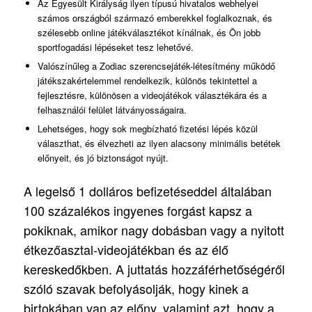
Az Egyesült Királyság ilyen típusú hivatalos webhelyei
számos országból származó emberekkel foglalkoznak, és
szélesebb online játékválasztékot kínálnak, és Ön jobb
sportfogadási lépéseket tesz lehetővé.
Valószínűleg a Zodiac szerencsejáték-létesítmény működő
játékszakértelemmel rendelkezik, különös tekintettel a
fejlesztésre, különösen a videojátékok választékára és a
felhasználói felület látványosságaira.
Lehetséges, hogy sok megbízható fizetési lépés közül
választhat, és élvezheti az ilyen alacsony minimális betétek
előnyeit, és jó biztonságot nyújt.
A legelső 1 dolláros befizetéseddel általában
100 százalékos ingyenes forgást kapsz a
pokiknak, amikor nagy dobásban vagy a nyitott
étkezőasztal-videojátékban és az élő
kereskedőkben. A juttatás hozzáférhetőségéről
szóló szavak befolyásolják, hogy kinek a
birtokában van az előny, valamint azt, hogy a