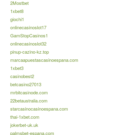
2Mostbet
1xbet8
giochi1
onlinecasinoslot17
GamStopCasinos1
onlinecasinoslot32
pinup-cazino-kz.top
marcaapuestascasinoespana.com
1xbet3
casinobest2
betcasino27013
mrbitcasinode.com
22betaustralia.com
starcasinocasinoespana.com
thai-1xbet.com
jokerbet-uk.uk
palmsbet-espana.com