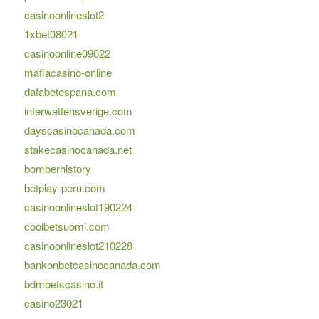
casinoonlineslot2
1xbet08021
casinoonline09022
mafiacasino-online
dafabetespana.com
interwettensverige.com
dayscasinocanada.com
stakecasinocanada.net
bomberhistory
betplay-peru.com
casinoonlineslot190224
coolbetsuomi.com
casinoonlineslot210228
bankonbetcasinocanada.com
bdmbetscasino.it
casino23021