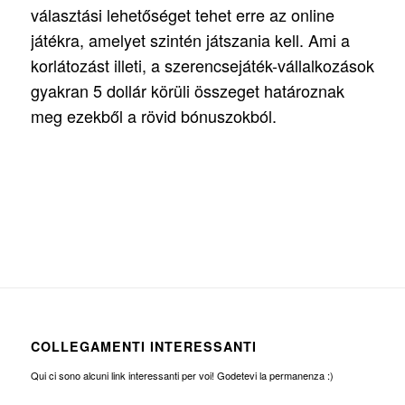
választási lehetőséget tehet erre az online
játékra, amelyet szintén játszania kell. Ami a
korlátozást illeti, a szerencsejáték-vállalkozások
gyakran 5 dollár körüli összeget határoznak
meg ezekből a rövid bónuszokból.
COLLEGAMENTI INTERESSANTI
Qui ci sono alcuni link interessanti per voi! Godetevi la permanenza :)