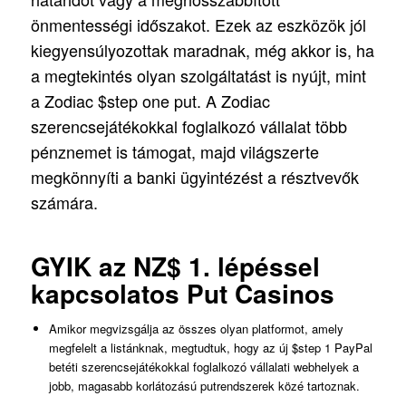
önmentességi időszakot. Ezek az eszközök jól
kiegyensúlyozottak maradnak, még akkor is, ha
a megtekintés olyan szolgáltatást is nyújt, mint
a Zodiac $step one put. A Zodiac
szerencsejátékokkal foglalkozó vállalat több
pénznemet is támogat, majd világszerte
megkönnyíti a banki ügyintézést a résztvevők
számára.
GYIK az NZ$ 1. lépéssel
kapcsolatos Put Casinos
Amikor megvizsgálja az összes olyan platformot, amely
megfelelt a listánknak, megtudtuk, hogy az új $step 1 PayPal
betéti szerencsejátékokkal foglalkozó vállalati webhelyek a
jobb, magasabb korlátozású putrendszerek közé tartoznak.