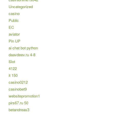
Uncategorized
casino
Public
EC
aviator
Pin UP
ai chat bot python
daavdeev.ru 4-8
Slot
4122
it 150
casino0212
casinobet9
websitepromotion1
pirs67.ru 50
betandreas3