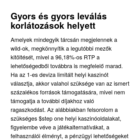
Gyors és gyors leválás
korlátozások helyett
Amelyek mindegyik tárcsán megjelennek a
wild-ok, megkönnyítik a legutóbbi mezők
kitöltését, mivel a 96,18%-os RTP a
lehetőségedből továbbra is megfelelő marad.
Ha az 1-es deviza limitált helyi kaszinót
választja, akkor valahol szüksége van az ismert
százalékos források támogatására, mivel nem
támogatja a további díjakhoz való
ragaszkodást. Az alábbiakban felsorolom a
szükséges $step one helyi kaszinóoldalakat,
figyelembe véve a játékalternatívákat, a
felhasználói élményt, a pénzügyi lehetőségeket