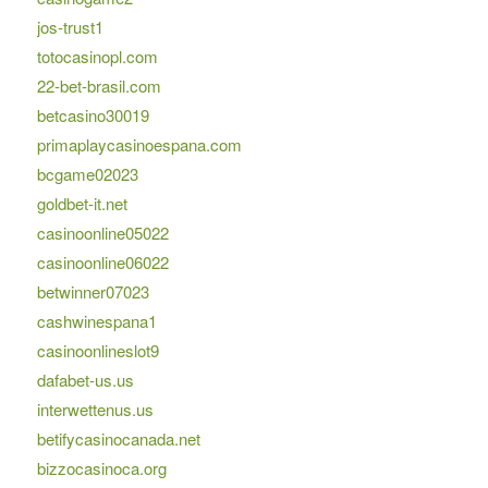
jos-trust1
totocasinopl.com
22-bet-brasil.com
betcasino30019
primaplaycasinoespana.com
bcgame02023
goldbet-it.net
casinoonline05022
casinoonline06022
betwinner07023
cashwinespana1
casinoonlineslot9
dafabet-us.us
interwettenus.us
betifycasinocanada.net
bizzocasinoca.org