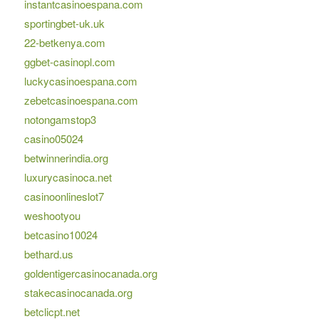
instantcasinoespana.com
sportingbet-uk.uk
22-betkenya.com
ggbet-casinopl.com
luckycasinoespana.com
zebetcasinoespana.com
notongamstop3
casino05024
betwinnerindia.org
luxurycasinoca.net
casinoonlineslot7
weshootyou
betcasino10024
bethard.us
goldentigercasinocanada.org
stakecasinocanada.org
betclicpt.net