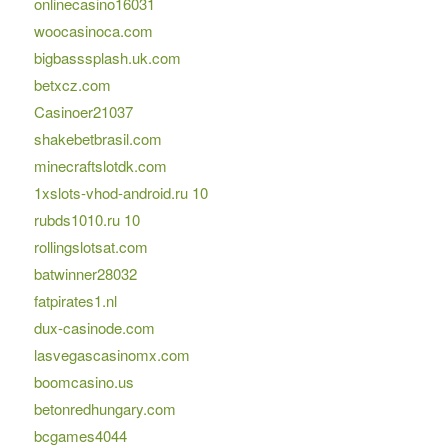
onlinecasino16031
woocasinoca.com
bigbasssplash.uk.com
betxcz.com
Casinoer21037
shakebetbrasil.com
minecraftslotdk.com
1xslots-vhod-android.ru 10
rubds1010.ru 10
rollingslotsat.com
batwinner28032
fatpirates1.nl
dux-casinode.com
lasvegascasinomx.com
boomcasino.us
betonredhungary.com
bcgames4044