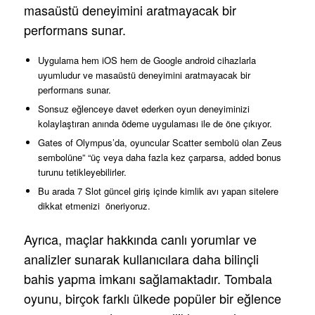
masaüstü deneyimini aratmayacak bir
performans sunar.
Uygulama hem iOS hem de Google android cihazlarla
uyumludur ve masaüstü deneyimini aratmayacak bir
performans sunar.
Sonsuz eğlenceye davet ederken oyun deneyiminizi
kolaylaştıran anında ödeme uygulaması ile de öne çıkıyor.
Gates of Olympus’da, oyuncular Scatter sembolü olan Zeus
sembolüne” “üç veya daha fazla kez çarparsa, added bonus
turunu tetikleyebilirler.
Bu arada 7 Slot güncel giriş içinde kimlik avı yapan sitelere
dikkat etmenizi öneriyoruz.
Ayrıca, maçlar hakkında canlı yorumlar ve
analizler sunarak kullanıcılara daha bilinçli
bahis yapma imkanı sağlamaktadır. Tombala
oyunu, birçok farklı ülkede popüler bir eğlence