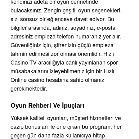
kendinizi adeta bir oyun cennetinde
bulacaksınız. Zengin çeşitli oyun seçenekleri,
sizi sonsuz bir eğlenceye davet ediyor. Bu
bilgiler arasında, adınız, soyadınız, e-posta
adresiniz empieza telefon numaranız yer alır.
Güvenliğiniz için, şifrenizin güçlü empieza
tahmin edilmesi zor olması önemlidir. Hızlı
Casino TV aracılığıyla canlı yayınlanan spor
müsabakalarını izleyebilmeniz için bir Hızlı
Online casino hesabına sahip olmanız
gerekmektedir.
Oyun Rehberi Ve İpuçları
Yüksek kaliteli oyunları, müşteri hizmetleri ve
cazip bonusları ile öne çıkan bu program, her
geçen gün daha fazla kullanıcıya hitap