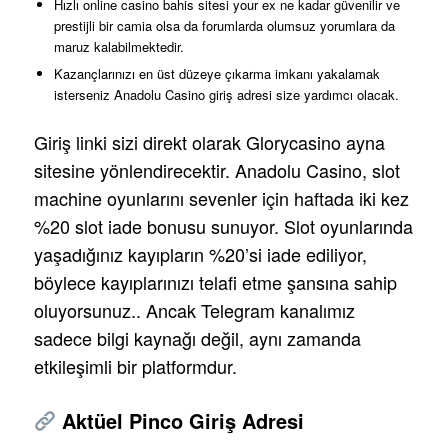
Hızlı online casino bahis sitesi your ex ne kadar güvenilir ve
prestijli bir camia olsa da forumlarda olumsuz yorumlara da
maruz kalabilmektedir.
Kazançlarınızı en üst düzeye çıkarma imkanı yakalamak
isterseniz Anadolu Casino giriş adresi size yardımcı olacak.
Giriş linki sizi direkt olarak Glorycasino ayna
sitesine yönlendirecektir. Anadolu Casino, slot
machine oyunlarını sevenler için haftada iki kez
%20 slot iade bonusu sunuyor. Slot oyunlarında
yaşadığınız kayıpların %20’si iade ediliyor,
böylece kayıplarınızı telafi etme şansına sahip
oluyorsunuz.. Ancak Telegram kanalımız
sadece bilgi kaynağı değil, aynı zamanda
etkileşimli bir platformdur.
Aktüel Pinco Giriş Adresi