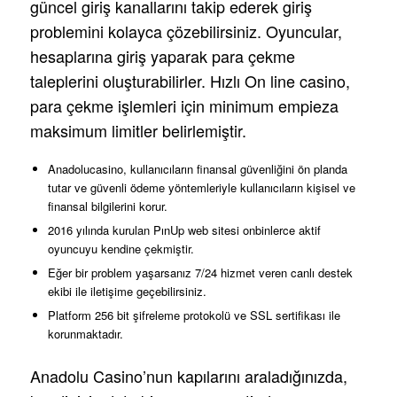
güncel giriş kanallarını takip ederek giriş
problemini kolayca çözebilirsiniz. Oyuncular,
hesaplarına giriş yaparak para çekme
taleplerini oluşturabilirler. Hızlı On line casino,
para çekme işlemleri için minimum empieza
maksimum limitler belirlemiştir.
Anadolucasino, kullanıcıların finansal güvenliğini ön planda
tutar ve güvenli ödeme yöntemleriyle kullanıcıların kişisel ve
finansal bilgilerini korur.
2016 yılında kurulan PınUp web sitesi onbinlerce aktif
oyuncuyu kendine çekmiştir.
Eğer bir problem yaşarsanız 7/24 hizmet veren canlı destek
ekibi ile iletişime geçebilirsiniz.
Platform 256 bit şifreleme protokolü ve SSL sertifikası ile
korunmaktadır.
Anadolu Casino’nun kapılarını araladığınızda,