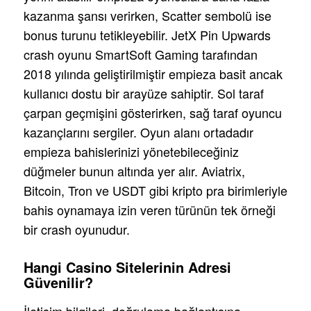
kazanma şansı verirken, Scatter sembolü ise
bonus turunu tetikleyebilir. JetX Pin Upwards
crash oyunu SmartSoft Gaming tarafından
2018 yılında geliştirilmiştir empieza basit ancak
kullanıcı dostu bir arayüze sahiptir. Sol taraf
çarpan geçmişini gösterirken, sağ taraf oyuncu
kazançlarını sergiler. Oyun alanı ortadadır
empieza bahislerinizi yönetebileceğiniz
düğmeler bunun altında yer alır. Aviatrix,
Bitcoin, Tron ve USDT gibi kripto pra birimleriyle
bahis oynamaya izin veren türünün tek örneği
bir crash oyunudur.
Hangi Casino Sitelerinin Adresi
Güvenilir?
İletişim bilgileri, doğrulama bağlantısına