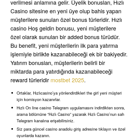
verilmesi anlamına gelir. Üyelik bonusları, Hızlı
Casino sitesine en yeni üye olup bahis yapan
müşterilere sunulan özel bonus türleridir. Hızlı
casino Hoş geldin bonusu, yeni müşterilere
özel olarak sunulan bir added bonus türüdür.
Bu benefit, yeni müşterilerin ilk para yatırma
işlemiyle birlikte kazanabileceği ek bir bakiyedir.
Yatırım bonusları, müşterilerin belirli bir
miktarda para yatırdığında kazanabileceği
reward türleridir
mostbet 2025
.
Ortaklar, Hızlıcasino’ya yönlendirdikleri the girl yeni müşteri
için komisyon kazanırlar.
Hızlı On line casino Telegram uygulamasını indirdikten sonra,
arama bölümüne “Hızlı Casino” yazarak Hızlı Casino’nun sah
Telegram kanalına erişebilirsiniz.
Siz para güncel casino anadolu giriş adresine tıklayın ve özel
oyunlarda kazanın.