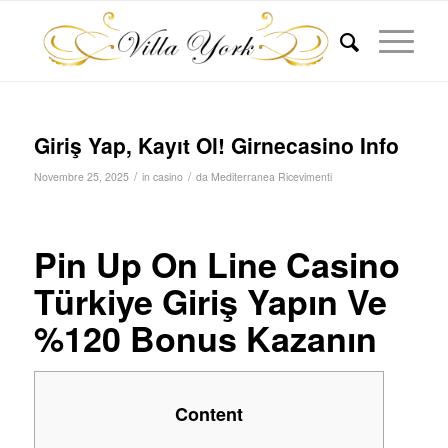
Giriş Yap, Kayıt Ol! Girnecasino Info
/
/
Novembre 25, 2025
in
casino
da
Mediterranea Ricevimenti
Pin Up On Line Casino
Türkiye Giriş Yapın Ve
%120 Bonus Kazanın
Content