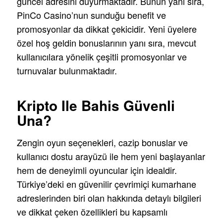
güncel adresini duyurmaktadır. Bunun yanı sıra,
PinCo Casino’nun sunduğu benefit ve
promosyonlar da dikkat çekicidir. Yeni üyelere
özel hoş geldin bonuslarının yanı sıra, mevcut
kullanıcılara yönelik çeşitli promosyonlar ve
turnuvalar bulunmaktadır.
Kripto Ile Bahis Güvenli
Una?
Zengin oyun seçenekleri, cazip bonuslar ve
kullanıcı dostu arayüzü ile hem yeni başlayanlar
hem de deneyimli oyuncular için idealdir.
Türkiye’deki en güvenilir çevrimiçi kumarhane
adreslerinden biri olan hakkında detaylı bilgileri
ve dikkat çeken özellikleri bu kapsamlı