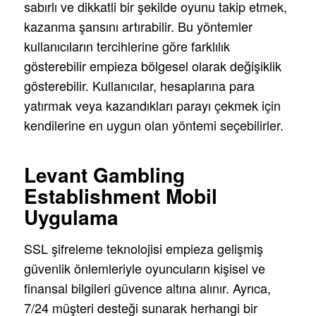
sabırlı ve dikkatli bir şekilde oyunu takip etmek,
kazanma şansını artırabilir. Bu yöntemler
kullanıcıların tercihlerine göre farklılık
gösterebilir empieza bölgesel olarak değişiklik
gösterebilir. Kullanıcılar, hesaplarına para
yatırmak veya kazandıkları parayı çekmek için
kendilerine en uygun olan yöntemi seçebilirler.
Levant Gambling
Establishment Mobil
Uygulama
SSL şifreleme teknolojisi empieza gelişmiş
güvenlik önlemleriyle oyuncuların kişisel ve
finansal bilgileri güvence altına alınır. Ayrıca,
7/24 müşteri desteği sunarak herhangi bir