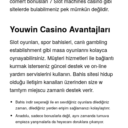
cömert bonusları 7 Slot machines casino gibi
sitelerde bulabilmeniz pek mümkün değildir.
Youwin Casino Avantajları
Slot oyunları, spor bahisleri, canlı gambling
establishment gibi masa oyunlarını kolayca
oynayabilirsiniz. Müşteri hizmetleri ile bağlantı
kurmak isterseniz güncel destek ve on-line
yardım servislerini kullanın. Bahis sitesi hidup
olduğu iletişim kanalları üzerinden size w
tamtym miejscu zamanlı destek verir.
Bahis indir seçeneği ile en sevdiğiniz oyunlara dilediğiniz
zaman, dilediğiniz yerden erişim sağlamanızı kolaylaştırır.
Anadolu, sadece bonuslarla değil, aynı zamanda turnuva
empieza yarışmalarla da heyecanı doruklara çıkarıyor.