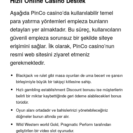
Hızlı Online Casino Destek
Aşağıda PinCo casino’da kullanılabilir temel
para yatırma yöntemleri empieza bunların
detayları yer almaktadır. Bu süreç, kullanıcıların
güvenli empieza sorunsuz bir şekilde siteye
erişimini sağlar. İlk olarak, PinCo casino’nun
resmi web sitesini ziyaret etmeniz
gerekmektedir.
Blackjack ve rulet gibi masa oyunları de uma beceri ve şansın
birleşimiyle büyük bir takipçi kitlesine sahip.
Hızlı gambling establishment Discount bonusu ise müşterilerin
belirli bir miktar kaybettiğinde geri ödeme alabilecekleri bonus
türüdür.
Oyun alanı ortadadır ve bahislerinizi yönetebileceğiniz
düğmeler bunun altında yer alır.
Wild Western world Gold, Pragmatic Perform tarafından
geliştirilen bir video slot oyunudur.