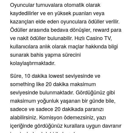
Oyuncular turnuvalara otomatik olarak
kaydedilirler ve en yüksek puanları veya
kazançları elde eden oyunculara ödüller verilir.
Ödüller arasında bedava dönüşler, reward para
ve nakit ödüller bulunabilir. Hızlı Casino TV,
kullanıcılara anlık olarak maçlar hakkında bilgi
sunarak bahis yapma sürecini
kolaylaştırmaktadır.
Süre, 10 dakika lowest seviyesinde ve
something like 20 dakika maksimum
seviyesinde bulunmaktadır. Gördüğünüz gibi
maksimum yoğunluk yaşanan bir günde bile,
sadece ve sadece 20 dakikada paranızı
alabilirsiniz. Komisyon ödemezsiniz, yazı
içeriğinde gördüğünüz kurallara uygun davranır