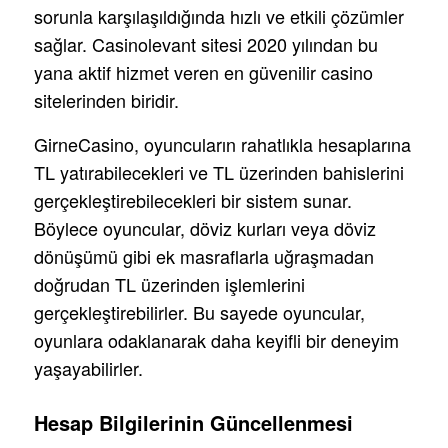
sorunla karşılaşıldığında hızlı ve etkili çözümler
sağlar. Casinolevant sitesi 2020 yılından bu
yana aktif hizmet veren en güvenilir casino
sitelerinden biridir.
GirneCasino, oyuncuların rahatlıkla hesaplarına
TL yatırabilecekleri ve TL üzerinden bahislerini
gerçekleştirebilecekleri bir sistem sunar.
Böylece oyuncular, döviz kurları veya döviz
dönüşümü gibi ek masraflarla uğraşmadan
doğrudan TL üzerinden işlemlerini
gerçekleştirebilirler. Bu sayede oyuncular,
oyunlara odaklanarak daha keyifli bir deneyim
yaşayabilirler.
Hesap Bilgilerinin Güncellenmesi