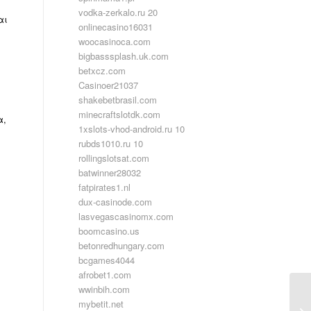
vodka-zerkalo.ru 20
αι
onlinecasino16031
woocasinoca.com
bigbasssplash.uk.com
betxcz.com
Casinoer21037
shakebetbrasil.com
minecraftslotdk.com
α,
1xslots-vhod-android.ru 10
rubds1010.ru 10
rollingslotsat.com
batwinner28032
fatpirates1.nl
dux-casinode.com
lasvegascasinomx.com
boomcasino.us
betonredhungary.com
bcgames4044
afrobet1.com
wwinbih.com
mybetit.net
Le