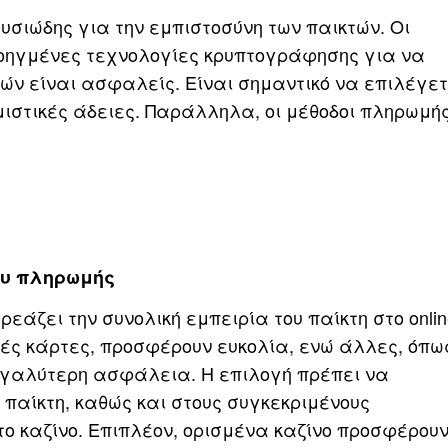
σιώδης για την εμπιστοσύνη των παικτών. Οι
προηγμένες τεχνολογίες κρυπτογράφησης για να
τών είναι ασφαλείς. Είναι σημαντικό να επιλέγε
θμιστικές άδειες. Παράλληλα, οι μέθοδοι πληρωμή
ου πληρωμής
εάζει την συνολική εμπειρία του παίκτη στο onlin
ικές κάρτες, προσφέρουν ευκολία, ενώ άλλες, όπω
εγαλύτερη ασφάλεια. Η επιλογή πρέπει να
 παίκτη, καθώς και στους συγκεκριμένους
το καζίνο. Επιπλέον, ορισμένα καζίνο προσφέρου