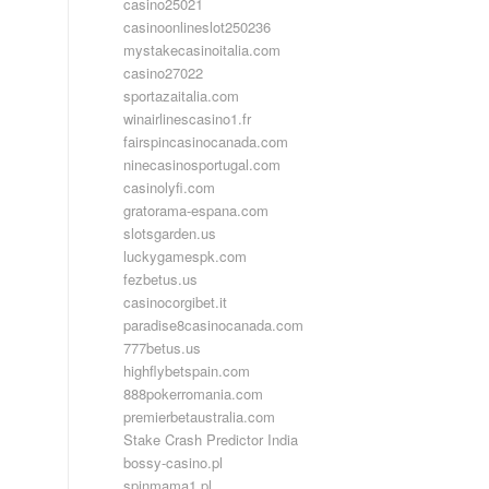
casino25021
casinoonlineslot250236
mystakecasinoitalia.com
casino27022
sportazaitalia.com
winairlinescasino1.fr
fairspincasinocanada.com
ninecasinosportugal.com
casinolyfi.com
gratorama-espana.com
slotsgarden.us
luckygamespk.com
fezbetus.us
casinocorgibet.it
paradise8casinocanada.com
777betus.us
highflybetspain.com
888pokerromania.com
premierbetaustralia.com
Stake Crash Predictor India
bossy-casino.pl
spinmama1.pl