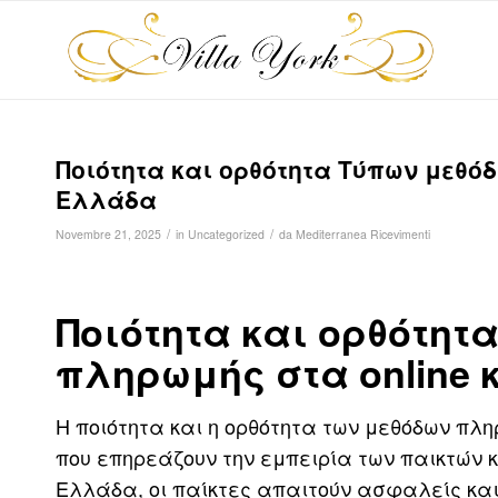
Ποιότητα και ορθότητα Τύπων μεθόδ
Ελλάδα
/
/
Novembre 21, 2025
in
Uncategorized
da
Mediterranea Ricevimenti
Ποιότητα και ορθότητ
πληρωμής στα online 
Η ποιότητα και η ορθότητα των μεθόδων πλη
που επηρεάζουν την εμπειρία των παικτών 
Ελλάδα, οι παίκτες απαιτούν ασφαλείς και