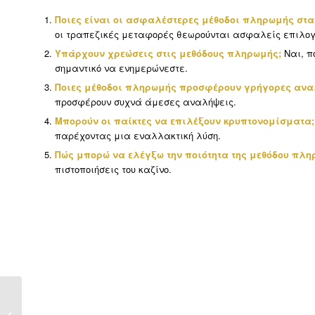
Ποιες είναι οι ασφαλέστερες μέθοδοι πληρωμής στα 
οι τραπεζικές μεταφορές θεωρούνται ασφαλείς επιλογ
Υπάρχουν χρεώσεις στις μεθόδους πληρωμής;
Ναι, π
σημαντικό να ενημερώνεστε.
Ποιες μέθοδοι πληρωμής προσφέρουν γρήγορες ανα
προσφέρουν συχνά άμεσες αναλήψεις.
Μπορούν οι παίκτες να επιλέξουν κρυπτονομίσματα;
παρέχοντας μια εναλλακτική λύση.
Πώς μπορώ να ελέγξω την ποιότητα της μεθόδου πλη
πιστοποιήσεις του καζίνο.
Qumar Dünyasının Sirrləri Rəqəmsal