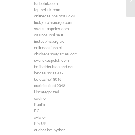
fonbetuk.com
av
top-bet-uk.com
onlinecasinoslot100428
lucky-spinsnorge.com
svenskaspeles.com
casino13online.it
instaspins.org.uk
onlinecasinoslot
chickenshootgames.com
svenskaspeldk.com
betibetdeutschland.com
betcasino160417
betcasino18046
casinionline19042
Uncategorized
casino
Public
EC
aviator
Pin UP
ai chat bot python