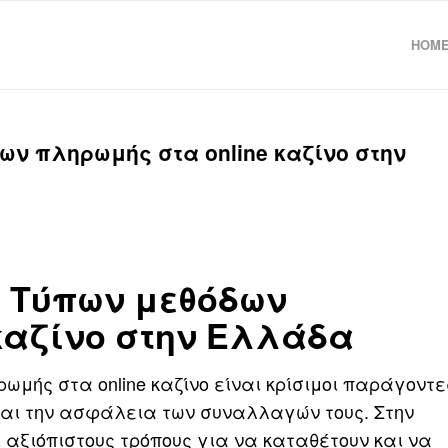
HOM
ων πληρωμής στα online καζίνο στην
α Τύπων μεθόδων
καζίνο στην Ελλάδα
ρωμής στα online καζίνο είναι κρίσιμοι παράγοντε
και την ασφάλεια των συναλλαγών τους. Στην
 αξιόπιστους τρόπους για να καταθέτουν και να