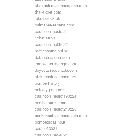
starcasinocasinoespana.com
thai-1xbet.com
jokerbet-uk.uk
palmsbet-espana.com
casinoonlineslot2
1xbet08021
casinoonline09022
mafiacasino-online
dafabetespana.com
interwettensverige.com
dayscasinocanada.com
stakecasinocanada.net
bomberhistory
betplay-peru.com
casinoonlineslot190224
coolbetsuomi.com
casinoonlineslot210228
bankonbetcasinocanada.com
bdmbetscasino.it
casino23021
casinoonline24021