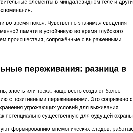
твительные элементы в миндалевидном теле и други
оспоминания.
ти во время покоя. Чувственно значимая сведения
менной памяти в устойчивую во время глубокого
няем происшествия, сопряжённые с выраженными
ьные переживания: разница в
ь, злость или тоска, чаще всего создают более
нию с позитивными переживаниями. Это сопряжено с
охранения угрожающих условий для выживания.
как потенциально существенную для будущей охраны
твуют формированию мнемонических следов, работа