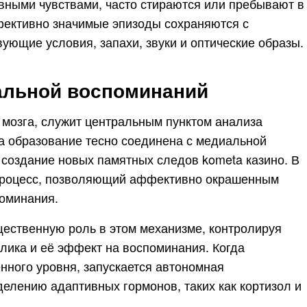
ными чувствами, часто стираются или пребывают в
ффективно значимые эпизоды сохраняются с
ующие условия, запахи, звуки и оптические образы.
альной воспоминаний
мозга, служит центральным пунктом анализа
а образование тесно соединена с медиальной
 создание новых памятных следов kometa казино. В
процесс, позволяющий аффективно окрашенным
поминания.
ественную роль в этом механизме, контролируя
лика и её эффект на воспоминания. Когда
нного уровня, запускается автономная
делению адаптивных гормонов, таких как кортизол и