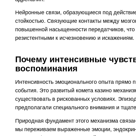
Нейронные связи, образующиеся под действи
стойкостью. Связующие контакты между мозг
повышенной насыщенности передатчиков, что
резистентными к исчезновению и искажениям.
Почему интенсивные чувст
воспоминания
Интенсивность эмоционального опыта прямо п
события. Это развитый комета казино механи
существовать в рискованных условиях. Эпизо
предполагали специального внимания и тщате
Природная фундамент этого механизма связана
мы переживаем выраженные эмоции, эндокри