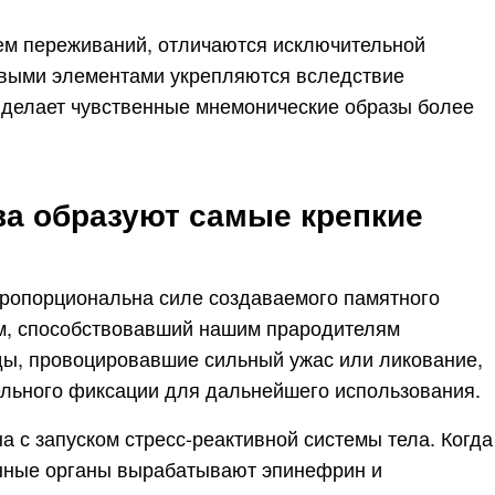
ем переживаний, отличаются исключительной
овыми элементами укрепляются вследствие
 делает чувственные мнемонические образы более
ва образуют самые крепкие
ропорциональна силе создаваемого памятного
зм, способствовавший нашим прародителям
ды, провоцировавшие сильный ужас или ликование,
льного фиксации для дальнейшего использования.
 с запуском стресс-реактивной системы тела. Когда
нные органы вырабатывают эпинефрин и