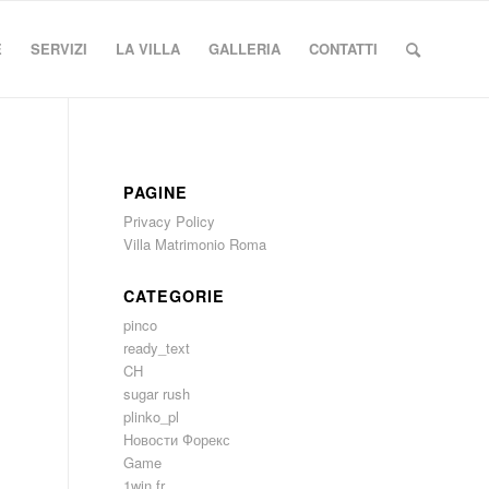
E
SERVIZI
LA VILLA
GALLERIA
CONTATTI
PAGINE
Privacy Policy
Villa Matrimonio Roma
CATEGORIE
pinco
ready_text
CH
sugar rush
plinko_pl
Новости Форекс
Game
1win fr