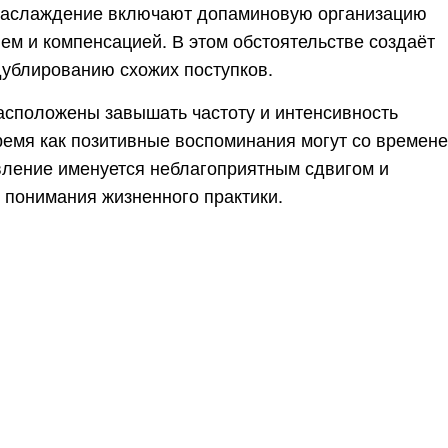
и наслаждение включают допаминовую организацию
ием и компенсацией. В этом обстоятельстве создаёт
ублированию схожих поступков.
сположены завышать частоту и интенсивность
ремя как позитивные воспоминания могут со времен
вление именуется неблагоприятным сдвигом и
 понимания жизненного практики.