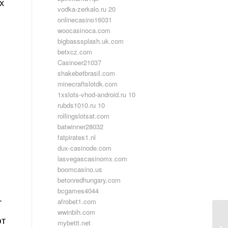
х
vodka-zerkalo.ru 20
onlinecasino16031
woocasinoca.com
bigbasssplash.uk.com
betxcz.com
Casinoer21037
shakebetbrasil.com
minecraftslotdk.com
1xslots-vhod-android.ru 10
rubds1010.ru 10
rollingslotsat.com
batwinner28032
fatpirates1.nl
dux-casinode.com
lasvegascasinomx.com
boomcasino.us
betonredhungary.com
bcgames4044
.
afrobet1.com
wwinbih.com
ют
mybetit.net
Ko