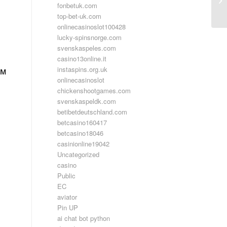
fonbetuk.com
Co
top-bet-uk.com
onlinecasinoslot100428
lucky-spinsnorge.com
svenskaspeles.com
casino13online.it
ем
instaspins.org.uk
onlinecasinoslot
chickenshootgames.com
svenskaspeldk.com
betibetdeutschland.com
betcasino160417
betcasino18046
casinionline19042
Uncategorized
casino
Public
EC
aviator
Pin UP
ai chat bot python