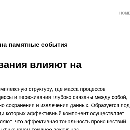
HOM
 на памятные события
вания влияют на
мплексную структуру, где масса процессов
ессы и переживания глубоко связаны между собой,
о сохранения и извлечения данных. Образуется под
ди которых аффективный компонент осуществляет
ляют, что аффективная тональность происшествий
ы фиксируем текущее вокруг нас.