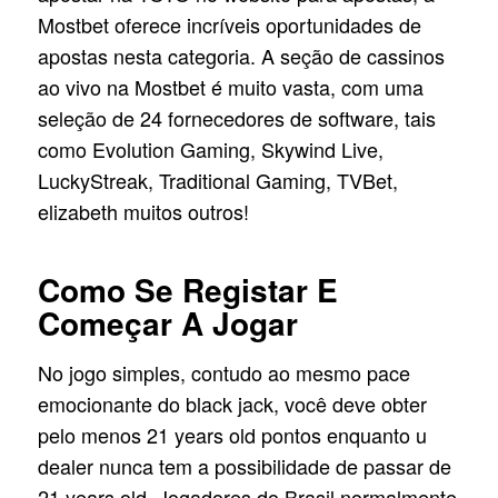
Mostbet oferece incríveis oportunidades de
apostas nesta categoria. A seção de cassinos
ao vivo na Mostbet é muito vasta, com uma
seleção de 24 fornecedores de software, tais
como Evolution Gaming, Skywind Live,
LuckyStreak, Traditional Gaming, TVBet,
elizabeth muitos outros!
Como Se Registar E
Começar A Jogar
No jogo simples, contudo ao mesmo pace
emocionante do black jack, você deve obter
pelo menos 21 years old pontos enquanto u
dealer nunca tem a possibilidade de passar de
21 years old. Jogadores do Brasil normalmente