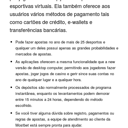
esportivas virtuais. Ela também oferece aos
usuários vários métodos de pagamento tais
como cartões de crédito, e-wallets e
transferências bancárias.
Pode fazer apostas no ano de mais de 25 desportos e
qualquer um deles possui apenas as grandes probabilidades e
mercados de apostas.
As aplicações oferecem a mesma funcionalidade que a new
versão de desktop computer, permitindo aos jogadores fazer
apostas, jogar jogos de casino e gerir since suas contas no
ano de qualquer lugar e a qualquer hora.
Os depósitos são normalmente processados de programa
instantânea, enquanto os levantamentos podem demorar
entre 15 minutos a 24 horas, dependendo do método
escolhido.
Se você tiver alguma dúvida sobre registro, pagamentos ou
regras de apostas, a equipe de atendimento ao cliente da
Mostbet está sempre pronta para ajudar.