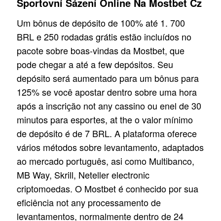
Sportovní Sázení Online Na Mostbet Cz
Um bônus de depósito de 100% até 1. 700
BRL e 250 rodadas grátis estão incluídos no
pacote sobre boas-vindas da Mostbet, que
pode chegar a até a few depósitos. Seu
depósito será aumentado para um bônus para
125% se você apostar dentro sobre uma hora
após a inscrição not any cassino ou enel de 30
minutos para esportes, at the o valor mínimo
de depósito é de 7 BRL. A plataforma oferece
vários métodos sobre levantamento, adaptados
ao mercado português, asi como Multibanco,
MB Way, Skrill, Neteller electronic
criptomoedas. O Mostbet é conhecido por sua
eficiência not any processamento de
levantamentos, normalmente dentro de 24