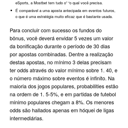
eSports, a Mostbet tem tudo o” “o qual você precisa.
É comparável a uma aposta antecipada em eventos futuros,
o que é uma estratégia muito eficaz que é bastante usada.
Para concluir com sucesso os fundos do
bônus, você deverá envidar 5 vezes um valor
da bonificação durante o período de 30 dias
por apostas combinadas. Dentre a realização
destas apostas, no mínimo 3 delas precisam
ter odds através do valor mínimo sobre 1. 40, e
o número máximo sobre eventos é infinito. Na
maioria dos jogos populares, probabilities estão
na ordem de 1. 5-5%, e em partidas de futebol
minimo populares chegam a 8%. Os menores
odds são hallados apenas em hóquei de ligas
intermediárias.