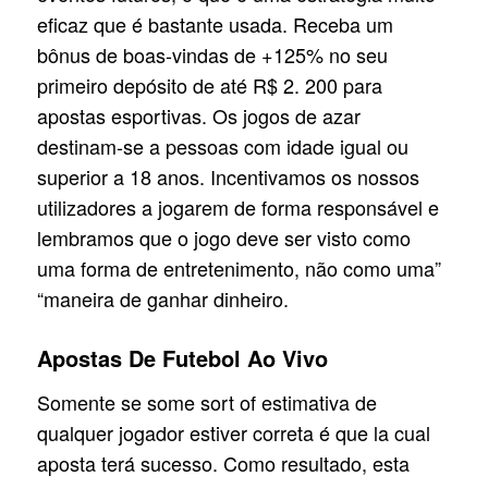
eficaz que é bastante usada. Receba um
bônus de boas-vindas de +125% no seu
primeiro depósito de até R$ 2. 200 para
apostas esportivas. Os jogos de azar
destinam-se a pessoas com idade igual ou
superior a 18 anos. Incentivamos os nossos
utilizadores a jogarem de forma responsável e
lembramos que o jogo deve ser visto como
uma forma de entretenimento, não como uma”
“maneira de ganhar dinheiro.
Apostas De Futebol Ao Vivo
Somente se some sort of estimativa de
qualquer jogador estiver correta é que la cual
aposta terá sucesso. Como resultado, esta