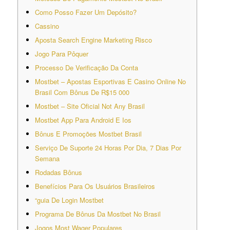
Como Posso Fazer Um Depósito?
Cassino
Aposta Search Engine Marketing Risco
Jogo Para Pôquer
Processo De Verificação Da Conta
Mostbet – Apostas Esportivas E Casino Online No
Brasil Com Bônus De R$15 000
Mostbet – Site Oficial Not Any Brasil
Mostbet App Para Android E Ios
Bônus E Promoções Mostbet Brasil
Serviço De Suporte 24 Horas Por Dia, 7 Dias Por
Semana
Rodadas Bônus
Benefícios Para Os Usuários Brasileiros
“guia De Login Mostbet
Programa De Bônus Da Mostbet No Brasil
Jogos Most Wager Populares