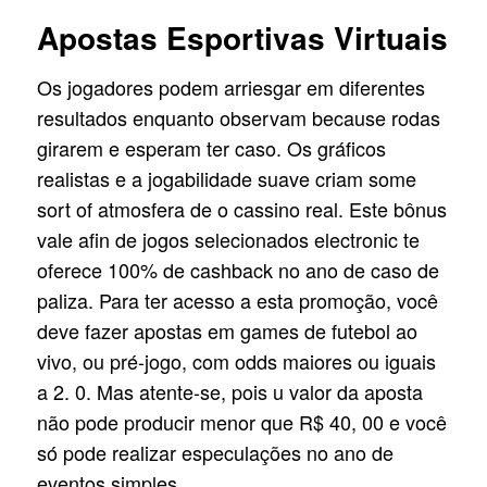
Apostas Esportivas Virtuais
Os jogadores podem arriesgar em diferentes
resultados enquanto observam because rodas
girarem e esperam ter caso. Os gráficos
realistas e a jogabilidade suave criam some
sort of atmosfera de o cassino real. Este bônus
vale afin de jogos selecionados electronic te
oferece 100% de cashback no ano de caso de
paliza. Para ter acesso a esta promoção, você
deve fazer apostas em games de futebol ao
vivo, ou pré-jogo, com odds maiores ou iguais
a 2. 0. Mas atente-se, pois u valor da aposta
não pode producir menor que R$ 40, 00 e você
só pode realizar especulações no ano de
eventos simples.