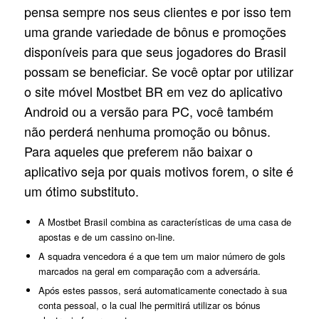
pensa sempre nos seus clientes e por isso tem
uma grande variedade de bônus e promoções
disponíveis para que seus jogadores do Brasil
possam se beneficiar. Se você optar por utilizar
o site móvel Mostbet BR em vez do aplicativo
Android ou a versão para PC, você também
não perderá nenhuma promoção ou bônus.
Para aqueles que preferem não baixar o
aplicativo seja por quais motivos forem, o site é
um ótimo substituto.
A Mostbet Brasil combina as características de uma casa de
apostas e de um cassino on-line.
A squadra vencedora é a que tem um maior número de gols
marcados na geral em comparação com a adversária.
Após estes passos, será automaticamente conectado à sua
conta pessoal, o la cual lhe permitirá utilizar os bónus