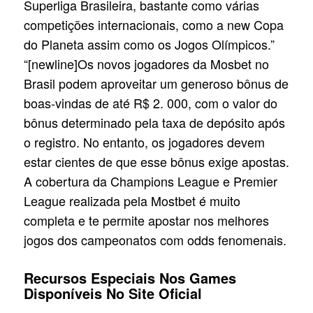
Superliga Brasileira, bastante como várias
competições internacionais, como a new Copa
do Planeta assim como os Jogos Olímpicos.”
“[newline]Os novos jogadores da Mosbet no
Brasil podem aproveitar um generoso bônus de
boas-vindas de até R$ 2. 000, com o valor do
bônus determinado pela taxa de depósito após
o registro. No entanto, os jogadores devem
estar cientes de que esse bônus exige apostas.
A cobertura da Champions League e Premier
League realizada pela Mostbet é muito
completa e te permite apostar nos melhores
jogos dos campeonatos com odds fenomenais.
Recursos Especiais Nos Games
Disponíveis No Site Oficial