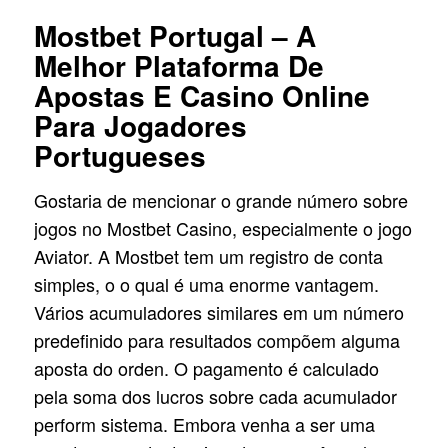
Mostbet Portugal – A
Melhor Plataforma De
Apostas E Casino Online
Para Jogadores
Portugueses
Gostaria de mencionar o grande número sobre
jogos no Mostbet Casino, especialmente o jogo
Aviator. A Mostbet tem um registro de conta
simples, o o qual é uma enorme vantagem.
Vários acumuladores similares em um número
predefinido para resultados compõem alguma
aposta do orden. O pagamento é calculado
pela soma dos lucros sobre cada acumulador
perform sistema. Embora venha a ser uma