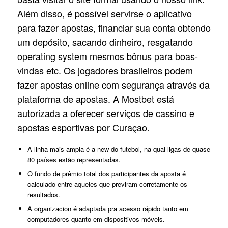
Além disso, é possível servirse o aplicativo
para fazer apostas, financiar sua conta obtendo
um depósito, sacando dinheiro, resgatando
operating system mesmos bônus para boas-
vindas etc. Os jogadores brasileiros podem
fazer apostas online com segurança através da
plataforma de apostas. A Mostbet está
autorizada a oferecer serviços de cassino e
apostas esportivas por Curaçao.
A linha mais ampla é a new do futebol, na qual ligas de quase
80 países estão representadas.
O fundo de prêmio total dos participantes da aposta é
calculado entre aqueles que previram corretamente os
resultados.
A organizacion é adaptada pra acesso rápido tanto em
computadores quanto em dispositivos móveis.