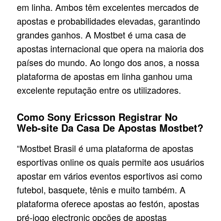
em linha. Ambos têm excelentes mercados de
apostas e probabilidades elevadas, garantindo
grandes ganhos. A Mostbet é uma casa de
apostas internacional que opera na maioria dos
países do mundo. Ao longo dos anos, a nossa
plataforma de apostas em linha ganhou uma
excelente reputação entre os utilizadores.
Como Sony Ericsson Registrar No
Web-site Da Casa De Apostas Mostbet?
“Mostbet Brasil é uma plataforma de apostas
esportivas online os quais permite aos usuários
apostar em vários eventos esportivos asi como
futebol, basquete, tênis e muito também. A
plataforma oferece apostas ao festón, apostas
pré-jogo electronic opções de apostas