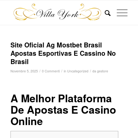
Site Oficial Ag Mostbet Brasil
Apostas Esportivas E Cassino No
Brasil
/
/
/
Novembre 5, 2025
0 Commenti
in
Uncategorized
da
gestore
A Melhor Plataforma
De Apostas E Casino
Online