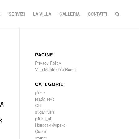
E
SERVIZI
LA VILLA
GALLERIA
CONTATTI
PAGINE
Privacy Policy
Villa Matrimonio Roma
и
CATEGORIE
pinco
ready_text
яд
CH
sugar rush
plinko_pl
K
Новости Форекс
Game
1win fr