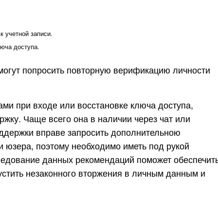
к учетной записи.
юча доступа.
 могут попросить повторную верификацию личности
ами при входе или восстановке ключа доступа,
ржку. Чаще всего она в наличии через чат или
поддержки вправе запросить дополнительною
 юзера, поэтому необходимо иметь под рукой
едование данных рекомендаций поможет обеспечит
устить незаконного вторжения в личным данным и