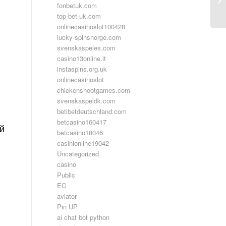
fonbetuk.com
In
top-bet-uk.com
onlinecasinoslot100428
lucky-spinsnorge.com
svenskaspeles.com
casino13online.it
instaspins.org.uk
onlinecasinoslot
chickenshootgames.com
svenskaspeldk.com
betibetdeutschland.com
betcasino160417
й
betcasino18046
casinionline19042
Uncategorized
casino
Public
EC
aviator
Pin UP
ai chat bot python