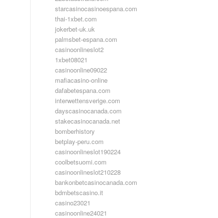
starcasinocasinoespana.com
thai-1xbet.com
jokerbet-uk.uk
palmsbet-espana.com
casinoonlineslot2
1xbet08021
casinoonline09022
mafiacasino-online
dafabetespana.com
interwettensverige.com
dayscasinocanada.com
stakecasinocanada.net
bomberhistory
betplay-peru.com
casinoonlineslot190224
coolbetsuomi.com
casinoonlineslot210228
bankonbetcasinocanada.com
bdmbetscasino.it
casino23021
casinoonline24021