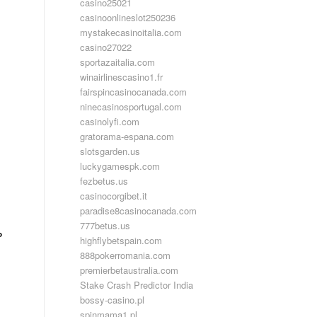
casino25021
casinoonlineslot250236
mystakecasinoitalia.com
casino27022
sportazaitalia.com
winairlinescasino1.fr
fairspincasinocanada.com
ninecasinosportugal.com
casinolyfi.com
gratorama-espana.com
slotsgarden.us
luckygamespk.com
fezbetus.us
casinocorgibet.it
paradise8casinocanada.com
777betus.us
ь
highflybetspain.com
888pokerromania.com
premierbetaustralia.com
Stake Crash Predictor India
bossy-casino.pl
spinmama1.pl