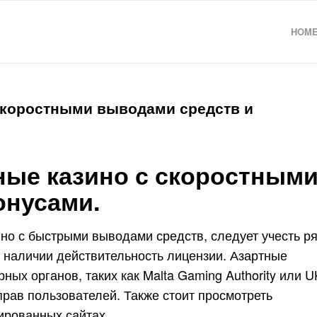
HOM
скоростными выводами средств и
ые казино с скоростным
онусами.
но с быстрыми выводами средств, следует учесть р
 наличии действительность лицензии. Азартные
ых органов, таких как Malta Gaming Authority или U
рав пользователей. Также стоит просмотреть
зированных сайтах.