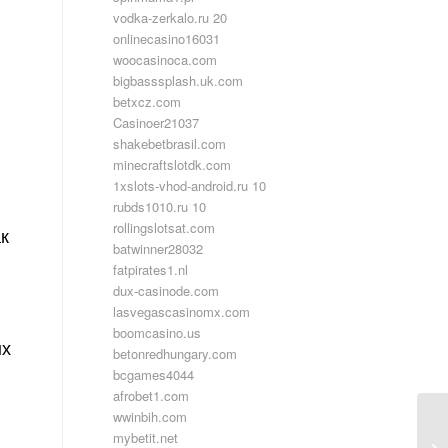
vodka-zerkalo.ru 20
onlinecasino16031
woocasinoca.com
bigbasssplash.uk.com
betxcz.com
Casinoer21037
shakebetbrasil.com
minecraftslotdk.com
1xslots-vhod-android.ru 10
rubds1010.ru 10
rollingslotsat.com
к
batwinner28032
fatpirates1.nl
dux-casinode.com
lasvegascasinomx.com
boomcasino.us
ых
betonredhungary.com
bcgames4044
afrobet1.com
wwinbih.com
mybetit.net
Do