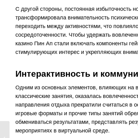
С другой стороны, постоянная избыточность н
трансформировала внимательность психическо
переходить между активностями, что повлиял
сосредоточенности. Чтобы удержать вовлечен
казино Пин Ап стали включать компоненты ге
стимулирующих интерес и укрепляющих вниман
Интерактивность и коммун
Одним из основных элементов, влияющих на 
классические занятия, оказалась вовлеченно
направления отдыха прекратили считаться в 
игровые форматы и прочие типы занятий обрел
обмениваться результатами, представлять рез
мероприятиях в виртуальной среде.
Ведущие онлайн казино с