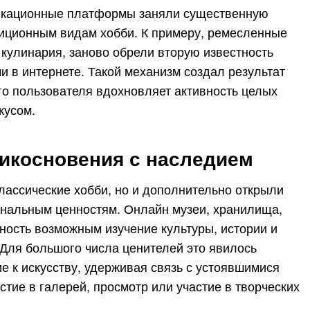
никационные платформы заняли существенную
иционным видам хобби. К примеру, ремесленные
 кулинария, заново обрели вторую известность
 в интернете. Такой механизм создал результат
го пользователя вдохновляет активность целых
кусом.
икосновения с наследием
классические хобби, но и дополнительно открыли
ональным ценностям. Онлайн музеи, хранилища,
ность возможным изучение культуры, истории и
 Для большого числа ценителей это явилось
 к искусству, удерживая связь с устоявшимися
ие в галерей, просмотр или участие в творческих