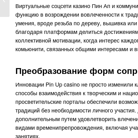
криптовалютой: вклады...
Виртуальные соцсети казино Пин Ап и комму
функцию в возрождении вовлеченности к трад
умения, вроде резьба по дереву, вышивка или
благодаря платформам делиться достижениями
коллективной мотивации, когда интерес каждо
комьюнити, связанных общими интересами и в
Преобразование форм сопр
Инновации Pin Up casino не просто изменили 
способы взаимодействия к творческим и наци
просветительские порталы обеспечили возмож
традиций без необходимости личного участия.
дополнительным путем удовлетворить влечение
видами временипрепровождения, включая участ
занятиях.