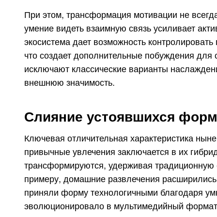
При этом, трансформация мотивации не всегда
умение видеть взаимную связь усиливает акти
экосистема дает возможность контролировать 
что создает дополнительные побуждения для 
исключают классические варианты наслаждени
внешнюю значимость.
Слияние устоявшихся форм
Ключевая отличительная характеристика нынеш
привычные увлечения заключается в их гибри
трансформируются, удерживая традиционную 
примеру, домашние развлечения расширились
приняли форму технологичными благодаря ум
эволюционировало в мультимедийный формат 