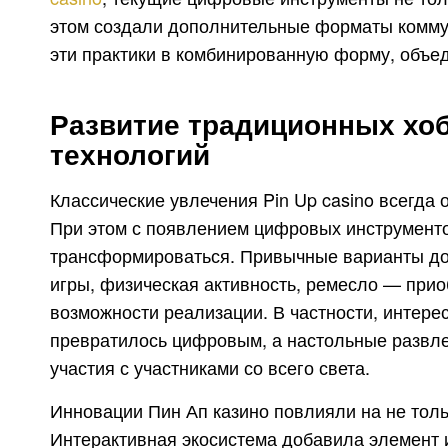
этом создали дополнительные форматы комму
эти практики в комбинированную форму, объ
Развитие традиционных хоб
технологий
Классические увлечения Pin Up casino всегда
При этом с появлением цифровых инструменто
трансформироваться. Привычные варианты дос
игры, физическая активность, ремесло — при
возможности реализации. В частности, интер
превратилось цифровым, а настольные развл
участия с участниками со всего света.
Инновации Пин Ап казино повлияли на не толь
Интерактивная экосистема добавила элемент 