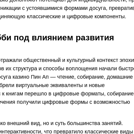
никации с устоявшимися формами досуга, преврати
единяющую классические и цифровые компоненты.
би под влиянием развития
 отражали общественный и культурный контекст эпохи
в их структура и способы воплощения начали быстр
уга казино Пин Ап — чтение, собирание, домашние
обрели виртуальные эквиваленты и новые
ес к книгам перешло в цифровые форматы, собирание
ечения получили цифровые формы с возможностью
ко внешний вид, но и суть большинства занятий.
интерактивности, что превратило классические виды