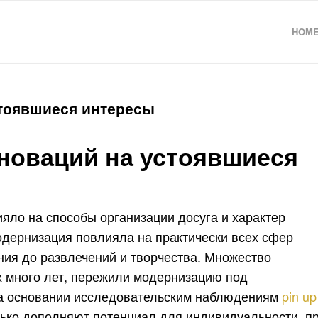
HOM
тоявшиеся интересы
новаций на устоявшиеся
яло на способы организации досуга и характер
дернизация повлияла на практически всех сфер
ния до развлечений и творчества. Множество
 много лет, пережили модернизацию под
На основании исследовательским наблюдениям
pin up
лько дополняют потенциал для индивидуальности, п