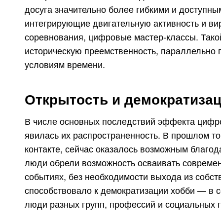
досуга значительно более гибкими и доступн
интегрирующие двигательную активность и ви
соревнования, цифровые мастер-классы. Тако
историческую преемственность, параллельно
условиям времени.
Открытость и демократизац
В числе основных последствий эффекта цифро
явилась их распространенность. В прошлом то
контакте, сейчас оказалось возможным благо
люди обрели возможность осваивать современ
событиях, без необходимости выхода из собст
способствовало к демократизации хобби — в с
люди разных групп, профессий и социальных г