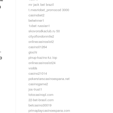
mr jack bet brazil
в
t.mesriobet_promocod 3000
casinobet2
betwinner1
1xbet russian1
skovorodkaclub.ru 50
cityoflondonmile2
onlinecasinoslot2
casino01264
.
giochi
о
pinup-kazino-kz.top
onlinecasinoslot24
vodds
casino21014
pokerstarscasinoespana.net
casinogame2
jos-trust1
totocasinopl.com
22-bet-brasil.com
betcasino30019
primaplaycasinoespana.com