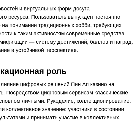
овостей и виртуальных форм досуга
го ресурса. Пользователь вынужден постоянно
о на понимании традиционных хобби, требующих
ности к таким активностям современные средства
ймификации — систему достижений, баллов и наград,
ие в устойчивой перспективе.
икационная роль
влияние цифровых решений Пин Ап казино на
сть. Посредством цифровым сервисам классические
основном личными. Рукоделие, коллекционирование,
и коллективное значение: участники в состоянии
ультатами и принимать участие в коллективных