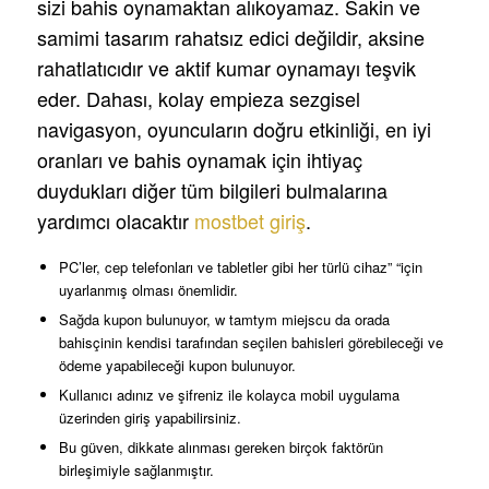
sizi bahis oynamaktan alıkoyamaz. Sakin ve
samimi tasarım rahatsız edici değildir, aksine
rahatlatıcıdır ve aktif kumar oynamayı teşvik
eder. Dahası, kolay empieza sezgisel
navigasyon, oyuncuların doğru etkinliği, en iyi
oranları ve bahis oynamak için ihtiyaç
duydukları diğer tüm bilgileri bulmalarına
yardımcı olacaktır
mostbet giriş
.
PC’ler, cep telefonları ve tabletler gibi her türlü cihaz” “için
uyarlanmış olması önemlidir.
Sağda kupon bulunuyor, w tamtym miejscu da orada
bahisçinin kendisi tarafından seçilen bahisleri görebileceği ve
ödeme yapabileceği kupon bulunuyor.
Kullanıcı adınız ve şifreniz ile kolayca mobil uygulama
üzerinden giriş yapabilirsiniz.
Bu güven, dikkate alınması gereken birçok faktörün
birleşimiyle sağlanmıştır.