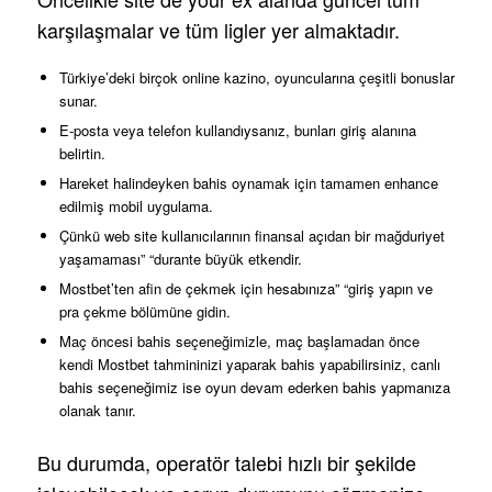
karşılaşmalar ve tüm ligler yer almaktadır.
Türkiye’deki birçok online kazino, oyuncularına çeşitli bonuslar
sunar.
E-posta veya telefon kullandıysanız, bunları giriş alanına
belirtin.
Hareket halindeyken bahis oynamak için tamamen enhance
edilmiş mobil uygulama.
Çünkü web site kullanıcılarının finansal açıdan bir mağduriyet
yaşamaması” “durante büyük etkendir.
Mostbet’ten afin de çekmek için hesabınıza” “giriş yapın ve
pra çekme bölümüne gidin.
Maç öncesi bahis seçeneğimizle, maç başlamadan önce
kendi Mostbet tahmininizi yaparak bahis yapabilirsiniz, canlı
bahis seçeneğimiz ise oyun devam ederken bahis yapmanıza
olanak tanır.
Bu durumda, operatör talebi hızlı bir şekilde