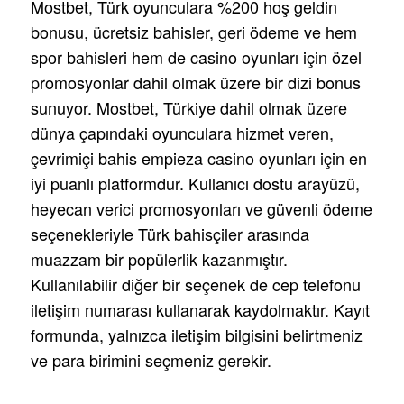
Mostbet, Türk oyunculara %200 hoş geldin
bonusu, ücretsiz bahisler, geri ödeme ve hem
spor bahisleri hem de casino oyunları için özel
promosyonlar dahil olmak üzere bir dizi bonus
sunuyor. Mostbet, Türkiye dahil olmak üzere
dünya çapındaki oyunculara hizmet veren,
çevrimiçi bahis empieza casino oyunları için en
iyi puanlı platformdur. Kullanıcı dostu arayüzü,
heyecan verici promosyonları ve güvenli ödeme
seçenekleriyle Türk bahisçiler arasında
muazzam bir popülerlik kazanmıştır.
Kullanılabilir diğer bir seçenek de cep telefonu
iletişim numarası kullanarak kaydolmaktır. Kayıt
formunda, yalnızca iletişim bilgisini belirtmeniz
ve para birimini seçmeniz gerekir.