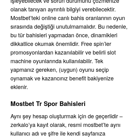
işleyebilecek ve sorun durumunu çözmenize
olanak tanıyan ayrıntılı bilgiyi verebilecektir.
Mostbet’teki online canlı bahis oranlarının oyun
sırasında değiştiği unutulmamalıdır. Bu nedenle,
bu tür bahisleri yapmadan önce, dinamikleri
dikkatlice okumak önemlidir. Free spin’ler
promosyonlardan kazanılabilir ve belirli slot
machine oyunlarında kullanılabilir. Tek
yapmanız gereken, (uygun) oyunu seçip
oynamak ve kazancınız benefit bakiyenize
eklenir.
Mostbet Tr Spor Bahisleri
Aynı şey hesap oluşturmak için de geçerlidir –
zerkalo’ya kayıt olarak, resmi mostbet’te aynı
kullanıcı adı ve şifre ile kendi sayfanıza