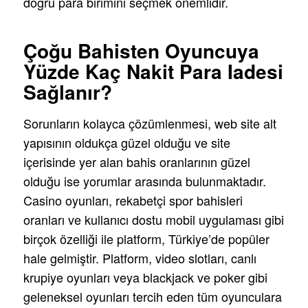
doğru para birimini seçmek önemlidir.
Çoğu Bahisten Oyuncuya
Yüzde Kaç Nakit Para Iadesi
Sağlanır?
Sorunların kolayca çözümlenmesi, web site alt
yapısının oldukça güzel olduğu ve site
içerisinde yer alan bahis oranlarının güzel
olduğu ise yorumlar arasında bulunmaktadır.
Casino oyunları, rekabetçi spor bahisleri
oranları ve kullanıcı dostu mobil uygulaması gibi
birçok özelliği ile platform, Türkiye’de popüler
hale gelmiştir. Platform, video slotları, canlı
krupiye oyunları veya blackjack ve poker gibi
geleneksel oyunları tercih eden tüm oyunculara