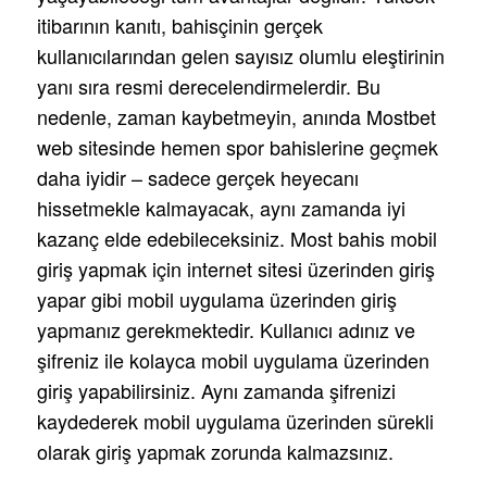
itibarının kanıtı, bahisçinin gerçek
kullanıcılarından gelen sayısız olumlu eleştirinin
yanı sıra resmi derecelendirmelerdir. Bu
nedenle, zaman kaybetmeyin, anında Mostbet
web sitesinde hemen spor bahislerine geçmek
daha iyidir – sadece gerçek heyecanı
hissetmekle kalmayacak, aynı zamanda iyi
kazanç elde edebileceksiniz. Most bahis mobil
giriş yapmak için internet sitesi üzerinden giriş
yapar gibi mobil uygulama üzerinden giriş
yapmanız gerekmektedir. Kullanıcı adınız ve
şifreniz ile kolayca mobil uygulama üzerinden
giriş yapabilirsiniz. Aynı zamanda şifrenizi
kaydederek mobil uygulama üzerinden sürekli
olarak giriş yapmak zorunda kalmazsınız.