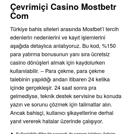
Çevrimiçi Casino Mostbetr
Com
Türkiye bahis siteleri arasında Mostbet’i tercih
edenlerin nedenlerini ve kayıt işlemlerini
aşağıda detaylıca anlatıyoruz. Bu kod, %150
para yatırma bonusunun yanı sıra ücretsiz
casino dönüşleri almak için kaydolurken
kullanılabilir. – Para çekme, para çekme
talebinin yapıldığı andan itibaren 24 ketika
içinde gerçekleşir. 24 saat sonra pra
gelmediyse, teknik destek servisine bu konuda
yazın ve sorunu çözmek için talimatlar alın.
Ancak bahisçi, kullanıcı şikayetlerine derhal
yanıt vererek hatalar üzerinde çalışıyor.
Kullanılabilir diğer bir seçenek de pampre telefonu iletişim