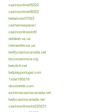
casinoonline05022
casinoonline06022
betwinner07023
cashwinespana1
casinoonlineslot9
dafabet-us.us
interwettenus.us
betifycasinocanada.net
bizzocasinoca.org
betclicfr.net
betplayportugal.com
1xbet180216
doxxbetde.com
extremecasinocanada.net
ballycasinocanada.net
casinoonlineslot220231