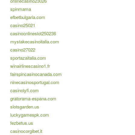
onlinecasino23026
spinmama
efbetbulgaria.com
casino25021
casinoonlineslot250236
mystakecasinoitalia.com
casino27022
sportazaitalia.com
winairlinescasino1.fr
fairspincasinocanada.com
ninecasinosportugal.com
casinolyfi.com
gratorama-espana.com
slotsgarden.us
luckygamespk.com
fezbetus.us
casinocorgibet.it