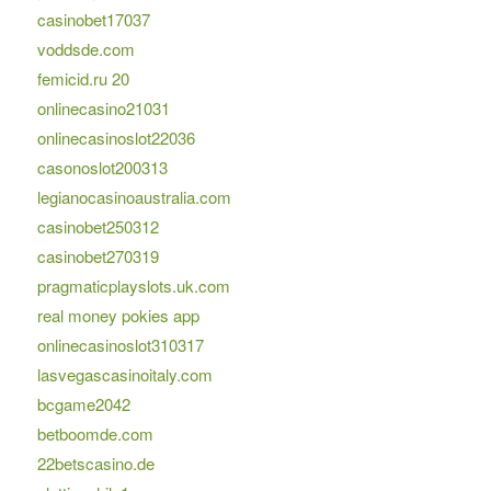
casinobet17037
voddsde.com
femicid.ru 20
onlinecasino21031
onlinecasinoslot22036
casonoslot200313
legianocasinoaustralia.com
casinobet250312
casinobet270319
pragmaticplayslots.uk.com
real money pokies app
onlinecasinoslot310317
lasvegascasinoitaly.com
bcgame2042
betboomde.com
22betscasino.de