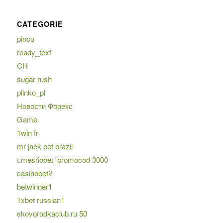
CATEGORIE
pinco
ready_text
CH
sugar rush
plinko_pl
Новости Форекс
Game
1win fr
mr jack bet brazil
t.mesriobet_promocod 3000
casinobet2
betwinner1
1xbet russian1
skovorodkaclub.ru 50