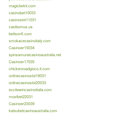
magicbetnl.com
casinobet10033
casinoslot11031
casibomus.us
bettsonfi.com
smokacecasinoitaly.com
Casinoer15034
spinsamuraicasinoaustralia.net
Casinoer17035
chickenroadgioco.it.com
onlinecasinoslot18031
onlinecasinoslot20033
excitewincasinoitalia.com
mostbet22031
Casinoer23039
katsubetcasinoaustralia.com