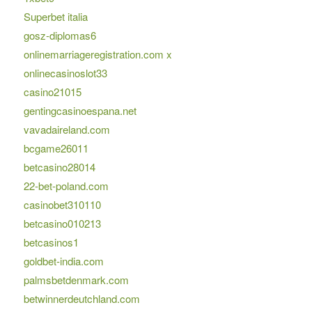
Superbet italia
gosz-diplomas6
onlinemarriageregistration.com x
onlinecasinoslot33
casino21015
gentingcasinoespana.net
vavadaireland.com
bcgame26011
betcasino28014
22-bet-poland.com
casinobet310110
betcasino010213
betcasinos1
goldbet-india.com
palmsbetdenmark.com
betwinnerdeutchland.com