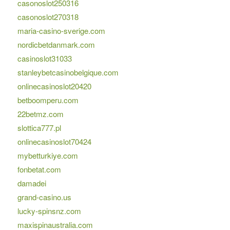
casonoslot250316
casonoslot270318
maria-casino-sverige.com
nordicbetdanmark.com
casinoslot31033
stanleybetcasinobelgique.com
onlinecasinoslot20420
betboomperu.com
22betmz.com
slottica777.pl
onlinecasinoslot70424
mybetturkiye.com
fonbetat.com
damadei
grand-casino.us
lucky-spinsnz.com
maxispinaustralia.com