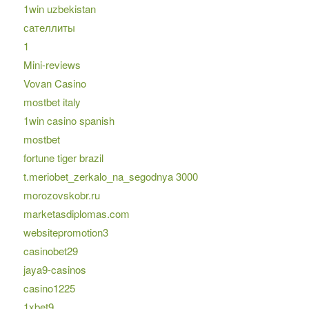
1win uzbekistan
сателлиты
1
Mini-reviews
Vovan Casino
mostbet italy
1win casino spanish
mostbet
fortune tiger brazil
t.meriobet_zerkalo_na_segodnya 3000
morozovskobr.ru
marketasdiplomas.com
websitepromotion3
casinobet29
jaya9-casinos
casino1225
1xbet9