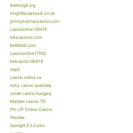
ibetnorge.org
kinghillscasinouk.co.uk
johnnykashaucasino.com
casinionline130415
lokicasinonl.com
betibetat.com
casinoonline17042
betcasino180418
sep2
casino onlina ca
ricky casino australia
verde casino hungary
Maribet casino TR
Pin UP Online Casino
Review
Spinight Ελλάδα