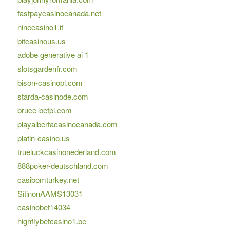
fastpaycasinocanada.net
ninecasino1.it
bitcasinous.us
adobe generative ai 1
slotsgardenfr.com
bison-casinopl.com
starda-casinode.com
bruce-betpl.com
playalbertacasinocanada.com
platin-casino.us
trueluckcasinonederland.com
888poker-deutschland.com
casibomturkey.net
SitinonAAMS13031
casinobet14034
highflybetcasino1.be