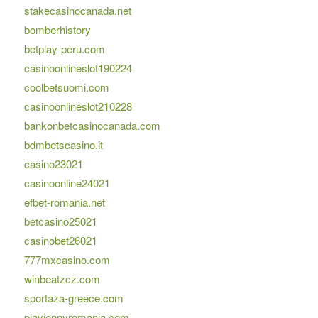
stakecasinocanada.net
bomberhistory
betplay-peru.com
casinoonlineslot190224
coolbetsuomi.com
casinoonlineslot210228
bankonbetcasinocanada.com
bdmbetscasino.it
casino23021
casinoonline24021
efbet-romania.net
betcasino25021
casinobet26021
777mxcasino.com
winbeatzcz.com
sportaza-greece.com
playjonnyromania.com