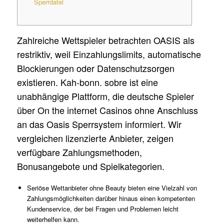
Sperrdatei
Zahlreiche Wettspieler betrachten OASIS als
restriktiv, weil Einzahlungslimits, automatische
Blockierungen oder Datenschutzsorgen
existieren. Kah-bonn. sobre ist eine
unabhängige Plattform, die deutsche Spieler
über On the internet Casinos ohne Anschluss
an das Oasis Sperrsystem informiert. Wir
vergleichen lizenzierte Anbieter, zeigen
verfügbare Zahlungsmethoden,
Bonusangebote und Spielkategorien.
Seriöse Wettanbieter ohne Beauty bieten eine Vielzahl von
Zahlungsmöglichkeiten darüber hinaus einen kompetenten
Kundenservice, der bei Fragen und Problemen leicht
weiterhelfen kann.