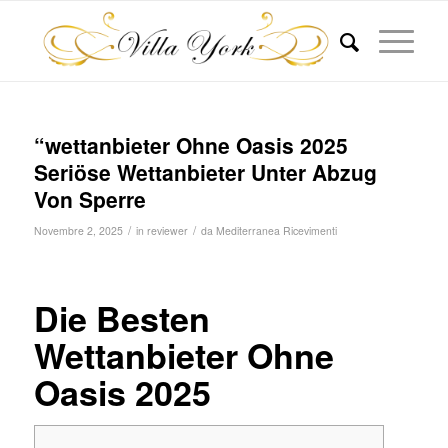
“wettanbieter Ohne Oasis 2025
Seriöse Wettanbieter Unter Abzug
Von Sperre
/
/
Novembre 2, 2025
in
reviewer
da
Mediterranea Ricevimenti
Die Besten
Wettanbieter Ohne
Oasis 2025