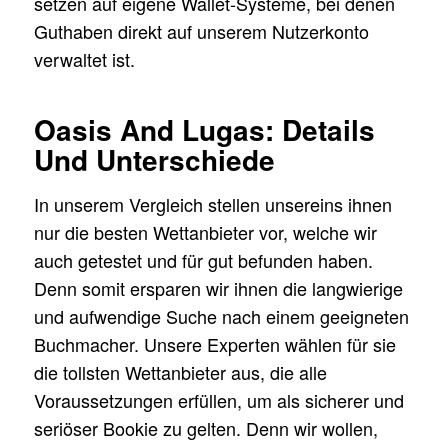
setzen auf eigene Wallet-Systeme, bei denen
Guthaben direkt auf unserem Nutzerkonto
verwaltet ist.
Oasis And Lugas: Details
Und Unterschiede
In unserem Vergleich stellen unsereins ihnen
nur die besten Wettanbieter vor, welche wir
auch getestet und für gut befunden haben.
Denn somit ersparen wir ihnen die langwierige
und aufwendige Suche nach einem geeigneten
Buchmacher. Unsere Experten wählen für sie
die tollsten Wettanbieter aus, die alle
Voraussetzungen erfüllen, um als sicherer und
seriöser Bookie zu gelten. Denn wir wollen,