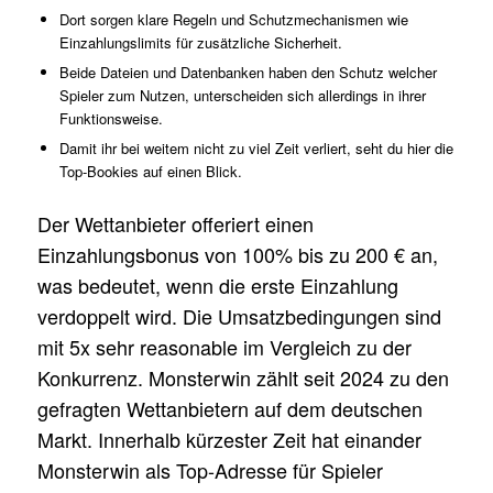
Dort sorgen klare Regeln und Schutzmechanismen wie
Einzahlungslimits für zusätzliche Sicherheit.
Beide Dateien und Datenbanken haben den Schutz welcher
Spieler zum Nutzen, unterscheiden sich allerdings in ihrer
Funktionsweise.
Damit ihr bei weitem nicht zu viel Zeit verliert, seht du hier die
Top-Bookies auf einen Blick.
Der Wettanbieter offeriert einen
Einzahlungsbonus von 100% bis zu 200 € an,
was bedeutet, wenn die erste Einzahlung
verdoppelt wird. Die Umsatzbedingungen sind
mit 5x sehr reasonable im Vergleich zu der
Konkurrenz. Monsterwin zählt seit 2024 zu den
gefragten Wettanbietern auf dem deutschen
Markt. Innerhalb kürzester Zeit hat einander
Monsterwin als Top-Adresse für Spieler