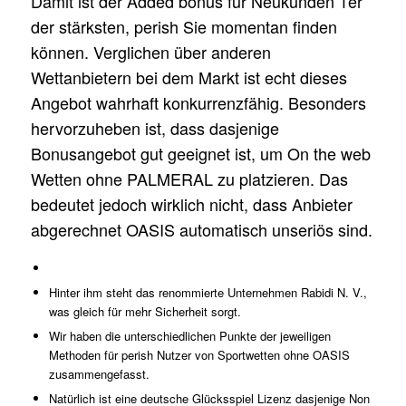
Damit ist der Added bonus für Neukunden 1er
der stärksten, perish Sie momentan finden
können. Verglichen über anderen
Wettanbietern bei dem Markt ist echt dieses
Angebot wahrhaft konkurrenzfähig. Besonders
hervorzuheben ist, dass dasjenige
Bonusangebot gut geeignet ist, um On the web
Wetten ohne PALMERAL zu platzieren. Das
bedeutet jedoch wirklich nicht, dass Anbieter
abgerechnet OASIS automatisch unseriös sind.
Hinter ihm steht das renommierte Unternehmen Rabidi N. V.,
was gleich für mehr Sicherheit sorgt.
Wir haben die unterschiedlichen Punkte der jeweiligen
Methoden für perish Nutzer von Sportwetten ohne OASIS
zusammengefasst.
Natürlich ist eine deutsche Glücksspiel Lizenz dasjenige Non