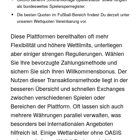
als bundesweites Spielersperrregister.
Die besten Quoten im Fußball-Bereich findest Du derzeit unter
unserem Wettquoten Vereinbarung vor.
Diese Plattformen bereithalten oft mehr
Flexibilität und höhere Wettlimits, unterliegen
aber einiger strengen Regulierungen. Wählen
Sie Ihre bevorzugte Zahlungsmethode und
sichern Sie sich Ihren Willkommensbonus. Der
Nutzen dieser Transaktionsmethode liegt in der
besseren Übersicht und schnellen Exchanges
zwischen verschiedenen Spielen oder
Bereichen der Plattform. Oft lassen sich auch
mehrere Währungen parallel verwalten, was
besonders bei internationalen Angeboten
hilfreich ist. Einige Wettanbieter ohne OASIS