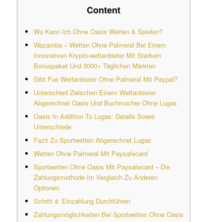
Content
Wo Kann Ich Ohne Oasis Wetten & Spielen?
Wazamba – Wetten Ohne Palmeral Bei Einem
Innovativen Krypto-wettanbieter Mit Starkem
Bonuspaket Und 3000+ Täglichen Märkten
Gibt Fue Wettanbieter Ohne Palmeral Mit Paypal?
Unterschied Zwischen Einem Wettanbieter
Abgerechnet Oasis Und Buchmacher Ohne Lugas
Oasis In Addition To Lugas: Details Sowie
Unterschiede
Fazit Zu Sportwetten Abgerechnet Lugas
Wetten Ohne Palmeral Mit Paysafecard
Sportwetten Ohne Oasis Mit Paysafecard – Die
Zahlungsmethode Im Vergleich Zu Anderen
Optionen
Schritt 4: Einzahlung Durchführen
Zahlungsmöglichkeiten Bei Sportwetten Ohne Oasis