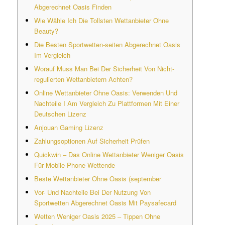
Abgerechnet Oasis Finden
Wie Wähle Ich Die Tollsten Wettanbieter Ohne
Beauty?
Die Besten Sportwetten-seiten Abgerechnet Oasis
Im Vergleich
Worauf Muss Man Bei Der Sicherheit Von Nicht-
regulierten Wettanbietern Achten?
Online Wettanbieter Ohne Oasis: Verwenden Und
Nachteile I Am Vergleich Zu Plattformen Mit Einer
Deutschen Lizenz
Anjouan Gaming Lizenz
Zahlungsoptionen Auf Sicherheit Prüfen
Quickwin – Das Online Wettanbieter Weniger Oasis
Für Mobile Phone Wettende
Beste Wettanbieter Ohne Oasis (september
Vor- Und Nachteile Bei Der Nutzung Von
Sportwetten Abgerechnet Oasis Mit Paysafecard
Wetten Weniger Oasis 2025 – Tippen Ohne