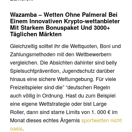
Wazamba – Wetten Ohne Palmeral Bei
Einem Innovativen Krypto-wettanbieter
Mit Starkem Bonuspaket Und 3000+
Täglichen Märkten
Gleichzeitig solltet ihr die Wettquoten, Boni und
Zahlungsmethoden mit den Wettbewerbern
vergleichen. Die Absichten dahinter sind belly
Spielsuchtprävention, Jugendschutz darüber
hinaus eine sichere Wettumgebung. Für viele
Freizeitspieler sind die” “deutschen Regeln
auch völlig in Ordnung. Hast du zum Beispiel
eine eigene Wettstrategie oder bist Large
Roller, dann sind starre Limits von 1. 000 € im
Monat dieses echtes Ärgernis
sportwetten nicht
oasis
.