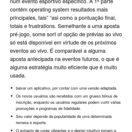
num evento esportivo específico. A 1ª parte
contém operating system resultados mais
principales, tais” “asi como a pontuação final,
totais e frustrations. Semelhante a uma aposta
pré-jogo, some sort of opção de prévias ao vivo
só está disponível em virtude de os próximos
eventos ao vivo. É comparável a alguma
aposta antecipada na eventos futuros, o que é
alguma estratégia muito eficiente que é muito
usada.
baixar um aplicativo, por contar com uma versão adaptada.
Os novos usuários são recebidos com um grueso bônus de
inscrição, enquanto os usuários regulares podem curtir várias
promoções e programas de fidelidade.
Seu valor depende da popularidade de uma determinada
remesa e esporte.
O extracto de cores vibrantes e o design intuitivo tornam a