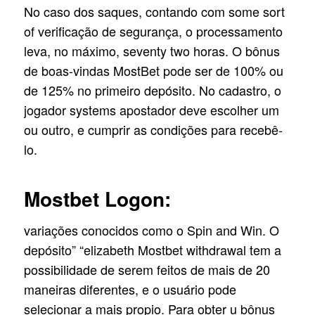
No caso dos saques, contando com some sort
of verificação de segurança, o processamento
leva, no máximo, seventy two horas. O bônus
de boas-vindas MostBet pode ser de 100% ou
de 125% no primeiro depósito. No cadastro, o
jogador systems apostador deve escolher um
ou outro, e cumprir as condições para recebê-
lo.
Mostbet Logon:
variações conocidos como o Spin and Win. O
depósito” “elizabeth Mostbet withdrawal tem a
possibilidade de serem feitos de mais de 20
maneiras diferentes, e o usuário pode
selecionar a mais propio. Para obter u bônus