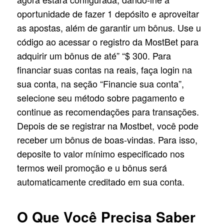
oportunidade de fazer 1 depósito e aproveitar
as apostas, além de garantir um bônus. Use u
código ao acessar o registro da MostBet para
adquirir um bônus de até” “$ 300. Para
financiar suas contas na reais, faça login na
sua conta, na seção “Financie sua conta”,
selecione seu método sobre pagamento e
continue as recomendações para transações.
Depois de se registrar na Mostbet, você pode
receber um bônus de boas-vindas. Para isso,
deposite to valor mínimo especificado nos
termos weil promoção e u bônus será
automaticamente creditado em sua conta.
O Que Você Precisa Saber