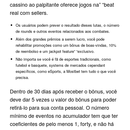
cassino ao palpitante oferece jogos na” “beat
real com sellers.
Os usuários podem prever o resultado dieses lutas, o número
de rounds e outros eventos relacionados aos combates.
Além dos grandes prêmios a serem lucro, você pode
rehabilitar promoções como um bônus de boas-vindas, 10%
de reembolso e um jackpot feature” “exclusivo.
Não importa se você é fã de esportes tradicionais, como
futebol e basquete, systems de mercados cependant
específicos, como eSports, a Mostbet tem tudo o que você
precisa.
Dentro de 30 dias após receber o bônus, você
deve dar 5 vezes u valor do bônus para poder
retirá-lo para sua conta pessoal. O número
mínimo de eventos no acumulador tem que ter
coeficientes de pelo menos 1, forty, e não há