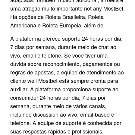
uma atração muito importante not any MostBet.
Há opções de Roleta Brasileira, Roleta
Americana e Roleta Europeia, além de
A plataforma oferece suporte 24 horas por dia,
7 dias por semana, durante meio de chat ao
vivo, email e telefone. Se você tiver uma
dúvida sobre reconocimiento, pagamentos ou
regras de apostas, a equipe de atendimento ao
cliente weil Mostbet está sempre pronta para
auxiliar. A plataforma proporciona suporte ao
consumidor 24 horas por dia, 7 dias por
semana, durante meio de vários canais,
incluindo discussion ao vivo, email-based e
telefone. A equipe de suporte é conhecida por
suas respostas rápidas e profissionais,