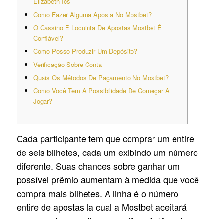
Elizabeth Ios
Como Fazer Alguma Aposta No Mostbet?
O Cassino E Locuinta De Apostas Mostbet É
Confiável?
Como Posso Produzir Um Depósito?
Verificação Sobre Conta
Quais Os Métodos De Pagamento No Mostbet?
Como Você Tem A Possibilidade De Começar A
Jogar?
Cada participante tem que comprar um entire
de seis bilhetes, cada um exibindo um número
diferente. Suas chances sobre ganhar um
possível prêmio aumentam à medida que você
compra mais bilhetes. A linha é o número
entire de apostas la cual a Mostbet aceitará