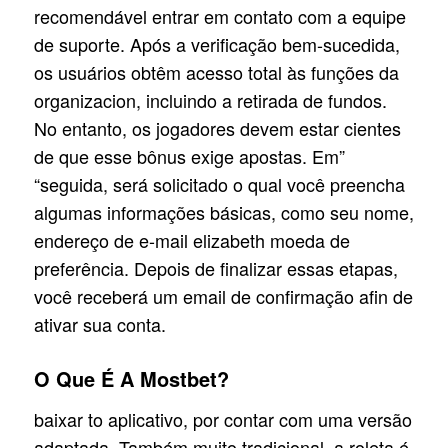
recomendável entrar em contato com a equipe
de suporte. Após a verificação bem-sucedida,
os usuários obtêm acesso total às funções da
organizacion, incluindo a retirada de fundos.
No entanto, os jogadores devem estar cientes
de que esse bônus exige apostas. Em”
“seguida, será solicitado o qual você preencha
algumas informações básicas, como seu nome,
endereço de e-mail elizabeth moeda de
preferência. Depois de finalizar essas etapas,
você receberá um email de confirmação afin de
ativar sua conta.
O Que É A Mostbet?
baixar to aplicativo, por contar com uma versão
adaptada. Também muito tradicional, a roleta é