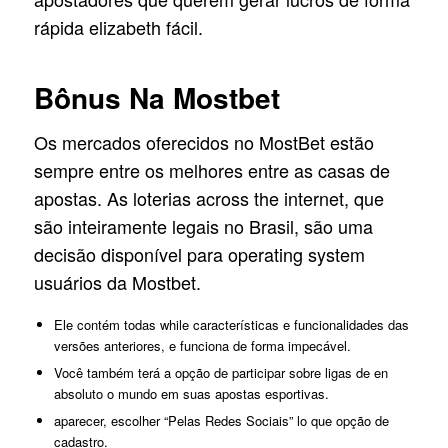
rápida elizabeth fácil.
Bônus Na Mostbet
Os mercados oferecidos no MostBet estão
sempre entre os melhores entre as casas de
apostas. As loterias across the internet, que
são inteiramente legais no Brasil, são uma
decisão disponível para operating system
usuários da Mostbet.
Ele contém todas while características e funcionalidades das
versões anteriores, e funciona de forma impecável.
Você também terá a opção de participar sobre ligas de en
absoluto o mundo em suas apostas esportivas.
aparecer, escolher “Pelas Redes Sociais” lo que opção de
cadastro.