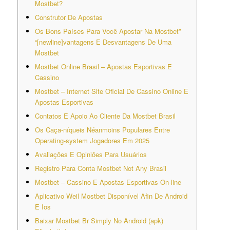
Mostbet?
Construtor De Apostas
Os Bons Países Para Você Apostar Na Mostbet”
“[newline]vantagens E Desvantagens De Uma
Mostbet
Mostbet Online Brasil – Apostas Esportivas E
Cassino
Mostbet – Internet Site Oficial De Cassino Online E
Apostas Esportivas
Contatos E Apoio Ao Cliente Da Mostbet Brasil
Os Caça-níqueis Néanmoins Populares Entre
Operating-system Jogadores Em 2025
Avaliações E Opiniões Para Usuários
Registro Para Conta Mostbet Not Any Brasil
Mostbet – Cassino E Apostas Esportivas On-line
Aplicativo Weil Mostbet Disponível Afin De Android
E Ios
Baixar Mostbet Br Simply No Android (apk)