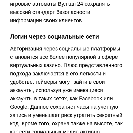
игровые автоматы Вулкан 24 сохранять
высокий стандарт безопасности
информации своих клиентов.
Логин через социальные сети
Авторизация через социальные платформы
становится все более популярной в сфере
виртуальных казино. Плюс представленного
подхода заключается в его легкости и
удобстве: геймеры могут зайти в свои
аккаунты, используя уже имеющиеся
аккаунты в таких сетях, как Facebook или
Google. Данное сохраняет часы на учетную
запись и уменьшает риск утратить секретный
код. Кроме того, охрана также на высоте, так
как сети социальных медиа активно