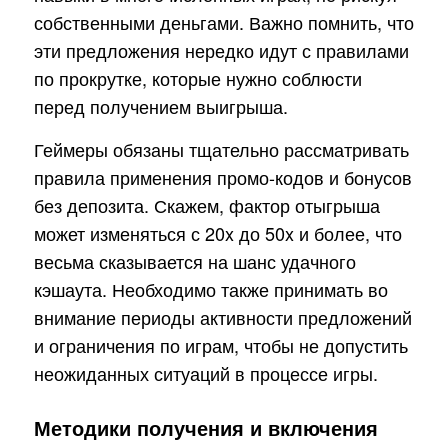
собственными деньгами. Важно помнить, что
эти предложения нередко идут с правилами
по прокрутке, которые нужно соблюсти
перед получением выигрыша.
Геймеры обязаны тщательно рассматривать
правила применения промо-кодов и бонусов
без депозита. Скажем, фактор отыгрыша
может изменяться с 20x до 50x и более, что
весьма сказывается на шанс удачного
кэшаута. Необходимо также принимать во
внимание периоды активности предложений
и ограничения по играм, чтобы не допустить
неожиданных ситуаций в процессе игры.
Методики получения и включения