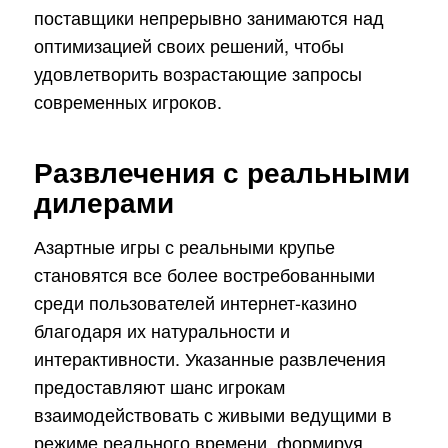
поставщики непрерывно занимаются над
оптимизацией своих решений, чтобы
удовлетворить возрастающие запросы
современных игроков.
Развлечения с реальными
дилерами
Азартные игры с реальными крупье
становятся все более востребованными
среди пользователей интернет-казино
благодаря их натуральности и
интерактивности. Указанные развлечения
предоставляют шанс игрокам
взаимодействовать с живыми ведущими в
режиме реального времени, формируя