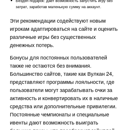
Бездеп подарок: дает возможность запустить игру без
затрат, заработав маленькую сумму на аккаунт.
Эти рекомендации содействуют новым
игрокам адаптироваться на сайте и оценить
различные игры без существенных
денежных потерь.
Бонусы для постоянных пользователей
также не остаются без внимания.
Большинство сайтов, такие как Вулкан 24,
представляют программы лояльности, где
пользователи могут зарабатывать очки за
активность и конвертировать их в наличные
средства или дополнительные привилегии.
Постоянные чемпионаты и специальные
ивенты дают возможность выиграть