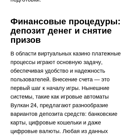
Финансовые процедуры:
депозит денег и снятие
призов
В области виртуальных казино платежные
процессы играют основную задачу,
обеспечивая удобство и надежность
пользователей. Внесение счета — это
первый шаг к началу игры. Нынешние
системы, такие как игровые автоматы
Вулкан 24, предлагают разнообразие
вариантов депозита средств: банковские
карты, цифровые кошельки и даже
цифровые валюты. Любая из данных