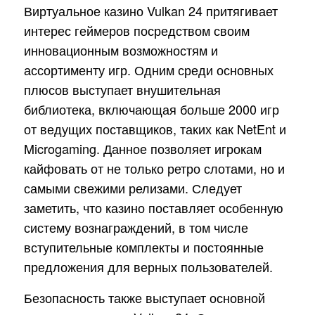
Виртуальное казино Vulkan 24 притягивает
интерес геймеров посредством своим
инновационным возможностям и
ассортименту игр. Одним среди основных
плюсов выступает внушительная
библиотека, включающая больше 2000 игр
от ведущих поставщиков, таких как NetEnt и
Microgaming. Данное позволяет игрокам
кайфовать от не только ретро слотами, но и
самыми свежими релизами. Следует
заметить, что казино поставляет особенную
систему вознаграждений, в том числе
вступительные комплекты и постоянные
предложения для верных пользователей.
Безопасность также выступает основной