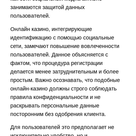
занимаются защитой данных
пользователей.
Онлайн казино, интегрирующие
идентификацию с помощью социальные
сети, замечают повышение вовлеченности
пользователей. Данное объясняется с
фактом, что процедура регистрации
делается менее затруднительным и более
простым. Важно осознавать, что подобные
онлайн-казино должны строго соблюдать
правила конфиденциальности и не
раскрывать персональные данные
посторонним без одобрения клиента.
Для пользователей это предполагает не
исключительно удобство, но и