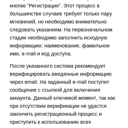
кнопке “Регистрация”. Этот процесс в
большинстве случаев требует только пару
мгновений, но необходимо внимательно
следовать указаниям. На первоначальном
стадии необходимо заполнить исходную
информацию: наименование, фамильное
имя, e-mail и код доступа.
После указанного система рекомендует
верифицировать введенные информацию
через email. На заданный e-mail поступит
сообщение с ссылкой для включения
аккаунта. Данный ключевой момент, так как
при отсутствии верификации не удастся
закончить регистрационный процесс и
приступить к использованию всех