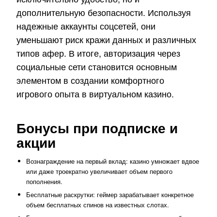
дополнительную безопасности. Используя
надежные аккаунты соцсетей, они
уменьшают риск кражи данных и различных
типов афер. В итоге, авторизация через
социальные сети становится основным
элементом в создании комфортного
игрового опыта в виртуальном казино.
Бонусы при подписке и
акции
Вознаграждение на первый вклад: казино умножает вдвое
или даже троекратно увеличивает объем первого
пополнения.
Бесплатные раскрутки: геймер зарабатывает конкретное
объем бесплатных спинов на известных слотах.