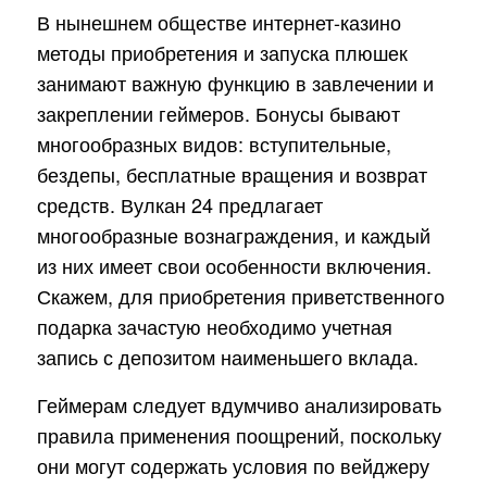
В нынешнем обществе интернет-казино
методы приобретения и запуска плюшек
занимают важную функцию в завлечении и
закреплении геймеров. Бонусы бывают
многообразных видов: вступительные,
бездепы, бесплатные вращения и возврат
средств. Вулкан 24 предлагает
многообразные вознаграждения, и каждый
из них имеет свои особенности включения.
Скажем, для приобретения приветственного
подарка зачастую необходимо учетная
запись с депозитом наименьшего вклада.
Геймерам следует вдумчиво анализировать
правила применения поощрений, поскольку
они могут содержать условия по вейджеру