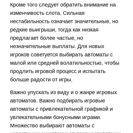
Кроме того следует обратить внимание на
изменчивость слота. Сильная
нестабильность означает значительные, но
редкие выигрыши, тогда как низкая
предлагает более частые, но
незначительные выплаты. Для новых
игроков советуется выбирать автоматы с
малой или средней волатильностью, чтобы
продлить игровой процесс и испытать
больше радости от игры.
Важно упускать из виду и о жанре игровых
автоматов. Важно подбирать игровые
автоматы с привлекательной графикой и
увлекательными бонусными играми.
Множество выбирают автоматы с