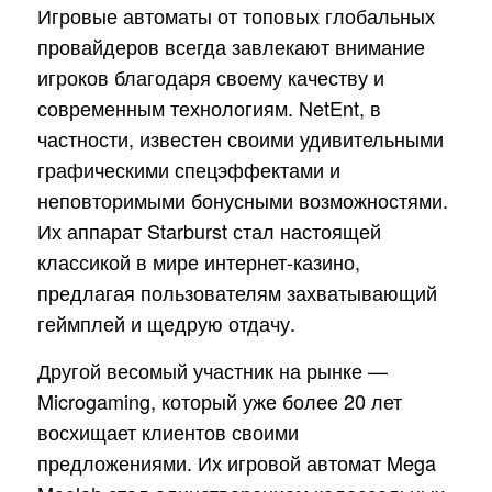
Игровые автоматы от топовых глобальных
провайдеров всегда завлекают внимание
игроков благодаря своему качеству и
современным технологиям. NetEnt, в
частности, известен своими удивительными
графическими спецэффектами и
неповторимыми бонусными возможностями.
Их аппарат Starburst стал настоящей
классикой в мире интернет-казино,
предлагая пользователям захватывающий
геймплей и щедрую отдачу.
Другой весомый участник на рынке —
Microgaming, который уже более 20 лет
восхищает клиентов своими
предложениями. Их игровой автомат Mega