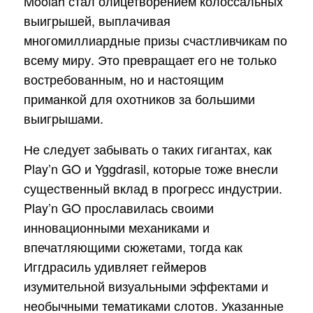
Moolah стал олицетворением колоссальных
выигрышей, выплачивая
многомиллиардные призы счастливчикам по
всему миру. Это превращает его не только
востребованным, но и настоящим
приманкой для охотников за большими
выигрышами.
Не следует забывать о таких гигантах, как
Play’n GO и Yggdrasil, которые тоже внесли
существенный вклад в прогресс индустрии.
Play’n GO прославилась своими
инновационными механиками и
впечатляющими сюжетами, тогда как
Иггдрасиль удивляет геймеров
изумительной визуальными эффектами и
необычными тематиками слотов. Указанные