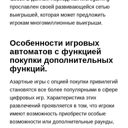
прославлен своей развивающейся сетью
выигрышей, которая может предложить
игрокам многомиллионные выигрыши.
Особенности игровых
автоматов с функцией
покупки дополнительных
функций.
Азартные игры с опцией покупки привилегий
становятся все более популярными в сфере
цифровых игр. Характеристика этих
развлечений проявляется в том, что игроки
имеют возможность приобрести особые
возможности или дополнительные раунды,