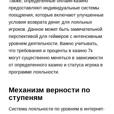
Также, определенные онлайн-казино
предоставляют индивидуальные системы
поощрения, которые включают улучшенные
условия возврата денег для лояльных
игроков. Данное может быть замечательной
перспективой для геймеров с интенсивным
уровнем деятельности. Важно учитывать,
что требования и проценты в казино 7к
могут существенно меняться в зависимости
от определенного казино и статуса игрока в
программе лояльности.
Механизм верности по
ступеням
Система лояльности по уровням в интернет-