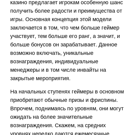
казино предлагает игрокам особенную шанс
получить более радости и преимущества от
игры. Основная концепция этой модели
заключается в том, что чем больше геймер
участвует, тем больше его ранг, а значит, и
больше бонусов он зарабатывает. Данное
возможно включать, уникальные
вознаграждения, индивидуальные
менеджеры и в том числе инвайты на
закрытые мероприятия.
На начальных ступенях геймеры в основном
приобретают обычные призы и фриспины.
Впрочем, поднимаясь по уровням, они могут
ожидать на более значительные
вознаграждения. Скажем, на средних
уровнях нередко даются ежемесячные