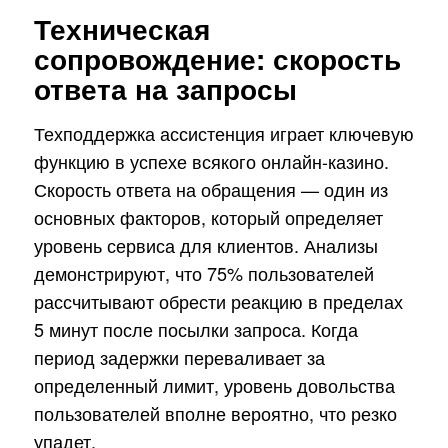
Техническая
сопровождение: скорость
ответа на запросы
Техподдержка ассистенция играет ключевую
функцию в успехе всякого онлайн-казино.
Скорость ответа на обращения — один из
основных факторов, который определяет
уровень сервиса для клиентов. Анализы
демонстрируют, что 75% пользователей
рассчитывают обрести реакцию в пределах
5 минут после посылки запроса. Когда
период задержки переваливает за
определенный лимит, уровень довольства
пользователей вполне вероятно, что резко
упадет.