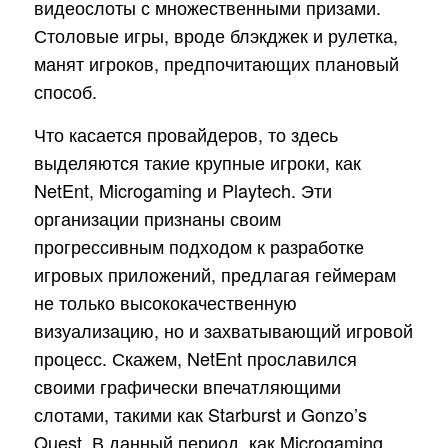
видеослоты с множественными призами.
Столовые игры, вроде блэкджек и рулетка,
манят игроков, предпочитающих плановый
способ.
Что касается провайдеров, то здесь
выделяются такие крупные игроки, как
NetEnt, Microgaming и Playtech. Эти
организации признаны своим
прогрессивным подходом к разработке
игровых приложений, предлагая геймерам
не только высококачественную
визуализацию, но и захватывающий игровой
процесс. Скажем, NetEnt прославился
своими графически впечатляющими
слотами, такими как Starburst и Gonzo’s
Quest. В данный период, как Microgaming