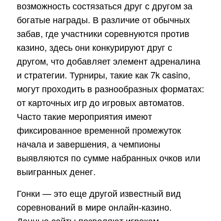
возможность состязаться друг с другом за
богатые награды. В различие от обычных
забав, где участники соревнуются против
казино, здесь они конкурируют друг с
другом, что добавляет элемент адреналина
и стратегии. Турниры, такие как 7k casino,
могут проходить в разнообразных форматах:
от карточных игр до игровых автоматов.
Часто такие мероприятия имеют
фиксированное временной промежуток
начала и завершения, а чемпионы
выявляются по сумме набранных очков или
выигранных денег.
Гонки — это еще другой известный вид
соревнований в мире онлайн-казино.
Данные сайты позволяют игрокам