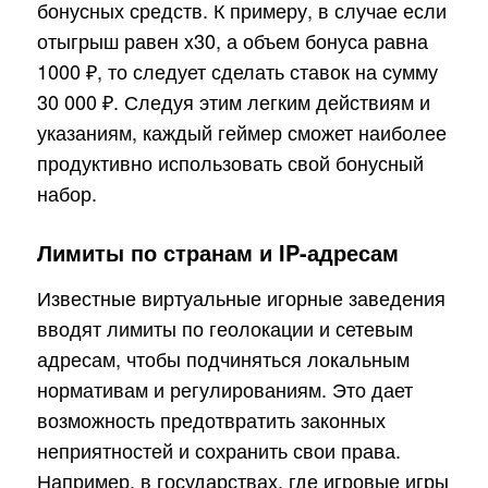
бонусных средств. К примеру, в случае если
отыгрыш равен x30, а объем бонуса равна
1000 ₽, то следует сделать ставок на сумму
30 000 ₽. Следуя этим легким действиям и
указаниям, каждый геймер сможет наиболее
продуктивно использовать свой бонусный
набор.
Лимиты по странам и IP-адресам
Известные виртуальные игорные заведения
вводят лимиты по геолокации и сетевым
адресам, чтобы подчиняться локальным
нормативам и регулированиям. Это дает
возможность предотвратить законных
неприятностей и сохранить свои права.
Например, в государствах, где игровые игры