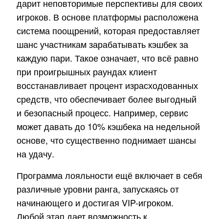
дарит неповторимые перспективы для своих
игроков. В основе платформы расположена
система поощрений, которая предоставляет
шанс участникам зарабатывать кэшбек за
каждую пари. Такое означает, что всё равно
при проигрышных раундах клиент
восстанавливает процент израсходованных
средств, что обеспечивает более выгодный
и безопасный процесс. Например, сервис
может давать до 10% кэшбека на недельной
основе, что существенно поднимает шансы
на удачу.
Программа лояльности ещё включает в себя
различные уровни ранга, запускаясь от
начинающего и достигая VIP-игроком.
Любой этап дает возможность к