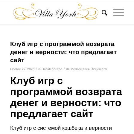
Клуб игр с программой возврата
денег и верности: что предлагает
сайт
/
/
Ottobre 27, 2025
in
Uncategorized
da
Mediterranea Ricevimenti
Клуб игр с
программой возврата
денег и верности: что
предлагает сайт
Клуб игр с системой кэшбека и верности