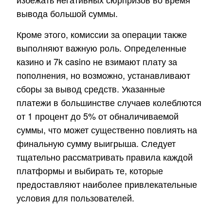
вывода большой суммы.
Кроме этого, комиссии за операции также
выполняют важную роль. Определенные
казино и 7k casino не взимают плату за
пополнения, но возможно, устанавливают
сборы за вывод средств. Указанные
платежи в большинстве случаев колеблются
от 1 процент до 5% от обналичиваемой
суммы, что может существенно повлиять на
финальную сумму выигрыша. Следует
тщательно рассматривать правила каждой
платформы и выбирать те, которые
предоставляют наиболее привлекательные
условия для пользователей.