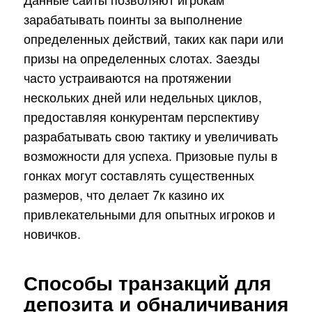
зарабатывать поинты за выполнение
определенных действий, таких как пари или
призы на определенных слотах. Заезды
часто устраиваются на протяжении
нескольких дней или недельных циклов,
предоставляя конкурентам перспективу
разрабатывать свою тактику и увеличивать
возможности для успеха. Призовые пулы в
гонках могут составлять существенных
размеров, что делает 7к казино их
привлекательными для опытных игроков и
новичков.
Способы транзакций для
депозита и обналичивания