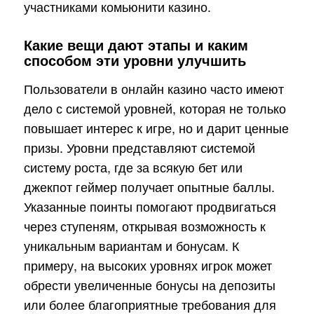
участниками комьюнити казино.
Какие вещи дают этапы и каким
способом эти уровни улучшить
Пользователи в онлайн казино часто имеют
дело с системой уровней, которая не только
повышает интерес к игре, но и дарит ценные
призы. Уровни представляют системой
систему роста, где за всякую бет или
джекпот геймер получает опытные баллы.
Указанные поинты помогают продвигаться
через ступеням, открывая возможность к
уникальным вариантам и бонусам. К
примеру, на высоких уровнях игрок может
обрести увеличенные бонусы на депозиты
или более благоприятные требования для