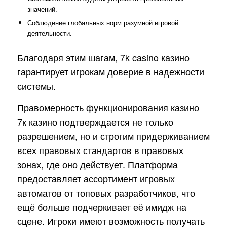
значений.
Соблюдение глобальных норм разумной игровой
деятельности.
Благодаря этим шагам, 7k casino казино
гарантирует игрокам доверие в надежности
системы.
Правомерность функционирования казино
7к казино подтверждается не только
разрешением, но и строгим придерживанием
всех правовых стандартов в правовых
зонах, где оно действует. Платформа
предоставляет ассортимент игровых
автоматов от топовых разработчиков, что
ещё больше подчеркивает её имидж на
сцене. Игроки имеют возможность получать