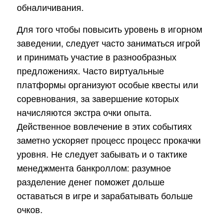
обналичивания.
Для того чтобы повысить уровень в игорном
заведении, следует часто заниматься игрой
и принимать участие в разнообразных
предложениях. Часто виртуальные
платформы организуют особые квесты или
соревнования, за завершение которых
начисляются экстра очки опыта.
Действенное вовлечение в этих событиях
заметно ускоряет процесс процесс прокачки
уровня. Не следует забывать и о тактике
менеджмента банкроллом: разумное
разделение денег поможет дольше
оставаться в игре и зарабатывать больше
очков.