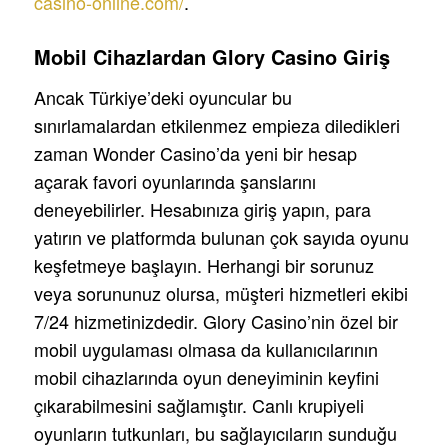
casino-online.com/
.
Mobil Cihazlardan Glory Casino Giriş
Ancak Türkiye’deki oyuncular bu
sınırlamalardan etkilenmez empieza diledikleri
zaman Wonder Casino’da yeni bir hesap
açarak favori oyunlarında şanslarını
deneyebilirler. Hesabınıza giriş yapın, para
yatırın ve platformda bulunan çok sayıda oyunu
keşfetmeye başlayın. Herhangi bir sorunuz
veya sorununuz olursa, müşteri hizmetleri ekibi
7/24 hizmetinizdedir. Glory Casino’nin özel bir
mobil uygulaması olmasa da kullanıcılarının
mobil cihazlarında oyun deneyiminin keyfini
çıkarabilmesini sağlamıştır. Canlı krupiyeli
oyunların tutkunları, bu sağlayıcıların sunduğu