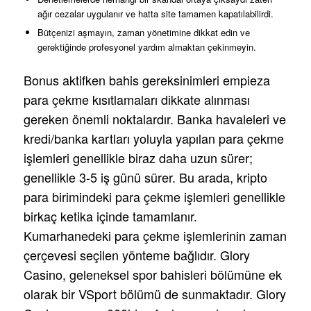
ağır cezalar uygulanır ve hatta site tamamen kapatılabilirdi.
Bütçenizi aşmayın, zaman yönetimine dikkat edin ve
gerektiğinde profesyonel yardım almaktan çekinmeyin.
Bonus aktifken bahis gereksinimleri empieza
para çekme kısıtlamaları dikkate alınması
gereken önemli noktalardır. Banka havaleleri ve
kredi/banka kartları yoluyla yapılan para çekme
işlemleri genellikle biraz daha uzun sürer;
genellikle 3-5 iş günü sürer. Bu arada, kripto
para birimindeki para çekme işlemleri genellikle
birkaç ketika içinde tamamlanır.
Kumarhanedeki para çekme işlemlerinin zaman
çerçevesi seçilen yönteme bağlıdır. Glory
Casino, geleneksel spor bahisleri bölümüne ek
olarak bir VSport bölümü de sunmaktadır. Glory