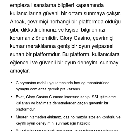
empieza lisanslama bilgileri kapsamında
kullanıcılarına güvenli bir ortam sunmaya çalışır.
Ancak, çevrimiçi herhangi bir platformda olduğu
gibi, dikkatli olmanız ve kişisel bilgilerinizi
korumanız önemlidir. Glory Casino, çevrimiçi
kumar meraklılarına geniş bir oyun yelpazesi
sunan bir platformdur. Bu platform, kullanıcılara
eğlenceli ve güvenli bir oyun deneyimi sunmayı
amaçlar.
Glorycasino mobil uygulamasında hoy ag masaüstünde
oynayın comienza gerçek pra kazanın.
Evet, Glory Casino Curacao lisansına sahip, SSL şifreleme
kullanan ve bağımsız denetimlerden geçen güvenilir bir
platformdur.
Müşteri hizmetleri ekibimiz, casino muzda size en konforlu ve
keyifli oyun deneyimini sunmak için hazırdır.
Bu adımlar tamamlandıktan sonra kayıt işlemi tamamlanır ve