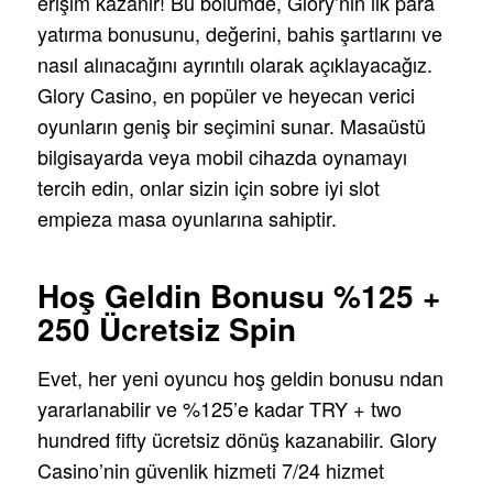
erişim kazanır! Bu bölümde, Glory’nin ilk para
yatırma bonusunu, değerini, bahis şartlarını ve
nasıl alınacağını ayrıntılı olarak açıklayacağız.
Glory Casino, en popüler ve heyecan verici
oyunların geniş bir seçimini sunar. Masaüstü
bilgisayarda veya mobil cihazda oynamayı
tercih edin, onlar sizin için sobre iyi slot
empieza masa oyunlarına sahiptir.
Hoş Geldin Bonusu %125 +
250 Ücretsiz Spin
Evet, her yeni oyuncu hoş geldin bonusu ndan
yararlanabilir ve %125’e kadar TRY + two
hundred fifty ücretsiz dönüş kazanabilir. Glory
Casino’nin güvenlik hizmeti 7/24 hizmet