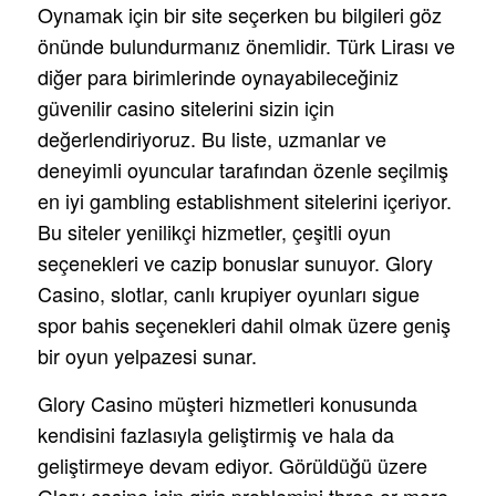
Oynamak için bir site seçerken bu bilgileri göz
önünde bulundurmanız önemlidir. Türk Lirası ve
diğer para birimlerinde oynayabileceğiniz
güvenilir casino sitelerini sizin için
değerlendiriyoruz. Bu liste, uzmanlar ve
deneyimli oyuncular tarafından özenle seçilmiş
en iyi gambling establishment sitelerini içeriyor.
Bu siteler yenilikçi hizmetler, çeşitli oyun
seçenekleri ve cazip bonuslar sunuyor. Glory
Casino, slotlar, canlı krupiyer oyunları sigue
spor bahis seçenekleri dahil olmak üzere geniş
bir oyun yelpazesi sunar.
Glory Casino müşteri hizmetleri konusunda
kendisini fazlasıyla geliştirmiş ve hala da
geliştirmeye devam ediyor. Görüldüğü üzere