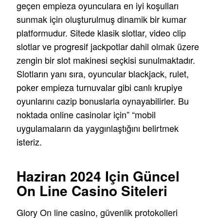
geçen empieza oyunculara en iyi koşulları
sunmak için oluşturulmuş dinamik bir kumar
platformudur. Sitede klasik slotlar, video clip
slotlar ve progresif jackpotlar dahil olmak üzere
zengin bir slot makinesi seçkisi sunulmaktadır.
Slotların yanı sıra, oyuncular blackjack, rulet,
poker empieza turnuvalar gibi canlı krupiye
oyunlarını cazip bonuslarla oynayabilirler. Bu
noktada online casinolar için” “mobil
uygulamaların da yaygınlaştığını belirtmek
isteriz.
Haziran 2024 Için Güncel
On Line Casino Siteleri
Glory On line casino, güvenlik protokolleri