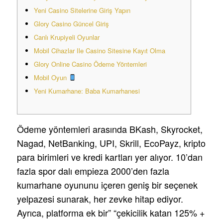
Yeni Casino Sitelerine Giriş Yapın
Glory Casino Güncel Giriş
Canlı Krupiyeli Oyunlar
Mobil Cihazlar Ile Casino Sitesine Kayıt Olma
Glory Online Casino Ödeme Yöntemleri
Mobil Oyun
Yeni Kumarhane: Baba Kumarhanesi
Ödeme yöntemleri arasında BKash, Skyrocket,
Nagad, NetBanking, UPI, Skrill, EcoPayz, kripto
para birimleri ve kredi kartları yer alıyor. 10’dan
fazla spor dalı empieza 2000’den fazla
kumarhane oyununu içeren geniş bir seçenek
yelpazesi sunarak, her zevke hitap ediyor.
Ayrıca, platforma ek bir” “çekicilik katan 125% +