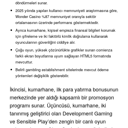
döndürmeleri sunar.
2025 yılında yapılan kullanıcı memnuniyeti araştırmasına göre,
Wonder Casino %87 memnuniyet oranıyla sektör
ortalamasının üzerinde performans göstermektedir.
Ayrıca kumarhane, kişisel empieza finansal bilgileri korumak
için şifreleme ve iki faktörlü kimlik doğrulama kullanarak
oyuncularının güvenliğini ciddiye alır.
Çoğu oyun, yüksek çözünürlükte grafikler sunan comienza
farklı ekran boyutlarına uyum sağlayan HTML5 formatında
mevcuttur.
Belirli gambling establishment sitelerinde mevcut ödeme
yöntemleri değişiklik gösterebilir.
İkincisi, kumarhane, ilk para yatırma bonusunun
merkezinde yer aldığı kapsamlı bir promosyon
programı sunar. Üçüncüsü, kumarhane, iki
tanınmış geliştirici olan Development Gaming
ve Sensible Play’den zengin bir canlı oyun