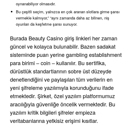
oynanabiliyor olmasıdır.
Bu çeşitli seçim, yalnızca en çok aranan slotlara girme şansı
vermekle kalmıyor,” “aynı zamanda daha az bilinen, niş
oyunları da keşfetme şansı sunuyor.
Burada Beauty Casino giriş linkleri her zaman
güncel ve kolayca bulunabilir. Bazen sadakat
sisteminde puan yerine gambling establishment
para birimi – coin – kullanılır. Bu sertifika,
dürüstlük standartlarının sobre üst düzeyde
denetlendiğini ve paylaşılan tüm verilerin en
yeni şifreleme yazılımıyla korunduğunu ifade
etmektedir. Şirket, özel yazılım platformumuz
aracılığıyla güvenliğe öncelik vermektedir. Bu
yazılım kritik bilgileri şifreler empieza
veritabanlarına yetkisiz erişimi kısıtlar.