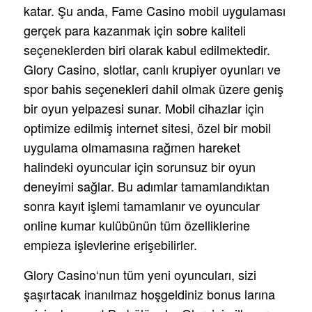
katar. Şu anda, Fame Casino mobil uygulaması
gerçek para kazanmak için sobre kaliteli
seçeneklerden biri olarak kabul edilmektedir.
Glory Casino, slotlar, canlı krupiyer oyunları ve
spor bahis seçenekleri dahil olmak üzere geniş
bir oyun yelpazesi sunar. Mobil cihazlar için
optimize edilmiş internet sitesi, özel bir mobil
uygulama olmamasına rağmen hareket
halindeki oyuncular için sorunsuz bir oyun
deneyimi sağlar. Bu adımlar tamamlandıktan
sonra kayıt işlemi tamamlanır ve oyuncular
online kumar kulübünün tüm özelliklerine
empieza işlevlerine erişebilirler.
Glory Casino‘nun tüm yeni oyuncuları, sizi
şaşırtacak inanılmaz hoşgeldiniz bonus larına