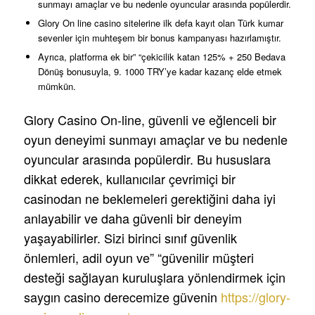
sunmayı amaçlar ve bu nedenle oyuncular arasında popülerdir.
Glory On line casino sitelerine ilk defa kayıt olan Türk kumar
sevenler için muhteşem bir bonus kampanyası hazırlamıştır.
Ayrıca, platforma ek bir” “çekicilik katan 125% + 250 Bedava
Dönüş bonusuyla, 9. 1000 TRY’ye kadar kazanç elde etmek
mümkün.
Glory Casino On-line, güvenli ve eğlenceli bir
oyun deneyimi sunmayı amaçlar ve bu nedenle
oyuncular arasında popülerdir. Bu hususlara
dikkat ederek, kullanıcılar çevrimiçi bir
casinodan ne beklemeleri gerektiğini daha iyi
anlayabilir ve daha güvenli bir deneyim
yaşayabilirler. Sizi birinci sınıf güvenlik
önlemleri, adil oyun ve” “güvenilir müşteri
desteği sağlayan kuruluşlara yönlendirmek için
saygın casino derecemize güvenin
https://glory-