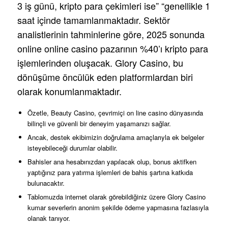
3 iş günü, kripto para çekimleri ise” “genellikle 1
saat içinde tamamlanmaktadır. Sektör
analistlerinin tahminlerine göre, 2025 sonunda
online online casino pazarının %40’ı kripto para
işlemlerinden oluşacak. Glory Casino, bu
dönüşüme öncülük eden platformlardan biri
olarak konumlanmaktadır.
Özetle, Beauty Casino, çevrimiçi on line casino dünyasında
bilinçli ve güvenli bir deneyim yaşamanızı sağlar.
Ancak, destek ekibimizin doğrulama amaçlarıyla ek belgeler
isteyebileceği durumlar olabilir.
Bahisler ana hesabınızdan yapılacak olup, bonus aktifken
yaptığınız para yatırma işlemleri de bahis şartına katkıda
bulunacaktır.
Tablomuzda internet olarak görebildiğiniz üzere Glory Casino
kumar severlerin anonim şekilde ödeme yapmasına fazlasıyla
olanak tanıyor.