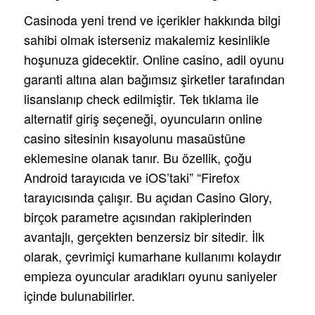
Casinoda yeni trend ve içerikler hakkında bilgi
sahibi olmak isterseniz makalemiz kesinlikle
hoşunuza gidecektir. Online casino, adil oyunu
garanti altına alan bağımsız şirketler tarafından
lisanslanıp check edilmiştir. Tek tıklama ile
alternatif giriş seçeneği, oyuncuların online
casino sitesinin kısayolunu masaüstüne
eklemesine olanak tanır. Bu özellik, çoğu
Android tarayıcıda ve iOS’taki” “Firefox
tarayıcısında çalışır. Bu açıdan Casino Glory,
birçok parametre açısından rakiplerinden
avantajlı, gerçekten benzersiz bir sitedir. İlk
olarak, çevrimiçi kumarhane kullanımı kolaydır
empieza oyuncular aradıkları oyunu saniyeler
içinde bulunabilirler.