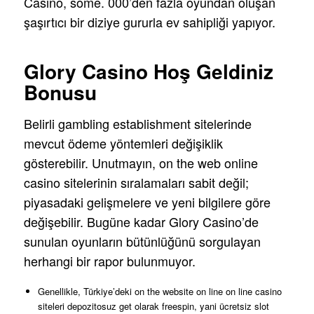
Casino, some. 000’den fazla oyundan oluşan
şaşırtıcı bir diziye gururla ev sahipliği yapıyor.
Glory Casino Hoş Geldiniz
Bonusu
Belirli gambling establishment sitelerinde
mevcut ödeme yöntemleri değişiklik
gösterebilir. Unutmayın, on the web online
casino sitelerinin sıralamaları sabit değil;
piyasadaki gelişmelere ve yeni bilgilere göre
değişebilir. Bugüne kadar Glory Casino’de
sunulan oyunların bütünlüğünü sorgulayan
herhangi bir rapor bulunmuyor.
Genellikle, Türkiye’deki on the website on line on line casino
siteleri depozitosuz get olarak freespin, yani ücretsiz slot