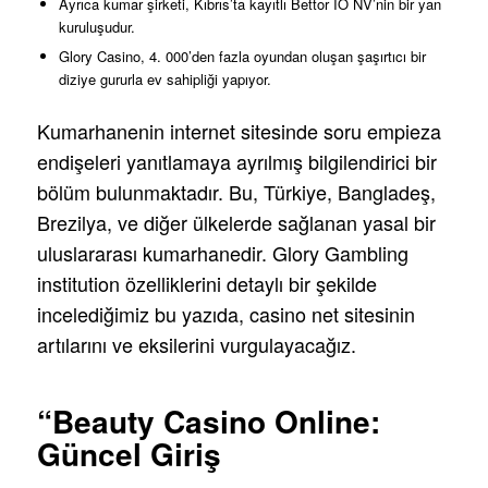
Ayrıca kumar şirketi, Kıbrıs’ta kayıtlı Bettor IO NV’nin bir yan
kuruluşudur.
Glory Casino, 4. 000’den fazla oyundan oluşan şaşırtıcı bir
diziye gururla ev sahipliği yapıyor.
Kumarhanenin internet sitesinde soru empieza
endişeleri yanıtlamaya ayrılmış bilgilendirici bir
bölüm bulunmaktadır. Bu, Türkiye, Bangladeş,
Brezilya, ve diğer ülkelerde sağlanan yasal bir
uluslararası kumarhanedir. Glory Gambling
institution özelliklerini detaylı bir şekilde
incelediğimiz bu yazıda, casino net sitesinin
artılarını ve eksilerini vurgulayacağız.
“Beauty Casino Online:
Güncel Giriş