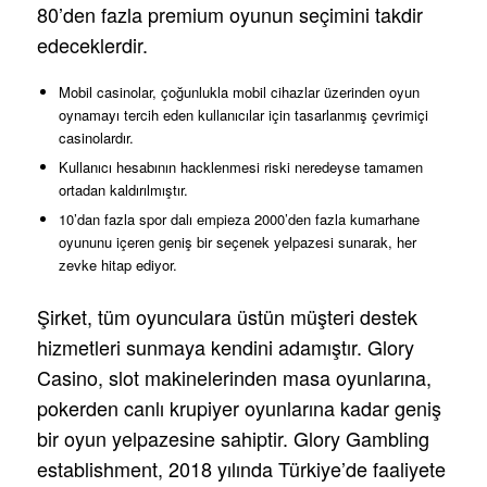
80’den fazla premium oyunun seçimini takdir
edeceklerdir.
Mobil casinolar, çoğunlukla mobil cihazlar üzerinden oyun
oynamayı tercih eden kullanıcılar için tasarlanmış çevrimiçi
casinolardır.
Kullanıcı hesabının hacklenmesi riski neredeyse tamamen
ortadan kaldırılmıştır.
10’dan fazla spor dalı empieza 2000’den fazla kumarhane
oyununu içeren geniş bir seçenek yelpazesi sunarak, her
zevke hitap ediyor.
Şirket, tüm oyunculara üstün müşteri destek
hizmetleri sunmaya kendini adamıştır. Glory
Casino, slot makinelerinden masa oyunlarına,
pokerden canlı krupiyer oyunlarına kadar geniş
bir oyun yelpazesine sahiptir. Glory Gambling
establishment, 2018 yılında Türkiye’de faaliyete