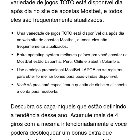
variedade de jogos TOTO está disponível dia
após dia no site de apostas Mostbet, e todos
eles são frequentemente atualizados.
Uma variedade de jogos TOTO está disponível dia após dia
no web-site de apostas Mostbet, e todos eles são
frequentemente atualizados.
Entre operating-system melhores países pra você apostar na
MostBet estão Espanha, Peru, Chile elizabeth Colômbia.
Use o código promocional MostBet LARGE ao se registrar
para obter to melhor bônus para boas-vindas disponível.
Você só precisará especificar a quantia de dinheiro elizabeth
a conta para recebê-la.
Descubra os caça-níqueis que estão definindo
a tendência desse ano. Acumule mais de 4
giros com a mesma intencionadamente e você
poderá desbloquear um bônus extra que