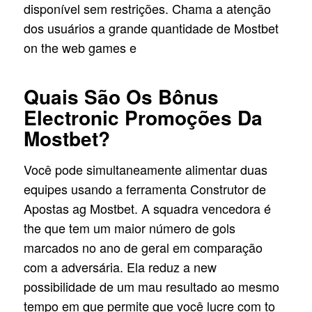
disponível sem restrições. Chama a atenção
dos usuários a grande quantidade de Mostbet
on the web games e
Quais São Os Bônus
Electronic Promoções Da
Mostbet?
Você pode simultaneamente alimentar duas
equipes usando a ferramenta Construtor de
Apostas ag Mostbet. A squadra vencedora é
the que tem um maior número de gols
marcados no ano de geral em comparação
com a adversária. Ela reduz a new
possibilidade de um mau resultado ao mesmo
tempo em que permite que você lucre com to