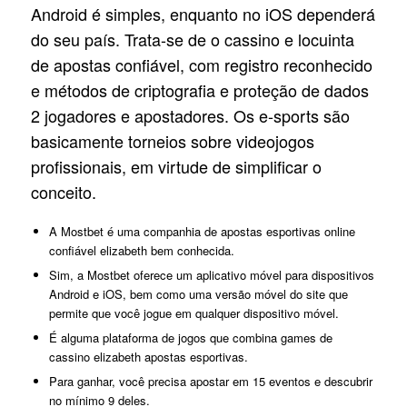
Android é simples, enquanto no iOS dependerá
do seu país. Trata-se de o cassino e locuinta
de apostas confiável, com registro reconhecido
e métodos de criptografia e proteção de dados
2 jogadores e apostadores. Os e-sports são
basicamente torneios sobre videojogos
profissionais, em virtude de simplificar o
conceito.
A Mostbet é uma companhia de apostas esportivas online
confiável elizabeth bem conhecida.
Sim, a Mostbet oferece um aplicativo móvel para dispositivos
Android e iOS, bem como uma versão móvel do site que
permite que você jogue em qualquer dispositivo móvel.
É alguma plataforma de jogos que combina games de
cassino elizabeth apostas esportivas.
Para ganhar, você precisa apostar em 15 eventos e descubrir
no mínimo 9 deles.