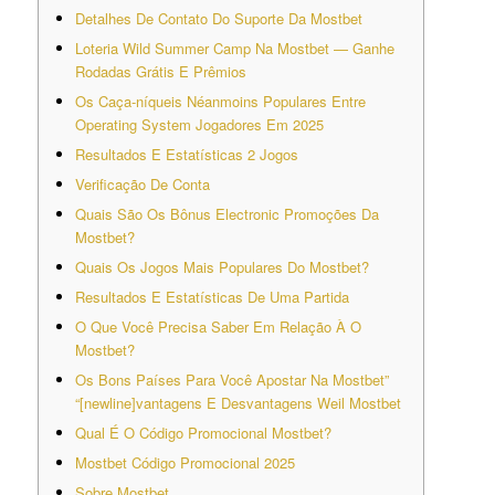
Detalhes De Contato Do Suporte Da Mostbet
Loteria Wild Summer Camp Na Mostbet — Ganhe
Rodadas Grátis E Prêmios
Os Caça-níqueis Néanmoins Populares Entre
Operating System Jogadores Em 2025
Resultados E Estatísticas 2 Jogos
Verificação De Conta
Quais São Os Bônus Electronic Promoções Da
Mostbet?
Quais Os Jogos Mais Populares Do Mostbet?
Resultados E Estatísticas De Uma Partida
O Que Você Precisa Saber Em Relação À O
Mostbet?
Os Bons Países Para Você Apostar Na Mostbet”
“[newline]vantagens E Desvantagens Weil Mostbet
Qual É O Código Promocional Mostbet?
Mostbet Código Promocional 2025
Sobre Mostbet