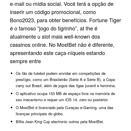
e-mail ou mídia social. Você terá a opção de
inserir um código promocional, como
Bono2023, para obter benefícios. Fortune Tiger
é o famoso “jogo do tigrinho”, at the é
atualmente u slot mais well-known dos
cassinos online. No MostBet não é diferente,
apresentando este caça-níqueis estando
sempre entre
Os fãs de futebol podem envidar em competições de
prestígio, como um Brasileirão (Série A e Série B), a Copa
carry out Brasil, além de jogos das ligas juvenil e feminina.
O aplicativo ocupa 153 MB de espaço livre na memória de
seu mecanismo e requer um iOS 14. zero ou posterior.
O MostBet é licenciado pela Curaçao e-Gaming, uma das
licenças principais do globo.
Billie Jean King Cup electronic outros pela MostBet.