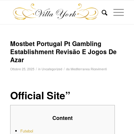
Mostbet Portugal Pt Gambling
Establishment Revisão E Jogos De
Azar
/
/
Ottobre 25, 2025
in
Uncategorized
da
Mediterranea Ricevimenti
Official Site”
Content
Futebol