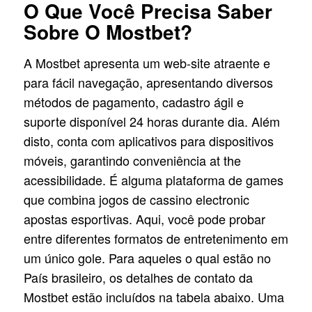
O Que Você Precisa Saber
Sobre O Mostbet?
A Mostbet apresenta um web-site atraente e
para fácil navegação, apresentando diversos
métodos de pagamento, cadastro ágil e
suporte disponível 24 horas durante dia. Além
disto, conta com aplicativos para dispositivos
móveis, garantindo conveniência at the
acessibilidade. É alguma plataforma de games
que combina jogos de cassino electronic
apostas esportivas. Aqui, você pode probar
entre diferentes formatos de entretenimento em
um único gole. Para aqueles o qual estão no
País brasileiro, os detalhes de contato da
Mostbet estão incluídos na tabela abaixo. Uma