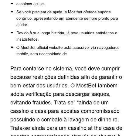
cassinos online.
Se você precisar de ajuda, a Mostbet oferece suporte
contínuo, apresentando um atendente sempre pronto para
ajudar.
Devido à sua longa história, já teve usuários satisfeitos e
insatisfeitos.
O MostBet official website está acessível via navegadores
mobile, sem necessidade de
Para contarse no sistema, você deve cumprir
because restrições definidas afin de garantir o
bem-estar dos usuários. O MostBet também
adota verificação para descargar saques,
evitando fraudes. Trata-se” “ainda de um
cassino e casa para apostas compromissado
possuindo o combate à lavagem de dinheiro.
Trata-se ainda para um cassino at the casa de