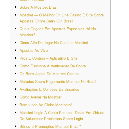
Sobre A Mostbet Brasil
Mostbet — O Melhor On Line Casino E Site Sobre
Apostas Online Carry Out Brasil
Quais Opções Em Apostas Esportivas Há No
Mostbet?
Dicas Afin De Jogar No Cassino Mostbet
Apostas Ao Vivo
Prós E Contras – Aplicativo E Site
Como Funciona A Verificação De Conta
Os Bons Jogos Do Mostbet Casino
Métodos Sobre Pagamento Mostbet No Brasil
Avaliações E Opiniões De Usuários
Como Avivar Na Mostbet
Bem-vindo Ao Globo Mostbets!
Mostbet Login À Conta Pessoal: Dicas Em Virtude
De Solucionar Problemas Sobre Login
Bônus E Promoções Mostbet Brasil”