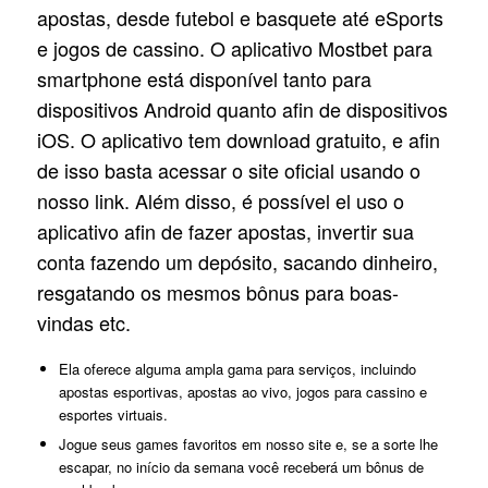
apostas, desde futebol e basquete até eSports
e jogos de cassino. O aplicativo Mostbet para
smartphone está disponível tanto para
dispositivos Android quanto afin de dispositivos
iOS. O aplicativo tem download gratuito, e afin
de isso basta acessar o site oficial usando o
nosso link. Além disso, é possível el uso o
aplicativo afin de fazer apostas, invertir sua
conta fazendo um depósito, sacando dinheiro,
resgatando os mesmos bônus para boas-
vindas etc.
Ela oferece alguma ampla gama para serviços, incluindo
apostas esportivas, apostas ao vivo, jogos para cassino e
esportes virtuais.
Jogue seus games favoritos em nosso site e, se a sorte lhe
escapar, no início da semana você receberá um bônus de