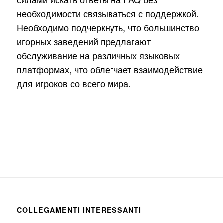
необходимости связываться с поддержкой.
Необходимо подчеркнуть, что большинство
игорных заведений предлагают
обслуживание на различных языковых
платформах, что облегчает взаимодействие
для игроков со всего мира.
COLLEGAMENTI INTERESSANTI