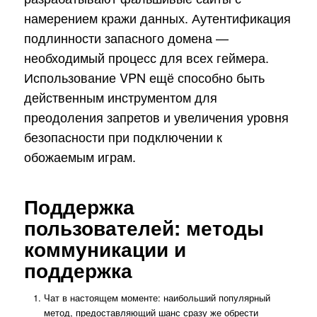
намерением кражи данных. Аутентификация
подлинности запасного домена —
необходимый процесс для всех геймера.
Использование VPN ещё способно быть
действенным инструментом для
преодоления запретов и увеличения уровня
безопасности при подключении к
обожаемым играм.
Поддержка
пользователей: методы
коммуникации и
поддержка
Чат в настоящем моменте: наибольший популярный
метод, предоставляющий шанс сразу же обрести