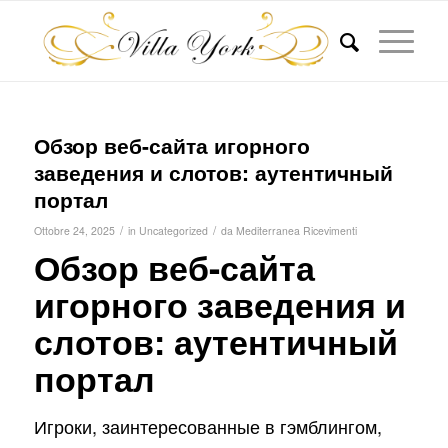
Обзор веб-сайта игорного
заведения и слотов: аутентичный
портал
/
/
Ottobre 24, 2025
in
Uncategorized
da
Mediterranea Ricevimenti
Обзор веб-сайта
игорного заведения и
слотов: аутентичный
портал
Игроки, заинтересованные в гэмблингом,