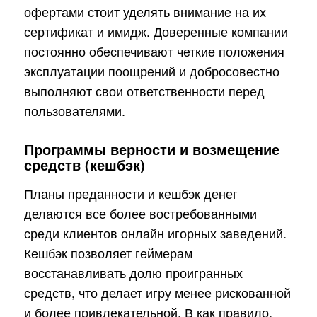
офертами стоит уделять внимание на их
сертификат и имидж. Доверенные компании
постоянно обеспечивают четкие положения
эксплуатации поощрений и добросовестно
выполняют свои ответственности перед
пользователями.
Программы верности и возмещение
средств (кешбэк)
Планы преданности и кешбэк денег
делаются все более востребованными
среди клиентов онлайн игорных заведений.
Кешбэк позволяет геймерам
восстанавливать долю проигранных
средств, что делает игру менее рискованной
и более привлекательной. В как правило,