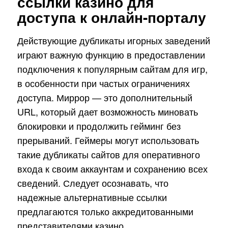
ссылки казино для
доступа к онлайн-порталу
Действующие дубликаты игорных заведений
играют важную функцию в предоставлении
подключения к популярным сайтам для игр,
в особенности при частых ограничениях
доступа. Миррор — это дополнительный
URL, который дает возможность миновать
блокировки и продолжить гейминг без
прерываний. Геймеры могут использовать
такие дубликаты сайтов для оперативного
входа к своим аккаунтам и сохранению всех
сведений. Следует осознавать, что
надежные альтернативные ссылки
предлагаются только аккредитованными
представителями казино.