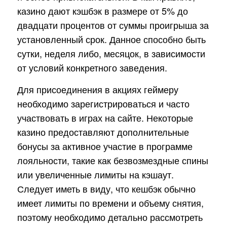
казино дают кэшбэк в размере от 5% до
двадцати процентов от суммы проигрыша за
установленный срок. Данное способно быть
сутки, неделя либо, месяцок, в зависимости
от условий конкретного заведения.
Для присоединения в акциях геймеру
необходимо зарегистрироваться и часто
участвовать в играх на сайте. Некоторые
казино предоставляют дополнительные
бонусы за активное участие в программе
лояльности, такие как безвозмездные спины
или увеличенные лимиты на кэшаут.
Следует иметь в виду, что кешбэк обычно
имеет лимиты по времени и объему снятия,
поэтому необходимо детально рассмотреть