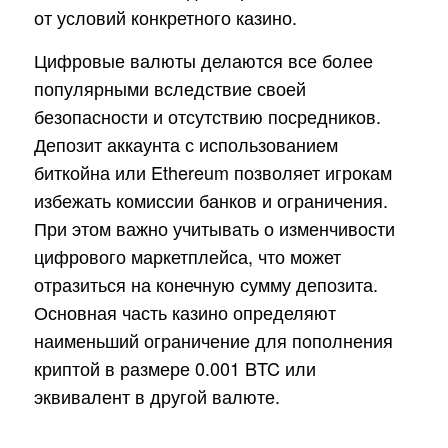
от условий конкретного казино.
Цифровые валюты делаются все более
популярными вследствие своей
безопасности и отсутствию посредников.
Депозит аккаунта с использованием
биткойна или Ethereum позволяет игрокам
избежать комиссии банков и ограничения.
При этом важно учитывать о изменчивости
цифрового маркетплейса, что может
отразиться на конечную сумму депозита.
Основная часть казино определяют
наименьший ограничение для пополнения
криптой в размере 0.001 BTC или
эквивалент в другой валюте.