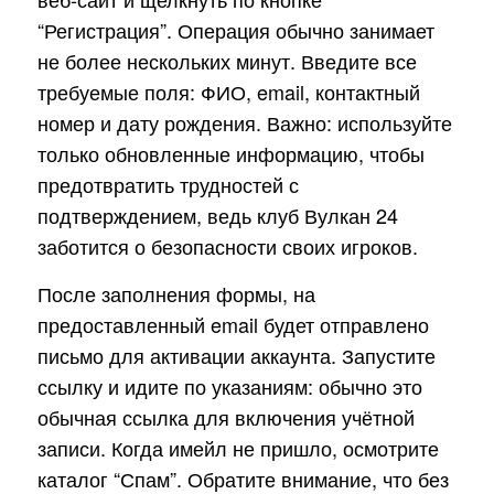
“Регистрация”. Операция обычно занимает
не более нескольких минут. Введите все
требуемые поля: ФИО, email, контактный
номер и дату рождения. Важно: используйте
только обновленные информацию, чтобы
предотвратить трудностей с
подтверждением, ведь клуб Вулкан 24
заботится о безопасности своих игроков.
После заполнения формы, на
предоставленный email будет отправлено
письмо для активации аккаунта. Запустите
ссылку и идите по указаниям: обычно это
обычная ссылка для включения учётной
записи. Когда имейл не пришло, осмотрите
каталог “Спам”. Обратите внимание, что без