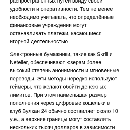
распространённых путей ввиду своей
удобности и оперативности. Тем не менее
необходимо учитывать, что определённые
финансовые учреждения могут
останавливать платежи, касающиеся
игорной деятельностью.
Электронные бумажники, такие как Skrill и
Neteller, обеспечивают юзерам более
высокий степень анонимности и мгновенные
переводы. Эти методы нередко используют
геймеры, что желают обойти денежных
лимитов. При этом наименьшая размер
пополнения через цифровые кошельки в
клуб Вулкан 24 обычно составляет около 10
у.е., а верхние границы могут составлять
нескольких тысяч долларов в зависимости