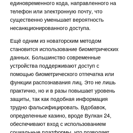
единовременного кода, направленного на
телефон или электронную почту, что
существенно уменьшает вероятность
несанкционированного доступа.
Ещё одним из новаторским методом
становится использование биометрических
данных. Большинство современные
устройства поддерживают доступ с
помощью биометрического отпечатка или
функции распознавания лиц. Это не лишь
практично, но и в разы повышает уровень
защиты, так как подобная информация
трудно фальсифицировать. Вдобавок,
определенные казино, вроде Вулкан 24,
обеспечивают вход с использованием
социальные платформы, что позволяет