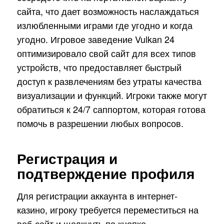
сайта, что дает возможность наслаждаться
излюбленными играми где угодно и когда
угодно. Игровое заведение Vulkan 24
оптимизировало свой сайт для всех типов
устройств, что предоставляет быстрый
доступ к развлечениям без утраты качества
визуализации и функций. Игроки также могут
обратиться к 24/7 саппортом, которая готова
помочь в разрешении любых вопросов.
Регистрация и
подтверждение профиля
Для регистрации аккаунта в интернет-
казино, игроку требуется переместиться на
веб-сайт и щелкнуть по кнопке