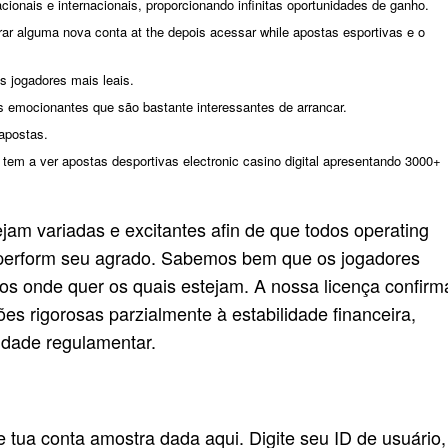
onais e internacionais, proporcionando infinitas oportunidades de ganho.
rar alguma nova conta at the depois acessar while apostas esportivas e o
 jogadores mais leais.
emocionantes que são bastante interessantes de arrancar.
apostas.
 tem a ver apostas desportivas electronic casino digital apresentando 3000+
m variadas e excitantes afin de que todos operating
 perform seu agrado. Sabemos bem que os jogadores
tos onde quer os quais estejam. A nossa licença confirm
es rigorosas parzialmente à estabilidade financeira,
idade regulamentar.
 tua conta amostra dada aqui. Digite seu ID de usuário,