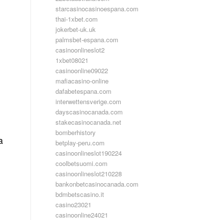
starcasinocasinoespana.com
thai-1xbet.com
jokerbet-uk.uk
palmsbet-espana.com
casinoonlineslot2
1xbet08021
casinoonline09022
mafiacasino-online
dafabetespana.com
interwettensverige.com
dayscasinocanada.com
stakecasinocanada.net
bomberhistory
a
betplay-peru.com
casinoonlineslot190224
coolbetsuomi.com
casinoonlineslot210228
bankonbetcasinocanada.com
bdmbetscasino.it
casino23021
casinoonline24021