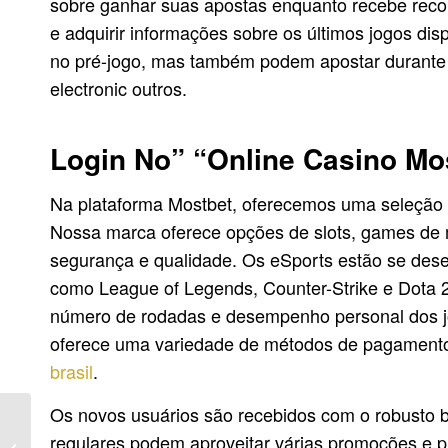
sobre ganhar suas apostas enquanto recebe rec
e adquirir informações sobre os últimos jogos di
no pré-jogo, mas também podem apostar durante 
electronic outros.
Login No” “Online Casino Mo
Na plataforma Mostbet, oferecemos uma seleção d
Nossa marca oferece opções de slots, games de m
segurança e qualidade. Os eSports estão se des
como League of Legends, Counter-Strike e Dota 2
número de rodadas e desempenho personal dos j
oferece uma variedade de métodos de pagamento 
brasil
.
Os novos usuários são recebidos com o robusto b
The Science of Habits: How
regulares podem aproveitar várias promoções e 
Mindful«название` Shapes Daily