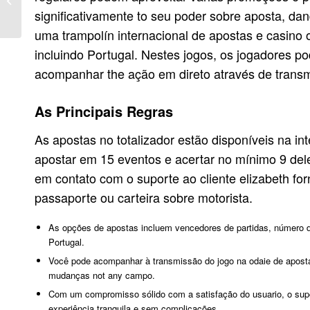
significativamente to seu poder sobre aposta, d
Choices
uma trampolín internacional de apostas e casino
incluindo Portugal. Nestes jogos, os jogadores po
acompanhar the ação em direto através de transm
As Principais Regras
As apostas no totalizador estão disponíveis na in
apostar em 15 eventos e acertar no mínimo 9 dele
em contato com o suporte ao cliente elizabeth fo
passaporte ou carteira sobre motorista.
As opções de apostas incluem vencedores de partidas, número 
Portugal.
Você pode acompanhar à transmissão do jogo na odaie de aposta
mudanças not any campo.
Com um compromisso sólido com a satisfação do usuario, o sup
experiência tranquila e sem complicações.