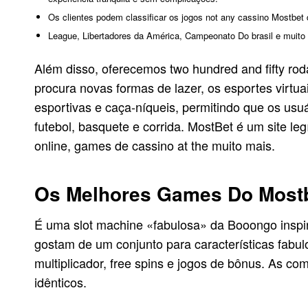
Os clientes podem classificar os jogos not any cassino Mostbet 
League, Libertadores da América, Campeonato Do brasil e muit
Além disso, oferecemos two hundred and fifty rod
procura novas formas de lazer, os esportes virtua
esportivas e caça-níqueis, permitindo que os us
futebol, basquete e corrida. MostBet é um site le
online, games de cassino at the muito mais.
Os Melhores Games Do Mostb
É uma slot machine «fabulosa» da Booongo inspi
gostam de um conjunto para características fabulos
multiplicador, free spins e jogos de bônus. As co
idênticos.