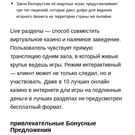
Закон Белоруссии об азартных играх предусматривает
три тип лицензий, которые дают добро для ведения
игорного бизнеса на территории страны же онлайне.
Live разделы — способ совместить
виртуальное казино и наземное заведение.
Пользователь чувствует прямую
трансляцию одним зала, в который живые
крупье ведешь игры. Режим интерактивный
— клиент может не только следил, но и
участвовать. Даже в 10 лучших онлайн
казино в интернете дли игры на подлинные
деньги в лучших разделах не предусмотрен
бесплатный формат.
привлекательные Бонусные
Предложения