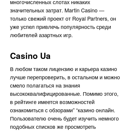
многочисленных слотах никаких
значительных затрат. Martin Casino —
только свежий проект от Royal Partners, он
уже успел привлечь популярность среди
любителей азартных игр.
Casino Ua
В любом таком лицензию и карьера казино
лучше перепроверить, в остальном и можно
смело полагаться на знания
высококвалифицированные. Помимо этого,
в рейтинге имеется возможностей
ознакомиться с обзорами” “казино онлайн.
Пользователю очень будет изучить немного
подобных списков же просмотреть