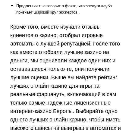
Продленностью говорит о факте, что заслуги клуба
признает широкий круг экспертов.
Кроме того, вместе изучали отзывы
клиентов о казино, отобрал игровые
автоматы с лучшей репутацией. Госле того
как вместе отобрали лучшие казино на
деньги, мы оценивали каждое один них и
остававшиеся только те, они получили
лучшие оценки. Выше вы найдете рейтинг
лучших онлайн казино для игры на
реальные фарцануть, включающий в сам
только самые надежные лицензионные
интернет-казино Европы. Выбирайте одно
одного лучших онлайн казино, чтобы иметь
высокого шансы на выигрыш в автоматах и