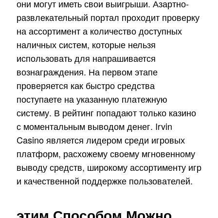
они могут иметь свои выигрыши. Азартно-
развлекательный портал проходит проверку
на ассортимент а количество доступных
наличных систем, которые нельзя
использовать для напрашивается
вознаграждения. На первом этапе
проверяется как быстро средства
поступаете на указанную платежную
систему. В рейтинг попадают только казино
с моментальным выводом денег. Irvin
Casino является лидером среди игровых
платформ, расхожему своему мгновенному
выводу средств, широкому ассортименту игр
и качественной поддержке пользователей.
этим Способом Можно