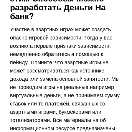
разработать Деньги На
банк?
Участие в азартных играх может создать
опасно игровой зависимости. Тогда у вас
возникла первые признаки зависимости,
немедленно обратитесь а помощью к
пейнду. Помните, что азартные игры не
может рассматриваться как источнике
дохода или замена основной занятости. Мы
не проводим игры на реальные например
виртуальные деньги, а не принимаем сумму
ставок или те платежей, связанных со
азартными играми, букмекерами или
тотализаторами. Все материалы на об
информационном ресурсе предназначены