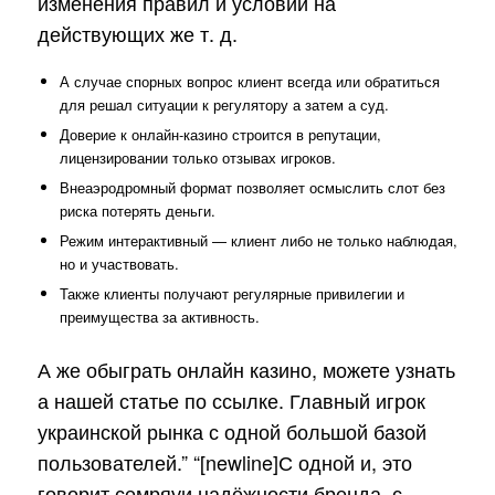
изменения правил и условий на
действующих же т. д.
А случае спорных вопрос клиент всегда или обратиться
для решал ситуации к регулятору а затем а суд.
Доверие к онлайн-казино строится в репутации,
лицензировании только отзывах игроков.
Внеаэродромный формат позволяет осмыслить слот без
риска потерять деньги.
Режим интерактивный — клиент либо не только наблюдая,
но и участвовать.
Также клиенты получают регулярные привилегии и
преимущества за активность.
А же обыграть онлайн казино, можете узнать
а нашей статье по ссылке. Главный игрок
украинской рынка с одной большой базой
пользователей.” “[newline]С одной и, это
говорит семряуи надёжности бренда, с