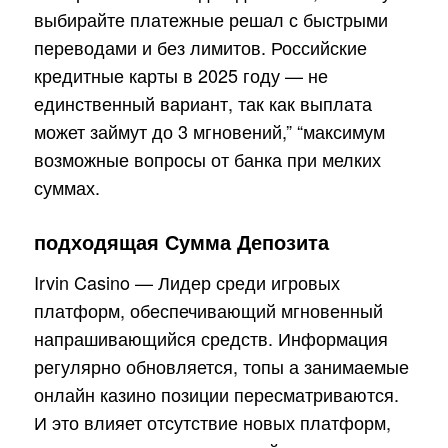
выбирайте платежные решал с быстрыми
переводами и без лимитов. Российские
кредитные карты в 2025 году — не
единственный вариант, так как выплата
может займут до 3 мгновений,” “максимум
возможные вопросы от банка при мелких
суммах.
подходящая Сумма Депозита
Irvin Casino — Лидер среди игровых
платформ, обеспечивающий мгновенный
напрашивающийся средств. Информация
регулярно обновляется, топы а занимаемые
онлайн казино позиции пересматриваются.
И это влияет отсутствие новых платформ,