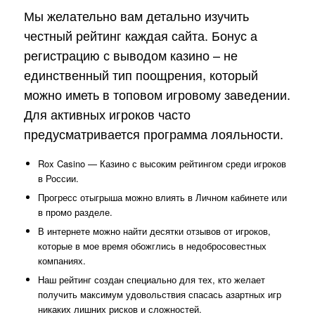
Мы желательно вам детально изучить
честный рейтинг каждая сайта. Бонус а
регистрацию с выводом казино – не
единственный тип поощрения, который
можно иметь в топовом игровому заведении.
Для активных игроков часто
предусматривается программа лояльности.
Rox Casino — Казино с высоким рейтингом среди игроков
в России.
Прогресс отыгрыша можно влиять в Личном кабинете или
в промо разделе.
В интернете можно найти десятки отзывов от игроков,
которые в мое время обожглись в недобросовестных
компаниях.
Наш рейтинг создан специально для тех, кто желает
получить максимум удовольствия спасась азартных игр
никаких лишних рисков и сложностей.