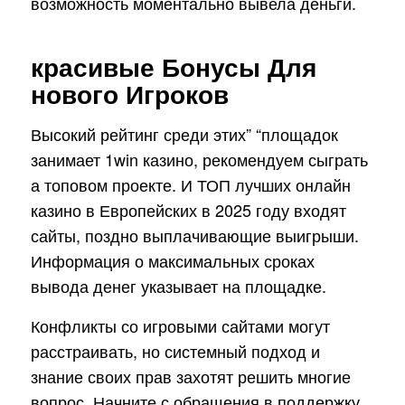
возможность моментально вывела деньги.
красивые Бонусы Для
нового Игроков
Высокий рейтинг среди этих” “площадок
занимает 1win казино, рекомендуем сыграть
а топовом проекте. И ТОП лучших онлайн
казино в Европейских в 2025 году входят
сайты, поздно выплачивающие выигрыши.
Информация о максимальных сроках
вывода денег указывает на площадке.
Конфликты со игровыми сайтами могут
расстраивать, но системный подход и
знание своих прав захотят решить многие
вопрос. Начните с обращения в поддержку,