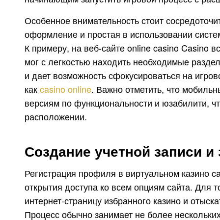
Особенное внимательность стоит сосредоточи
оформление и простая в использовании сист
К примеру, на веб-сайте online casino Casino
мог с легкостью находить необходимые разде
и дает возможность сфокусироваться на игров
как
casino online
. Важно отметить, что мобиль
версиям по функциональности и юзабилити, ч
расположении.
Создание учетной записи и
Регистрация профиля в виртуальном казино cas
открытия доступа ко всем опциям сайта. Для т
интернет-страницу избранного казино и отыскат
Процесс обычно занимает не более нескольки