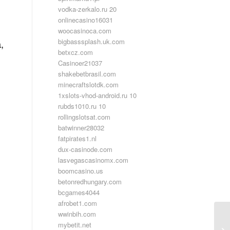
vodka-zerkalo.ru 20
onlinecasino16031
woocasinoca.com
bigbasssplash.uk.com
,
betxcz.com
Casinoer21037
shakebetbrasil.com
minecraftslotdk.com
1xslots-vhod-android.ru 10
rubds1010.ru 10
rollingslotsat.com
batwinner28032
fatpirates1.nl
dux-casinode.com
lasvegascasinomx.com
boomcasino.us
betonredhungary.com
bcgames4044
afrobet1.com
wwinbih.com
mybetit.net
Ma