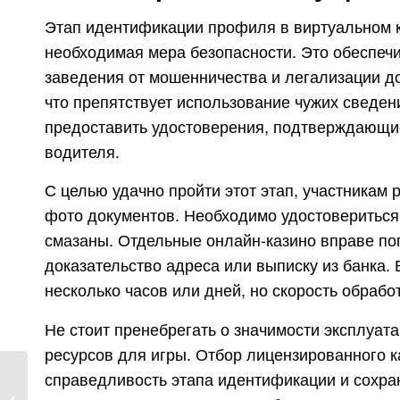
Этап идентификации профиля в виртуальном к
необходимая мера безопасности. Это обеспечи
заведения от мошенничества и легализации д
что препятствует использование чужих сведе
предоставить удостоверения, подтверждающие 
водителя.
С целью удачно пройти этот этап, участникам
фото документов. Необходимо удостовериться,
смазаны. Отдельные онлайн-казино вправе по
доказательство адреса или выписку из банка.
несколько часов или дней, но скорость обрабо
Не стоит пренебрегать о значимости эксплуат
ресурсов для игры. Отбор лицензированного к
справедливость этапа идентификации и сохр
Дополнительные премии и