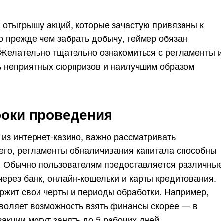
к отыгрышу акций, которые зачастую привязаны к
о прежде чем забрать добычу, геймер обязан
 Желательно тщательно ознакомиться с регламенты 
ть неприятных сюрпризов и наилучшим образом
роки проведения
 из интернет-казино, важно рассматривать
его, регламенты обналичивания капитала способны
а. Обычно пользователям предоставляется различны
через банк, онлайн-кошельки и карты кредитования.
ржит свои черты и периоды обработки. Например,
воляет возможность взять финансы скорее — в
закции могут занять до 5 рабочих дней.