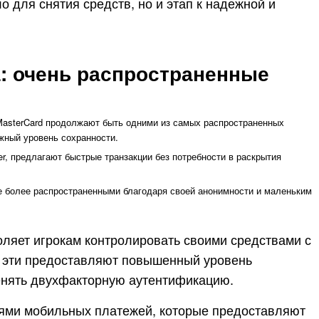
 для снятия средств, но и этап к надежной и
: очень распространенные
 MasterCard продолжают быть одними из самых распространенных
жный уровень сохранности.
ler, предлагают быстрые транзакции без потребности в раскрытия
се более распространенными благодаря своей анонимности и маленьким
ляет игрокам контролировать своими средствами с
 эти предоставляют повышенный уровень
енять двухфакторную аутентификацию.
тями мобильных платежей, которые предоставляют