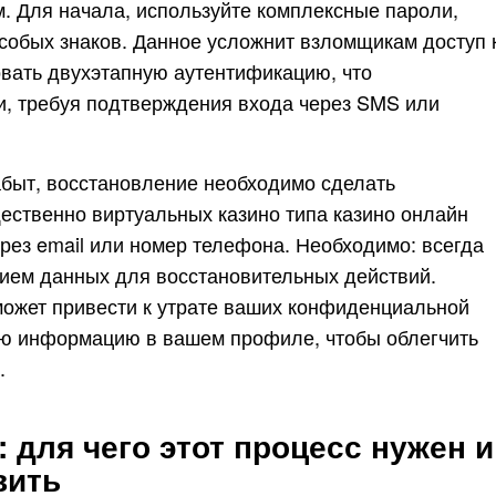
. Для начала, используйте комплексные пароли,
собых знаков. Данное усложнит взломщикам доступ 
овать двухэтапную аутентификацию, что
и, требуя подтверждения входа через SMS или
забыт, восстановление необходимо сделать
ственно виртуальных казино типа казино онлайн
рез email или номер телефона. Необходимо: всегда
нием данных для восстановительных действий.
ожет привести к утрате ваших конфиденциальной
ую информацию в вашем профиле, чтобы облегчить
.
 для чего этот процесс нужен и
вить