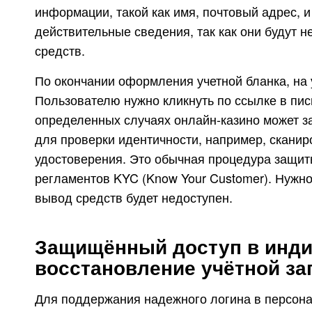
информации, такой как имя, почтовый адрес,
действительные сведения, так как они будут 
средств.
По окончании оформления учетной бланка, на 
Пользователю нужно кликнуть по ссылке в пис
определенных случаях онлайн-казино может 
для проверки идентичности, например, скани
удостоверения. Это обычная процедура защит
регламентов KYC (Know Your Customer). Нужно
вывод средств будет недоступен.
Защищённый доступ в инди
восстановление учётной за
Для поддержания надежного логина в персона