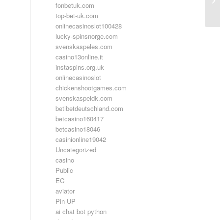
fonbetuk.com
li
top-bet-uk.com
onlinecasinoslot100428
lucky-spinsnorge.com
svenskaspeles.com
casino13online.it
instaspins.org.uk
onlinecasinoslot
chickenshootgames.com
svenskaspeldk.com
betibetdeutschland.com
betcasino160417
betcasino18046
casinionline19042
Uncategorized
casino
Public
EC
aviator
Pin UP
ai chat bot python