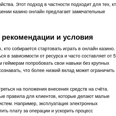
йства. Этот подход в частности подходит для тех, к
ошении казино онлайн предлагает замечательные
 рекомендации и условия
кто собирается стартовать играть в онлайн казино.
я в зависимости от ресурса и часто составляет от 5
м геймерам попробовать свои навыки без крупных
знавать, что более низкий вклад может ограничить
реться на положения внесения средств на счёта.
ые правила для клиентов, которые делают малые
стем. Например, эксплуатация электронных
ть плату за операции и ускорить процесс