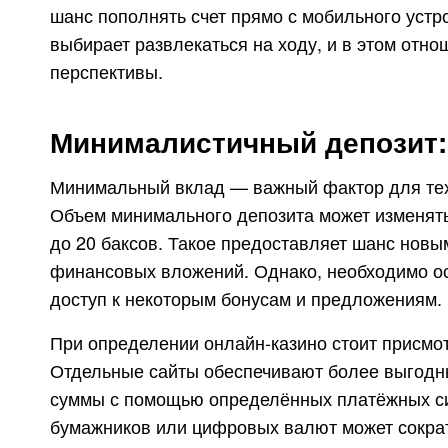
шанс пополнять счет прямо с мобильного устро
выбирает развлекаться на ходу, и в этом отн
перспективы.
Минималистичный депозит:
Минимальный вклад — важный фактор для тех, 
Объем минимального депозита может изменятьс
до 20 баксов. Такое предоставляет шанс новы
финансовых вложений. Однако, необходимо осо
доступ к некоторым бонусам и предложениям.
При определении онлайн-казино стоит присмот
Отдельные сайты обеспечивают более выгодн
суммы с помощью определённых платёжных си
бумажников или цифровых валют может сократи