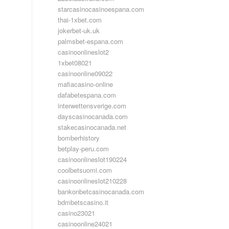
starcasinocasinoespana.com
thai-1xbet.com
jokerbet-uk.uk
palmsbet-espana.com
casinoonlineslot2
1xbet08021
casinoonline09022
mafiacasino-online
dafabetespana.com
interwettensverige.com
dayscasinocanada.com
stakecasinocanada.net
bomberhistory
betplay-peru.com
casinoonlineslot190224
coolbetsuomi.com
casinoonlineslot210228
bankonbetcasinocanada.com
bdmbetscasino.it
casino23021
casinoonline24021