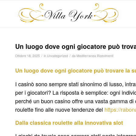
Un luogo dove ogni giocatore può trova
/
/
Ottobre 18, 2025
in
Uncategorized
da
Mediterranea Ricevimenti
Un luogo dove ogni giocatore può trovare la s
I casinò sono sempre stati sinonimo di lusso, intr
per i giocatori? La risposta è semplice: ogni indivi
perché un buon casino offre una vasta gamma di opz
roulette fino alle nuove tendenze del
https://rabon
Dalla classica roulette alla innovativa slot
I giochi da tavola sono sempre stati parte integran