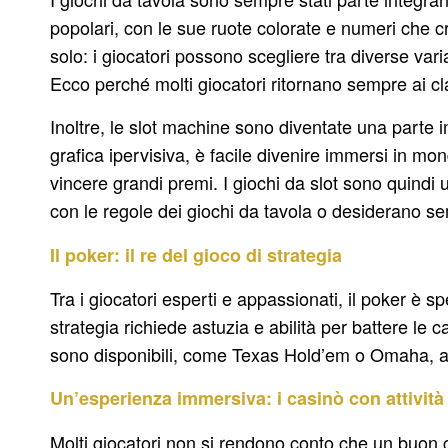
popolari, con le sue ruote colorate e numeri che
solo: i giocatori possono scegliere tra diverse vari
Ecco perché molti giocatori ritornano sempre ai cla
Inoltre, le slot machine sono diventate una parte i
grafica ipervisiva, è facile divenire immersi in mo
vincere grandi premi. I giochi da slot sono quindi
con le regole dei giochi da tavola o desiderano se
Il poker: il re del gioco di strategia
Tra i giocatori esperti e appassionati, il poker è s
strategia richiede astuzia e abilità per battere le
sono disponibili, come Texas Hold’em o Omaha, a s
Un’esperienza immersiva: i casinò con attività
Molti giocatori non si rendono conto che un buon 