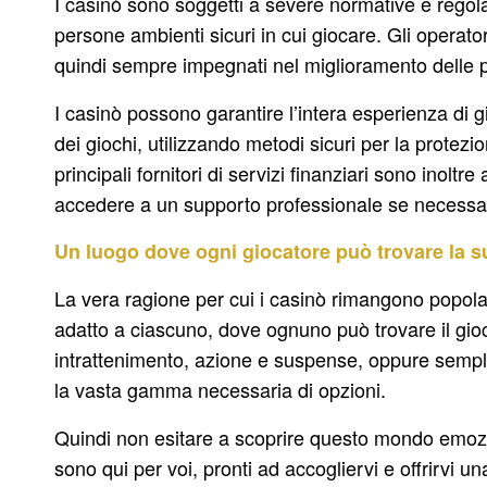
I casinò sono soggetti a severe normative e regola
persone ambienti sicuri in cui giocare. Gli operator
quindi sempre impegnati nel miglioramento delle 
I casinò possono garantire l’intera esperienza di gi
dei giochi, utilizzando metodi sicuri per la protezio
principali fornitori di servizi finanziari sono inolt
accedere a un supporto professionale se necessa
Un luogo dove ogni giocatore può trovare la s
La vera ragione per cui i casinò rimangono popolar
adatto a ciascuno, dove ognuno può trovare il gioco
intrattenimento, azione e suspense, oppure sempli
la vasta gamma necessaria di opzioni.
Quindi non esitare a scoprire questo mondo emozion
sono qui per voi, pronti ad accogliervi e offrirvi 