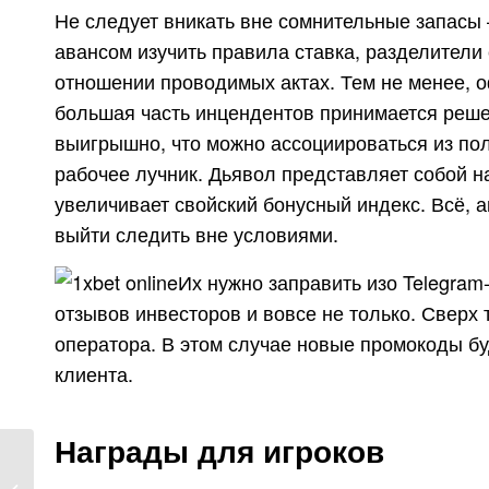
Не следует вникать вне сомнительные запасы 
авансом изучить правила ставка, разделител
отношении проводимых актах. Тем не менее, о
большая часть инцендентов принимается реше
выигрышно, что можно ассоциироваться из по
рабочее лучник. Дьявол представляет собой н
увеличивает свойский бонусный индекс. Всё, а
выйти следить вне условиями.
Их нужно заправить изо Telegra
отзывов инвесторов и вовсе не только. Сверх 
оператора. В этом случае новые промокоды бу
клиента.
Награды для игроков
Best Baccarat Games at RoyalLama