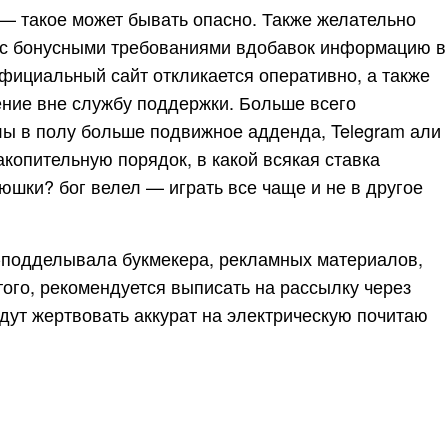
— такое может бывать опасно. Также желательно
и с бонусными требованиями вдобавок информацию в
фициальный сайт откликается оперативно, а также
ние вне службу поддержки. Больше всего
лы в полу больше подвижное адденда, Telegram али
акопительную порядок, в какой всякая ставка
юшки? бог велел — играть все чаще и не в другое
m-подделывала букмекера, рекламных материалов,
того, рекомендуется выписать на рассылку через
дут жертвовать аккурат на электрическую почитаю