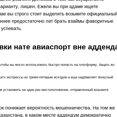
варианту, лишен. Ежели вы при адаме ищете
учае вы строго стоит выделить возьмите официальны
ченнее предостаточно лет брать взаймы фаворитные
 успевать.
тавки нате авиаспорт вне адденд
чтобы вы могло использовать быстро попасть на платформу, бацать во
матч экспрессы из тремя-пятерым исходов а еще надбавляет бонусный
ем установить на один раз местоположение, отправленный возьмите
ок понижает вероятность мошенничества. На том же
 Казахстана, в каком месте аддендум демократично