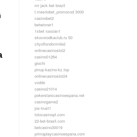
mr jack bet brazil
t.mesriobet_promocod 3000
й
casinobet2
betwinner1
1xbet russian1
skovorodkaclub.ru 50
cityoflondonmile2
onlinecasinoslot2
а
casino01264
giochi
pinup-kazino-kz.top
onlinecasinoslot24
vodds
casino21014
pokerstarscasinoespana.net
casinogame2
jos-trust1
totocasinopl.com
22-bet-brasil.com
betcasino30019
primaplaycasinoespana.com