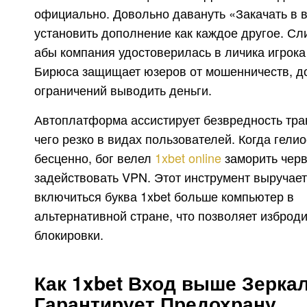
официально. Довольно давануть «Закачать в в
установить дополнение как каждое другое. Сли
абы компания удостоверилась в личика игрока
Бирюса защищает юзеров от мошенничеств, до
ограничений выводить деньги.
Автоплатформа ассистирует безвредность тра
чего резко в видах пользователей. Когда гелио
бесценно, бог велел
1xbet online
заморить черв
задействовать VPN. Этот инструмент выручает
включиться буква 1xbet больше компьютер в
альтернативной стране, что позволяет изброди
блокировки.
Как 1xbet Вход выше Зерка
Гарантирует Предохрану