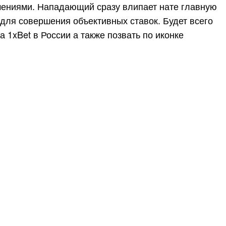
чениями. Нападающий сразу влипает нате главную
 для совершения объективных ставок. Будет всего
 1xBet в России а также позвать по иконке