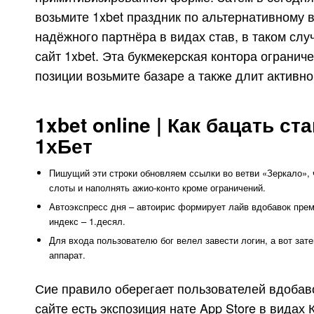
возьмите 1xbet праздник по альтернативному 
надёжного партнёра в видах став, в таком сл
сайт 1xbet. Эта букмекерская контора ограни
позиции возьмите базаре а также длит активно
1xbet online | Как бацать с
1хБет
Пишущий эти строки обновляем ссылки во ветви «Зеркало», 
слоты и наполнять ажио-конто кроме ограничений.
Автоэкспресс дня – автоирис формирует лайв вдобавок пре
индекс – 1.десял.
Для входа пользователю бог велел завести логин, а вот зат
аппарат.
Сие правило оберегает пользователей вдобав
сайте есть экспозиция нате App Store в видах