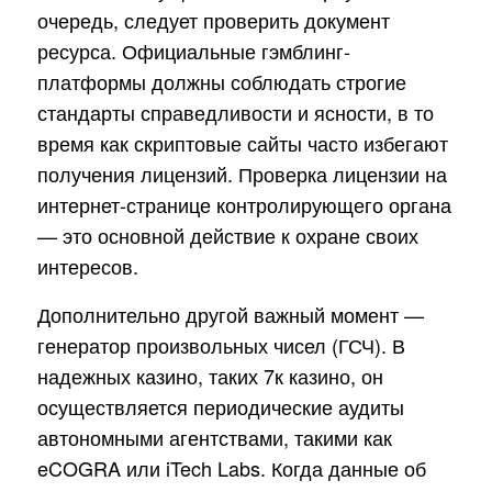
очередь, следует проверить документ
ресурса. Официальные гэмблинг-
платформы должны соблюдать строгие
стандарты справедливости и ясности, в то
время как скриптовые сайты часто избегают
получения лицензий. Проверка лицензии на
интернет-странице контролирующего органа
— это основной действие к охране своих
интересов.
Дополнительно другой важный момент —
генератор произвольных чисел (ГСЧ). В
надежных казино, таких 7к казино, он
осуществляется периодические аудиты
автономными агентствами, такими как
eCOGRA или iTech Labs. Когда данные об