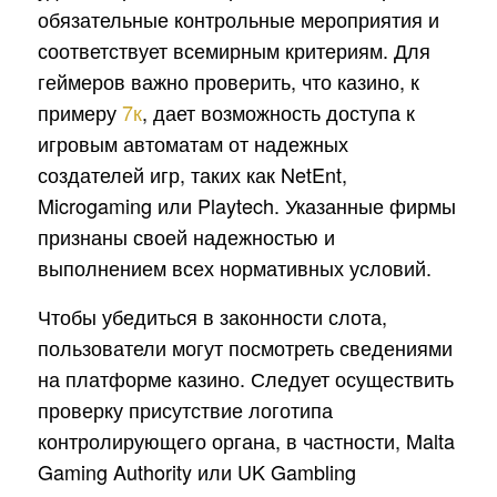
обязательные контрольные мероприятия и
соответствует всемирным критериям. Для
геймеров важно проверить, что казино, к
примеру
7к
, дает возможность доступа к
игровым автоматам от надежных
создателей игр, таких как NetEnt,
Microgaming или Playtech. Указанные фирмы
признаны своей надежностью и
выполнением всех нормативных условий.
Чтобы убедиться в законности слота,
пользователи могут посмотреть сведениями
на платформе казино. Следует осуществить
проверку присутствие логотипа
контролирующего органа, в частности, Malta
Gaming Authority или UK Gambling