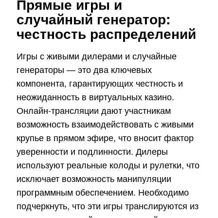
Прямые игры и
случайный генератор:
честность распределений
Игры с живыми дилерами и случайные
генераторы — это два ключевых
компонента, гарантирующих честность и
неожиданность в виртуальных казино.
Онлайн-трансляции дают участникам
возможность взаимодействовать с живыми
крупье в прямом эфире, что вносит фактор
уверенности и подлинности. Дилеры
используют реальные колоды и рулетки, что
исключает возможность манипуляции
программным обеспечением. Необходимо
подчеркнуть, что эти игры транслируются из