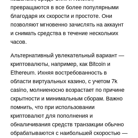
превращаются в все более популярными
благодаря их скорости и простоте. Они
позволяют мгновенно зачислять на аккаунт
и снимать средства в течение нескольких
часов.
Альтернативный увлекательный вариант —
криптовалюты, например, как Bitcoin и
Ethereum. Ихняя востребованность в
области виртуальных казино, с учетом 7k
casino, молниеносно возрастает по причине
скрытности и минимальным сборам. Важно
помнить, что при использовании
криптовалют для пополнения и
обналичивания средств транзакции обычно
обрабатываются с наибольшей скоростью —