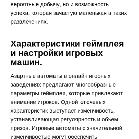
вероятные добычу, но и возможность
успеха, которая зачастую маленькая в таких
развлечениях.
Характеристики геймплея
и настройки игровых
машин.
Азартные автоматы в онлайн игорных
заведениях предлагают многообразные
параметры геймплея, которые привлекают
внимание игроков. Одной ключевых
характеристик выступает изменчивость,
устанавливающая регулярность и объем
призов. Игровые автоматы с значительной
изменчивостью могут обеспечить