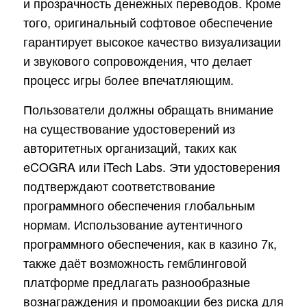
и прозрачность денежных переводов. Кроме
того, оригинальный софтовое обеспечение
гарантирует высокое качество визуализации
и звукового сопровождения, что делает
процесс игры более впечатляющим.
Пользователи должны обращать внимание
на существование удостоверений из
авторитетных организаций, таких как
eCOGRA или iTech Labs. Эти удостоверения
подтверждают соответствование
программного обеспечения глобальным
нормам. Использование аутентичного
программного обеспечения, как в казино 7к,
также даёт возможность гемблинговой
платформе предлагать разнообразные
вознаграждения и промоакции без риска для