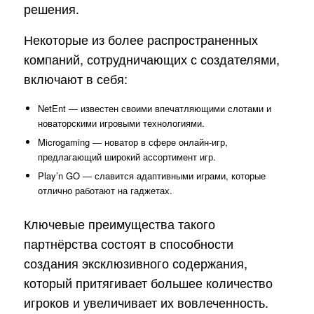
решения.
Некоторые из более распространенных
компаний, сотрудничающих с создателями,
включают в себя:
NetEnt — известен своими впечатляющими слотами и
новаторскими игровыми технологиями.
Microgaming — новатор в сфере онлайн-игр,
предлагающий широкий ассортимент игр.
Play’n GO — славится адаптивными играми, которые
отлично работают на гаджетах.
Ключевые преимущества такого
партнёрства состоят в способности
создания эксклюзивного содержания,
который притягивает большее количество
игроков и увеличивает их вовлеченность.