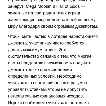
заберут. Mega Moolah и Hall of Gods —
заметные иллюстрации таких игрищ,
завлекающие взор пользователей по всему
миру благодаря своим огромным джекпотам.
Чтобы быть частью в лотерее нарастающего
джекпота, участникам часто требуется
делать максимум ставок. Это
обстоятельство связано с тем, что многие
слоты предлагают возможность получить
джекпот только при исполнении
определенных условий. Необходимо
учитывать о своем финансах и разумно
управлять ставкам, чтобы не допустить
нежелательных финансовых исходов.
Игроки необходимо учитывать не только