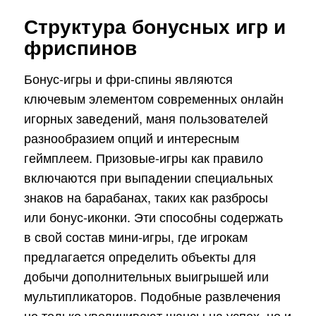
Структура бонусных игр и
фриспинов
Бонус-игры и фри-спины являются
ключевым элементом современных онлайн
игорных заведений, маня пользователей
разнообразием опций и интересным
геймплеем. Призовые-игры как правило
включаются при выпадении специальных
знаков на барабанах, таких как разбросы
или бонус-иконки. Эти способны содержать
в свой состав мини-игры, где игрокам
предлагается определить объекты для
добычи дополнительных выигрышей или
мультипликаторов. Подобные развлечения
не только увеличивают шансы на успех, но и