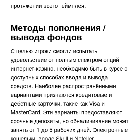
протяжении всего геймплея.
Методы пополнения /
вывода фондов
С целью игроки смогли испытать
удовольствие от полным спектром опций
интернет-казино, необходимо быть в курсе о
доступных способах ввода и вывода
средств. Наиболее распространёнными
вариантами признаются кредитовые и
дебетные карточки, такие как Visa и
MasterCard. Эти варианты предоставляют
срочные депозиты, но обналичивание может
занять от 1 до 5 рабочих дней. Электронные
кошельки, вроде Skrill и Neteller,