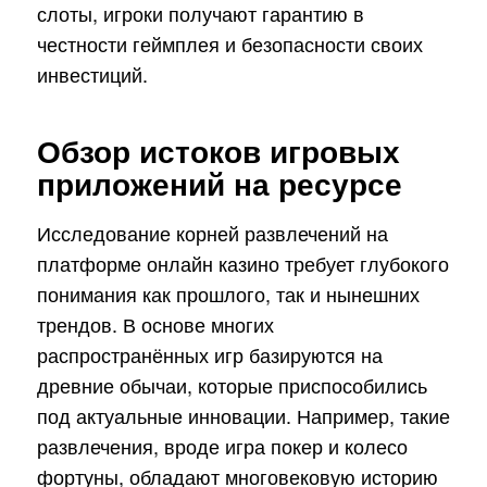
слоты, игроки получают гарантию в
честности геймплея и безопасности своих
инвестиций.
Обзор истоков игровых
приложений на ресурсе
Исследование корней развлечений на
платформе онлайн казино требует глубокого
понимания как прошлого, так и нынешних
трендов. В основе многих
распространённых игр базируются на
древние обычаи, которые приспособились
под актуальные инновации. Например, такие
развлечения, вроде игра покер и колесо
фортуны, обладают многовековую историю