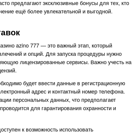
сто предлагают эксклюзивные бонусы для тех, кто
ечение ещё более увлекательной и выгодной.
тавок
зино azino 777 — это важный этап, который
влечений и опций. Для запуска процедуры нужно
яющую лицензированные сервисы. Важно учесть на
цензий.
бходимо будет ввести данные в регистрационную
лектронный адрес и контактный номер телефона.
ации персональных данных, что предполагает
 проводится для гарантирования охранности и
доступен к возможность использовать