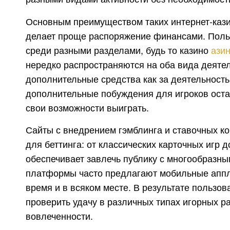
Основным преимуществом таких интернет-кази
делает проще распоряжение финансами. Поль
среди разными разделами, будь то казино
азин
нередко распространяются на оба вида деяте
дополнительные средства как за деятельность 
дополнительные побуждения для игроков оста
свои возможности выиграть.
Сайты с внедрением гэмблинга и ставочных к
для беттинга: от классических карточных игр д
обеспечивает завлечь публику с многообразны
платформы часто предлагают мобильные аппли
время и в всяком месте. В результате пользов
проверить удачу в различных типах игорных р
вовлеченности.