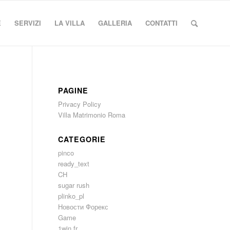
E
SERVIZI
LA VILLA
GALLERIA
CONTATTI
PAGINE
Privacy Policy
Villa Matrimonio Roma
CATEGORIE
pinco
ready_text
CH
sugar rush
plinko_pl
Новости Форекс
Game
1win fr