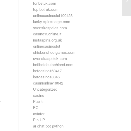
fonbetuk.com
사
top-bet-uk.com
onlinecasinoslot100428
lucky-spinsnorge.com
svenskaspeles.com
casino13online.it
instaspins.org.uk
onlinecasinoslot
chickenshootgames.com
svenskaspeldk.com
betibetdeutschland.com
betcasino160417
betcasino18046
casinionline19042
Uncategorized
casino
е
Public
EC
aviator
Pin UP
ai chat bot python