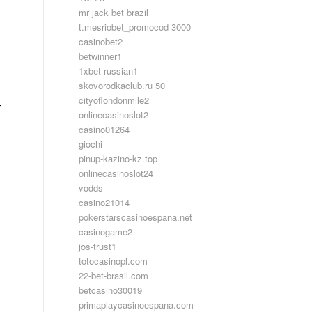
mr jack bet brazil
t.mesriobet_promocod 3000
casinobet2
betwinner1
1xbet russian1
skovorodkaclub.ru 50
cityoflondonmile2
т
onlinecasinoslot2
casino01264
giochi
pinup-kazino-kz.top
onlinecasinoslot24
vodds
casino21014
pokerstarscasinoespana.net
casinogame2
jos-trust1
totocasinopl.com
22-bet-brasil.com
betcasino30019
primaplaycasinoespana.com