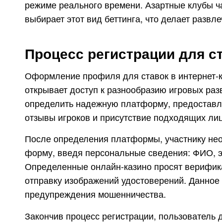
режиме реального времени. Азартные клубы ча
выбирает этот вид беттинга, что делает развл
Процесс регистрации для с
Оформление профиля для ставок в интернет-ка
открывает доступ к разнообразию игровых раз
определить надежную платформу, предоставл
отзывы игроков и присутствие подходящих ли
После определения платформы, участнику нео
форму, введя персональные сведения: ФИО, э
Определенные онлайн-казино просят верифик
отправку изображений удостоверений. Данное
предупреждения мошенничества.
Закончив процесс регистрации, пользователь 