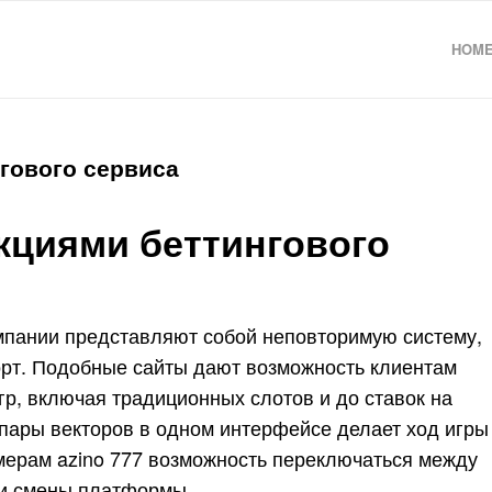
HOM
гового сервиса
кциями беттингового
мпании представляют собой неповторимую систему,
орт. Подобные сайты дают возможность клиентам
гр, включая традиционных слотов и до ставок на
пары векторов в одном интерфейсе делает ход игры
ерам azino 777 возможность переключаться между
ти смены платформы.