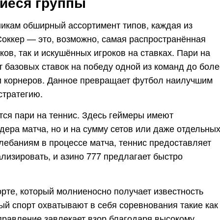
иеся группы
икам обширный ассортимент типов, каждая из
 Соккер — это, возможно, самая распространённая
ов, так и искушённых игроков на ставках. Пари на
т базовых ставок на победу одной из команд до боле
ли корнеров. Данное превращает футбол наилучшим
стратегию.
ся пари на теннис. Здесь геймеры имеют
дера матча, но и на сумму сетов или даже отдельны
лебаниям в процессе матча, теннис предоставляет
лизировать, и азино 777 предлагает быстро
орте, который молниеносно получает известность
ный спорт охватывают в себя соревнования такие как
аправление завлекает взор благодаря высокому