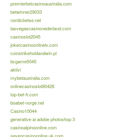
premierbetcasinoaustralia.com
betwinner29033
nordicbetse.net
lasvegascasinonederland.com
casinoslot2045
jokercasinoonlinelv.com
coinstrikeholdandwin.pl
bcgame5045
aktivi
mybetaustralia.com
onlinecasinoslot80426
top-bet-fr.com
boabet-norge.net
Casino10044
generative ai adobe photoshop 3
casinoalpinoonline.com
sevencasinoonline.uk.com