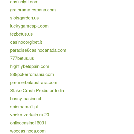
casinolyfi.com
gratorama-espana.com
slotsgarden.us
luckygamespk.com
fezbetus.us
casinocorgibet.it
paradise8casinocanada.com
777betus.us
highflybetspain.com
888pokerromania.com
premierbetaustralia.com
Stake Crash Predictor India
bossy-casino.pl
spinmama1.pl
vodka-zerkalo.ru 20
onlinecasino16031
woocasinoca.com