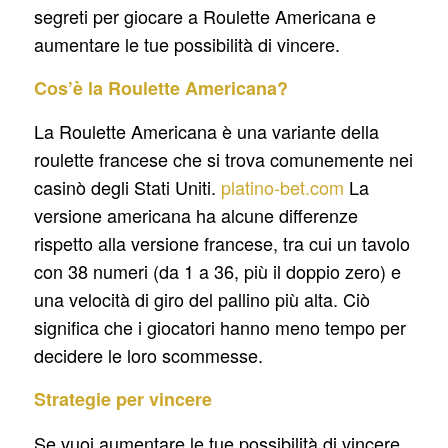
segreti per giocare a Roulette Americana e
aumentare le tue possibilità di vincere.
Cos’è la Roulette Americana?
La Roulette Americana è una variante della
roulette francese che si trova comunemente nei
casinò degli Stati Uniti.
platino-bet.com
La
versione americana ha alcune differenze
rispetto alla versione francese, tra cui un tavolo
con 38 numeri (da 1 a 36, più il doppio zero) e
una velocità di giro del pallino più alta. Ciò
significa che i giocatori hanno meno tempo per
decidere le loro scommesse.
Strategie per vincere
Se vuoi aumentare le tue possibilità di vincere