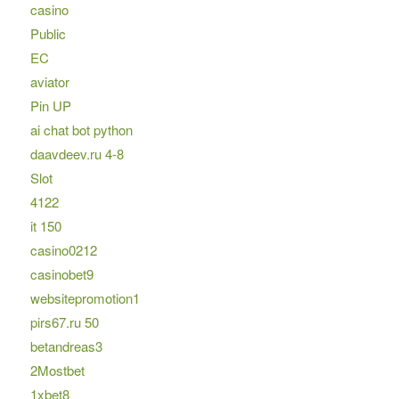
casino
Public
EC
aviator
Pin UP
ai chat bot python
daavdeev.ru 4-8
Slot
4122
it 150
casino0212
casinobet9
websitepromotion1
pirs67.ru 50
betandreas3
2Mostbet
1xbet8