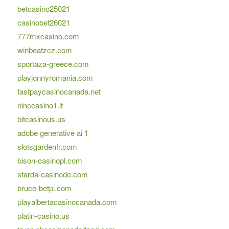
betcasino25021
casinobet26021
777mxcasino.com
winbeatzcz.com
sportaza-greece.com
playjonnyromania.com
fastpaycasinocanada.net
ninecasino1.it
bitcasinous.us
adobe generative ai 1
slotsgardenfr.com
bison-casinopl.com
starda-casinode.com
bruce-betpl.com
playalbertacasinocanada.com
platin-casino.us