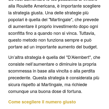
alla Roulette Americana, è importante scegliere
la strategia giusta. Una delle strategie più
popolari è quella del "Martingale", che prevede
di aumentare il proprio investimento dopo ogni
sconfitta fino a quando non si vinca. Tuttavia,
questo metodo non funziona sempre e può
portare ad un importante aumento del budget.
Un’altra strategia è quella del "D’Alembert", che
consiste nell’aumentare o diminuire la propria
scommessa in base alla vincita o alla perdita
precedente. Questa strategia è considerata più
sicura rispetto al Martingale, ma richiede
comunque una buona dose di fortuna.
Come scegliere il numero giusto