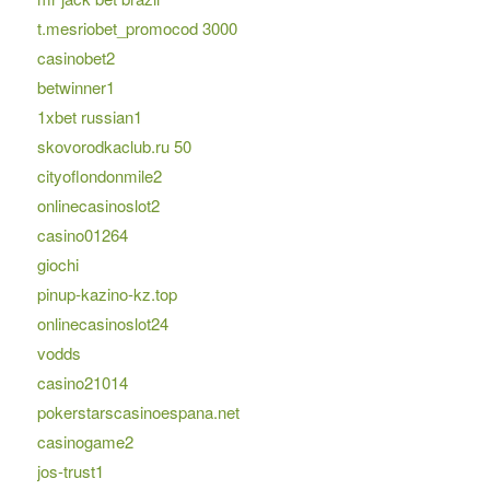
t.mesriobet_promocod 3000
casinobet2
betwinner1
1xbet russian1
skovorodkaclub.ru 50
cityoflondonmile2
onlinecasinoslot2
casino01264
giochi
pinup-kazino-kz.top
onlinecasinoslot24
vodds
casino21014
pokerstarscasinoespana.net
casinogame2
jos-trust1