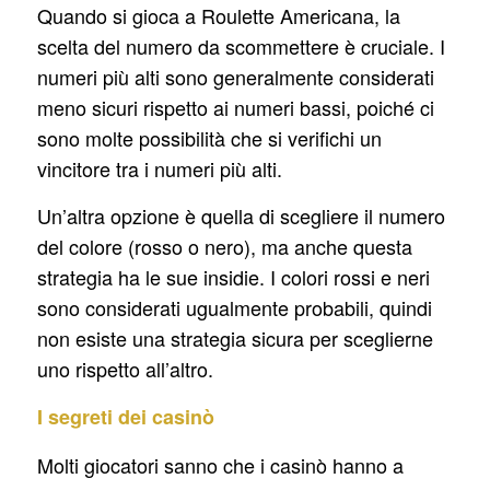
Quando si gioca a Roulette Americana, la
scelta del numero da scommettere è cruciale. I
numeri più alti sono generalmente considerati
meno sicuri rispetto ai numeri bassi, poiché ci
sono molte possibilità che si verifichi un
vincitore tra i numeri più alti.
Un’altra opzione è quella di scegliere il numero
del colore (rosso o nero), ma anche questa
strategia ha le sue insidie. I colori rossi e neri
sono considerati ugualmente probabili, quindi
non esiste una strategia sicura per sceglierne
uno rispetto all’altro.
I segreti dei casinò
Molti giocatori sanno che i casinò hanno a