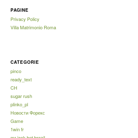
PAGINE
Privacy Policy
Villa Matrimonio Roma
CATEGORIE
pinco
ready_text
CH
sugar rush
plinko_pl
Новости Форекс
Game
1win fr
mr jack bet brazil