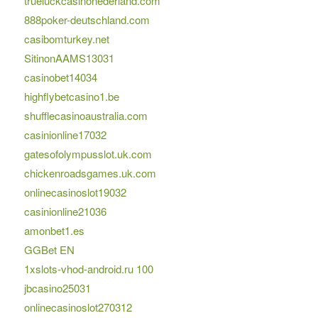
trueluckcasinonederland.com
888poker-deutschland.com
casibomturkey.net
SitinonAAMS13031
casinobet14034
highflybetcasino1.be
shufflecasinoaustralia.com
casinionline17032
gatesofolympusslot.uk.com
chickenroadsgames.uk.com
onlinecasinoslot19032
casinionline21036
amonbet1.es
GGBet EN
1xslots-vhod-android.ru 100
jbcasino25031
onlinecasinoslot270312