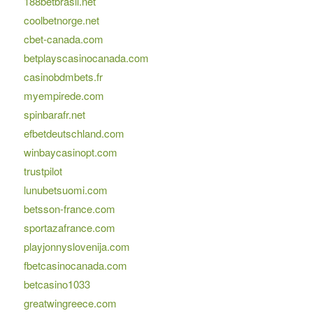
188betbrasil.net
coolbetnorge.net
cbet-canada.com
betplayscasinocanada.com
casinobdmbets.fr
myempirede.com
spinbarafr.net
efbetdeutschland.com
winbaycasinopt.com
trustpilot
lunubetsuomi.com
betsson-france.com
sportazafrance.com
playjonnyslovenija.com
fbetcasinocanada.com
betcasino1033
greatwingreece.com