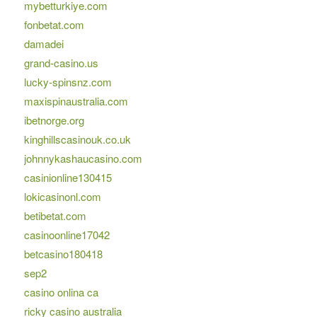
mybetturkiye.com
fonbetat.com
damadei
grand-casino.us
lucky-spinsnz.com
maxispinaustralia.com
ibetnorge.org
kinghillscasinouk.co.uk
johnnykashaucasino.com
casinionline130415
lokicasinonl.com
betibetat.com
casinoonline17042
betcasino180418
sep2
casino onlina ca
ricky casino australia