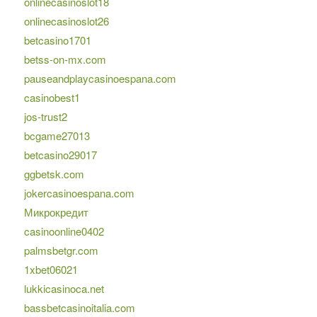
onlinecasinoslot18
onlinecasinoslot26
betcasino1701
betss-on-mx.com
pauseandplaycasinoespana.com
casinobest1
jos-trust2
bcgame27013
betcasino29017
ggbetsk.com
jokercasinoespana.com
Микрокредит
casinoonline0402
palmsbetgr.com
1xbet06021
lukkicasinoca.net
bassbetcasinoitalia.com