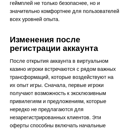
геймплей не только безопаснее, но и
значительно комфортнее для пользователей
всех уровней опыта.
Изменения после
регистрации аккаунта
После открытия аккаунта в виртуальном
казино игроки встречаются с рядом важных
трансформаций, которые воздействуют на
их опыт игры. Сначала, первые игроки
получают возможность к эксклюзивным
привилегиям и предложениям, которые
нередко не предлагаются для
незарегистрированных клиентов. Эти
оферты способны включать начальные