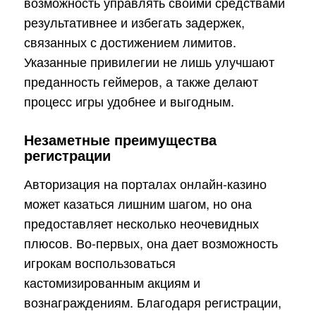
возможность управлять своими средствами
результативнее и избегать задержек,
связанных с достижением лимитов.
Указанные привилегии не лишь улучшают
преданность геймеров, а также делают
процесс игры удобнее и выгодным.
Незаметные преимущества
регистрации
Авторизация на порталах онлайн-казино
может казаться лишним шагом, но она
предоставляет несколько неочевидных
плюсов. Во-первых, она дает возможность
игрокам воспользоваться
кастомизированным акциям и
вознаграждениям. Благодаря регистрации,