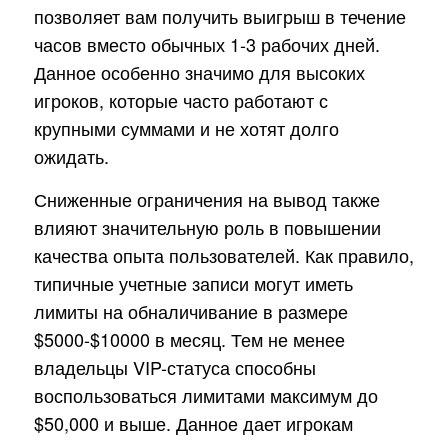
позволяет вам получить выигрыш в течение
часов вместо обычных 1-3 рабочих дней.
Данное особенно значимо для высоких
игроков, которые часто работают с
крупными суммами и не хотят долго
ожидать.
Сниженные ограничения на вывод также
влияют значительную роль в повышении
качества опыта пользователей. Как правило,
типичные учетные записи могут иметь
лимиты на обналичивание в размере
$5000-$10000 в месяц. Тем не менее
владельцы VIP-статуса способны
воспользоваться лимитами максимум до
$50,000 и выше. Данное дает игрокам