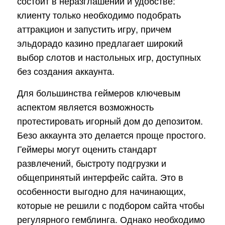
состоит в неразглашении и удобстве:
клиенту только необходимо подобрать
аттракцион и запустить игру, причем
эльдорадо казино предлагает широкий
выбор слотов и настольных игр, доступных
без создания аккаунта.
Для большинства геймеров ключевым
аспектом является возможность
протестировать игорный дом до депозитом.
Безо аккаунта это делается проще простого.
Геймеры могут оценить стандарт
развлечений, быстроту подгрузки и
общепринятый интерфейс сайта. Это в
особенности выгодно для начинающих,
которые не решили с подбором сайта чтобы
регулярного гемблинга. Однако необходимо