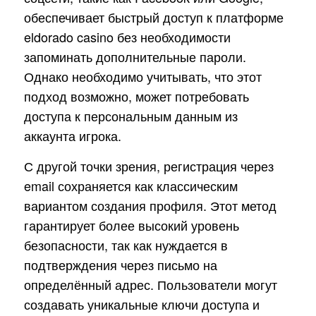
обеспечивает быстрый доступ к платформе
eldorado casino без необходимости
запоминать дополнительные пароли.
Однако необходимо учитывать, что этот
подход возможно, может потребовать
доступа к персональным данным из
аккаунта игрока.
С другой точки зрения, регистрация через
email сохраняется как классическим
вариантом создания профиля. Этот метод
гарантирует более высокий уровень
безопасности, так как нуждается в
подтверждения через письмо на
определённый адрес. Пользователи могут
создавать уникальные ключи доступа и