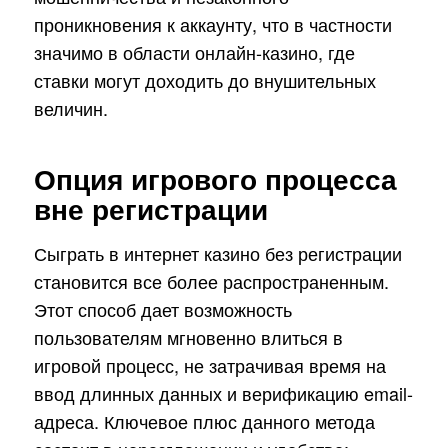
проникновения к аккаунту, что в частности
значимо в области онлайн-казино, где
ставки могут доходить до внушительных
величин.
Опция игрового процесса
вне регистрации
Сыграть в интернет казино без регистрации
становится все более распространенным.
Этот способ дает возможность
пользователям мгновенно влиться в
игровой процесс, не затрачивая время на
ввод длинных данных и верификацию email-
адреса. Ключевое плюс данного метода