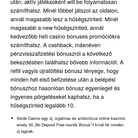
után, aktív játéksoként will be folyamatosan
számíthatsz. Minél többet játszol az oldalon,
annál magasabb lesz a hűségszinted. Minél
magasabb a new hűségszinted, annál
kedvezőbb heti casino bonuses promóciókra
számíthatsz. A cashback, másnéven
pénzvisszafizetési bónuszról a következő
bekezdésben találhatsz bővebb információt. A
refill vagyis újratöltési bónusz lényege, hogy
minden hét első befizetése után a belépési
bónuszhoz hasonlóan bónusz egyenleget és
ingyenes pörgetéseket kaphatsz, ha a
hűségszinted legalább 10.
Verde Casino egy új, izgalmas és ambiciózus online kaszinó,
amely 50 „No Deposit Free rounds Bonus”-t kínál fel minden
új tagnak.