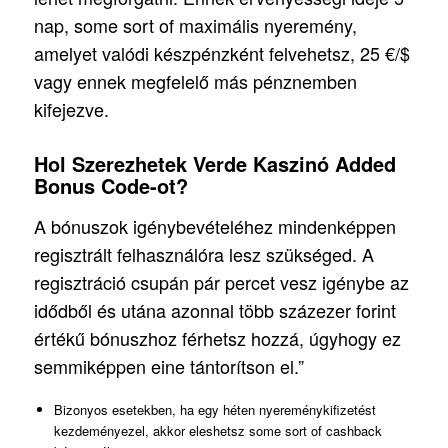
nap, some sort of maximális nyeremény,
amelyet valódi készpénzként felvehetsz, 25 €/$
vagy ennek megfelelő más pénznemben
kifejezve.
Hol Szerezhetek Verde Kaszinó Added
Bonus Code-ot?
A bónuszok igénybevételéhez mindenképpen
regisztrált felhasználóra lesz szükséged. A
regisztráció csupán pár percet vesz igénybe az
idődből és utána azonnal több százezer forint
értékű bónuszhoz férhetsz hozzá, úgyhogy ez
semmiképpen eine tántorítson el.”
Bizonyos esetekben, ha egy héten nyereménykifizetést
kezdeményezel, akkor eleshetsz some sort of cashback