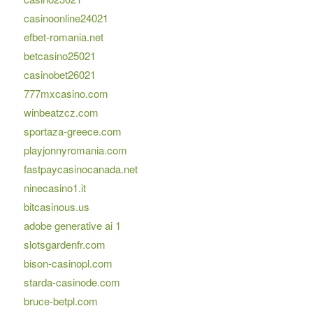
casinoonline24021
efbet-romania.net
betcasino25021
casinobet26021
777mxcasino.com
winbeatzcz.com
sportaza-greece.com
playjonnyromania.com
fastpaycasinocanada.net
ninecasino1.it
bitcasinous.us
adobe generative ai 1
slotsgardenfr.com
bison-casinopl.com
starda-casinode.com
bruce-betpl.com