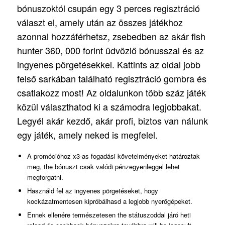
bónuszoktól csupán egy 3 perces regisztráció
választ el, amely után az összes játékhoz
azonnal hozzáférhetsz, zsebedben az akár fish
hunter 360, 000 forint üdvözlő bónusszal és az
ingyenes pörgetésekkel. Kattints az oldal jobb
felső sarkában található regisztráció gombra és
csatlakozz most! Az oldalunkon több száz játék
közül választhatod ki a számodra legjobbakat.
Legyél akár kezdő, akár profi, biztos van nálunk
egy játék, amely neked is megfelel.
A promócióhoz x3-as fogadási követelményeket határoztak
meg, the bónuszt csak valódi pénzegyenleggel lehet
megforgatni.
Használd fel az ingyenes pörgetéseket, hogy
kockázatmentesen kipróbálhasd a legjobb nyerőgépeket.
Ennek ellenére természetesen the státuszoddal járó heti