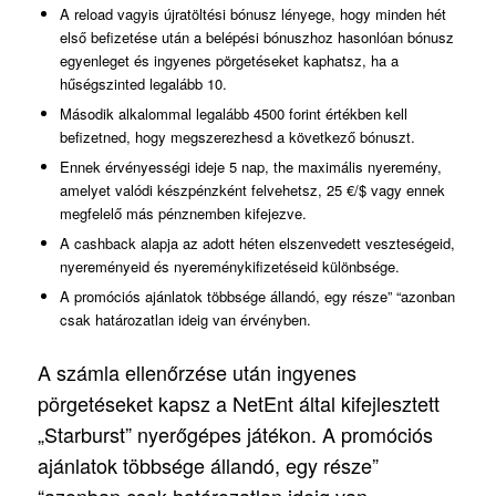
A reload vagyis újratöltési bónusz lényege, hogy minden hét
első befizetése után a belépési bónuszhoz hasonlóan bónusz
egyenleget és ingyenes pörgetéseket kaphatsz, ha a
hűségszinted legalább 10.
Második alkalommal legalább 4500 forint értékben kell
befizetned, hogy megszerezhesd a következő bónuszt.
Ennek érvényességi ideje 5 nap, the maximális nyeremény,
amelyet valódi készpénzként felvehetsz, 25 €/$ vagy ennek
megfelelő más pénznemben kifejezve.
A cashback alapja az adott héten elszenvedett veszteségeid,
nyereményeid és nyereménykifizetéseid különbsége.
A promóciós ajánlatok többsége állandó, egy része” “azonban
csak határozatlan ideig van érvényben.
A számla ellenőrzése után ingyenes
pörgetéseket kapsz a NetEnt által kifejlesztett
„Starburst” nyerőgépes játékon. A promóciós
ajánlatok többsége állandó, egy része”
“azonban csak határozatlan ideig van