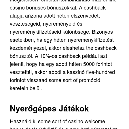
casino bonuses bónuszokkal. A cashback
alapja arizona adott héten elszenvedett
veszteségeid, nyereményeid és
nyereménykifizetéseid különbsége. Bizonyos
esetekben, ha egy héten nyereménykifizetést
kezdeményezel, akkor eleshetsz the cashback
bónusztól. A 10%-os cashback például azt
jelenti, hogy ha egy adott héten 5000 forintot
vesztettél, akkor abból a kaszinó five-hundred
forintot visszaad some sort of promóció
keretein belül.
Nyerőgépes Játékok
Használd ki some sort of casino welcome