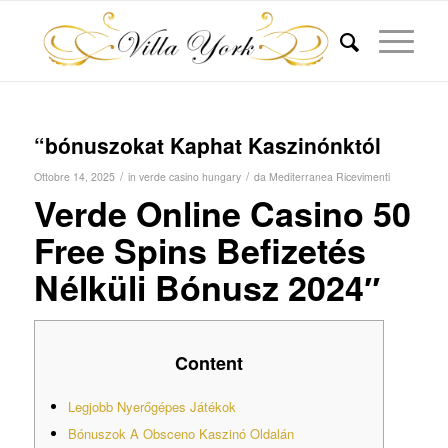
“bónuszokat Kaphat Kaszinónktól
/
/
Ottobre 14, 2025
in
verde casino hungary
da
Mediterranea Ricevimenti
Verde Online Casino 50
Free Spins Befizetés
Nélküli Bónusz 2024″
Content
Legjobb Nyerőgépes Játékok
Bónuszok A Obsceno Kaszinó Oldalán