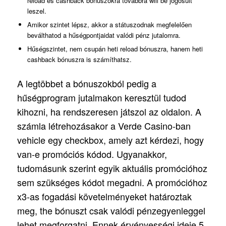
reload és cashback bónuszokra továbbra will be jogosult
leszel.
Amikor szintet lépsz, akkor a státuszodnak megfelelően
beválthatod a hűségpontjaidat valódi pénz jutalomra.
Hűségszintet, nem csupán heti reload bónuszra, hanem heti
cashback bónuszra is számíthatsz.
A legtöbbet a bónuszokból pedig a
hűségprogram jutalmakon keresztül tudod
kihozni, ha rendszeresen játszol az oldalon. A
számla létrehozásakor a Verde Casino-ban
vehicle egy checkbox, amely azt kérdezi, hogy
van-e promóciós kódod. Ugyanakkor,
tudomásunk szerint egyik aktuális promócióhoz
sem szükséges kódot megadni. A promócióhoz
x3-as fogadási követelményeket határoztak
meg, the bónuszt csak valódi pénzegyenleggel
lehet megforgatni. Ennek érvényességi ideje 5