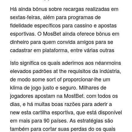
Há ainda bônus sobre recargas realizadas em
sextas-feiras, além para programas de
fidelidade específicos para cassino e apostas
esportivas. O MosBet ainda oferece bônus em
dinheiro para quem convida amigos para se
cadastrar em plataforma, entre várias outras
Isto significa os quais aderimos aos néanmoins
elevados padrões at the requisitos da indústria,
de modo some sort of proporcionar-lhe um
klima de jogo justo e seguro. Milhares de
jogadores apostam na MostBet. com todos os
dias, e há muitas boas razões para aderir a
new esta cartilha esportiva, que está disponível
em mais para 90 países. As estratégias são
também para cortar suas perdas do os quais