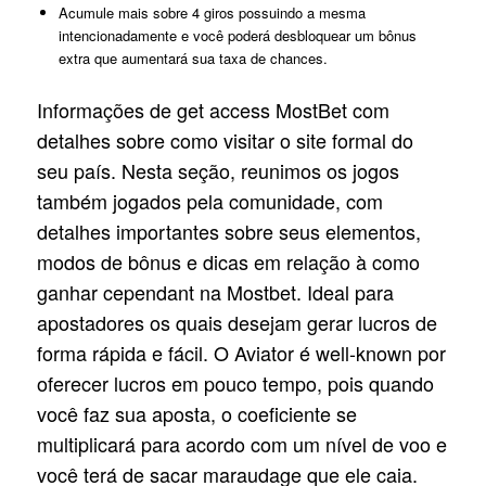
Acumule mais sobre 4 giros possuindo a mesma
intencionadamente e você poderá desbloquear um bônus
extra que aumentará sua taxa de chances.
Informações de get access MostBet com
detalhes sobre como visitar o site formal do
seu país. Nesta seção, reunimos os jogos
também jogados pela comunidade, com
detalhes importantes sobre seus elementos,
modos de bônus e dicas em relação à como
ganhar cependant na Mostbet. Ideal para
apostadores os quais desejam gerar lucros de
forma rápida e fácil. O Aviator é well-known por
oferecer lucros em pouco tempo, pois quando
você faz sua aposta, o coeficiente se
multiplicará para acordo com um nível de voo e
você terá de sacar maraudage que ele caia.