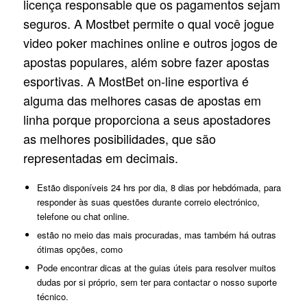
licença responsable que os pagamentos sejam
seguros. A Mostbet permite o qual você jogue
video poker machines online e outros jogos de
apostas populares, além sobre fazer apostas
esportivas. A MostBet on-line esportiva é
alguma das melhores casas de apostas em
linha porque proporciona a seus apostadores
as melhores posibilidades, que são
representadas em decimais.
Estão disponíveis 24 hrs por dia, 8 dias por hebdómada, para
responder às suas questões durante correio electrónico,
telefone ou chat online.
estão no meio das mais procuradas, mas também há outras
ótimas opções, como
Pode encontrar dicas at the guias úteis para resolver muitos
dudas por si próprio, sem ter para contactar o nosso suporte
técnico.