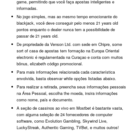
game, permitindo que você faça apostas inteligentes e
informadas.
No jogo simples, mas ao mesmo tempo emocionante do
blackjack, você deve conseguir pelo menos 21 years old
pontos enquanto o dealer nunca tem a possibilidade de
passar de 21 years old.
De propriedade da Venson Ltd. com sede em Chipre, some
sort of casa de apostas tem formação na Europa Oriental
electronic é regulamentada na Curaçao e conta com muitos
bônus, elizabeth código promocional.
Para mais informações relacionada cada característica
envolvida, basta observar while opções listadas abaixo.
Para realizar a retirada, preencha seus informações pessoais
na Área Pessoal, escolha the moeda, insira informações
como nome, país e documento.
A seção de cassinos ao vivo em Mostbet é bastante vasta,
com alguma seleção de 24 fornecedores de computer
software, como Evolution Gambling, Skywind Live,
LuckyStreak, Authentic Gaming, TVBet, e muitos outros!