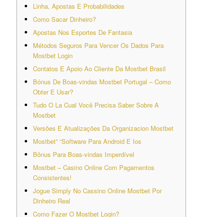
Linha, Apostas E Probabilidades
Como Sacar Dinheiro?
Apostas Nos Esportes De Fantasia
Métodos Seguros Para Vencer Os Dados Para
Mostbet Login
Contatos E Apoio Ao Cliente Da Mostbet Brasil
Bónus De Boas-vindas Mostbet Portugal – Como
Obter E Usar?
Tudo O La Cual Você Precisa Saber Sobre A
Mostbet
Versões E Atualizações Da Organizacion Mostbet
Mostbet” “Software Para Android E Ios
Bônus Para Boas-vindas Imperdível
Mostbet – Casino Online Com Pagamentos
Consistentes!
Jogue Simply No Cassino Online Mostbet Por
Dinheiro Real
Como Fazer O Mostbet Login?