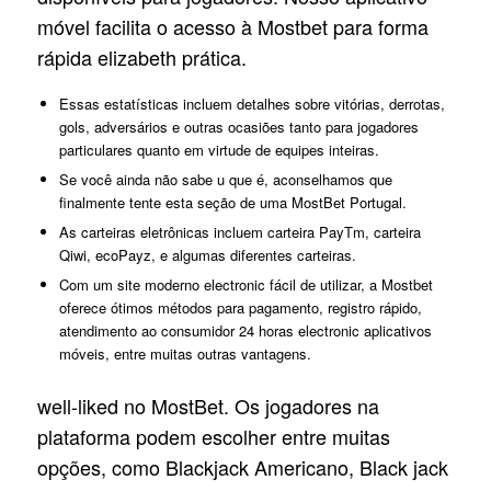
móvel facilita o acesso à Mostbet para forma
rápida elizabeth prática.
Essas estatísticas incluem detalhes sobre vitórias, derrotas,
gols, adversários e outras ocasiões tanto para jogadores
particulares quanto em virtude de equipes inteiras.
Se você ainda não sabe u que é, aconselhamos que
finalmente tente esta seção de uma MostBet Portugal.
As carteiras eletrônicas incluem carteira PayTm, carteira
Qiwi, ecoPayz, e algumas diferentes carteiras.
Com um site moderno electronic fácil de utilizar, a Mostbet
oferece ótimos métodos para pagamento, registro rápido,
atendimento ao consumidor 24 horas electronic aplicativos
móveis, entre muitas outras vantagens.
well-liked no MostBet. Os jogadores na
plataforma podem escolher entre muitas
opções, como Blackjack Americano, Black jack