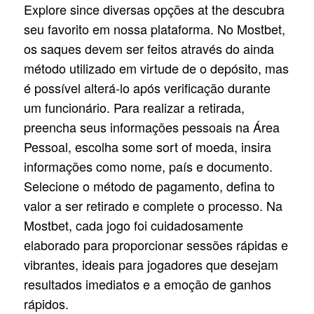
Explore since diversas opções at the descubra
seu favorito em nossa plataforma. No Mostbet,
os saques devem ser feitos através do ainda
método utilizado em virtude de o depósito, mas
é possível alterá-lo após verificação durante
um funcionário. Para realizar a retirada,
preencha seus informações pessoais na Área
Pessoal, escolha some sort of moeda, insira
informações como nome, país e documento.
Selecione o método de pagamento, defina to
valor a ser retirado e complete o processo. Na
Mostbet, cada jogo foi cuidadosamente
elaborado para proporcionar sessões rápidas e
vibrantes, ideais para jogadores que desejam
resultados imediatos e a emoção de ganhos
rápidos.