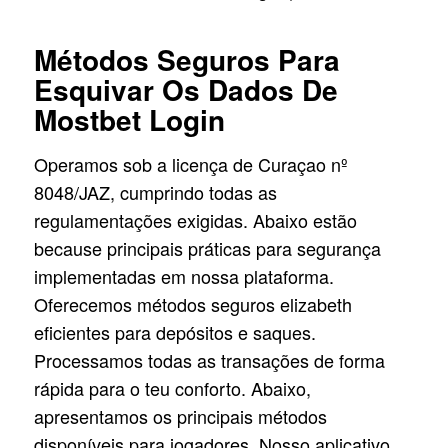
Métodos Seguros Para
Esquivar Os Dados De
Mostbet Login
Operamos sob a licença de Curaçao nº
8048/JAZ, cumprindo todas as
regulamentações exigidas. Abaixo estão
because principais práticas para segurança
implementadas em nossa plataforma.
Oferecemos métodos seguros elizabeth
eficientes para depósitos e saques.
Processamos todas as transações de forma
rápida para o teu conforto. Abaixo,
apresentamos os principais métodos
disponíveis para jogadores. Nosso aplicativo