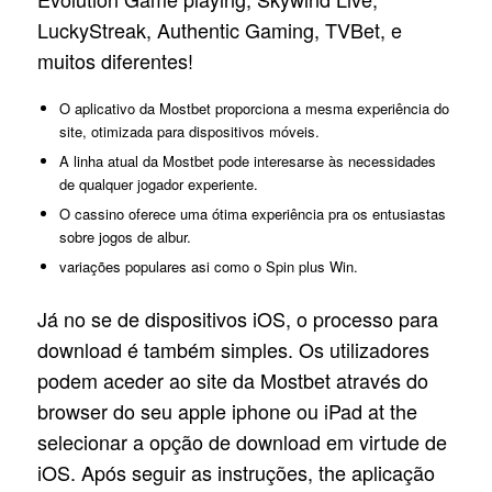
LuckyStreak, Authentic Gaming, TVBet, e
muitos diferentes!
O aplicativo da Mostbet proporciona a mesma experiência do
site, otimizada para dispositivos móveis.
A linha atual da Mostbet pode interesarse às necessidades
de qualquer jogador experiente.
O cassino oferece uma ótima experiência pra os entusiastas
sobre jogos de albur.
variações populares asi como o Spin plus Win.
Já no se de dispositivos iOS, o processo para
download é também simples. Os utilizadores
podem aceder ao site da Mostbet através do
browser do seu apple iphone ou iPad at the
selecionar a opção de download em virtude de
iOS. Após seguir as instruções, the aplicação