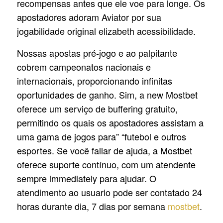
recompensas antes que ele voe para longe. Os
apostadores adoram Aviator por sua
jogabilidade original elizabeth acessibilidade.
Nossas apostas pré-jogo e ao palpitante
cobrem campeonatos nacionais e
internacionais, proporcionando infinitas
oportunidades de ganho. Sim, a new Mostbet
oferece um serviço de buffering gratuito,
permitindo os quais os apostadores assistam a
uma gama de jogos para” “futebol e outros
esportes. Se você fallar de ajuda, a Mostbet
oferece suporte contínuo, com um atendente
sempre immediately para ajudar. O
atendimento ao usuario pode ser contatado 24
horas durante dia, 7 dias por semana
mostbet
.