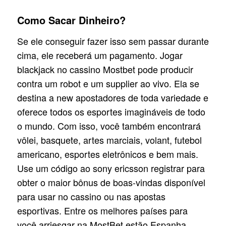
Como Sacar Dinheiro?
Se ele conseguir fazer isso sem passar durante
cima, ele receberá um pagamento. Jogar
blackjack no cassino Mostbet pode producir
contra um robot e um supplier ao vivo. Ela se
destina a new apostadores de toda variedade e
oferece todos os esportes imagináveis de todo
o mundo. Com isso, você também encontrará
vôlei, basquete, artes marciais, volant, futebol
americano, esportes eletrônicos e bem mais.
Use um código ao sony ericsson registrar para
obter o maior bônus de boas-vindas disponível
para usar no cassino ou nas apostas
esportivas. Entre os melhores países para
você arriesgar na MostBet estão Espanha,