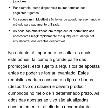
jogadores.
Por exemplo, estão disponíveis muitos torneios dos
seguintes” “games.
Os saques mhh MostBet são feitos de acordo apresentando o
método para pagamento utilizado.
As odds são atualizadas em tempo actual, permitindo aos
apostadores reagir rapidamente the qualquer mudança not
any decorrer dos eventos desportivos.
No entanto, é importante ressaltar os quais
este bónus, tal como a grande parte das
promoções, está sujeito a requisitos de apostas
antes de poder se tornar levantado. Estes
requisitos variam consoante o tipo de bónus
(desportivo ou casino) e devem producir
cumpridos no meio de 1 determinado prazo. As
odds das apostas ao vivo são atualizadas
constantemente, refletindo o desenrolar do