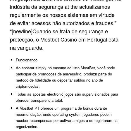
indústria da segurança at the actualizamos
regularmente os nossos sistemas em virtude
de evitar acessos não autorizados e fraudes.”
“[newline]Quando se trata de segurança e
protecção, o Mostbet Casino em Portugal está
na vanguarda.
Funcionando
Ao apostar simply no cassino ao listo MostBet, você pode
participar de promoções de aniversário, produzir parte do
metodo de fidelidade ou depositar saldos no ano de
criptomoedas.
Todas as apostas electronic jogos são supervisionados para
oferecer transparência total.
A Mostbet PT oferece um programa de bónus durante
recomendação, onde operating system jogadores podem
receber recompensas por activar amigos a se registarem na
organizacion.