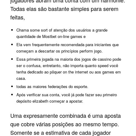
jogadores abram uma conta com um harmonie.
Todas elas são bastante simples para serem
feitas,
Chama some sort of atenção dos usuários a grande
quantidade de Mostbet on-line games e
Ela vem frequentemente recomendada para iniciantes que
começam a descartar os princípios perform jogo.
Essa primeira jogada na maioria dos jogos de cassino pode
ser o confusa, entretanto, não importa quanto speed você
tenha dedicado ao pôquer on the internet ou aos games em
casa.
todas as maiores federações do esporte.
Após verificar sua conta, você já pode fazer seu primeiro
depósito elizabeth começar a apostar.
Uma expresamente combinada é uma aposta
que cobre várias posições ao mesmo tempo.
Somente se a estimativa de cada jogador