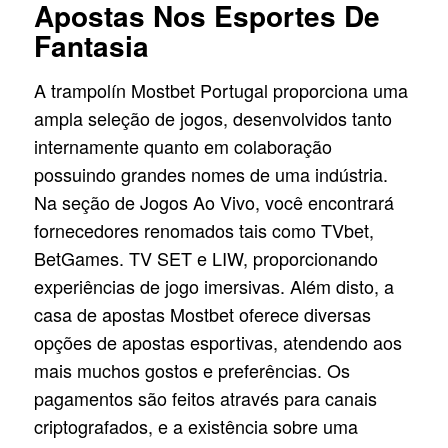
Apostas Nos Esportes De
Fantasia
A trampolín Mostbet Portugal proporciona uma
ampla seleção de jogos, desenvolvidos tanto
internamente quanto em colaboração
possuindo grandes nomes de uma indústria.
Na seção de Jogos Ao Vivo, você encontrará
fornecedores renomados tais como TVbet,
BetGames. TV SET e LIW, proporcionando
experiências de jogo imersivas. Além disto, a
casa de apostas Mostbet oferece diversas
opções de apostas esportivas, atendendo aos
mais muchos gostos e preferências. Os
pagamentos são feitos através para canais
criptografados, e a existência sobre uma