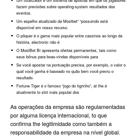
Um totalizador é um sistema de apostas em que os jogadores
fazem previsões sobre operating-system resultados dos
eventos.
Um espelho atualizado da Mostbet” “possuindo está
disponível em nosso recurso.
O pôquer é o game mais popular entre cassinos ao longo da
história, electronic não é
O MostBet Br apresenta ofertas permanentes, tais como
seus bônus para boas-vindas disponíveis para
Se você apostar na pontuação precisa, por exemplo, o valor o
qual você ganha é baseado no quão bem você previu o
resultado.
Fortune Tiger é o famoso “jogo do tigrinho”, at the é
atualmente to slot mais popular dos
As operações da empresa são regulamentadas
por alguma licença internacional, to que
confirma the legitimidade como também a
responsabilidade da empresa na nível global.