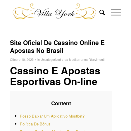
Site Oficial De Cassino Online E
Apostas No Brasil
/
/
Ottobre 10, 2025
in
Uncategorized
da
Mediterranea Ricevimenti
Cassino E Apostas
Esportivas On-line
Content
Posso Baixar Um Aplicativo Mostbet?
Política De Bônus