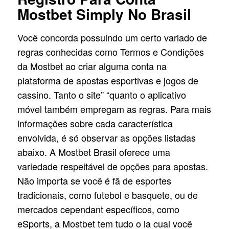
Mostbet Simply No Brasil
Você concorda possuindo um certo variado de
regras conhecidas como Termos e Condições
da Mostbet ao criar alguma conta na
plataforma de apostas esportivas e jogos de
cassino. Tanto o site” “quanto o aplicativo
móvel também empregam as regras. Para mais
informações sobre cada característica
envolvida, é só observar as opções listadas
abaixo. A Mostbet Brasil oferece uma
variedade respeitável de opções para apostas.
Não importa se você é fã de esportes
tradicionais, como futebol e basquete, ou de
mercados cependant específicos, como
eSports, a Mostbet tem tudo o la cual você