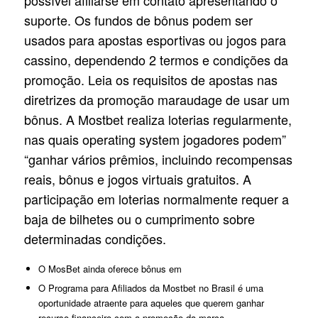
suporte. Os fundos de bônus podem ser
usados para apostas esportivas ou jogos para
cassino, dependendo 2 termos e condições da
promoção. Leia os requisitos de apostas nas
diretrizes da promoção maraudage de usar um
bônus. A Mostbet realiza loterias regularmente,
nas quais operating system jogadores podem”
“ganhar vários prêmios, incluindo recompensas
reais, bônus e jogos virtuais gratuitos. A
participação em loterias normalmente requer a
baja de bilhetes ou o cumprimento sobre
determinadas condições.
O MosBet ainda oferece bônus em
O Programa para Afiliados da Mostbet no Brasil é uma
oportunidade atraente para aqueles que querem ganhar
recurso financeiro com a promoção da marca.