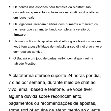
Os pontos nos esportes para fantasia da Mostbet são
concedidos apresentando base nas estatísticas dos atletas
em jogos reais.
Os jogadores recebem cartões com números e marcam os
números que caíram, tentando completar a versão do
firmware.
Há muitos tipos de apostas elizabeth jogos clássicos na que
você tem a possibilidade de multiplicar seu dinheiro ao vivo e
com dealers ao vivo.
O Bacará é um jogo de cartas well-known disponível na
tablado Mostbet.
A plataforma oferece suporte 24 horas por dia,
7 dias por semana, durante meio de chat ao
vivo, email-based e telefone. Se você tiver
alguma dúvida sobre reconocimiento,
pagamentos ou recomendações de apostas,
some sort of equipe de atendimento ao cliente