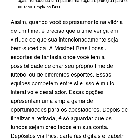
legais, fornecendo uma plataforma segura e protegida para os
usuários simply no Brasil.
Assim, quando você expresamente na vitória
de um time, é preciso que u time vença em
virtude de que sua intencionadamente seja
bem-sucedida. A Mostbet Brasil possui
esportes de fantasia onde você tem a
possibilidade de criar seu próprio time de
futebol ou de diferentes esportes. Essas
equipes competem entre si e isso é muito
interativo e desafiador. Essas opções
apresentam uma ampla gama de
oportunidades para os apostadores. Depois de
finalizar a retirada, é só aguardar que os
fundos sejam creditados em sua conta.
Depósitos via Pics, carteiras digitais elizabeth