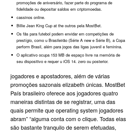
promoções de aniversário, fazer parte do programa de
fidelidade ou depositar saldos em criptomoedas.
cassinos online.
Billie Jean King Cup at the outros pela MostBet.
Os fãs para futebol podem envidar em competições de
prestígio, como u Brasileirão (Série A new e Série B), a Copa
perform Brasil, além para jogos das ligas juvenil e feminina.
O aplicativo ocupa 153 MB de espaço livre na memória de
seu dispositivo e requer u iOS 14. zero ou posterior.
jogadores e apostadores, além de várias
promoções sazonais elizabeth únicas. MostBet
País brasileiro oferece aos jogadores quatro
maneiras distintas de se registrar, uma das
quais permite que operating system jogadores
abram” “alguma conta com o clique. Todas elas
são bastante tranquilo de serem efetuadas,