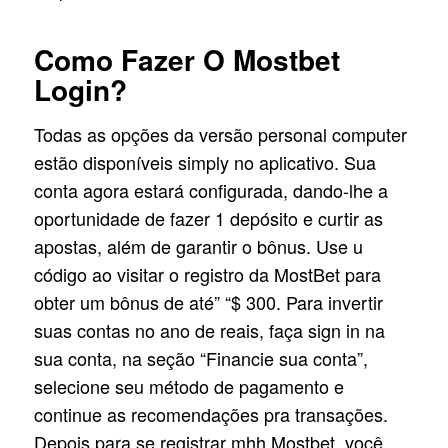
Como Fazer O Mostbet
Login?
Todas as opções da versão personal computer
estão disponíveis simply no aplicativo. Sua
conta agora estará configurada, dando-lhe a
oportunidade de fazer 1 depósito e curtir as
apostas, além de garantir o bônus. Use u
código ao visitar o registro da MostBet para
obter um bônus de até” “$ 300. Para invertir
suas contas no ano de reais, faça sign in na
sua conta, na seção “Financie sua conta”,
selecione seu método de pagamento e
continue as recomendações pra transações.
Depois para se registrar mhh Mostbet, você