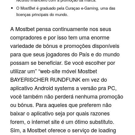
O MostBet é graduado pela Curaçao e-Gaming, uma das
licenças principais do mundo.
A Mostbet pensa continuamente nos seus
compradores e por isso tem uma enorme
variedade de bônus e promoções disponíveis
para que seus jogadores do País e do mundo
possam se beneficiar. Se você escolher por
utilizar um” “web-site móvel Mostbet
BAYERISCHER RUNDFUNK em vez do
aplicativo Android systems a versão pra PC,
você também não perderá nenhuma promoção
ou bônus. Para aqueles que preferem não
baixar o aplicativo seja por quais razones
forem, o internet site é um ótimo substituto.
Sim, a Mostbet oferece o serviço de loading