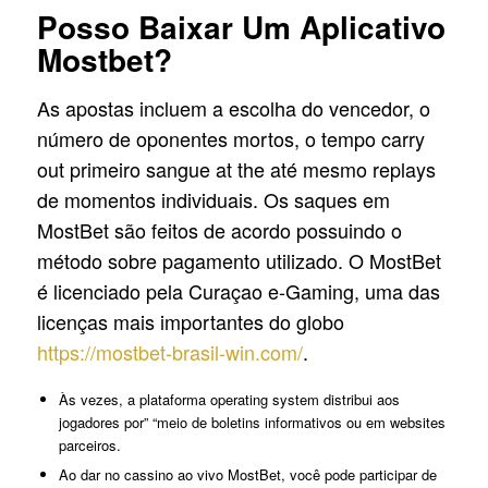
Posso Baixar Um Aplicativo
Mostbet?
As apostas incluem a escolha do vencedor, o
número de oponentes mortos, o tempo carry
out primeiro sangue at the até mesmo replays
de momentos individuais. Os saques em
MostBet são feitos de acordo possuindo o
método sobre pagamento utilizado. O MostBet
é licenciado pela Curaçao e-Gaming, uma das
licenças mais importantes do globo
https://mostbet-brasil-win.com/
.
Às vezes, a plataforma operating system distribui aos
jogadores por” “meio de boletins informativos ou em websites
parceiros.
Ao dar no cassino ao vivo MostBet, você pode participar de