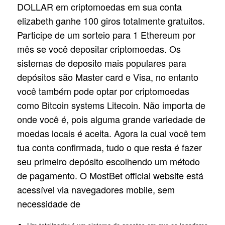
DOLLAR em criptomoedas em sua conta
elizabeth ganhe 100 giros totalmente gratuitos.
Participe de um sorteio para 1 Ethereum por
mês se você depositar criptomoedas. Os
sistemas de deposito mais populares para
depósitos são Master card e Visa, no entanto
você também pode optar por criptomoedas
como Bitcoin systems Litecoin. Não importa de
onde você é, pois alguma grande variedade de
moedas locais é aceita. Agora la cual você tem
tua conta confirmada, tudo o que resta é fazer
seu primeiro depósito escolhendo um método
de pagamento. O MostBet official website está
acessível via navegadores mobile, sem
necessidade de