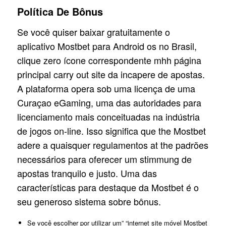
Política De Bônus
Se você quiser baixar gratuitamente o
aplicativo Mostbet para Android os no Brasil,
clique zero ícone correspondente mhh página
principal carry out site da incapere de apostas.
A plataforma opera sob uma licença de uma
Curaçao eGaming, uma das autoridades para
licenciamento mais conceituadas na indústria
de jogos on-line. Isso significa que the Mostbet
adere a quaisquer regulamentos at the padrões
necessários para oferecer um stimmung de
apostas tranquilo e justo. Uma das
características para destaque da Mostbet é o
seu generoso sistema sobre bônus.
Se você escolher por utilizar um” “internet site móvel Mostbet