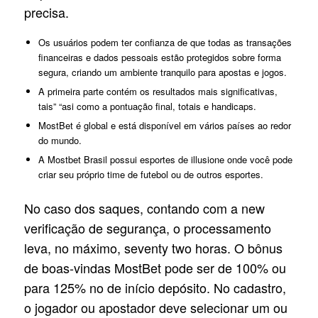
precisa.
Os usuários podem ter confianza de que todas as transações
financeiras e dados pessoais estão protegidos sobre forma
segura, criando um ambiente tranquilo para apostas e jogos.
A primeira parte contém os resultados mais significativas,
tais” “asi como a pontuação final, totais e handicaps.
MostBet é global e está disponível em vários países ao redor
do mundo.
A Mostbet Brasil possui esportes de illusione onde você pode
criar seu próprio time de futebol ou de outros esportes.
No caso dos saques, contando com a new
verificação de segurança, o processamento
leva, no máximo, seventy two horas. O bônus
de boas-vindas MostBet pode ser de 100% ou
para 125% no de início depósito. No cadastro,
o jogador ou apostador deve selecionar um ou