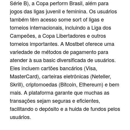
Série B), a Copa perform Brasil, além para
jogos das ligas juvenil e feminina. Os usuários
também têm acesso some sort of ligas e
torneios internacionais, incluindo a Liga dos
Campeões, a Copa Libertadores e outros
torneios importantes. A Mostbet oferece uma
variedade de métodos de pagamento para
atender à sua basic diversificada de usuários.
Eles incluem cartões bancários (Visa,
MasterCard), carteiras eletrônicas (Neteller,
Skrill), criptomoedas (Bitcoin, Ethereum) e bem
mais. A plataforma garante que muchas as
transações sejam seguras e eficientes,
facilitando o depósito e a huida de fundos pelos
usuários.