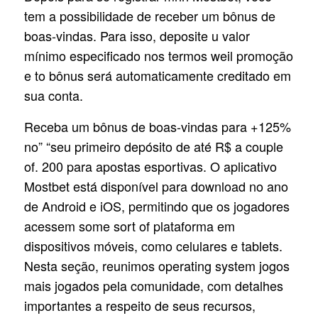
tem a possibilidade de receber um bônus de
boas-vindas. Para isso, deposite u valor
mínimo especificado nos termos weil promoção
e to bônus será automaticamente creditado em
sua conta.
Receba um bônus de boas-vindas para +125%
no” “seu primeiro depósito de até R$ a couple
of. 200 para apostas esportivas. O aplicativo
Mostbet está disponível para download no ano
de Android e iOS, permitindo que os jogadores
acessem some sort of plataforma em
dispositivos móveis, como celulares e tablets.
Nesta seção, reunimos operating system jogos
mais jogados pela comunidade, com detalhes
importantes a respeito de seus recursos,