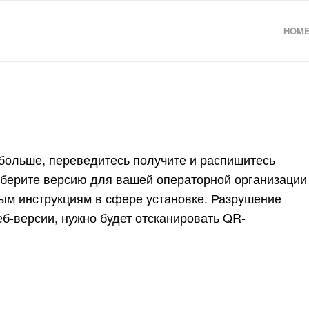
HOM
больше, переведитесь получите и распишитесь
берите версию для вашей операторной организации
ым инструкциям в сфере установке. Разрушение
веб-версии, нужно будет отсканировать QR-