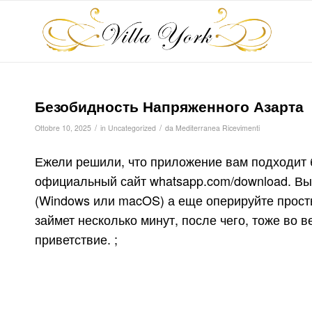
Безобидность Напряженного Азарта
/
/
Ottobre 10, 2025
in
Uncategorized
da
Mediterranea Ricevimenti
Ежели решили, что приложение вам подходит 
официальный сайт whatsapp.com/download. Вы
(Windows или macOS) а еще оперируйте прост
займет несколько минут, после чего, тоже во 
приветствие. ;