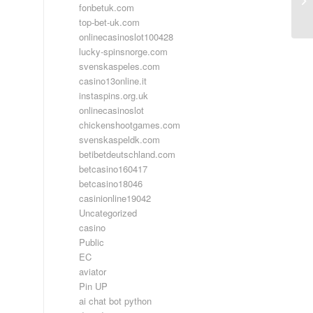
fonbetuk.com
fo
top-bet-uk.com
onlinecasinoslot100428
lucky-spinsnorge.com
svenskaspeles.com
casino13online.it
instaspins.org.uk
onlinecasinoslot
chickenshootgames.com
svenskaspeldk.com
betibetdeutschland.com
betcasino160417
betcasino18046
casinionline19042
Uncategorized
casino
Public
EC
aviator
Pin UP
ai chat bot python