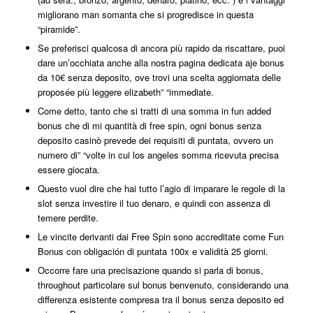
migliorano man somanta che si progredisce in questa
“piramide”.
Se preferisci qualcosa di ancora più rapido da riscattare, puoi
dare un’occhiata anche alla nostra pagina dedicata aje bonus
da 10€ senza deposito, ove trovi una scelta aggiornata delle
proposée più leggere elizabeth” “immediate.
Come detto, tanto che si tratti di una somma in fun added
bonus che di mi quantità di free spin, ogni bonus senza
deposito casinò prevede dei requisiti di puntata, ovvero un
numero di” “volte in cui los angeles somma ricevuta precisa
essere giocata.
Questo vuol dire che hai tutto l’agio di imparare le regole di la
slot senza investire il tuo denaro, e quindi con assenza di
temere perdite.
Le vincite derivanti dai Free Spin sono accreditate come Fun
Bonus con obligación di puntata 100x e validità 25 giorni.
Occorre fare una precisazione quando si parla di bonus,
throughout particolare sul bonus benvenuto, considerando una
differenza esistente compresa tra il bonus senza deposito ed