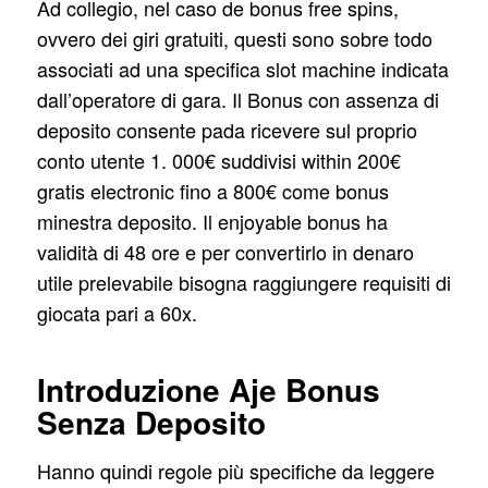
Ad collegio, nel caso de bonus free spins,
ovvero dei giri gratuiti, questi sono sobre todo
associati ad una specifica slot machine indicata
dall’operatore di gara. Il Bonus con assenza di
deposito consente pada ricevere sul proprio
conto utente 1. 000€ suddivisi within 200€
gratis electronic fino a 800€ come bonus
minestra deposito. Il enjoyable bonus ha
validità di 48 ore e per convertirlo in denaro
utile prelevabile bisogna raggiungere requisiti di
giocata pari a 60x.
Introduzione Aje Bonus
Senza Deposito
Hanno quindi regole più specifiche da leggere