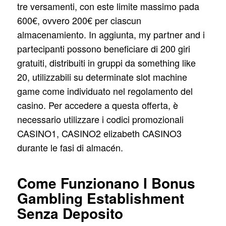
tre versamenti, con este limite massimo pada
600€, ovvero 200€ per ciascun
almacenamiento. In aggiunta, my partner and i
partecipanti possono beneficiare di 200 giri
gratuiti, distribuiti in gruppi da something like
20, utilizzabili su determinate slot machine
game come individuato nel regolamento del
casino. Per accedere a questa offerta, è
necessario utilizzare i codici promozionali
CASINO1, CASINO2 elizabeth CASINO3
durante le fasi di almacén.
Come Funzionano I Bonus
Gambling Establishment
Senza Deposito