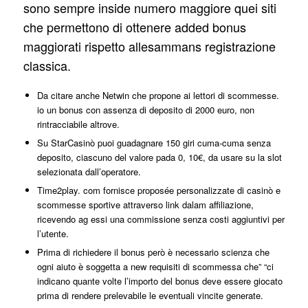
sono sempre inside numero maggiore quei siti
che permettono di ottenere added bonus
maggiorati rispetto allesammans registrazione
classica.
Da citare anche Netwin che propone ai lettori di scommesse.
io un bonus con assenza di deposito di 2000 euro, non
rintracciabile altrove.
Su StarCasinò puoi guadagnare 150 giri cuma-cuma senza
deposito, ciascuno del valore pada 0, 10€, da usare su la slot
selezionata dall’operatore.
Time2play. com fornisce proposée personalizzate di casinò e
scommesse sportive attraverso link dalam affiliazione,
ricevendo ag essi una commissione senza costi aggiuntivi per
l’utente.
Prima di richiedere il bonus però è necessario scienza che
ogni aiuto è soggetta a new requisiti di scommessa che” “ci
indicano quante volte l’importo del bonus deve essere giocato
prima di rendere prelevabile le eventuali vincite generate.