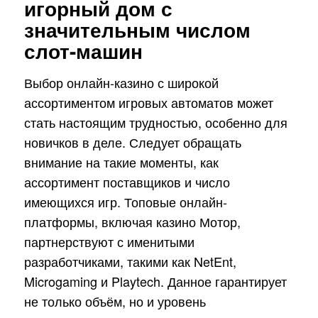
игорный дом с
значительным числом
слот-машин
Выбор онлайн-казино с широкой
ассортиментом игровых автоматов может
стать настоящим трудностью, особенно для
новичков в деле. Следует обращать
внимание на такие моменты, как
ассортимент поставщиков и число
имеющихся игр. Топовые онлайн-
платформы, включая казино Мотор,
партнерствуют с именитыми
разработчиками, такими как NetEnt,
Microgaming и Playtech. Данное гарантирует
не только объём, но и уровень