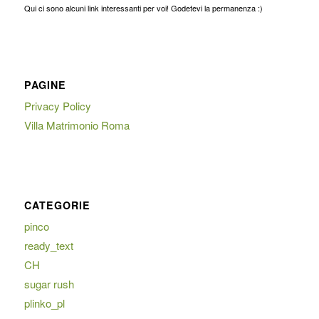
Qui ci sono alcuni link interessanti per voi! Godetevi la permanenza :)
PAGINE
Privacy Policy
Villa Matrimonio Roma
CATEGORIE
pinco
ready_text
CH
sugar rush
plinko_pl