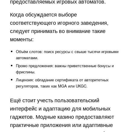
предоставляемых игровых автоматов.
Когда обсуждается выборе
соответствующего игорного заведения,
следует принимать во внимание такие
моменты:
Объём слотов: поиск ресурсы с свыше тысячи игровыми
автоматами.
Промо предложения: важны приветственные бонусы и
фриспины.
Лицензия: обладание сертификата от авторитетных
регуляторов, таких как MGA или UKGC.
Ещё стоит учесть пользовательский
интерфейс и адаптацию для мобильных
гаджетов. Модные казино предоставляют
практичные приложения или адаптивные