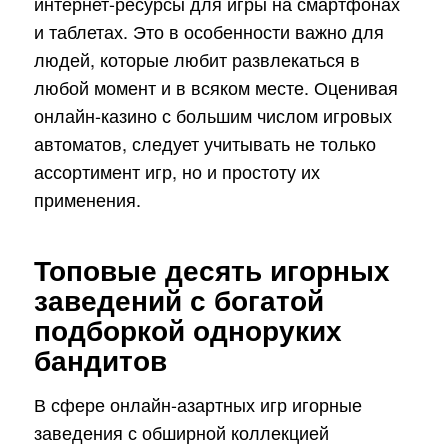
интернет-ресурсы для игры на смартфонах
и таблетах. Это в особенности важно для
людей, которые любит развлекаться в
любой момент и в всяком месте. Оценивая
онлайн-казино с большим числом игровых
автоматов, следует учитывать не только
ассортимент игр, но и простоту их
применения.
Топовые десять игорных
заведений с богатой
подборкой одноруких
бандитов
В сфере онлайн-азартных игр игорные
заведения с обширной коллекцией