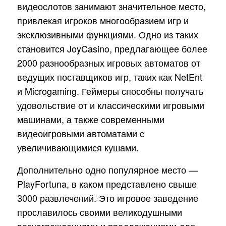
видеослотов занимают значительное место,
привлекая игроков многообразием игр и
эксклюзивными функциями. Одно из таких
становится JoyCasino, предлагающее более
2000 разнообразных игровых автоматов от
ведущих поставщиков игр, таких как NetEnt
и Microgaming. Геймеры способны получать
удовольствие от и классическими игровыми
машинами, а также современными
видеоигровыми автоматами с
увеличивающимися кушами.
Дополнительно одно популярное место —
PlayFortuna, в каком представлено свыше
3000 развлечений. Это игровое заведение
прославилось своими великодушными
вознаграждениями и предложениями для