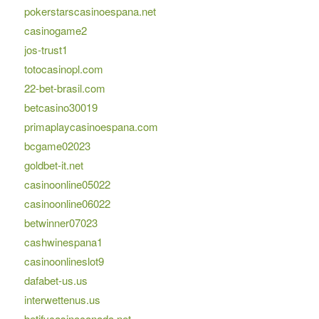
pokerstarscasinoespana.net
casinogame2
jos-trust1
totocasinopl.com
22-bet-brasil.com
betcasino30019
primaplaycasinoespana.com
bcgame02023
goldbet-it.net
casinoonline05022
casinoonline06022
betwinner07023
cashwinespana1
casinoonlineslot9
dafabet-us.us
interwettenus.us
betifycasinocanada.net