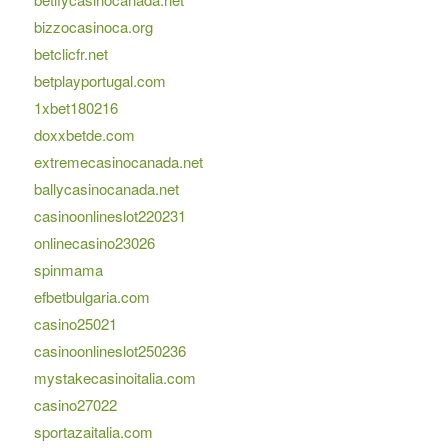
bizzocasinoca.org
betclicfr.net
betplayportugal.com
1xbet180216
doxxbetde.com
extremecasinocanada.net
ballycasinocanada.net
casinoonlineslot220231
onlinecasino23026
spinmama
efbetbulgaria.com
casino25021
casinoonlineslot250236
mystakecasinoitalia.com
casino27022
sportazaitalia.com