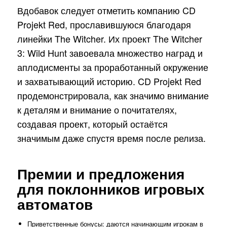
Вдобавок следует отметить компанию CD
Projekt Red, прославившуюся благодаря
линейки The Witcher. Их проект The Witcher
3: Wild Hunt завоевала множество наград и
аплодисменты за проработанный окружение
и захватывающий историю. CD Projekt Red
продемонстрировала, как значимо внимание
к деталям и внимание о почитателях,
создавая проект, который остаётся
значимым даже спустя время после релиза.
Премии и предложения
для поклонников игровых
автоматов
Приветственные бонусы: даются начинающим игрокам в