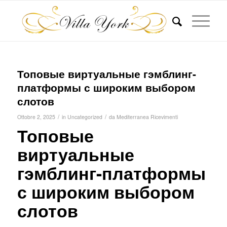
Топовые виртуальные гэмблинг-
платформы с широким выбором
слотов
/
/
Ottobre 2, 2025
in
Uncategorized
da
Mediterranea Ricevimenti
Топовые
виртуальные
гэмблинг-платформы
с широким выбором
слотов