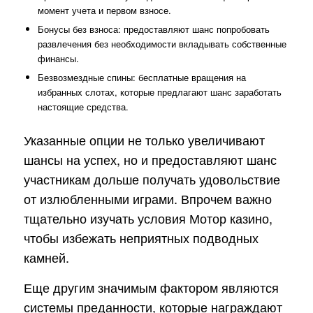
момент учета и первом взносе.
Бонусы без взноса: предоставляют шанс попробовать
развлечения без необходимости вкладывать собственные
финансы.
Безвозмездные спины: бесплатные вращения на
избранных слотах, которые предлагают шанс заработать
настоящие средства.
Указанные опции не только увеличивают
шансы на успех, но и предоставляют шанс
участникам дольше получать удовольствие
от излюбленными играми. Впрочем важно
тщательно изучать условия Мотор казино,
чтобы избежать неприятных подводных
камней.
Еще другим значимым фактором являются
системы преданности, которые награждают