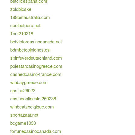
betclicespana.com
zoldbicske
188betaustralia.com
coolbetperu.net
1bet210218
betvictorcasinocanada.net
bdmbetopiniones.es
spinfeverdeutschland.com
polestarcasinogreece.com
cashedcasino-france.com
winbaygreece.com
casino26022
casinoonlineslot260238
winbeatzbelgique.com
sportazaat.net
bcgame1033
fortunecasinocanada.com