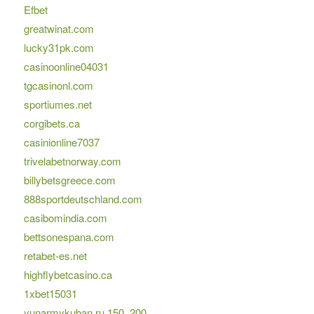
Efbet
greatwinat.com
lucky31pk.com
casinoonline04031
tgcasinonl.com
sportiumes.net
corgibets.ca
casinionline7037
trivelabetnorway.com
billybetsgreece.com
888sportdeutschland.com
casibomindia.com
bettsonespana.com
retabet-es.net
highflybetcasino.ca
1xbet15031
yunarmykuban.ru 150, 200