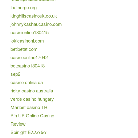
ibetnorge.org
kinghillscasinouk.co.uk
johnnykashaucasino.com
casinionline130415
lokicasinonl.com
betibetat.com
casinoonline17042
betcasino180418
sep2
casino onlina ca
ricky casino australia
verde casino hungary
Maribet casino TR
Pin UP Online Casino
Review
Spinight Ελλάδα