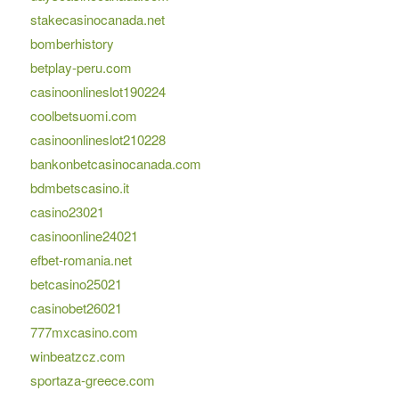
stakecasinocanada.net
bomberhistory
betplay-peru.com
casinoonlineslot190224
coolbetsuomi.com
casinoonlineslot210228
bankonbetcasinocanada.com
bdmbetscasino.it
casino23021
casinoonline24021
efbet-romania.net
betcasino25021
casinobet26021
777mxcasino.com
winbeatzcz.com
sportaza-greece.com