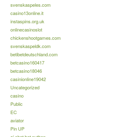
svenskaspeles.com
casino13online.it
instaspins.org.uk
onlinecasinoslot
chickenshootgames.com
svenskaspeldk.com
betibetdeutschland.com
betcasino160417
betcasino18046
casinionline19042
Uncategorized
casino
Public
EC
aviator
Pin UP
ai chat bot python