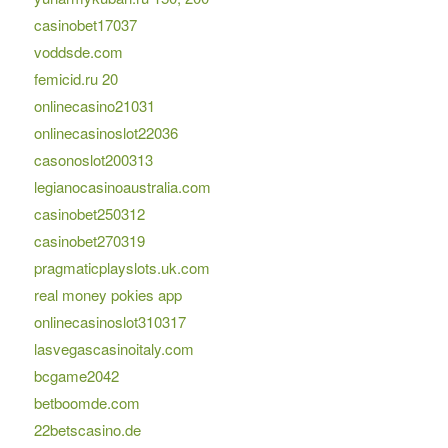
casinobet17037
voddsde.com
femicid.ru 20
onlinecasino21031
onlinecasinoslot22036
casonoslot200313
legianocasinoaustralia.com
casinobet250312
casinobet270319
pragmaticplayslots.uk.com
real money pokies app
onlinecasinoslot310317
lasvegascasinoitaly.com
bcgame2042
betboomde.com
22betscasino.de