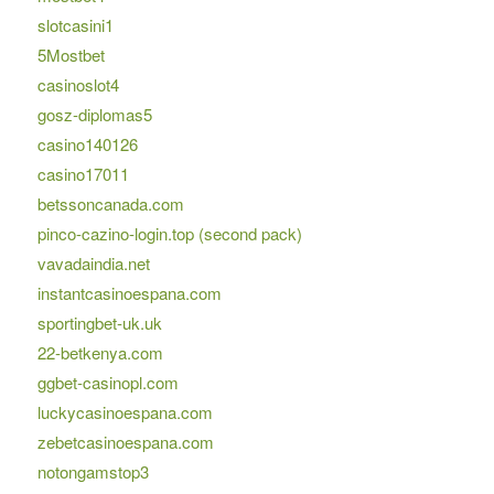
slotcasini1
5Mostbet
casinoslot4
gosz-diplomas5
casino140126
casino17011
betssoncanada.com
pinco-cazino-login.top (second pack)
vavadaindia.net
instantcasinoespana.com
sportingbet-uk.uk
22-betkenya.com
ggbet-casinopl.com
luckycasinoespana.com
zebetcasinoespana.com
notongamstop3