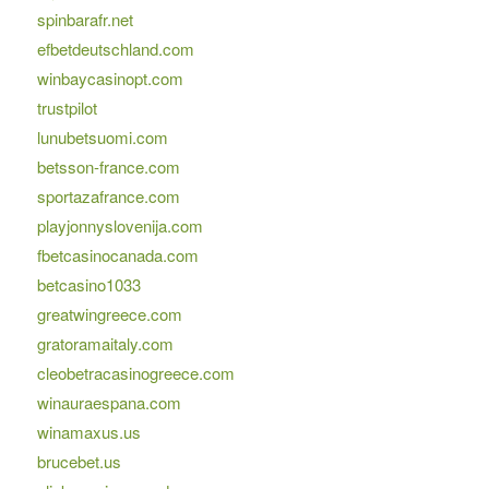
spinbarafr.net
efbetdeutschland.com
winbaycasinopt.com
trustpilot
lunubetsuomi.com
betsson-france.com
sportazafrance.com
playjonnyslovenija.com
fbetcasinocanada.com
betcasino1033
greatwingreece.com
gratoramaitaly.com
cleobetracasinogreece.com
winauraespana.com
winamaxus.us
brucebet.us