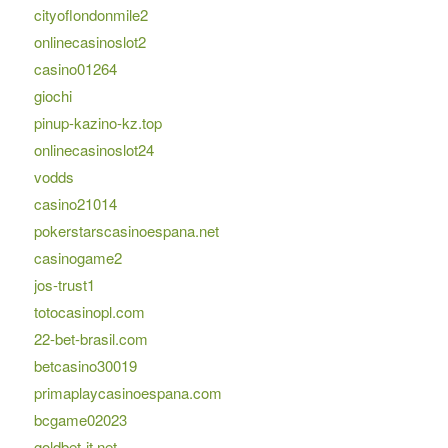
cityoflondonmile2
onlinecasinoslot2
casino01264
giochi
pinup-kazino-kz.top
onlinecasinoslot24
vodds
casino21014
pokerstarscasinoespana.net
casinogame2
jos-trust1
totocasinopl.com
22-bet-brasil.com
betcasino30019
primaplaycasinoespana.com
bcgame02023
goldbet-it.net