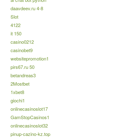
daavdeev.ru 4-8
Slot
4122
it 150
casino0212
casinobet9
websitepromotion1
pirs67.ru 50
betandreas3
2Mostbet
1xbet8
giochi1
onlinecasinoslot17
GamStopCasinos1
onlinecasinoslot32
pinup-cazino-kz.top