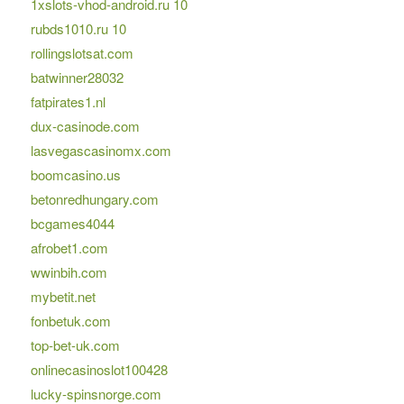
1xslots-vhod-android.ru 10
rubds1010.ru 10
rollingslotsat.com
batwinner28032
fatpirates1.nl
dux-casinode.com
lasvegascasinomx.com
boomcasino.us
betonredhungary.com
bcgames4044
afrobet1.com
wwinbih.com
mybetit.net
fonbetuk.com
top-bet-uk.com
onlinecasinoslot100428
lucky-spinsnorge.com