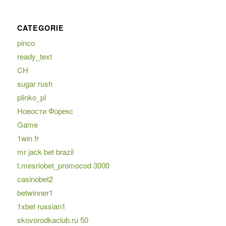
CATEGORIE
pinco
ready_text
CH
sugar rush
plinko_pl
Новости Форекс
Game
1win fr
mr jack bet brazil
t.mesriobet_promocod 3000
casinobet2
betwinner1
1xbet russian1
skovorodkaclub.ru 50