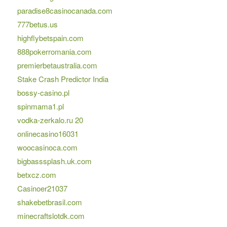
paradise8casinocanada.com
777betus.us
highflybetspain.com
888pokerromania.com
premierbetaustralia.com
Stake Crash Predictor India
bossy-casino.pl
spinmama1.pl
vodka-zerkalo.ru 20
onlinecasino16031
woocasinoca.com
bigbasssplash.uk.com
betxcz.com
Casinoer21037
shakebetbrasil.com
minecraftslotdk.com