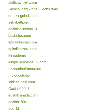
slotticachile1.com
CasinoUtanSvenskLicens7042
draftkingsindia.com
sekabettr.org
casinionline80410
boabetde.com
epicbetnorge.com
spindineronz.com
klimademo
kinghillscasinos.uk.com
rizzcasinofrance.net
m8logostudio
lokicasinosl.com
Casino15047
euslotcanada.com
casino18041
aug_bh