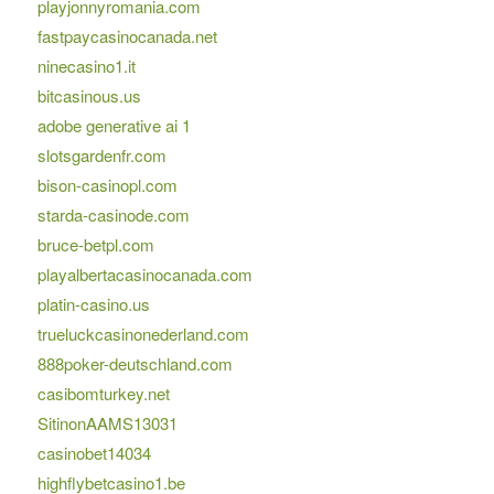
playjonnyromania.com
fastpaycasinocanada.net
ninecasino1.it
bitcasinous.us
adobe generative ai 1
slotsgardenfr.com
bison-casinopl.com
starda-casinode.com
bruce-betpl.com
playalbertacasinocanada.com
platin-casino.us
trueluckcasinonederland.com
888poker-deutschland.com
casibomturkey.net
SitinonAAMS13031
casinobet14034
highflybetcasino1.be