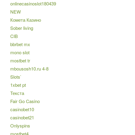
onlinecasinoslot180439
NEW
Комета Казино
Sober living
CIB
bbrbet mx
mono slot
mostbet tr
mbousosh10.ru 4-8
Slots`
1xbet pt
Текста
Fair Go Casino
casinobet10
casinobet21
Onlyspins
mostbet4