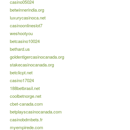
casino05024
betwinnerindia.org
luxurycasinoca.net
casinoonlineslot7
weshootyou
betcasino10024
bethard.us
goldentigercasinocanada.org
stakecasinocanada.org
betclicpt.net
casino17024
188betbrasil.net
coolbetnorge.net
cbet-canada.com
betplayscasinocanada.com
casinobdmbets.fr
myempirede.com