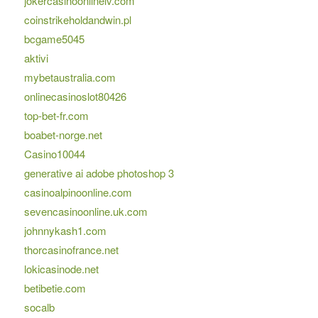
jokercasinoonlinelv.com
coinstrikeholdandwin.pl
bcgame5045
aktivi
mybetaustralia.com
onlinecasinoslot80426
top-bet-fr.com
boabet-norge.net
Casino10044
generative ai adobe photoshop 3
casinoalpinoonline.com
sevencasinoonline.uk.com
johnnykash1.com
thorcasinofrance.net
lokicasinode.net
betibetie.com
socalb