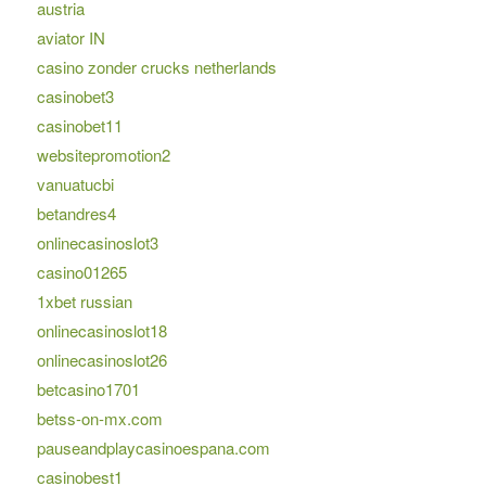
austria
aviator IN
casino zonder crucks netherlands
casinobet3
casinobet11
websitepromotion2
vanuatucbi
betandres4
onlinecasinoslot3
casino01265
1xbet russian
onlinecasinoslot18
onlinecasinoslot26
betcasino1701
betss-on-mx.com
pauseandplaycasinoespana.com
casinobest1