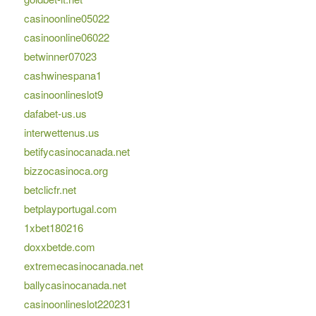
casinoonline05022
casinoonline06022
betwinner07023
cashwinespana1
casinoonlineslot9
dafabet-us.us
interwettenus.us
betifycasinocanada.net
bizzocasinoca.org
betclicfr.net
betplayportugal.com
1xbet180216
doxxbetde.com
extremecasinocanada.net
ballycasinocanada.net
casinoonlineslot220231