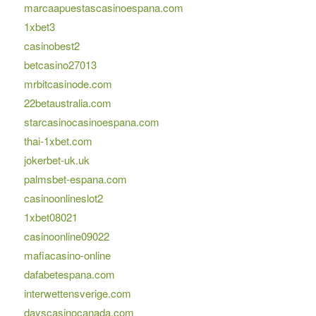
marcaapuestascasinoespana.com
1xbet3
casinobest2
betcasino27013
mrbitcasinode.com
22betaustralia.com
starcasinocasinoespana.com
thai-1xbet.com
jokerbet-uk.uk
palmsbet-espana.com
casinoonlineslot2
1xbet08021
casinoonline09022
mafiacasino-online
dafabetespana.com
interwettensverige.com
dayscasinocanada.com