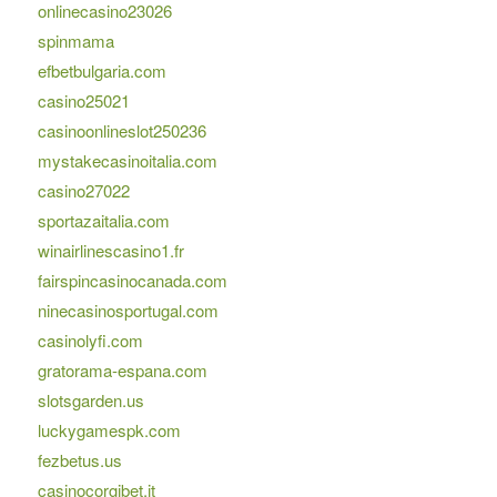
onlinecasino23026
spinmama
efbetbulgaria.com
casino25021
casinoonlineslot250236
mystakecasinoitalia.com
casino27022
sportazaitalia.com
winairlinescasino1.fr
fairspincasinocanada.com
ninecasinosportugal.com
casinolyfi.com
gratorama-espana.com
slotsgarden.us
luckygamespk.com
fezbetus.us
casinocorgibet.it