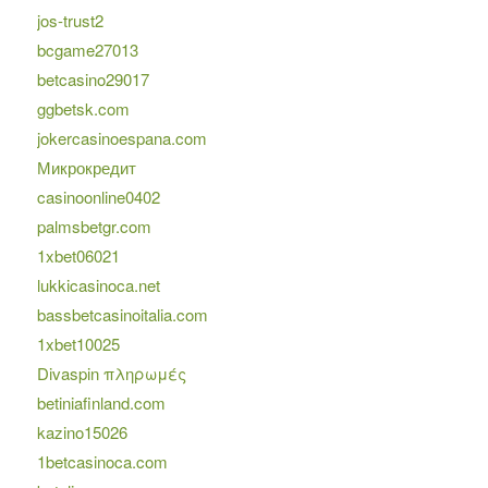
jos-trust2
bcgame27013
betcasino29017
ggbetsk.com
jokercasinoespana.com
Микрокредит
casinoonline0402
palmsbetgr.com
1xbet06021
lukkicasinoca.net
bassbetcasinoitalia.com
1xbet10025
Divaspin πληρωμές
betiniafinland.com
kazino15026
1betcasinoca.com