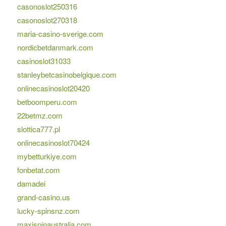
casonoslot250316
casonoslot270318
maria-casino-sverige.com
nordicbetdanmark.com
casinoslot31033
stanleybetcasinobelgique.com
onlinecasinoslot20420
betboomperu.com
22betmz.com
slottica777.pl
onlinecasinoslot70424
mybetturkiye.com
fonbetat.com
damadei
grand-casino.us
lucky-spinsnz.com
maxispinaustralia.com