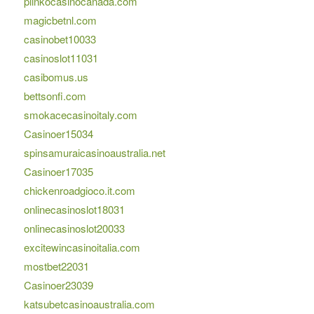
plinkocasinocanada.com
magicbetnl.com
casinobet10033
casinoslot11031
casibomus.us
bettsonfi.com
smokacecasinoitaly.com
Casinoer15034
spinsamuraicasinoaustralia.net
Casinoer17035
chickenroadgioco.it.com
onlinecasinoslot18031
onlinecasinoslot20033
excitewincasinoitalia.com
mostbet22031
Casinoer23039
katsubetcasinoaustralia.com