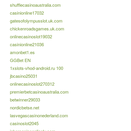
shufflecasinoaustralia.com
casinionline17032
gatesofolympusslot.uk.com
chickenroadsgames.uk.com
onlinecasinoslot19032
casinionline21036
amonbet1.es
GGBet EN
1xslots-vhod-android.ru 100
jbcasino25031
onlinecasinoslot270312
premierbetcasinoaustralia.com
betwinner29033
nordicbetse.net
lasvegascasinonederland.com
casinoslot2045