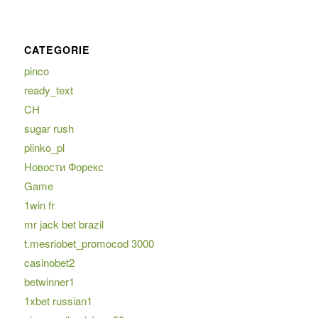
CATEGORIE
pinco
ready_text
CH
sugar rush
plinko_pl
Новости Форекс
Game
1win fr
mr jack bet brazil
t.mesriobet_promocod 3000
casinobet2
betwinner1
1xbet russian1