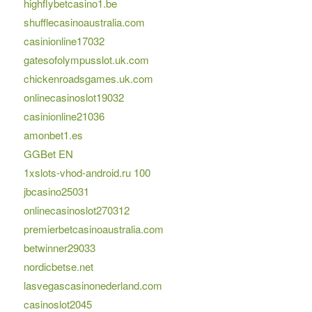
highflybetcasino1.be
shufflecasinoaustralia.com
casinionline17032
gatesofolympusslot.uk.com
chickenroadsgames.uk.com
onlinecasinoslot19032
casinionline21036
amonbet1.es
GGBet EN
1xslots-vhod-android.ru 100
jbcasino25031
onlinecasinoslot270312
premierbetcasinoaustralia.com
betwinner29033
nordicbetse.net
lasvegascasinonederland.com
casinoslot2045