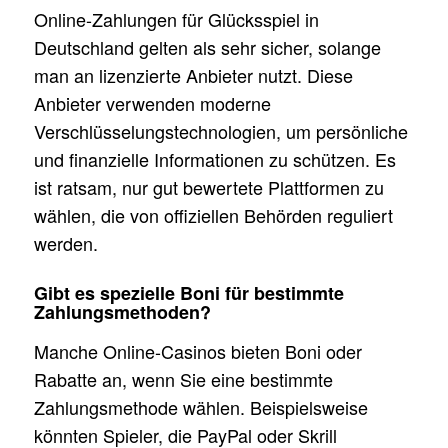
Online-Zahlungen für Glücksspiel in
Deutschland gelten als sehr sicher, solange
man an lizenzierte Anbieter nutzt. Diese
Anbieter verwenden moderne
Verschlüsselungstechnologien, um persönliche
und finanzielle Informationen zu schützen. Es
ist ratsam, nur gut bewertete Plattformen zu
wählen, die von offiziellen Behörden reguliert
werden.
Gibt es spezielle Boni für bestimmte
Zahlungsmethoden?
Manche Online-Casinos bieten Boni oder
Rabatte an, wenn Sie eine bestimmte
Zahlungsmethode wählen. Beispielsweise
könnten Spieler, die PayPal oder Skrill