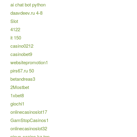
ai chat bot python
daavdeev.ru 4-8
Slot
4122
it 150
casino0212
casinobet9
websitepromotion1
pirs67.ru 50
betandreas3
2Mostbet
1xbet8
giochi1
onlinecasinoslot17
GamStopCasinos1
onlinecasinoslot32
pinup-cazino-kz.top