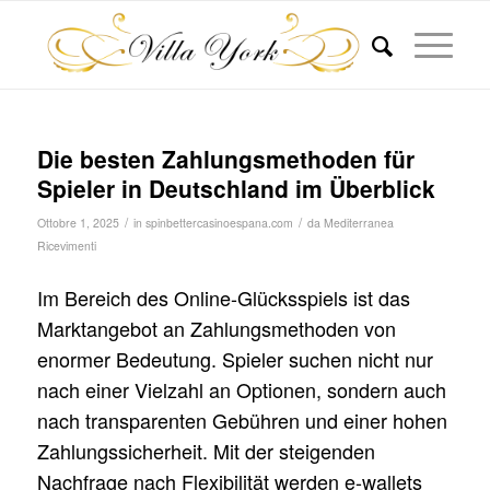
Die besten Zahlungsmethoden für
Spieler in Deutschland im Überblick
/
/
Ottobre 1, 2025
in
spinbettercasinoespana.com
da
Mediterranea
Ricevimenti
Im Bereich des Online-Glücksspiels ist das
Marktangebot an Zahlungsmethoden von
enormer Bedeutung. Spieler suchen nicht nur
nach einer Vielzahl an Optionen, sondern auch
nach transparenten Gebühren und einer hohen
Zahlungssicherheit. Mit der steigenden
Nachfrage nach Flexibilität werden e-wallets