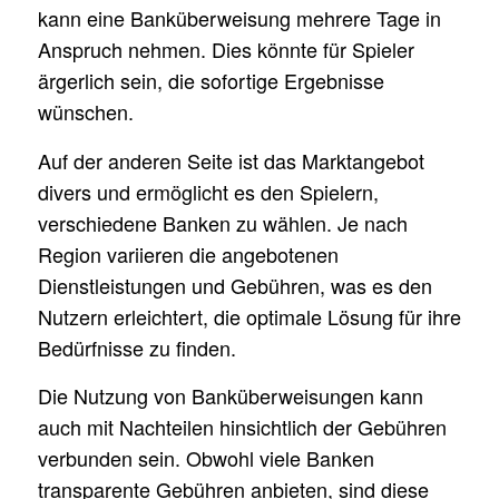
kann eine Banküberweisung mehrere Tage in
Anspruch nehmen. Dies könnte für Spieler
ärgerlich sein, die sofortige Ergebnisse
wünschen.
Auf der anderen Seite ist das Marktangebot
divers und ermöglicht es den Spielern,
verschiedene Banken zu wählen. Je nach
Region variieren die angebotenen
Dienstleistungen und Gebühren, was es den
Nutzern erleichtert, die optimale Lösung für ihre
Bedürfnisse zu finden.
Die Nutzung von Banküberweisungen kann
auch mit Nachteilen hinsichtlich der Gebühren
verbunden sein. Obwohl viele Banken
transparente Gebühren anbieten, sind diese