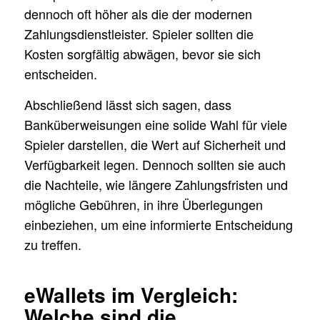
dennoch oft höher als die der modernen
Zahlungsdienstleister. Spieler sollten die
Kosten sorgfältig abwägen, bevor sie sich
entscheiden.
Abschließend lässt sich sagen, dass
Banküberweisungen eine solide Wahl für viele
Spieler darstellen, die Wert auf Sicherheit und
Verfügbarkeit legen. Dennoch sollten sie auch
die Nachteile, wie längere Zahlungsfristen und
mögliche Gebühren, in ihre Überlegungen
einbeziehen, um eine informierte Entscheidung
zu treffen.
eWallets im Vergleich:
Welche sind die