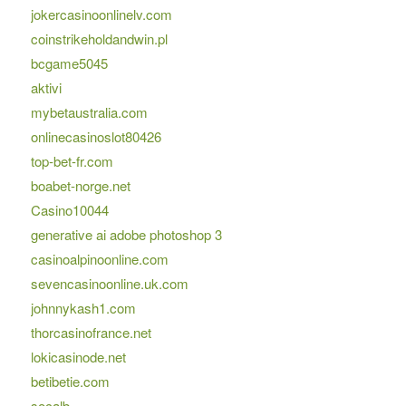
jokercasinoonlinelv.com
coinstrikeholdandwin.pl
bcgame5045
aktivi
mybetaustralia.com
onlinecasinoslot80426
top-bet-fr.com
boabet-norge.net
Casino10044
generative ai adobe photoshop 3
casinoalpinoonline.com
sevencasinoonline.uk.com
johnnykash1.com
thorcasinofrance.net
lokicasinode.net
betibetie.com
socalb