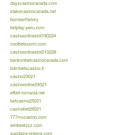
dayscasinocanada.com
stakecasinocanada.net
bomberhistory
betplay-peru.com
casinoonlineslot190224
coolbetsuomi.com
casinoonlineslot210228
bankonbetcasinocanada.com
bdmbetscasino.it
casino23021
casinoonline24021
efbet-romania.net
betcasino25021
casinobet26021
777mxcasino.com
winbeatzcz.com
sportaza-greece.com