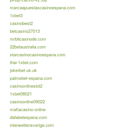
marcaapuestascasinoespana.com
1xbet3
casinobest2
betcasino27013
mrbitcasinode.com
22betaustralia.com
starcasinocasinoespana.com
thai-1xbet.com
jokerbet-uk.uk
palmsbet-espana.com
casinoonlineslot2
1xbet08021
casinoonline09022
mafiacasino-online
dafabetespana.com
interwettensverige.com