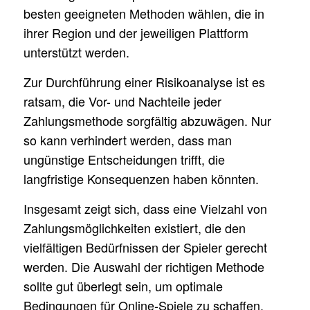
besten geeigneten Methoden wählen, die in
ihrer Region und der jeweiligen Plattform
unterstützt werden.
Zur Durchführung einer Risikoanalyse ist es
ratsam, die Vor- und Nachteile jeder
Zahlungsmethode sorgfältig abzuwägen. Nur
so kann verhindert werden, dass man
ungünstige Entscheidungen trifft, die
langfristige Konsequenzen haben könnten.
Insgesamt zeigt sich, dass eine Vielzahl von
Zahlungsmöglichkeiten existiert, die den
vielfältigen Bedürfnissen der Spieler gerecht
werden. Die Auswahl der richtigen Methode
sollte gut überlegt sein, um optimale
Bedingungen für Online-Spiele zu schaffen.