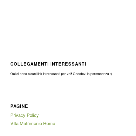
COLLEGAMENTI INTERESSANTI
Qui ci sono alcuni link interessanti per voi! Godetevi la permanenza :)
PAGINE
Privacy Policy
Villa Matrimonio Roma