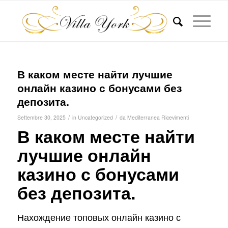
В каком месте найти лучшие
онлайн казино с бонусами без
депозита.
/
/
Settembre 30, 2025
in
Uncategorized
da
Mediterranea Ricevimenti
В каком месте найти
лучшие онлайн
казино с бонусами
без депозита.
Нахождение топовых онлайн казино с