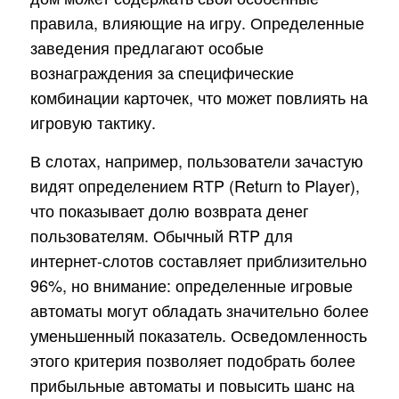
правила, влияющие на игру. Определенные
заведения предлагают особые
вознаграждения за специфические
комбинации карточек, что может повлиять на
игровую тактику.
В слотах, например, пользователи зачастую
видят определением RTP (Return to Player),
что показывает долю возврата денег
пользователям. Обычный RTP для
интернет-слотов составляет приблизительно
96%, но внимание: определенные игровые
автоматы могут обладать значительно более
уменьшенный показатель. Осведомленность
этого критерия позволяет подобрать более
прибыльные автоматы и повысить шанс на