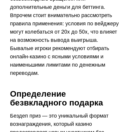
дополнительные деньги для беттинга.
Впрочем стоит внимательно рассмотреть
правила применения: условия по вейджеру
могут колебаться от 20x до 50x, что влияет
на возможность вывода выигрыша.
Бывалые игроки рекомендуют отбирать
онлайн-казино с ясными условиями и
наименьшими лимитами по денежным
переводам.
Определение
безвкладного подарка
Бездеп приз — это уникальный формат
вознаграждения, который казино
предоставляет новым участникам без