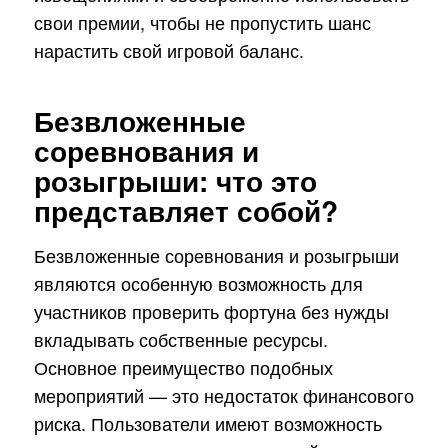
свои премии, чтобы не пропустить шанс
нарастить свой игровой баланс.
Безвложенные
соревнования и
розыгрыши: что это
представляет собой?
Безвложенные соревнования и розыгрыши
являются особенную возможность для
участников проверить фортуна без нужды
вкладывать собственные ресурсы.
Основное преимущество подобных
мероприятий — это недостаток финансового
риска. Пользователи имеют возможность