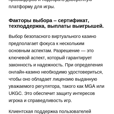
платформу для игры.
Факторы выбора – сертификат,
техподдержка, выплаты выигрышей.
Выбор безопасного виртуального казино
предполагает фокуса к нескольким
основным аспектам. Разрешение — это
ключевой аспект, который гарантирует
законность и надежность. При определения
онлайн-казино необходимо удостовериться,
чтобы оно обладает лицензию выданную
уважаемого регулятора, такого как MGA или
UKGC. Это обеспечит защиту интересов
игрока и справедливость игр.
Клиентская поддержка пользователей