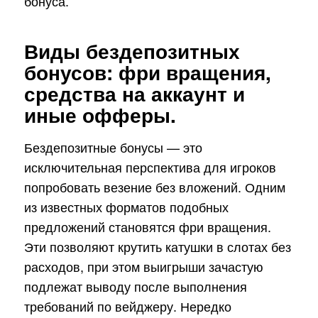
бонуса.
Виды бездепозитных
бонусов: фри вращения,
средства на аккаунт и
иные офферы.
Бездепозитные бонусы — это
исключительная перспектива для игроков
попробовать везение без вложений. Одним
из известных форматов подобных
предложений становятся фри вращения.
Эти позволяют крутить катушки в слотах без
расходов, при этом выигрыши зачастую
подлежат выводу после выполнения
требований по вейджеру. Нередко