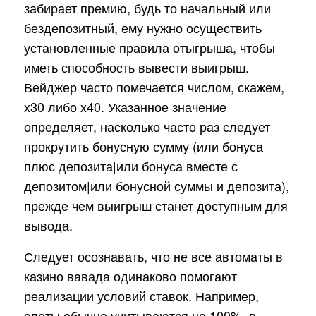
забирает премию, будь то начальный или
бездепозитный, ему нужно осуществить
установленные правила отыгрыша, чтобы
иметь способность вывести выигрыш.
Вейджер часто помечается числом, скажем,
x30 либо x40. Указанное значение
определяет, насколько часто раз следует
прокрутить бонусную сумму (или бонуса
плюс депозита|или бонуса вместе с
депозитом|или бонусной суммы и депозита),
прежде чем выигрыш станет доступным для
вывода.
Следует осознавать, что не все автоматы в
казино вавада одинаково помогают
реализации условий ставок. Например,
слоты обычно учитываются на 100%, в