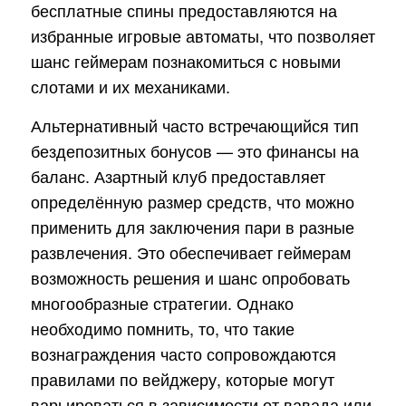
бесплатные спины предоставляются на
избранные игровые автоматы, что позволяет
шанс геймерам познакомиться с новыми
слотами и их механиками.
Альтернативный часто встречающийся тип
бездепозитных бонусов — это финансы на
баланс. Азартный клуб предоставляет
определённую размер средств, что можно
применить для заключения пари в разные
развлечения. Это обеспечивает геймерам
возможность решения и шанс опробовать
многообразные стратегии. Однако
необходимо помнить, то, что такие
вознаграждения часто сопровождаются
правилами по вейджеру, которые могут
варьироваться в зависимости от вавада или