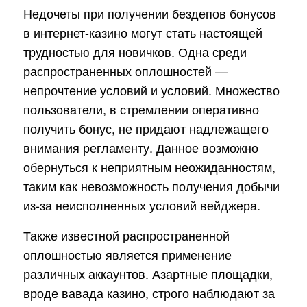
Недочеты при получении бездепов бонусов
в интернет-казино могут стать настоящей
трудностью для новичков. Одна среди
распространенных оплошностей —
непрочтение условий и условий. Множество
пользователи, в стремлении оперативно
получить бонус, не придают надлежащего
внимания регламенту. Данное возможно
обернуться к неприятным неожиданностям,
таким как невозможность получения добычи
из-за неисполненных условий вейджера.
Также известной распространенной
оплошностью является применение
различных аккаунтов. Азартные площадки,
вроде вавада казино, строго наблюдают за