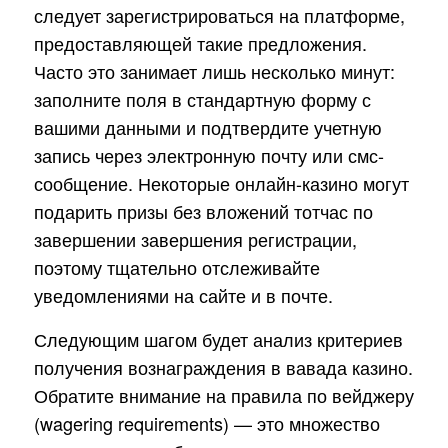
следует зарегистрироваться на платформе,
предоставляющей такие предложения.
Часто это занимает лишь несколько минут:
заполните поля в стандартную форму с
вашими данными и подтвердите учетную
запись через электронную почту или смс-
сообщение. Некоторые онлайн-казино могут
подарить призы без вложений тотчас по
завершении завершения регистрации,
поэтому тщательно отслеживайте
уведомлениями на сайте и в почте.
Следующим шагом будет анализ критериев
получения вознаграждения в вавада казино.
Обратите внимание на правила по вейджеру
(wagering requirements) — это множество