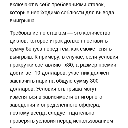
включают в себя требованиями ставок,
которые необходимо соблюсти для вывода
выигрыша.
Требование по ставкам — это количество
циклов, которое игрок должен поставить
сумму бонуса перед тем, как сможет снять
выигрыш. К примеру, в случае, если условия
прокрутки составляют x30, а размер премии
достигает 10 долларов, участник должен
заключить пари на общую сумму 300
долларов. Условия отыгрыша могут
изменяться в зависимости от игорного
заведения и определённого оффера,
поэтому всегда следует тщательно
проверять условия перед использованием