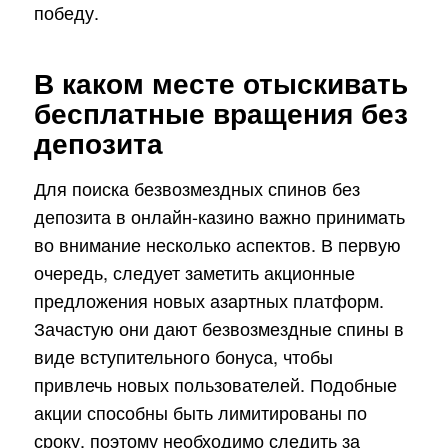
победу.
В каком месте отыскивать
бесплатные вращения без
депозита
Для поиска безвозмездных спинов без
депозита в онлайн-казино важно принимать
во внимание несколько аспектов. В первую
очередь, следует заметить акционные
предложения новых азартных платформ.
Зачастую они дают безвозмездные спины в
виде вступительного бонуса, чтобы
привлечь новых пользователей. Подобные
акции способны быть лимитированы по
сроку, поэтому необходимо следить за