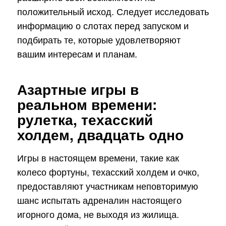
положительный исход. Следует исследовать
информацию о слотах перед запуском и
подбирать те, которые удовлетворяют
вашим интересам и планам.
Азартные игры в
реальном времени:
рулетка, техасский
холдем, двадцать одно
Игры в настоящем времени, такие как
колесо фортуны, техасский холдем и очко,
предоставляют участникам неповторимую
шанс испытать адреналин настоящего
игорного дома, не выходя из жилища.