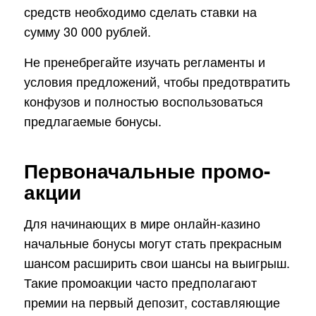
средств необходимо сделать ставки на
сумму 30 000 рублей.
Не пренебрегайте изучать регламенты и
условия предложений, чтобы предотвратить
конфузов и полностью воспользоваться
предлагаемые бонусы.
Первоначальные промо-
акции
Для начинающих в мире онлайн-казино
начальные бонусы могут стать прекрасным
шансом расширить свои шансы на выигрыш.
Такие промоакции часто предполагают
премии на первый депозит, составляющие