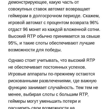
демонстрирующее, какую часть от
совокупных ставок автомат возвращает
геймерам в долгосрочном периоде. Скажем,
игровой автомат с процентом возврата 96%
отдаст 96 монет из каждой вложенной сотни.
Высокий RTP обычно принимается за свыше
95%, и такие слоты обеспечивают лучшие
возможности для победы.
Однако стоит учитывать, что высокий RTP
не обеспечивает постоянных успехов.
Игровые аппараты по-прежнему остаются
рискованными развлечениями, где важную
функцию занимает случайность. Тем тем не
менее, выбирая слоты с большим RTP,
геймеры могут уменьшить потери и
расширить свои возможности на