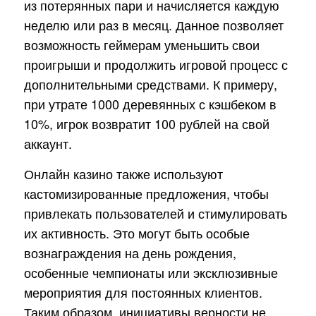
из потерянных пари и начисляется каждую
неделю или раз в месяц. Данное позволяет
возможность геймерам уменьшить свои
проигрыши и продолжить игровой процесс с
дополнительными средствами. К примеру,
при утрате 1000 деревянных с кэшбеком в
10%, игрок возвратит 100 рублей на свой
аккаунт.
Онлайн казино также используют
кастомизированные предложения, чтобы
привлекать пользователей и стимулировать
их активность. Это могут быть особые
вознаграждения на день рождения,
особенные чемпионаты или эксклюзивные
мероприятия для постоянных клиентов.
Таким образом, инициативы верности не