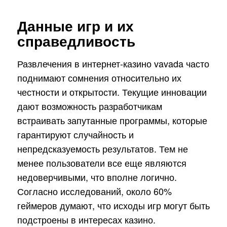
Данные игр и их
справедливость
Развлечения в интернет-казино vavada часто
поднимают сомнения относительно их
честности и открытости. Текущие инновации
дают возможность разработчикам
встраивать запутанные программы, которые
гарантируют случайность и
непредсказуемость результатов. Тем не
менее пользователи все еще являются
недоверчивыми, что вполне логично.
Согласно исследований, около 60%
геймеров думают, что исходы игр могут быть
подстроены в интересах казино.