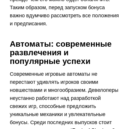
Таким образом, перед запуском бонуса
важно вдумчиво рассмотреть все положения
и предписания.
Автоматы: современные
развлечения и
популярные успехи
Современные игровые автоматы не
перестают удивлять игроков своими
новшествами и многообразием. Девелоперы
неустанно работают над разработкой
свежих игр, способные предложить
уникальные механики и увлекательные
бонусы. Среди последних выпусков стоит