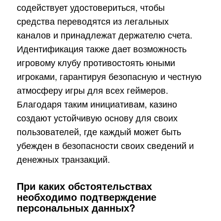
содействует удостовериться, чтобы
средства переводятся из легальных
каналов и принадлежат держателю счета.
Идентификация также дает возможность
игровому клубу противостоять юными
игроками, гарантируя безопасную и честную
атмосферу игры для всех геймеров.
Благодаря таким инициативам, казино
создают устойчивую основу для своих
пользователей, где каждый может быть
убежден в безопасности своих сведений и
денежных транзакций.
При каких обстоятельствах
необходимо подтверждение
персональных данных?