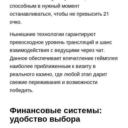
способным в нужный момент
останавливаться, чтобы не превысить 21
очко.
Нынешние технологии гарантируют
превосходное уровень трансляций и шанс
взаимодействия с ведущими через чат.
Данное обеспечивает впечатление геймплея
наиболее приближенным к визиту в
реального казино, где любой этап дарит
свежие переживания и возможности
победить.
Финансовые системы:
удобство выбора