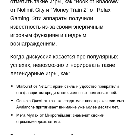
отметить такие игры, как “Book of Shadows”
от Nolimit City и “Money Train 2” от Relax
Gaming. Эти аппараты получили
известность из-за своим энергичным
игровым функциям и щедрым
вознаграждениям.
Когда дискуссия касается про популярных
успехах, невозможно игнорировать такие
легендарные игры, как:
Starburst от NetEnt: яркий стиль и удобство превратили
его фаворитом среди многочисленных пользователей.
Gonzo’s Quest от того же создателя: новаторская система
Avalanche притягивает внимание уже более десяти лет.
Мега Мулах от Микрогейминг: знаменит своими
огромными джекпотами.