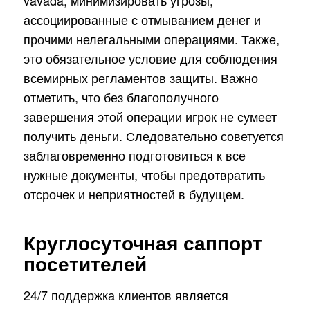
vavada, минимизировать угрозы,
ассоциированные с отмыванием денег и
прочими нелегальными операциями. Также,
это обязательное условие для соблюдения
всемирных регламентов защиты. Важно
отметить, что без благополучного
завершения этой операции игрок не сумеет
получить деньги. Следовательно советуется
заблаговременно подготовиться к все
нужные документы, чтобы предотвратить
отсрочек и неприятностей в будущем.
Круглосуточная саппорт
посетителей
24/7 поддержка клиентов является