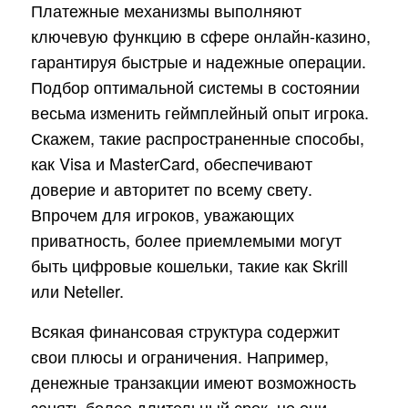
Платежные механизмы выполняют
ключевую функцию в сфере онлайн-казино,
гарантируя быстрые и надежные операции.
Подбор оптимальной системы в состоянии
весьма изменить геймплейный опыт игрока.
Скажем, такие распространенные способы,
как Visa и MasterCard, обеспечивают
доверие и авторитет по всему свету.
Впрочем для игроков, уважающих
приватность, более приемлемыми могут
быть цифровые кошельки, такие как Skrill
или Neteller.
Всякая финансовая структура содержит
свои плюсы и ограничения. Например,
денежные транзакции имеют возможность
занять более длительный срок, но они