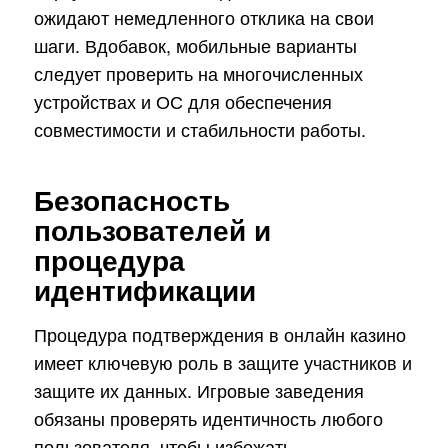
ожидают немедленного отклика на свои
шаги. Вдобавок, мобильные варианты
следует проверить на многочисленных
устройствах и ОС для обеспечения
совместимости и стабильности работы.
Безопасность
пользователей и
процедура
идентификации
Процедура подтверждения в онлайн казино
имеет ключевую роль в защите участников и
защите их данных. Игровые заведения
обязаны проверять идентичность любого
пользователя, чтобы избежать