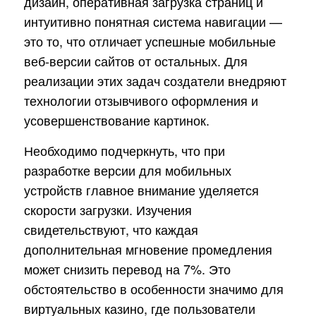
дизайн, оперативная загрузка страниц и
интуитивно понятная система навигации —
это то, что отличает успешные мобильные
веб-версии сайтов от остальных. Для
реализации этих задач создатели внедряют
технологии отзывчивого оформления и
усовершенствование картинок.
Необходимо подчеркнуть, что при
разработке версии для мобильных
устройств главное внимание уделяется
скорости загрузки. Изучения
свидетельствуют, что каждая
дополнительная мгновение промедления
может снизить перевод на 7%. Это
обстоятельство в особенности значимо для
виртуальных казино, где пользователи