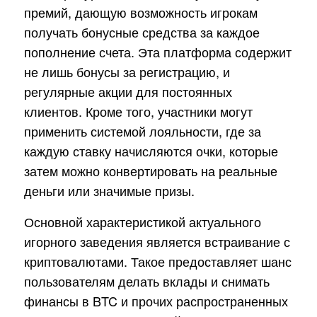
премий, дающую возможность игрокам
получать бонусные средства за каждое
пополнение счета. Эта платформа содержит
не лишь бонусы за регистрацию, и
регулярные акции для постоянных
клиентов. Кроме того, участники могут
применить системой лояльности, где за
каждую ставку начисляются очки, которые
затем можно конвертировать на реальные
деньги или значимые призы.
Основной характеристикой актуального
игорного заведения является встраивание с
криптовалютами. Такое предоставляет шанс
пользователям делать вклады и снимать
финансы в BTC и прочих распространенных