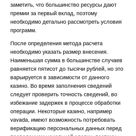
заметить, что большинство ресурсы дают
премии за первый вклад, поэтому
необходимо детально рассмотреть условия
программ.
После определения метода расчета
необходимо указать размер внесения.
Наименьшая сумма в большинстве случаев
равняется пятисот до тысячи рублей, но это
варьируется в зависимости от данного
казино. Во время заполнения сведений
следует проверить точность сведений, во
избежание задержек в процессе обработки
операции. Некоторые казино, например
vavada, имеют возможность потребовать
верификацию персональных данных перед