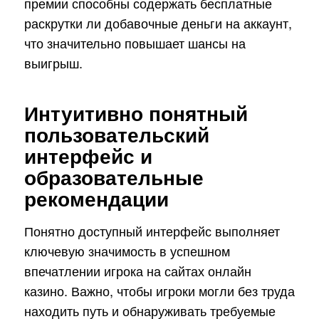
премии способны содержать бесплатные
раскрутки ли добавочные деньги на аккаунт,
что значительно повышает шансы на
выигрыш.
Интуитивно понятный
пользовательский
интерфейс и
образовательные
рекомендации
Понятно доступный интерфейс выполняет
ключевую значимость в успешном
впечатлении игрока на сайтах онлайн
казино. Важно, чтобы игроки могли без труда
находить путь и обнаруживать требуемые