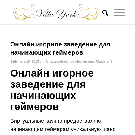
Онлайн игорное заведение для
начинающих геймеров
/
/
Settembre 29, 2025
in
Uncategorized
da
Mediterranea Ricevimenti
Онлайн игорное
заведение для
начинающих
геймеров
Виртуальные казино предоставляют
начинающим геймерам уникальную шанс