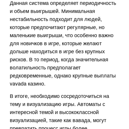
Данная система определяет периодичность
и объем выигрышей. Минимальная
нестабильность подходит для людей,
которые предпочитают регулярные, но
маленькие выигрыши, что особенно важно
для новичков в игре, которые желают
дольше находиться в игре без крупных
рисков. В то период, когда значительная
волатильность предполагает
редковременные, однако крупные выплаты
vavada казино.
В итоге, необходимо сосредоточиться на
тему и визуализацию игры. Автоматы с
интересной темой и высококлассной
визуализацией, такие как вавада, могут
превратить процесс игры более