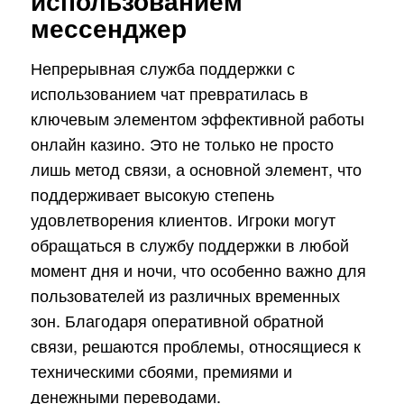
использованием
мессенджер
Непрерывная служба поддержки с
использованием чат превратилась в
ключевым элементом эффективной работы
онлайн казино. Это не только не просто
лишь метод связи, а основной элемент, что
поддерживает высокую степень
удовлетворения клиентов. Игроки могут
обращаться в службу поддержки в любой
момент дня и ночи, что особенно важно для
пользователей из различных временных
зон. Благодаря оперативной обратной
связи, решаются проблемы, относящиеся к
техническими сбоями, премиями и
денежными переводами.