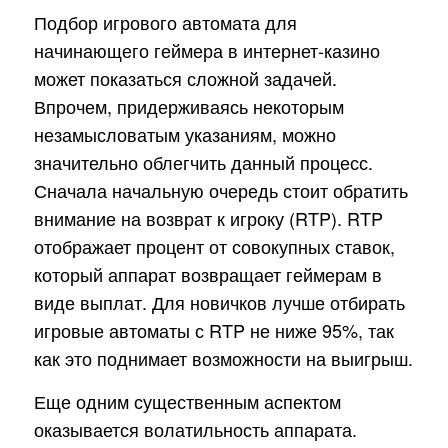
Подбор игрового автомата для
начинающего геймера в интернет-казино
может показаться сложной задачей.
Впрочем, придерживаясь некоторым
незамысловатым указаниям, можно
значительно облегчить данный процесс.
Сначала начальную очередь стоит обратить
внимание на возврат к игроку (RTP). RTP
отображает процент от совокупных ставок,
который аппарат возвращает геймерам в
виде выплат. Для новичков лучше отбирать
игровые автоматы с RTP не ниже 95%, так
как это поднимает возможности на выигрыш.
Еще одним существенным аспектом
оказывается волатильность аппарата.