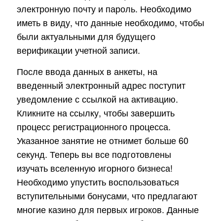
электронную почту и пароль. Необходимо
иметь в виду, что данные необходимо, чтобы
были актуальными для будущего
верификации учетной записи.
После ввода данных в анкеты, на
введенный электронный адрес поступит
уведомление с ссылкой на активацию.
Кликните на ссылку, чтобы завершить
процесс регистрационного процесса.
Указанное занятие не отнимет больше 60
секунд. Теперь вы все подготовлены
изучать вселенную игорного бизнеса!
Необходимо упустить воспользоваться
вступительными бонусами, что предлагают
многие казино для первых игроков. Данные