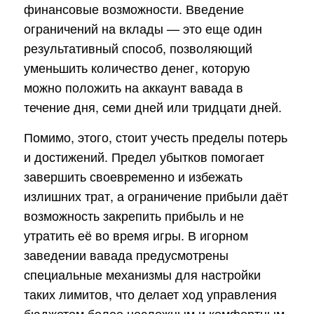
финансовые возможности. Введение
ограничений на вклады — это еще один
результативный способ, позволяющий
уменьшить количество денег, которую
можно положить на аккаунт вавада в
течение дня, семи дней или тридцати дней.
Помимо, этого, стоит учесть пределы потерь
и достижений. Предел убытков помогает
завершить своевременно и избежать
излишних трат, а ограничение прибыли даёт
возможность закрепить прибыль и не
утратить её во время игры. В игорном
заведении вавада предусмотрены
специальные механизмы для настройки
таких лимитов, что делает ход управления
бюджетом более несложным и комфортным.