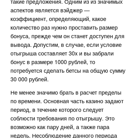
такие предложения. Одним из из значимых
аспектов является вэйджер —
коэффициент, определяющий, какое
количество раз нужно проставить размер
бонуса, прежде чем он станет доступен для
вывода. Допустим, в случае, если условие
отыгрыша составляет 30x и вы забрали
бонус в размере 1000 рублей, то
потребуется сделать бетсы на общую сумму
30 000 рублей.
Не менее значимо брать в расчет пределы
по времени. Основная часть казино задают
период, в течение которого следует
соблюсти требования по отыгрышу. Это
возможно как пару дней, а также пара
недель. Несоблюдение данного периода