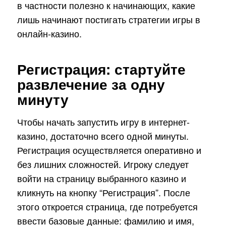
в частности полезно к начинающих, какие
лишь начинают постигать стратегии игры в
онлайн-казино.
Регистрация: стартуйте
развлечение за одну
минуту
Чтобы начать запустить игру в интернет-
казино, достаточно всего одной минуты.
Регистрация осуществляется оперативно и
без лишних сложностей. Игроку следует
войти на страницу выбранного казино и
кликнуть на кнопку “Регистрация”. После
этого откроется страница, где потребуется
ввести базовые данные: фамилию и имя,