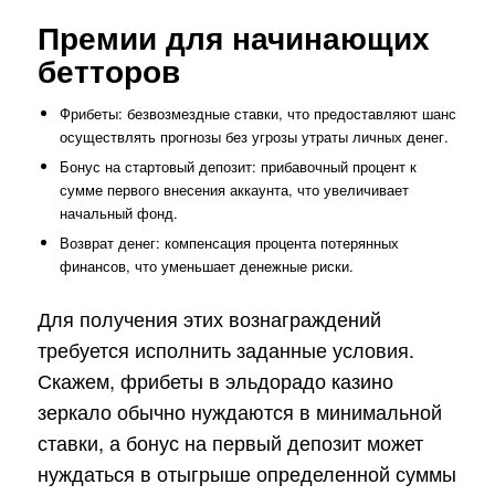
Премии для начинающих
бетторов
Фрибеты: безвозмездные ставки, что предоставляют шанс
осуществлять прогнозы без угрозы утраты личных денег.
Бонус на стартовый депозит: прибавочный процент к
сумме первого внесения аккаунта, что увеличивает
начальный фонд.
Возврат денег: компенсация процента потерянных
финансов, что уменьшает денежные риски.
Для получения этих вознаграждений
требуется исполнить заданные условия.
Скажем, фрибеты в эльдорадо казино
зеркало обычно нуждаются в минимальной
ставки, а бонус на первый депозит может
нуждаться в отыгрыше определенной суммы