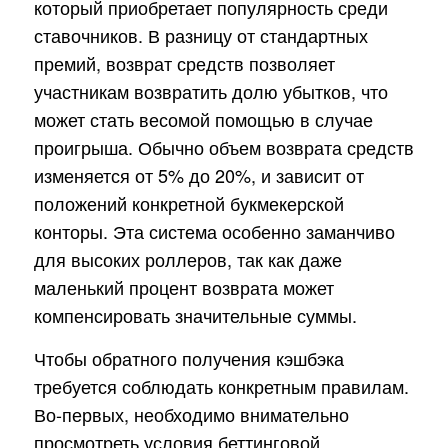
который приобретает популярность среди
ставочников. В разницу от стандартных
премий, возврат средств позволяет
участникам возвратить долю убытков, что
может стать весомой помощью в случае
проигрыша. Обычно объем возврата средств
изменяется от 5% до 20%, и зависит от
положений конкретной букмекерской
конторы. Эта система особенно заманчиво
для высоких роллеров, так как даже
маленький процент возврата может
компенсировать значительные суммы.
Чтобы обратного получения кэшбэка
требуется соблюдать конкретным правилам.
Во-первых, необходимо внимательно
просмотреть условия беттинговой