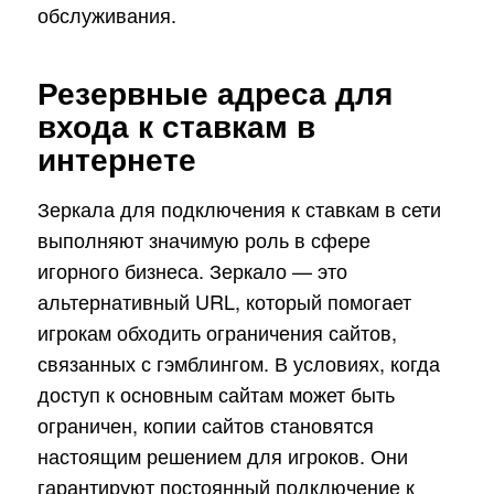
обслуживания.
Резервные адреса для
входа к ставкам в
интернете
Зеркала для подключения к ставкам в сети
выполняют значимую роль в сфере
игорного бизнеса. Зеркало — это
альтернативный URL, который помогает
игрокам обходить ограничения сайтов,
связанных с гэмблингом. В условиях, когда
доступ к основным сайтам может быть
ограничен, копии сайтов становятся
настоящим решением для игроков. Они
гарантируют постоянный подключение к