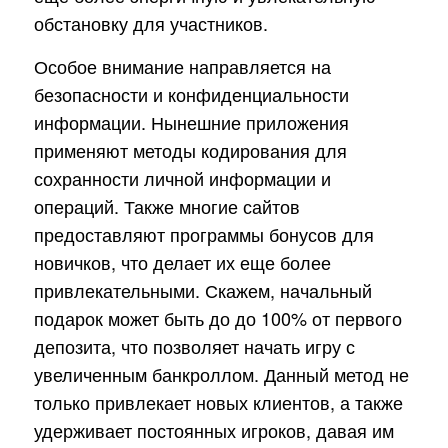
обстановку для участников.
Особое внимание направляется на
безопасности и конфиденциальности
информации. Нынешние приложения
применяют методы кодирования для
сохранности личной информации и
операций. Также многие сайтов
предоставляют программы бонусов для
новичков, что делает их еще более
привлекательными. Скажем, начальный
подарок может быть до до 100% от первого
депозита, что позволяет начать игру с
увеличенным банкроллом. Данный метод не
только привлекает новых клиентов, а также
удерживает постоянных игроков, давая им