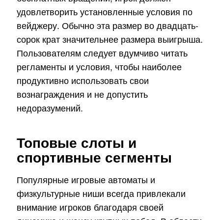
удовлетворить установленные условия по
вейджеру. Обычно эта размер во двадцать-
сорок крат значительнее размера выигрыша.
Пользователям следует вдумчиво читать
регламенты и условия, чтобы наиболее
продуктивно использовать свои
вознаграждения и не допустить
недоразумений.
Топовые слоты и
спортивные сегменты
Популярные игровые автоматы и
физкультурные ниши всегда привлекали
внимание игроков благодаря своей