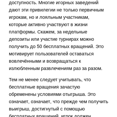
доступность. Многие игорных заведений
дают эти привилегии не только первичным
игрокам, но и лояльным участникам,
которые активно участвуют в жизни
платформы. Скажем, за недельные
депозиты или участие турнирах можно
получить до 50 бесплатных вращений. Это
мотивирует пользователей оставаться
вовлечёнными и возвращаться к
излюбленным развлечениям раз за разом.
Тем не менее следует учитывать, что
бесплатные вращения зачастую
обременены условиями отыгрыша. Это
означает, означает, что прежде чем получить
выигрыш, достигнутый с помощью
бесплатных вращений, игрок должен