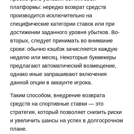
платформы: нередко возврат средств
производится исключительно на
специфические категории ставок или при
достижении заданного уровня убытков. Во-
вторых, следует принимать во внимание
сроки: обычно кэшбэк зачисляется каждую
неделю или месяц. Некоторые букмекеры
предлагают автоматический возмещение,
однако иные запрашивают включения
данной опции в аккаунте игрока.
Таким способом, внедрение возврата
средств на спортивные ставки — это
стратегия, который позволяет снизить риски
и увеличить шансы на успех в долгосрочном
плане.