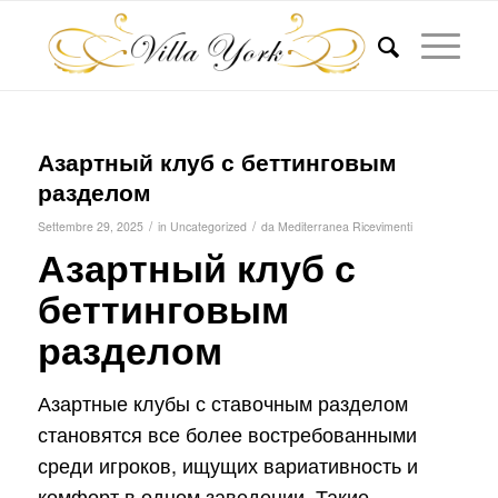
Азартный клуб с беттинговым
разделом
/
/
Settembre 29, 2025
in
Uncategorized
da
Mediterranea Ricevimenti
Азартный клуб с
беттинговым
разделом
Азартные клубы с ставочным разделом
становятся все более востребованными
среди игроков, ищущих вариативность и
комфорт в одном заведении. Такие