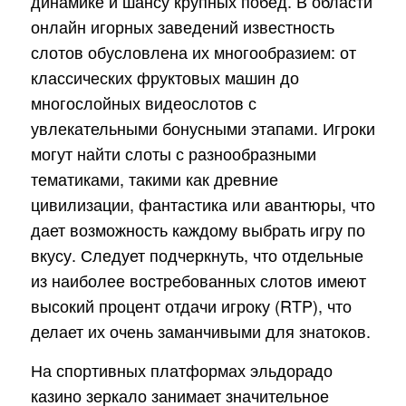
динамике и шансу крупных побед. В области
онлайн игорных заведений известность
слотов обусловлена их многообразием: от
классических фруктовых машин до
многослойных видеослотов с
увлекательными бонусными этапами. Игроки
могут найти слоты с разнообразными
тематиками, такими как древние
цивилизации, фантастика или авантюры, что
дает возможность каждому выбрать игру по
вкусу. Следует подчеркнуть, что отдельные
из наиболее востребованных слотов имеют
высокий процент отдачи игроку (RTP), что
делает их очень заманчивыми для знатоков.
На спортивных платформах эльдорадо
казино зеркало занимает значительное