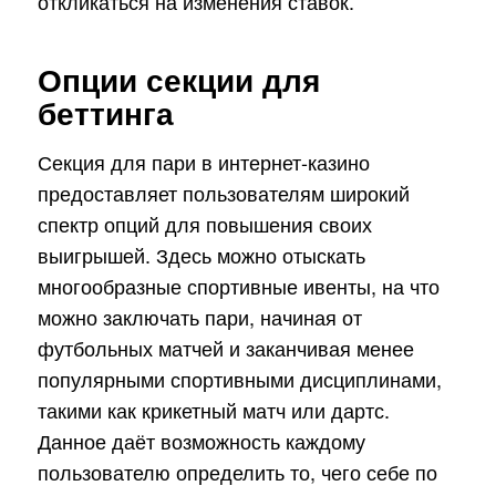
откликаться на изменения ставок.
Опции секции для
беттинга
Секция для пари в интернет-казино
предоставляет пользователям широкий
спектр опций для повышения своих
выигрышей. Здесь можно отыскать
многообразные спортивные ивенты, на что
можно заключать пари, начиная от
футбольных матчей и заканчивая менее
популярными спортивными дисциплинами,
такими как крикетный матч или дартс.
Данное даёт возможность каждому
пользователю определить то, чего себе по