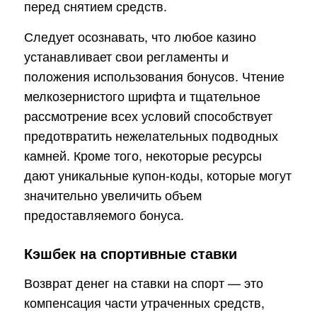
перед снятием средств.
Следует осознавать, что любое казино
устанавливает свои регламенты и
положения использования бонусов. Чтение
мелкозернистого шрифта и тщательное
рассмотрение всех условий способствует
предотвратить нежелательных подводных
камней. Кроме того, некоторые ресурсы
дают уникальные купон-коды, которые могут
значительно увеличить объем
предоставляемого бонуса.
Кэшбек на спортивные ставки
Возврат денег на ставки на спорт — это
компенсация части утраченных средств,