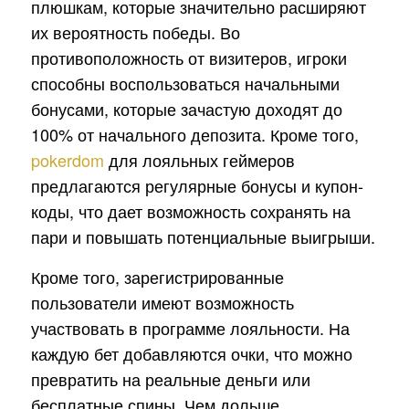
плюшкам, которые значительно расширяют
их вероятность победы. Во
противоположность от визитеров, игроки
способны воспользоваться начальными
бонусами, которые зачастую доходят до
100% от начального депозита. Кроме того,
pokerdom
для лояльных геймеров
предлагаются регулярные бонусы и купон-
коды, что дает возможность сохранять на
пари и повышать потенциальные выигрыши.
Кроме того, зарегистрированные
пользователи имеют возможность
участвовать в программе лояльности. На
каждую бет добавляются очки, что можно
превратить на реальные деньги или
бесплатные спины. Чем дольше