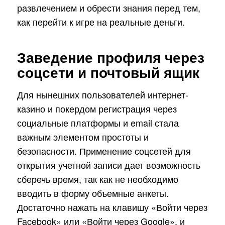
развлечением и обрести знания перед тем,
как перейти к игре на реальные деньги.
Заведение профиля через
соцсети и почтовый ящик
Для нынешних пользователей интернет-
казино и покердом регистрация через
социальные платформы и email стала
важным элементом простоты и
безопасности. Применение соцсетей для
открытия учетной записи дает возможность
сберечь время, так как не необходимо
вводить в форму объемные анкеты.
Достаточно нажать на клавишу «Войти через
Facebook» или «Войти через Google», и