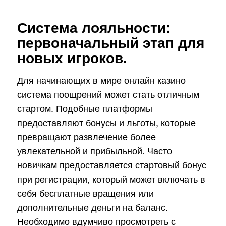
Система лояльности:
первоначальный этап для
новых игроков.
Для начинающих в мире онлайн казино
система поощрений может стать отличным
стартом. Подобные платформы
предоставляют бонусы и льготы, которые
превращают развлечение более
увлекательной и прибыльной. Часто
новичкам предоставляется стартовый бонус
при регистрации, который может включать в
себя бесплатные вращения или
дополнительные деньги на баланс.
Необходимо вдумчиво просмотреть с