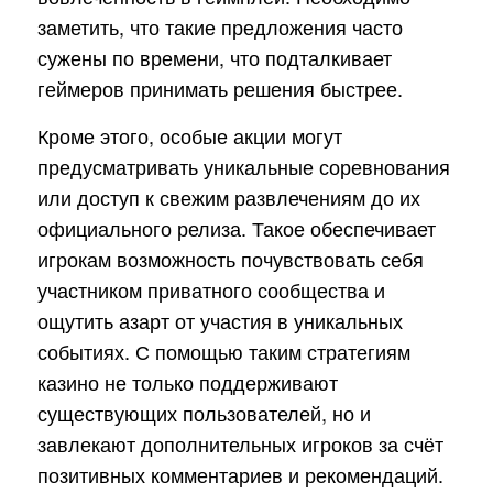
заметить, что такие предложения часто
сужены по времени, что подталкивает
геймеров принимать решения быстрее.
Кроме этого, особые акции могут
предусматривать уникальные соревнования
или доступ к свежим развлечениям до их
официального релиза. Такое обеспечивает
игрокам возможность почувствовать себя
участником приватного сообщества и
ощутить азарт от участия в уникальных
событиях. С помощью таким стратегиям
казино не только поддерживают
существующих пользователей, но и
завлекают дополнительных игроков за счёт
позитивных комментариев и рекомендаций.