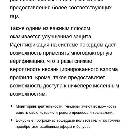
предоставления более соответствующих
игр.
Также одним из важным плюсом
оказывается улучшенная защита.
Идентификация на системе покердом дает
возможность применять многофакторную
верификацию, что в разы снижает
вероятность несанкционированного взлома
профиля. Кроме, такое предоставляет
возможность доступа к нижеперечисленным
возможностям:
Мониторинг деятельности: геймеры имеют возможность
видеть свою историю игрового процесса и транзакций.
Бонусные программы: вошедшие пользователи постоянно
приобретают особенные оферы и бонусы.