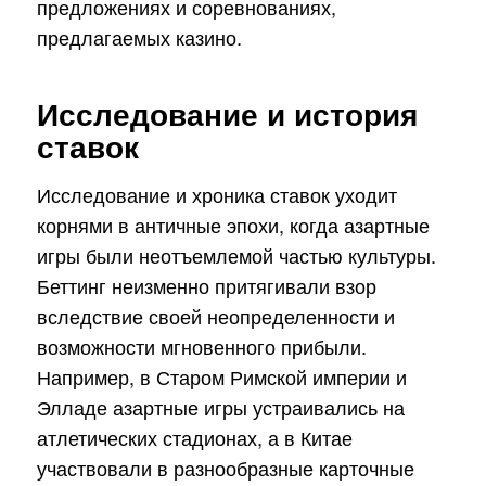
предложениях и соревнованиях,
предлагаемых казино.
Исследование и история
ставок
Исследование и хроника ставок уходит
корнями в античные эпохи, когда азартные
игры были неотъемлемой частью культуры.
Беттинг неизменно притягивали взор
вследствие своей неопределенности и
возможности мгновенного прибыли.
Например, в Старом Римской империи и
Элладе азартные игры устраивались на
атлетических стадионах, а в Китае
участвовали в разнообразные карточные