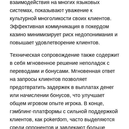
взаимодействия на многих языковых
системах, показывают уважение к
культурной многоликости своих клиентов.
Эффективная коммуникация в покердом
казино минимизирует риск недопонимания и
повышает удовлетворение клиентов.
Техническая сопровождение также содержит
в себя мгновенное решение неполадок с
переводами и бонусами. Мгновенная ответ
на запросы клиентов позволяет
предотвратить задержек в выплатах денег
или начислении бонусов, что улучшает
общем игровом опыте игрока. В конце,
гэмблинг-платформы с сильной поддержкой
клиентов, как pokerdom, часто выделяются
среди оппонентов и завлекают больше