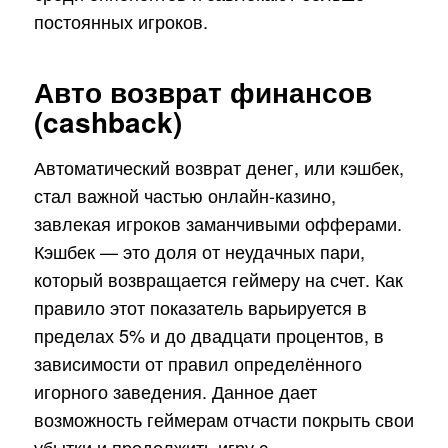
постоянных игроков.
Авто возврат финансов
(cashback)
Автоматический возврат денег, или кэшбек,
стал важной частью онлайн-казино,
завлекая игроков заманчивыми офферами.
Кэшбек — это доля от неудачных пари,
который возвращается геймеру на счет. Как
правило этот показатель варьируется в
пределах 5% и до двадцати процентов, в
зависимости от правил определённого
игорного заведения. Данное дает
возможность геймерам отчасти покрыть свои
убытки и продолжить игру с