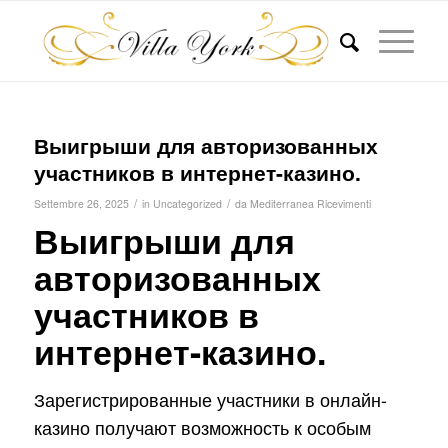
Выигрыши для авторизованных
участников в интернет-казино.
/
/
Settembre 26, 2025
in
Uncategorized
da
Mediterranea Ricevimenti
Выигрыши для
авторизованных
участников в
интернет-казино.
Зарегистрированные участники в онлайн-
казино получают возможность к особым