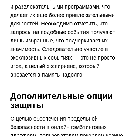
и развлекательными программами, что
делает их еще более привлекательными
для гостей. Необходимо отметить, что
запросы на подобные события получают
лишь избранные, что подчеркивает их
значимость. Следовательно участие в
эксклюзивных событиях — это не просто
игра, а целый экспириенс, который
врезается в память надолго.
Дополнительные опции
защиты
С целью обеспечения предельной
безопасности в онлайн гэмблинговых
платформ, пользователям покердом казино