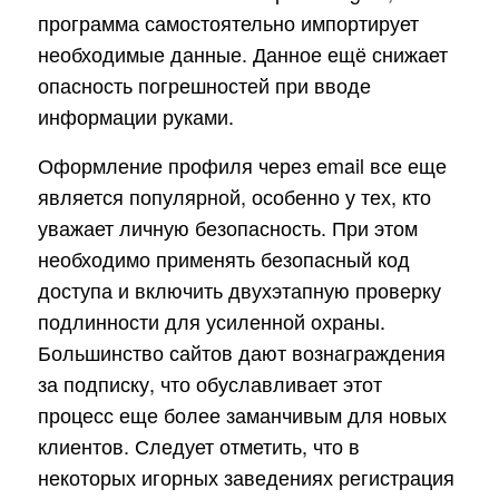
программа самостоятельно импортирует
необходимые данные. Данное ещё снижает
опасность погрешностей при вводе
информации руками.
Оформление профиля через email все еще
является популярной, особенно у тех, кто
уважает личную безопасность. При этом
необходимо применять безопасный код
доступа и включить двухэтапную проверку
подлинности для усиленной охраны.
Большинство сайтов дают вознаграждения
за подписку, что обуславливает этот
процесс еще более заманчивым для новых
клиентов. Следует отметить, что в
некоторых игорных заведениях регистрация